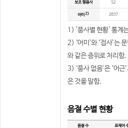
보조 형용사
52
2)
2837
어미
1) '품사별 현황' 통계
2) ‘어미’와 ‘접사’
와 같은 층위로 처리함.
3) ‘품사 없음’은 ‘어
은 것을 말함.
음절 수별 현황
음절 수
표제어 