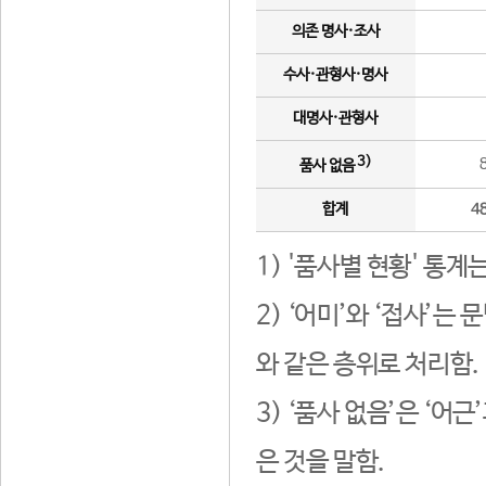
의존 명사·조사
수사·관형사·명사
대명사·관형사
3)
품사 없음
합계
4
1) '품사별 현황' 통계
2) ‘어미’와 ‘접사’
와 같은 층위로 처리함.
3) ‘품사 없음’은 ‘어
은 것을 말함.