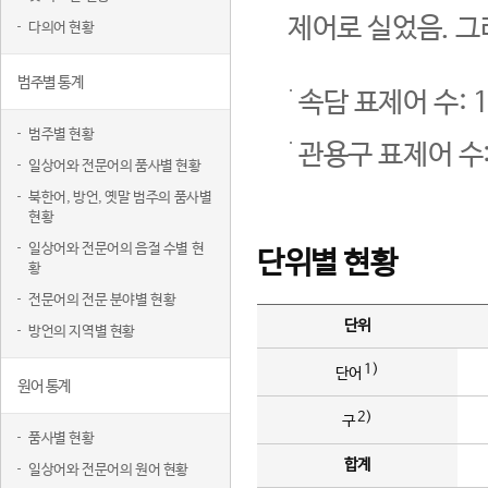
제어로 실었음. 그
다의어 현황
범주별 통계
속담 표제어 수: 1
범주별 현황
관용구 표제어 수:
일상어와 전문어의 품사별 현황
북한어, 방언, 옛말 범주의 품사별
현황
일상어와 전문어의 음절 수별 현
단위별 현황
황
전문어의 전문 분야별 현황
단위
방언의 지역별 현황
1)
단어
원어 통계
2)
구
품사별 현황
합계
일상어와 전문어의 원어 현황