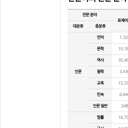
전문 분야
표제어
대분류
중분류
언어
7,32
문학
10,1
역사
35,4
인문
철학
3,43
교육
15,3
민속
6,64
인문 일반
24
법률
16,7