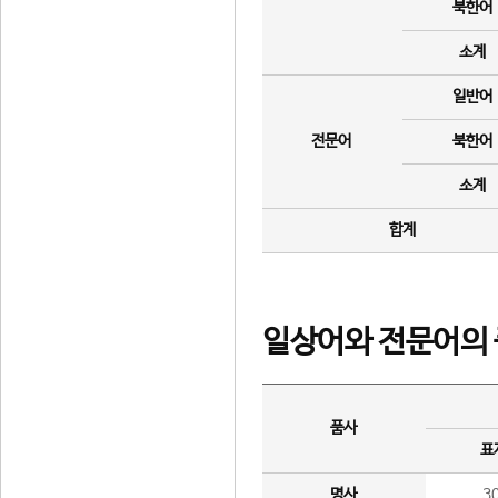
북한어
소계
일반어
전문어
북한어
소계
합계
일상어와 전문어의 
품사
표
명사
3