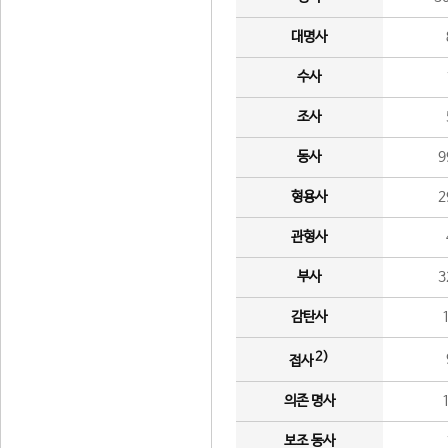
대명사
수사
조사
동사
9
형용사
2
관형사
부사
3
감탄사
2)
접사
의존 명사
보조 동사