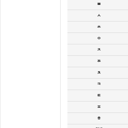
ㅃ
ㅅ
ㅆ
ㅇ
ㅈ
ㅉ
ㅊ
ㅋ
ㅌ
ㅍ
ㅎ