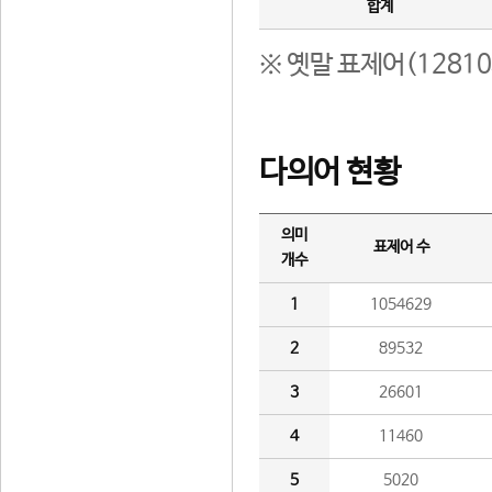
합계
※ 옛말 표제어(1281
다의어 현황
의미
표제어 수
개수
1
1054629
2
89532
3
26601
4
11460
5
5020