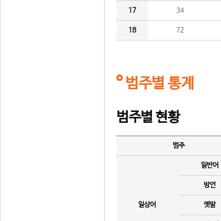
17
34
18
72
범주별 통계
범주별 현황
범주
일반어
방언
일상어
옛말