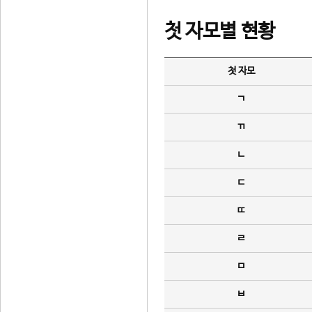
첫 자모별 현황
첫 자모
ㄱ
ㄲ
ㄴ
ㄷ
ㄸ
ㄹ
ㅁ
ㅂ