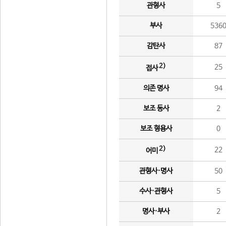
관형사
5
부사
536
감탄사
87
2)
25
접사
의존 명사
94
보조 동사
2
보조 형용사
0
2)
22
어미
관형사·명사
50
수사·관형사
5
명사·부사
2