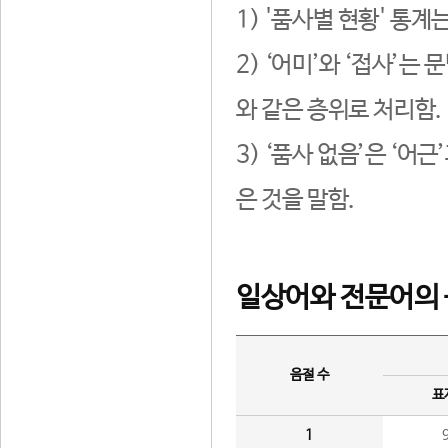
1) '품사별 현황' 통계
2) ‘어미’와 ‘접사’
와 같은 층위로 처리함.
3) ‘품사 없음’은 ‘어
은 것을 말함.
일상어와 전문어의 
음절 수
표
1