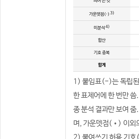
띄어 쓴 것
3)
가운뎃점(·)
4)
미분석
합산
기호 중복
합계
1) 붙임표(-)는 독립
한 표제어에 한 번만 씀
종 분석 결과만 보여 줌
며, 가운뎃점(•) 이외
2) 붙여쓰기 허용 기호