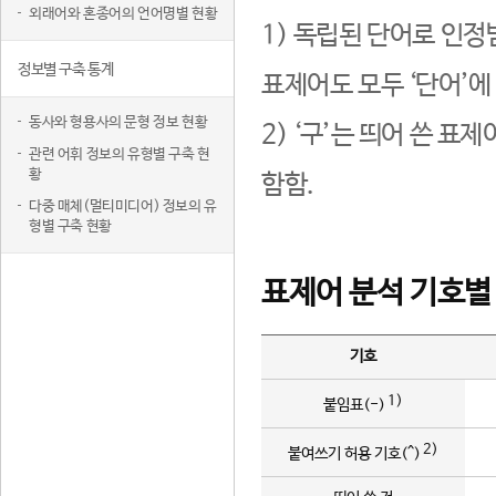
외래어와 혼종어의 언어명별 현황
1) 독립된 단어로 인정
정보별 구축 통계
표제어도 모두 ‘단어’에
동사와 형용사의 문형 정보 현황
2) ‘구’는 띄어 쓴 표
관련 어휘 정보의 유형별 구축 현
황
함함.
다중 매체(멀티미디어) 정보의 유
형별 구축 현황
표제어 분석 기호별
기호
1)
붙임표(-)
2)
붙여쓰기 허용 기호(^)