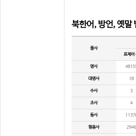
북한어, 방언, 옛말
품사
표제어
명사
4815
대명사
18
수사
3
조사
4
동사
1137
형용사
294