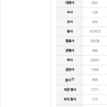
대명사
835
수사
128
조사
594
동사
107473
형용사
29538
관형사
496
부사
32657
감탄사
1959
2)
906
접사
의존 명사
1771
보조 동사
115