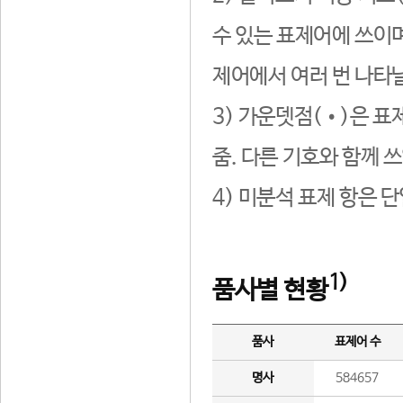
수 있는 표제어에 쓰이며
제어에서 여러 번 나타날
3) 가운뎃점(•)은 표
줌. 다른 기호와 함께 쓰
4) 미분석 표제 항은 
1)
품사별 현황
품사
표제어 수
명사
584657