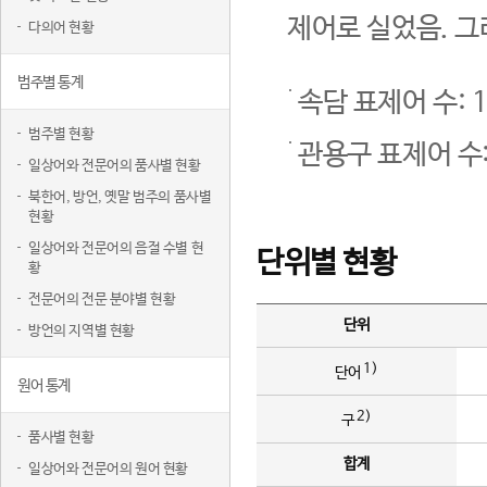
제어로 실었음. 그
다의어 현황
범주별 통계
속담 표제어 수: 1
범주별 현황
관용구 표제어 수:
일상어와 전문어의 품사별 현황
북한어, 방언, 옛말 범주의 품사별
현황
일상어와 전문어의 음절 수별 현
단위별 현황
황
전문어의 전문 분야별 현황
단위
방언의 지역별 현황
1)
단어
원어 통계
2)
구
품사별 현황
합계
일상어와 전문어의 원어 현황