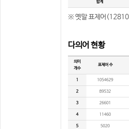
합계
※ 옛말 표제어(1281
다의어 현황
의미
표제어 수
개수
1
1054629
2
89532
3
26601
4
11460
5
5020