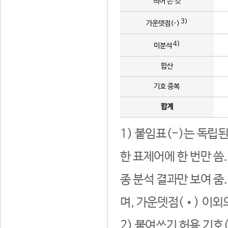
띄어 쓴 것
3)
가운뎃점(·)
4)
미분석
합산
기호 중복
합계
1) 붙임표(-)는 독립
한 표제어에 한 번만 씀
종 분석 결과만 보여 줌
며, 가운뎃점(•) 이외
2) 붙여쓰기 허용 기호