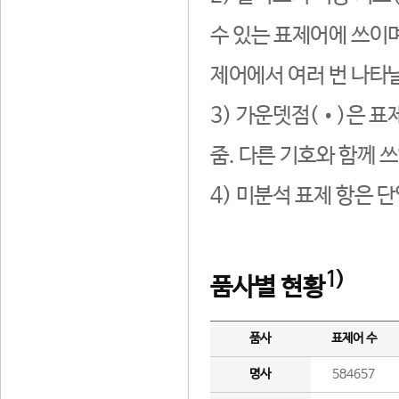
수 있는 표제어에 쓰이며
제어에서 여러 번 나타날
3) 가운뎃점(•)은 표
줌. 다른 기호와 함께 쓰
4) 미분석 표제 항은 
1)
품사별 현황
품사
표제어 수
명사
584657