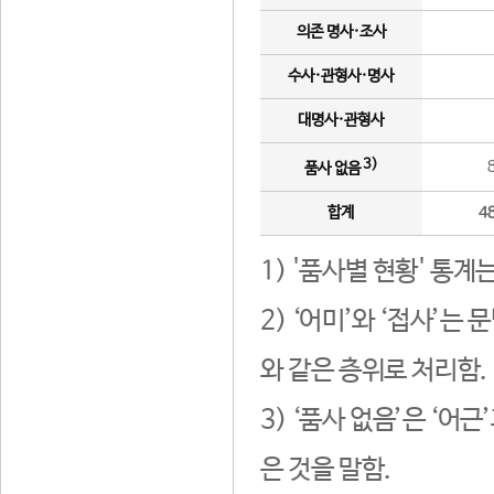
의존 명사·조사
수사·관형사·명사
대명사·관형사
3)
품사 없음
합계
4
1) '품사별 현황' 통계
2) ‘어미’와 ‘접사’
와 같은 층위로 처리함.
3) ‘품사 없음’은 ‘어
은 것을 말함.