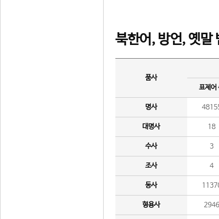
북한어, 방언, 옛말
품사
표제어
명사
4815
대명사
18
수사
3
조사
4
동사
1137
형용사
294