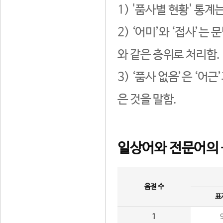
1) '품사별 현황' 통계
2) ‘어미’와 ‘접사’
와 같은 층위로 처리함.
3) ‘품사 없음’은 ‘어
은 것을 말함.
일상어와 전문어의 
음절 수
표
1