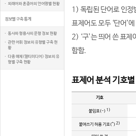
외래어와 혼종어의 언어명별 현황
1) 독립된 단어로 인정
정보별 구축 통계
표제어도 모두 ‘단어’에
동사와 형용사의 문형 정보 현황
2) ‘구’는 띄어 쓴 표
관련 어휘 정보의 유형별 구축 현
황
함함.
다중 매체(멀티미디어) 정보의 유
형별 구축 현황
표제어 분석 기호별
기호
1)
붙임표(-)
2)
붙여쓰기 허용 기호(^)