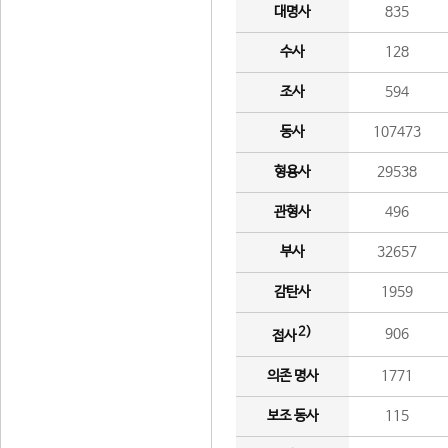
대명사
835
수사
128
조사
594
동사
107473
형용사
29538
관형사
496
부사
32657
감탄사
1959
2)
906
접사
의존 명사
1771
보조 동사
115