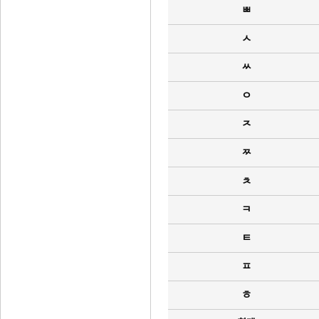
ㅃ
ㅅ
ㅆ
ㅇ
ㅈ
ㅉ
ㅊ
ㅋ
ㅌ
ㅍ
ㅎ