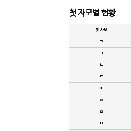
첫 자모별 현황
첫 자모
ㄱ
ㄲ
ㄴ
ㄷ
ㄸ
ㄹ
ㅁ
ㅂ