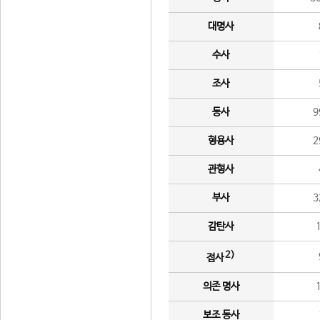
대명사
수사
조사
동사
9
형용사
2
관형사
부사
3
감탄사
2)
접사
의존 명사
보조 동사