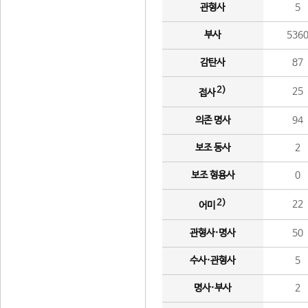
관형사
5
부사
536
감탄사
87
2)
25
접사
의존 명사
94
보조 동사
2
보조 형용사
0
2)
22
어미
관형사·명사
50
수사·관형사
5
명사·부사
2