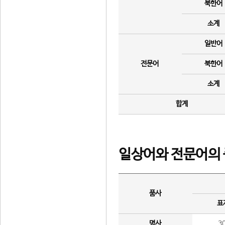
북한어
소계
일반어
전문어
북한어
소계
합계
일상어와 전문어의 
품사
표
명사
3