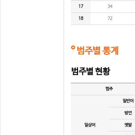
17
34
18
72
범주별 통계
범주별 현황
범주
일반어
방언
일상어
옛말