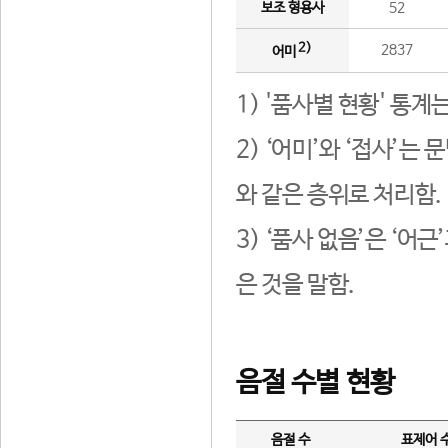
보조 형용사
52
2)
2837
어미
1) '품사별 현황' 통계
2) ‘어미’와 ‘접사’
와 같은 층위로 처리함.
3) ‘품사 없음’은 ‘어
은 것을 말함.
음절 수별 현황
음절 수
표제어 