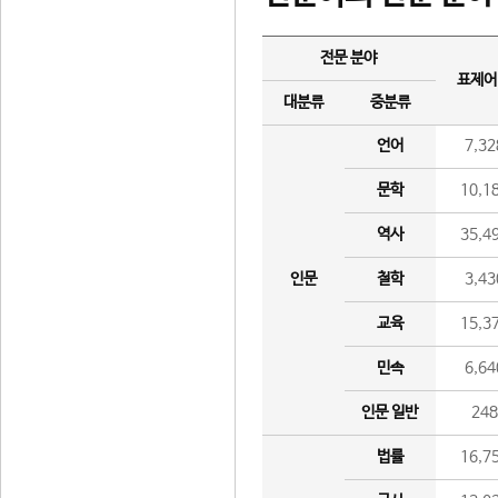
전문 분야
표제어
대분류
중분류
언어
7,32
문학
10,1
역사
35,4
인문
철학
3,43
교육
15,3
민속
6,64
인문 일반
24
법률
16,7