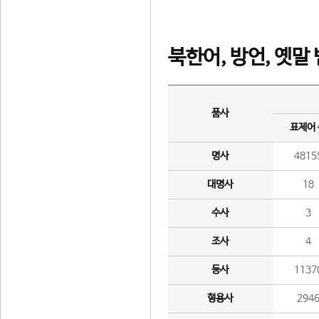
북한어, 방언, 옛말
품사
표제어
명사
4815
대명사
18
수사
3
조사
4
동사
1137
형용사
294