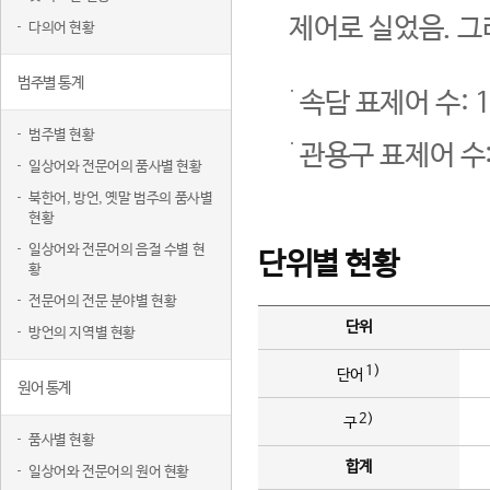
제어로 실었음. 그
다의어 현황
범주별 통계
속담 표제어 수: 1
범주별 현황
관용구 표제어 수:
일상어와 전문어의 품사별 현황
북한어, 방언, 옛말 범주의 품사별
현황
일상어와 전문어의 음절 수별 현
단위별 현황
황
전문어의 전문 분야별 현황
단위
방언의 지역별 현황
1)
단어
원어 통계
2)
구
품사별 현황
합계
일상어와 전문어의 원어 현황