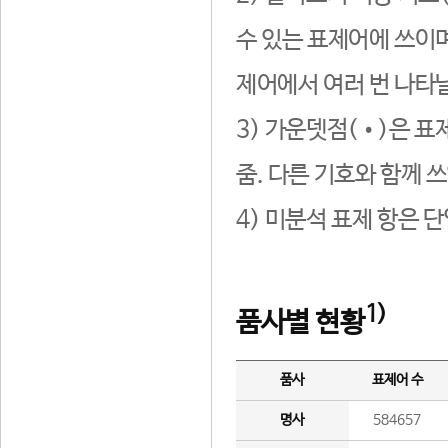
수 있는 표제어에 쓰이며
제어에서 여러 번 나타날
3) 가운뎃점(•)은 표
줌. 다른 기호와 함께 쓰
4) 미분석 표제 항은 
1)
품사별 현황
품사
표제어 수
명사
584657