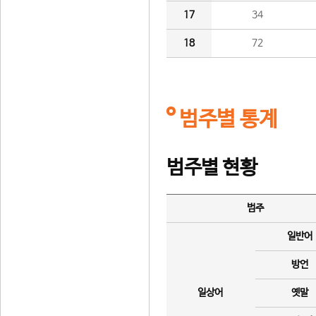
17
34
18
72
범주별 통계
범주별 현황
범주
일반어
방언
일상어
옛말