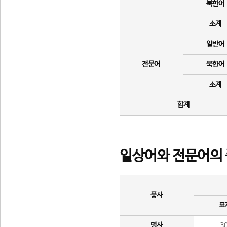
북한어
소계
일반어
전문어
북한어
소계
합계
일상어와 전문어의 
품사
표
명사
3