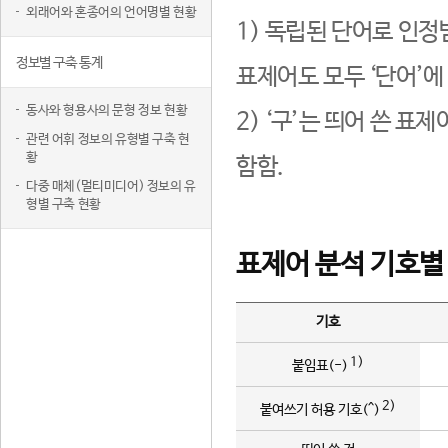
외래어와 혼종어의 언어명별 현황
1) 독립된 단어로 인정
정보별 구축 통계
표제어도 모두 ‘단어’에
동사와 형용사의 문형 정보 현황
2) ‘구’는 띄어 쓴 표
관련 어휘 정보의 유형별 구축 현
황
함함.
다중 매체(멀티미디어) 정보의 유
형별 구축 현황
표제어 분석 기호별
기호
1)
붙임표(-)
2)
붙여쓰기 허용 기호(^)