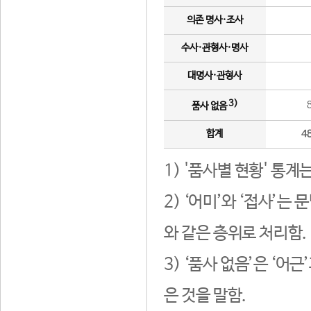
의존 명사·조사
수사·관형사·명사
대명사·관형사
3)
품사 없음
합계
4
1) '품사별 현황' 통계
2) ‘어미’와 ‘접사’
와 같은 층위로 처리함.
3) ‘품사 없음’은 ‘어
은 것을 말함.