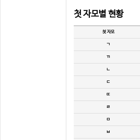
첫 자모별 현황
첫 자모
ㄱ
ㄲ
ㄴ
ㄷ
ㄸ
ㄹ
ㅁ
ㅂ