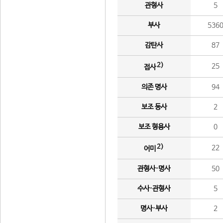
관형사
5
부사
536
감탄사
87
2)
25
접사
의존 명사
94
보조 동사
2
보조 형용사
0
2)
22
어미
관형사·명사
50
수사·관형사
5
명사·부사
2