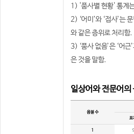
1) '품사별 현황' 통계
2) ‘어미’와 ‘접사’
와 같은 층위로 처리함.
3) ‘품사 없음’은 ‘어
은 것을 말함.
일상어와 전문어의 
음절 수
표
1