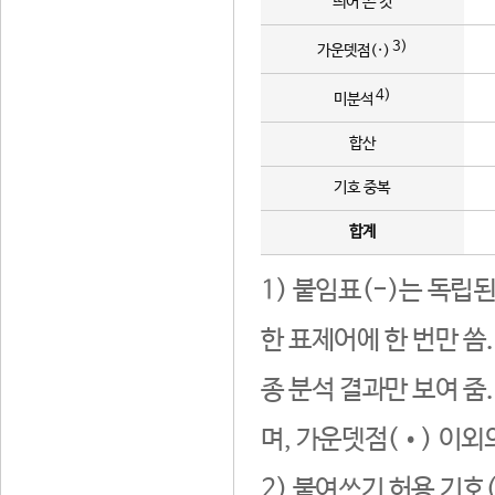
띄어 쓴 것
3)
가운뎃점(·)
4)
미분석
합산
기호 중복
합계
1) 붙임표(-)는 독립
한 표제어에 한 번만 씀
종 분석 결과만 보여 줌
며, 가운뎃점(•) 이외
2) 붙여쓰기 허용 기호