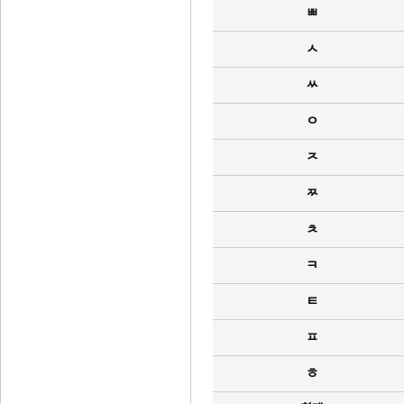
ㅃ
ㅅ
ㅆ
ㅇ
ㅈ
ㅉ
ㅊ
ㅋ
ㅌ
ㅍ
ㅎ