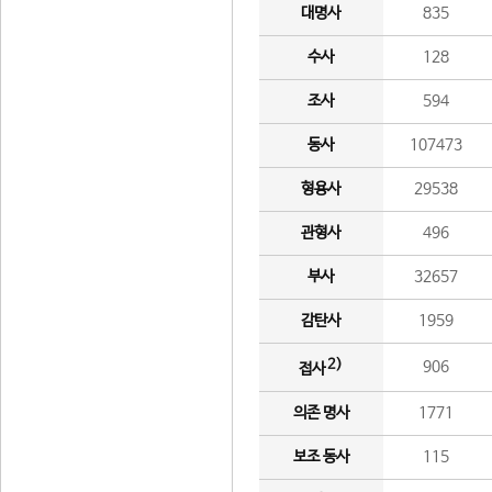
대명사
835
수사
128
조사
594
동사
107473
형용사
29538
관형사
496
부사
32657
감탄사
1959
2)
906
접사
의존 명사
1771
보조 동사
115