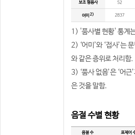
보조 형용사
52
2)
2837
어미
1) '품사별 현황' 통계
2) ‘어미’와 ‘접사’
와 같은 층위로 처리함.
3) ‘품사 없음’은 ‘어
은 것을 말함.
음절 수별 현황
음절 수
표제어 