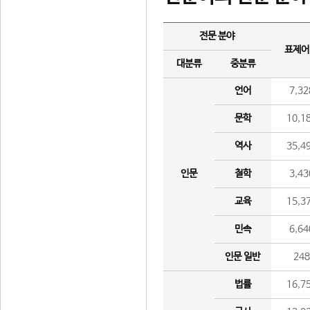
전문 분야
표제어
대분류
중분류
언어
7,32
문학
10,1
역사
35,4
인문
철학
3,43
교육
15,3
민속
6,64
인문 일반
24
법률
16,7