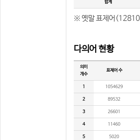
합계
※ 옛말 표제어(1281
다의어 현황
의미
표제어 수
개수
1
1054629
2
89532
3
26601
4
11460
5
5020