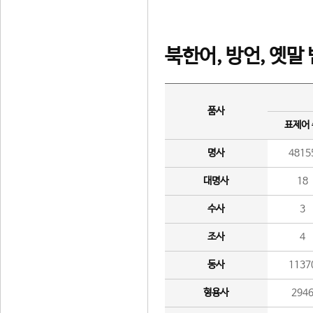
북한어, 방언, 옛말
품사
표제어
명사
4815
대명사
18
수사
3
조사
4
동사
1137
형용사
294