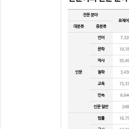
전문 분야
표제어
대분류
중분류
언어
7,32
문학
10,1
역사
35,4
인문
철학
3,43
교육
15,3
민속
6,64
인문 일반
24
법률
16,7