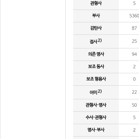
관형사
5
부사
536
감탄사
87
2)
25
접사
의존 명사
94
보조 동사
2
보조 형용사
0
2)
22
어미
관형사·명사
50
수사·관형사
5
명사·부사
2