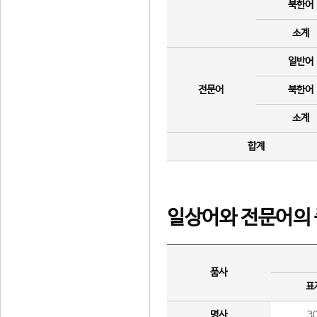
북한어
소계
일반어
전문어
북한어
소계
합계
일상어와 전문어의 
품사
표
명사
3