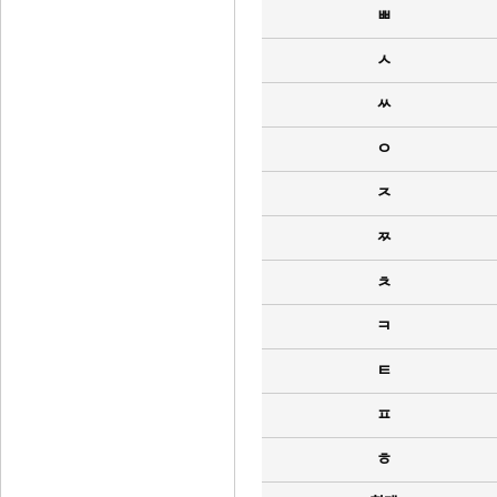
ㅃ
ㅅ
ㅆ
ㅇ
ㅈ
ㅉ
ㅊ
ㅋ
ㅌ
ㅍ
ㅎ