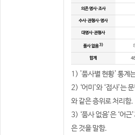
의존 명사·조사
수사·관형사·명사
대명사·관형사
3)
품사 없음
합계
4
1) '품사별 현황' 통계
2) ‘어미’와 ‘접사’
와 같은 층위로 처리함.
3) ‘품사 없음’은 ‘어
은 것을 말함.