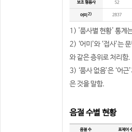
보조 형용사
52
2)
2837
어미
1) '품사별 현황' 통계
2) ‘어미’와 ‘접사’
와 같은 층위로 처리함.
3) ‘품사 없음’은 ‘어
은 것을 말함.
음절 수별 현황
음절 수
표제어 