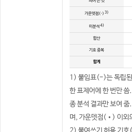
띄어 쓴 것
3)
가운뎃점(·)
4)
미분석
합산
기호 중복
합계
1) 붙임표(-)는 독립
한 표제어에 한 번만 씀
종 분석 결과만 보여 줌
며, 가운뎃점(•) 이외
2) 붙여쓰기 허용 기호