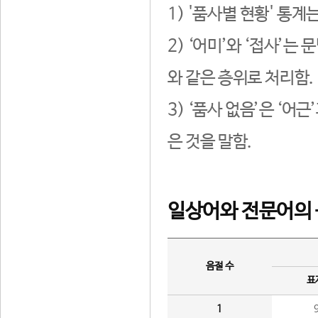
1) '품사별 현황' 통계
2) ‘어미’와 ‘접사’
와 같은 층위로 처리함.
3) ‘품사 없음’은 ‘어
은 것을 말함.
일상어와 전문어의 
음절 수
표
1