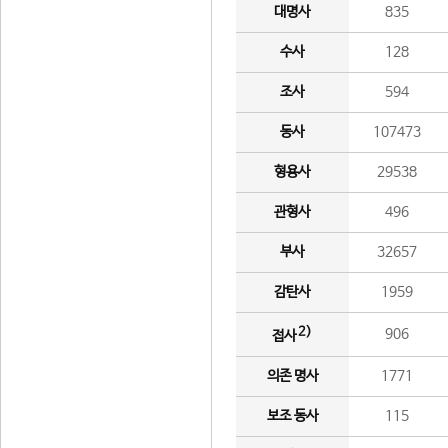
대명사
835
수사
128
조사
594
동사
107473
형용사
29538
관형사
496
부사
32657
감탄사
1959
2)
906
접사
의존 명사
1771
보조 동사
115