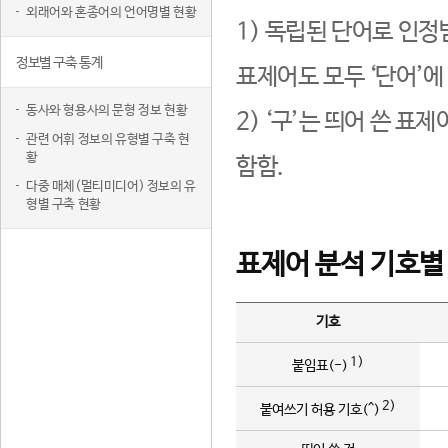
외래어와 혼종어의 언어명별 현황
1) 독립된 단어로 인정
정보별 구축 통계
표제어도 모두 ‘단어’에
동사와 형용사의 문형 정보 현황
2) ‘구’는 띄어 쓴 표
관련 어휘 정보의 유형별 구축 현
황
함함.
다중 매체(멀티미디어) 정보의 유
형별 구축 현황
표제어 분석 기호별
기호
1)
붙임표(-)
2)
붙여쓰기 허용 기호(^)