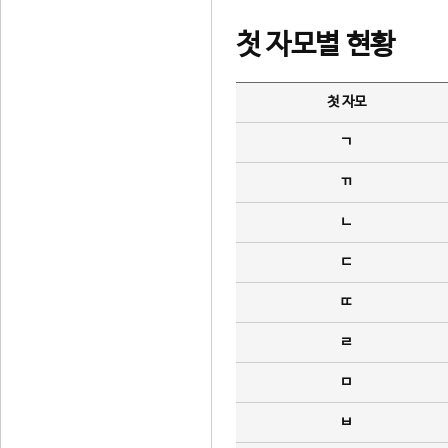
첫 자모별 현황
첫 자모
ㄱ
ㄲ
ㄴ
ㄷ
ㄸ
ㄹ
ㅁ
ㅂ