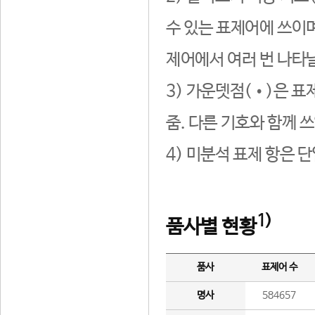
수 있는 표제어에 쓰이며
제어에서 여러 번 나타날
3) 가운뎃점(•)은 표
줌. 다른 기호와 함께 쓰
4) 미분석 표제 항은 
1)
품사별 현황
품사
표제어 수
명사
584657