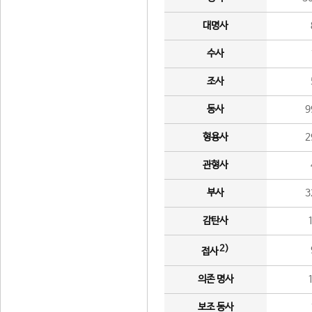
대명사
수사
조사
동사
9
형용사
2
관형사
부사
3
감탄사
2)
접사
의존 명사
보조 동사