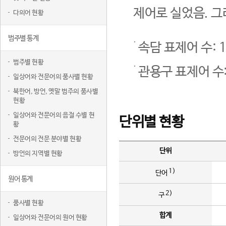
제어로 실었음. 그
다의어 현황
범주별 통계
속담 표제어 수: 1
범주별 현황
관용구 표제어 수:
일상어와 전문어의 품사별 현황
북한어, 방언, 옛말 범주의 품사별
현황
일상어와 전문어의 음절 수별 현
단위별 현황
황
전문어의 전문 분야별 현황
단위
방언의 지역별 현황
1)
단어
원어 통계
2)
구
품사별 현황
합계
일상어와 전문어의 원어 현황