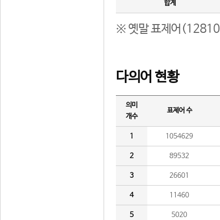
합계
※ 옛말 표제어(1281
다의어 현황
의미
표제어 수
개수
1
1054629
2
89532
3
26601
4
11460
5
5020