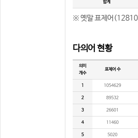
합계
※ 옛말 표제어(1281
다의어 현황
의미
표제어 수
개수
1
1054629
2
89532
3
26601
4
11460
5
5020