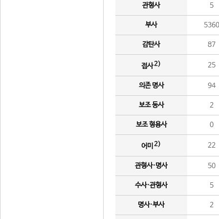
관형사
5
부사
536
감탄사
87
2)
25
접사
의존 명사
94
보조 동사
2
보조 형용사
0
2)
22
어미
관형사·명사
50
수사·관형사
5
명사·부사
2