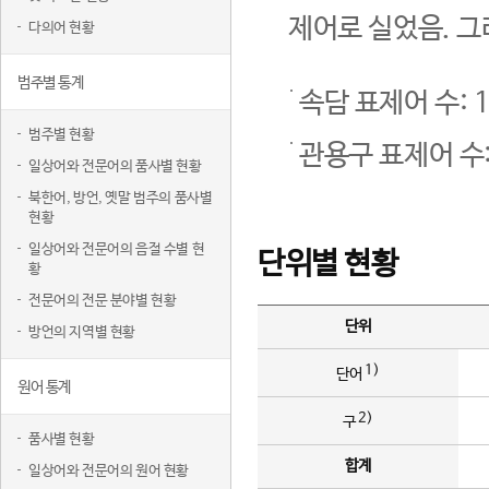
제어로 실었음. 그
다의어 현황
범주별 통계
속담 표제어 수: 1
범주별 현황
관용구 표제어 수:
일상어와 전문어의 품사별 현황
북한어, 방언, 옛말 범주의 품사별
현황
일상어와 전문어의 음절 수별 현
단위별 현황
황
전문어의 전문 분야별 현황
단위
방언의 지역별 현황
1)
단어
원어 통계
2)
구
품사별 현황
합계
일상어와 전문어의 원어 현황