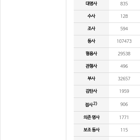
대명사
835
수사
128
조사
594
동사
107473
형용사
29538
관형사
496
부사
32657
감탄사
1959
2)
906
접사
의존 명사
1771
보조 동사
115