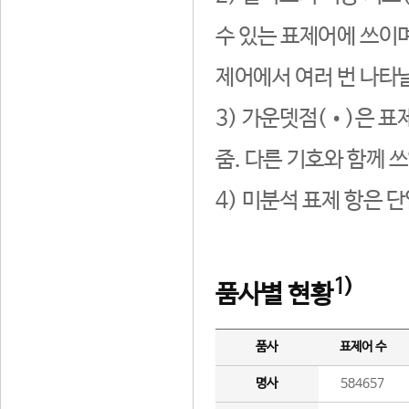
수 있는 표제어에 쓰이며
제어에서 여러 번 나타날
3) 가운뎃점(•)은 표
줌. 다른 기호와 함께 쓰
4) 미분석 표제 항은 
1)
품사별 현황
품사
표제어 수
명사
584657