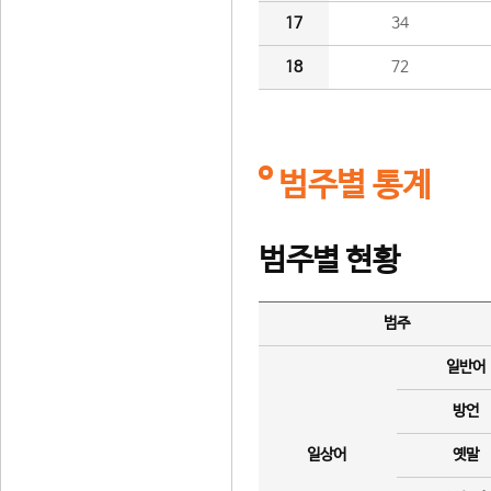
17
34
18
72
범주별 통계
범주별 현황
범주
일반어
방언
일상어
옛말