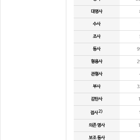
대명사
수사
조사
동사
9
형용사
2
관형사
부사
3
감탄사
2)
접사
의존 명사
보조 동사