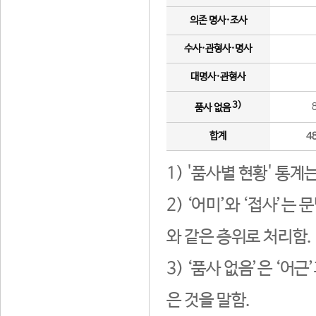
의존 명사·조사
수사·관형사·명사
대명사·관형사
3)
품사 없음
합계
4
1) '품사별 현황' 통계
2) ‘어미’와 ‘접사’
와 같은 층위로 처리함.
3) ‘품사 없음’은 ‘어
은 것을 말함.