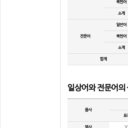
북한어
소계
일반어
전문어
북한어
소계
합계
일상어와 전문어의 
품사
표
명사
3