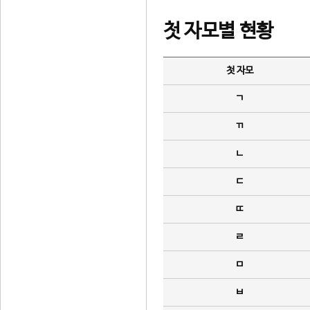
첫 자모별 현황
첫 자모
ㄱ
ㄲ
ㄴ
ㄷ
ㄸ
ㄹ
ㅁ
ㅂ