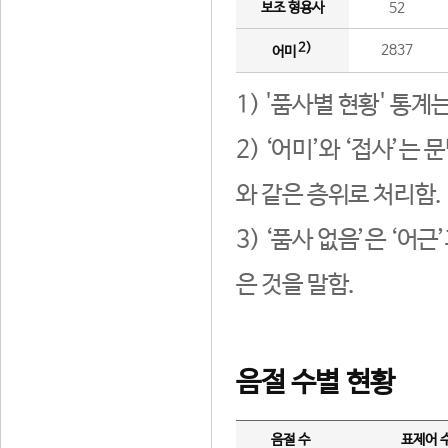
보조 형용사
52
2)
2837
어미
1) '품사별 현황' 통계
2) ‘어미’와 ‘접사’
와 같은 층위로 처리함.
3) ‘품사 없음’은 ‘어
은 것을 말함.
음절 수별 현황
음절 수
표제어 