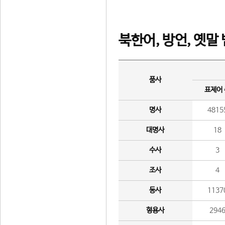
북한어, 방언, 옛말
품사
표제어
명사
4815
대명사
18
수사
3
조사
4
동사
1137
형용사
294