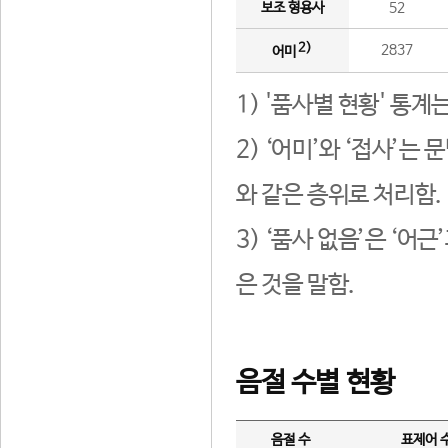
보조 형용사
52
2)
2837
어미
1) '품사별 현황' 통계
2) ‘어미’와 ‘접사’
와 같은 층위로 처리함.
3) ‘품사 없음’은 ‘어
은 것을 말함.
음절 수별 현황
음절 수
표제어 