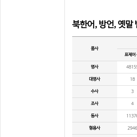
북한어, 방언, 옛말
품사
표제어
명사
4815
대명사
18
수사
3
조사
4
동사
1137
형용사
294