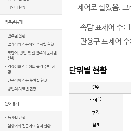
제어로 실었음. 그
다의어 현황
범주별 통계
속담 표제어 수: 1
범주별 현황
관용구 표제어 수:
일상어와 전문어의 품사별 현황
북한어, 방언, 옛말 범주의 품사별
현황
일상어와 전문어의 음절 수별 현
단위별 현황
황
전문어의 전문 분야별 현황
단위
방언의 지역별 현황
1)
단어
원어 통계
2)
구
품사별 현황
합계
일상어와 전문어의 원어 현황