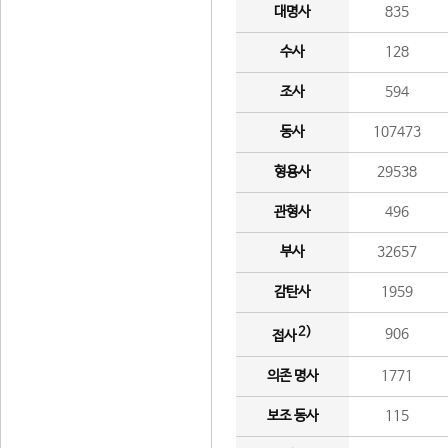
대명사
835
수사
128
조사
594
동사
107473
형용사
29538
관형사
496
부사
32657
감탄사
1959
2)
906
접사
의존 명사
1771
보조 동사
115