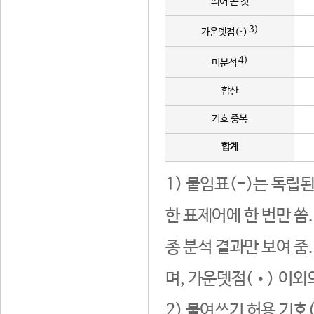
띄어 쓴 것
3)
가운뎃점(·)
4)
미분석
합산
기호 중복
합계
1) 붙임표(-)는 독립
한 표제어에 한 번만 씀
종 분석 결과만 보여 줌
며, 가운뎃점(•) 이외
2) 붙여쓰기 허용 기호