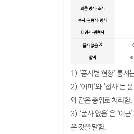
의존 명사·조사
수사·관형사·명사
대명사·관형사
3)
품사 없음
합계
4
1) '품사별 현황' 통계
2) ‘어미’와 ‘접사’
와 같은 층위로 처리함.
3) ‘품사 없음’은 ‘어
은 것을 말함.