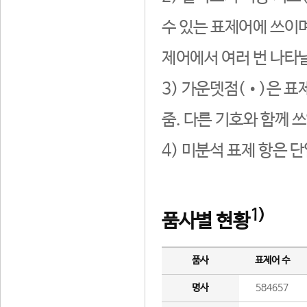
수 있는 표제어에 쓰이며
제어에서 여러 번 나타날
3) 가운뎃점(•)은 표
줌. 다른 기호와 함께 쓰
4) 미분석 표제 항은 
1)
품사별 현황
품사
표제어 수
명사
584657