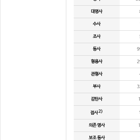
대명사
수사
조사
동사
9
형용사
2
관형사
부사
3
감탄사
2)
접사
의존 명사
보조 동사