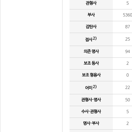
관형사
5
부사
536
감탄사
87
2)
25
접사
의존 명사
94
보조 동사
2
보조 형용사
0
2)
22
어미
관형사·명사
50
수사·관형사
5
명사·부사
2