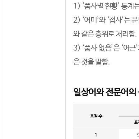
1) '품사별 현황' 통계
2) ‘어미’와 ‘접사’
와 같은 층위로 처리함.
3) ‘품사 없음’은 ‘어
은 것을 말함.
일상어와 전문어의 
음절 수
표
1