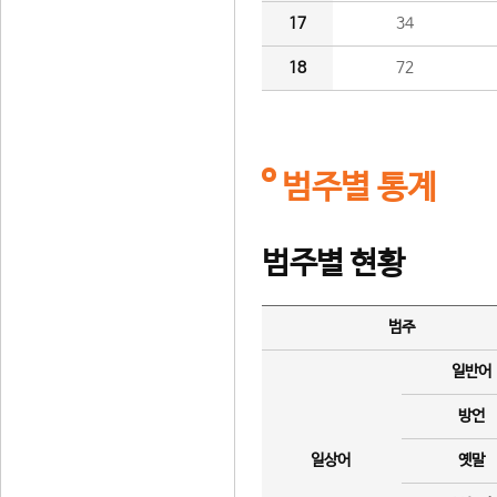
17
34
18
72
범주별 통계
범주별 현황
범주
일반어
방언
일상어
옛말