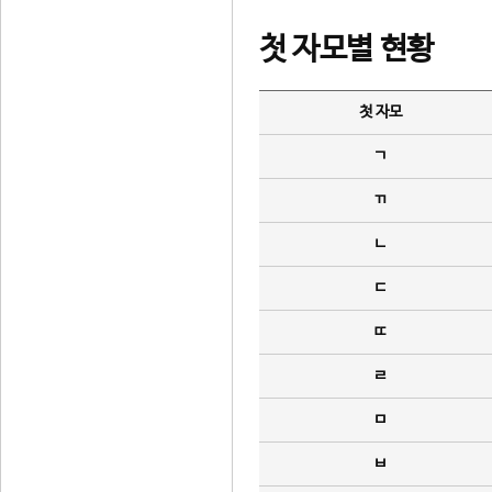
첫 자모별 현황
첫 자모
ㄱ
ㄲ
ㄴ
ㄷ
ㄸ
ㄹ
ㅁ
ㅂ