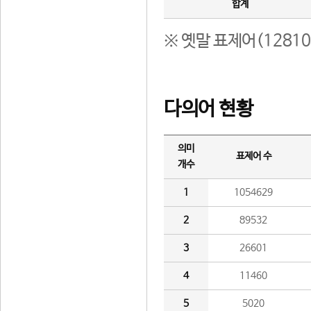
합계
※ 옛말 표제어(1281
다의어 현황
의미
표제어 수
개수
1
1054629
2
89532
3
26601
4
11460
5
5020