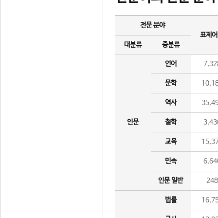
전문 분야
표제어
대분류
중분류
언어
7,32
문학
10,1
역사
35,4
인문
철학
3,43
교육
15,3
민속
6,64
인문 일반
24
법률
16,7