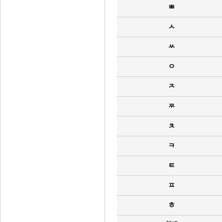
ㅃ
ㅅ
ㅆ
ㅇ
ㅈ
ㅉ
ㅊ
ㅋ
ㅌ
ㅍ
ㅎ