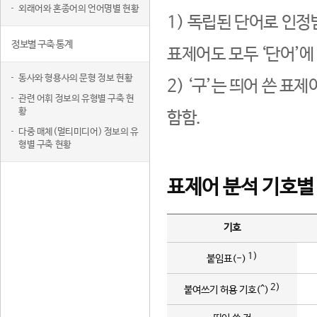
외래어와 혼종어의 언어명별 현황
1) 독립된 단어로 인정
정보별 구축 통계
표제어도 모두 ‘단어’에
동사와 형용사의 문형 정보 현황
2) ‘구’는 띄어 쓴 표
관련 어휘 정보의 유형별 구축 현
황
함함.
다중 매체(멀티미디어) 정보의 유
형별 구축 현황
표제어 분석 기호별
기호
1)
붙임표(-)
2)
붙여쓰기 허용 기호(^)