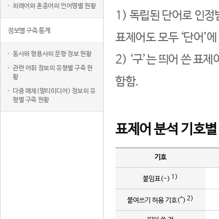
외래어와 혼종어의 언어명별 현황
1) 독립된 단어로 인정
정보별 구축 통계
표제어도 모두 ‘단어’에
동사와 형용사의 문형 정보 현황
2) ‘구’는 띄어 쓴 표
관련 어휘 정보의 유형별 구축 현
황
함함.
다중 매체(멀티미디어) 정보의 유
형별 구축 현황
표제어 분석 기호별
기호
1)
붙임표(-)
2)
붙여쓰기 허용 기호(^)