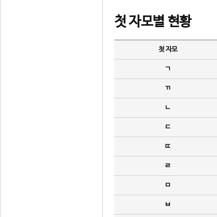
첫 자모별 현황
첫 자모
ㄱ
ㄲ
ㄴ
ㄷ
ㄸ
ㄹ
ㅁ
ㅂ