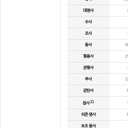
대명사
수사
조사
동사
9
형용사
2
관형사
부사
3
감탄사
2)
접사
의존 명사
보조 동사