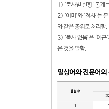
1) '품사별 현황' 통계
2) ‘어미’와 ‘접사’
와 같은 층위로 처리함.
3) ‘품사 없음’은 ‘어
은 것을 말함.
일상어와 전문어의 
음절 수
표
1