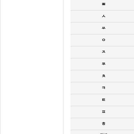
ㅃ
ㅅ
ㅆ
ㅇ
ㅈ
ㅉ
ㅊ
ㅋ
ㅌ
ㅍ
ㅎ