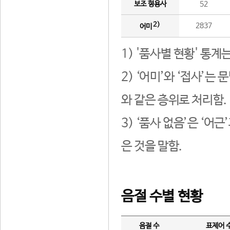
보조 형용사
52
2)
2837
어미
1) '품사별 현황' 통계
2) ‘어미’와 ‘접사’
와 같은 층위로 처리함.
3) ‘품사 없음’은 ‘어
은 것을 말함.
음절 수별 현황
음절 수
표제어 