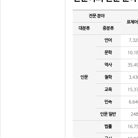
전문 분야
표제어
대분류
중분류
언어
7,32
문학
10,1
역사
35,4
인문
철학
3,43
교육
15,3
민속
6,64
인문 일반
24
법률
16,7