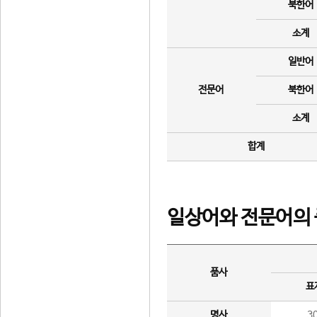
북한어
소계
일반어
전문어
북한어
소계
합계
일상어와 전문어의 
품사
표
명사
3