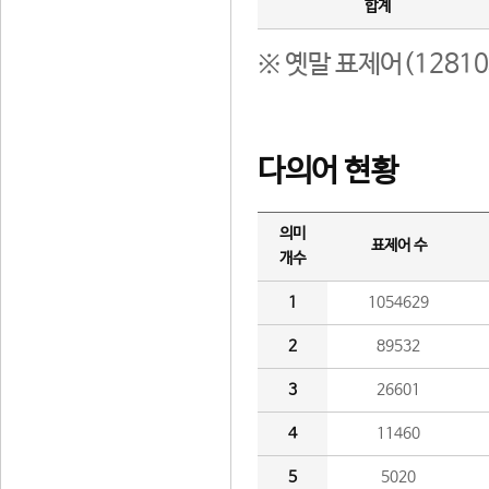
합계
※ 옛말 표제어(1281
다의어 현황
의미
표제어 수
개수
1
1054629
2
89532
3
26601
4
11460
5
5020