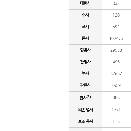
대명사
835
수사
128
조사
594
동사
107473
형용사
29538
관형사
496
부사
32657
감탄사
1959
2)
906
접사
의존 명사
1771
보조 동사
115