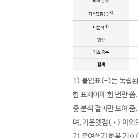
띄어 쓴 것
3)
가운뎃점(·)
4)
미분석
합산
기호 중복
합계
1) 붙임표(-)는 독립
한 표제어에 한 번만 씀
종 분석 결과만 보여 줌
며, 가운뎃점(•) 이외
2) 붙여쓰기 허용 기호