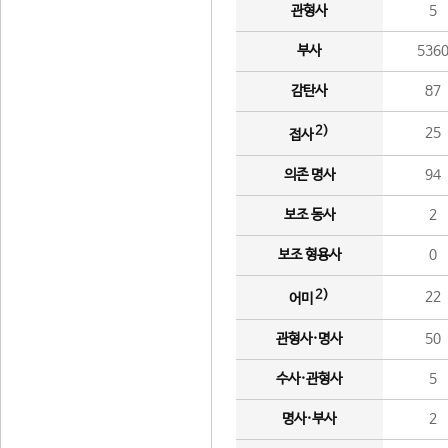
관형사
5
부사
536
감탄사
87
2)
25
접사
의존 명사
94
보조 동사
2
보조 형용사
0
2)
22
어미
관형사·명사
50
수사·관형사
5
명사·부사
2