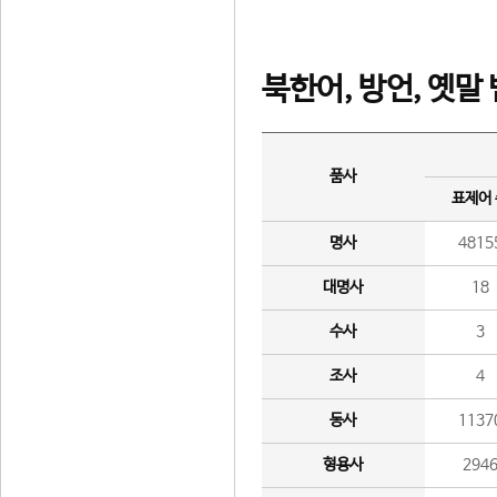
북한어, 방언, 옛말
품사
표제어
명사
4815
대명사
18
수사
3
조사
4
동사
1137
형용사
294