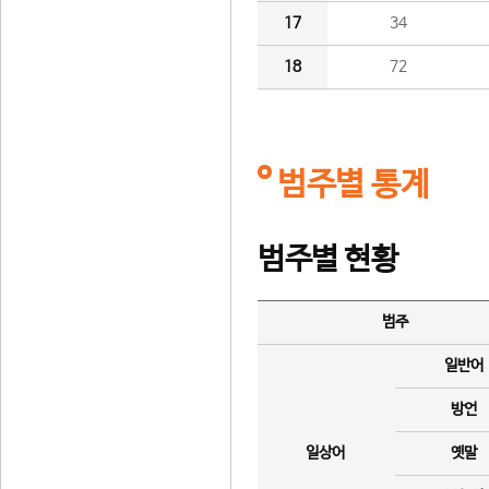
17
34
18
72
범주별 통계
범주별 현황
범주
일반어
방언
일상어
옛말