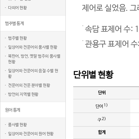
제어로 실었음. 그
다의어 현황
범주별 통계
속담 표제어 수: 1
범주별 현황
관용구 표제어 수:
일상어와 전문어의 품사별 현황
북한어, 방언, 옛말 범주의 품사별
현황
일상어와 전문어의 음절 수별 현
단위별 현황
황
전문어의 전문 분야별 현황
단위
방언의 지역별 현황
1)
단어
원어 통계
2)
구
품사별 현황
합계
일상어와 전문어의 원어 현황