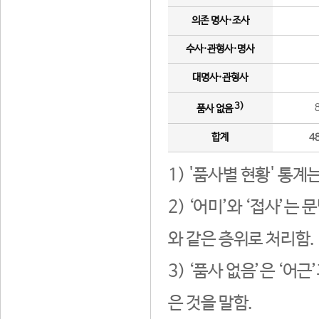
의존 명사·조사
수사·관형사·명사
대명사·관형사
3)
품사 없음
합계
4
1) '품사별 현황' 통계
2) ‘어미’와 ‘접사’
와 같은 층위로 처리함.
3) ‘품사 없음’은 ‘어
은 것을 말함.