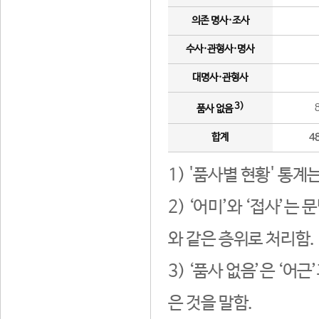
의존 명사·조사
수사·관형사·명사
대명사·관형사
3)
품사 없음
합계
4
1) '품사별 현황' 통계
2) ‘어미’와 ‘접사’
와 같은 층위로 처리함.
3) ‘품사 없음’은 ‘어
은 것을 말함.