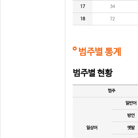
17
34
18
72
범주별 통계
범주별 현황
범주
일반어
방언
일상어
옛말