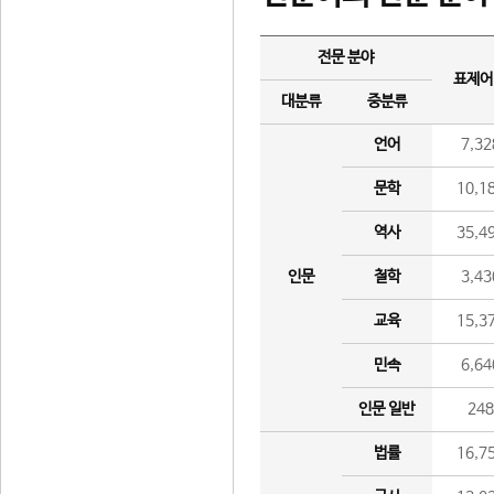
전문 분야
표제어
대분류
중분류
언어
7,32
문학
10,1
역사
35,4
인문
철학
3,43
교육
15,3
민속
6,64
인문 일반
24
법률
16,7