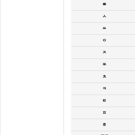
ㅃ
ㅅ
ㅆ
ㅇ
ㅈ
ㅉ
ㅊ
ㅋ
ㅌ
ㅍ
ㅎ