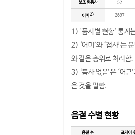
보조 형용사
52
2)
2837
어미
1) '품사별 현황' 통계
2) ‘어미’와 ‘접사’
와 같은 층위로 처리함.
3) ‘품사 없음’은 ‘어
은 것을 말함.
음절 수별 현황
음절 수
표제어 