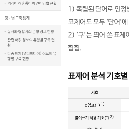
외래어와 혼종어의 언어명별 현황
1) 독립된 단어로 인정
정보별 구축 통계
표제어도 모두 ‘단어’에
동사와 형용사의 문형 정보 현황
2) ‘구’는 띄어 쓴 표
관련 어휘 정보의 유형별 구축 현
황
함함.
다중 매체(멀티미디어) 정보의 유
형별 구축 현황
표제어 분석 기호별
기호
1)
붙임표(-)
2)
붙여쓰기 허용 기호(^)