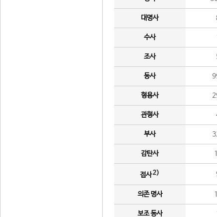
대명사
수사
조사
동사
9
형용사
2
관형사
부사
3
감탄사
2)
접사
의존 명사
보조 동사