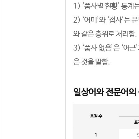
1) '품사별 현황' 통계
2) ‘어미’와 ‘접사’
와 같은 층위로 처리함.
3) ‘품사 없음’은 ‘어
은 것을 말함.
일상어와 전문어의 
음절 수
표
1