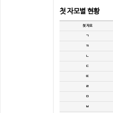
첫 자모별 현황
첫 자모
ㄱ
ㄲ
ㄴ
ㄷ
ㄸ
ㄹ
ㅁ
ㅂ