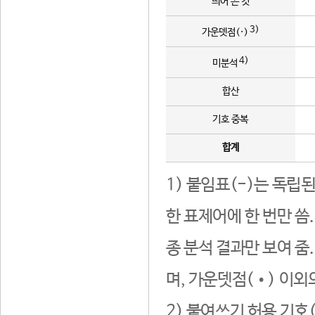
띄어 쓴 것
3)
가운뎃점(·)
4)
미분석
합산
기호 중복
합계
1) 붙임표(-)는 독립
한 표제어에 한 번만 씀
종 분석 결과만 보여 줌
며, 가운뎃점(•) 이외
2) 붙여쓰기 허용 기호