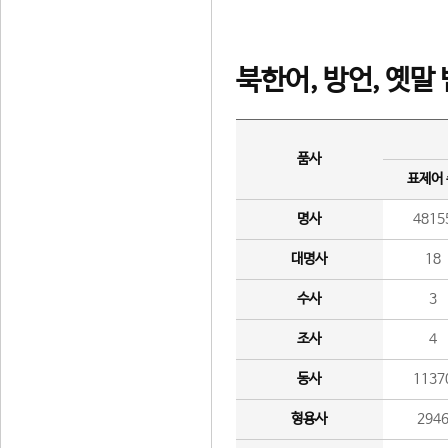
북한어, 방언, 옛말
품사
표제어
명사
4815
대명사
18
수사
3
조사
4
동사
1137
형용사
294