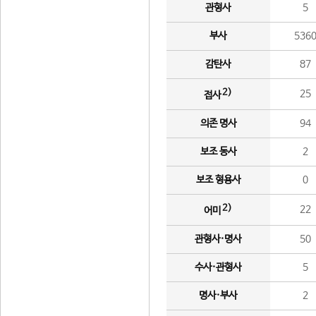
관형사
5
부사
536
감탄사
87
2)
25
접사
의존 명사
94
보조 동사
2
보조 형용사
0
2)
22
어미
관형사·명사
50
수사·관형사
5
명사·부사
2