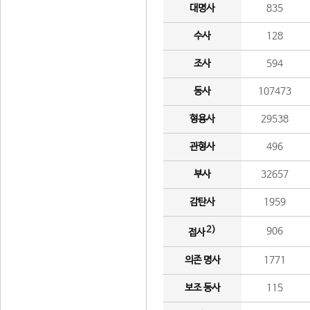
대명사
835
수사
128
조사
594
동사
107473
형용사
29538
관형사
496
부사
32657
감탄사
1959
2)
906
접사
의존 명사
1771
보조 동사
115