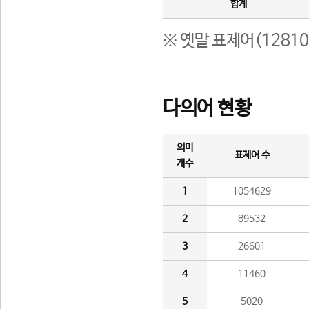
합계
※ 옛말 표제어(1281
다의어 현황
의미
표제어 수
개수
1
1054629
2
89532
3
26601
4
11460
5
5020