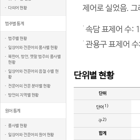
제어로 실었음. 그
다의어 현황
범주별 통계
속담 표제어 수: 1
범주별 현황
관용구 표제어 수:
일상어와 전문어의 품사별 현황
북한어, 방언, 옛말 범주의 품사별
현황
일상어와 전문어의 음절 수별 현
단위별 현황
황
전문어의 전문 분야별 현황
단위
방언의 지역별 현황
1)
단어
원어 통계
2)
구
품사별 현황
합계
일상어와 전문어의 원어 현황