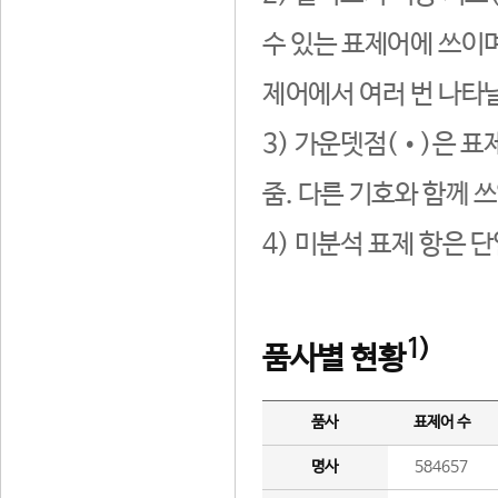
수 있는 표제어에 쓰이며
제어에서 여러 번 나타날
3) 가운뎃점(•)은 표
줌. 다른 기호와 함께 쓰
4) 미분석 표제 항은 
1)
품사별 현황
품사
표제어 수
명사
584657