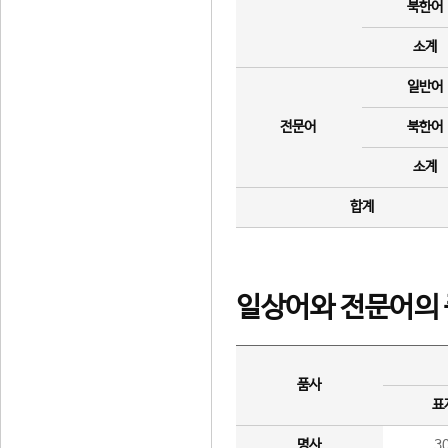
북한어
소계
일반어
전문어
북한어
소계
합계
일상어와 전문어의 
품사
표
명사
3