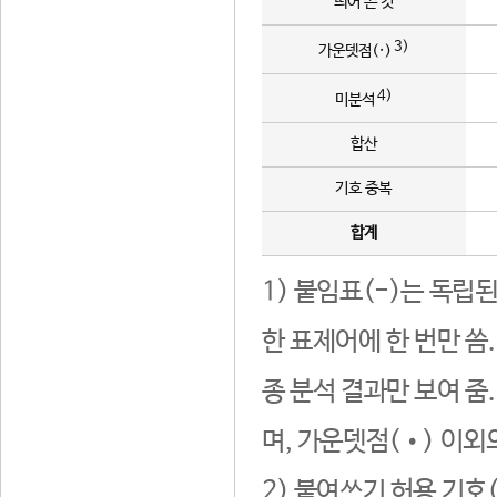
띄어 쓴 것
3)
가운뎃점(·)
4)
미분석
합산
기호 중복
합계
1) 붙임표(-)는 독립
한 표제어에 한 번만 씀
종 분석 결과만 보여 줌
며, 가운뎃점(•) 이외
2) 붙여쓰기 허용 기호