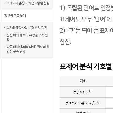
외래어와 혼종어의 언어명별 현황
1) 독립된 단어로 인정
정보별 구축 통계
표제어도 모두 ‘단어’에
동사와 형용사의 문형 정보 현황
2) ‘구’는 띄어 쓴 표
관련 어휘 정보의 유형별 구축 현
황
함함.
다중 매체(멀티미디어) 정보의 유
형별 구축 현황
표제어 분석 기호별
기호
1)
붙임표(-)
2)
붙여쓰기 허용 기호(^)