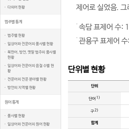
제어로 실었음. 그
다의어 현황
범주별 통계
속담 표제어 수: 1
범주별 현황
관용구 표제어 수:
일상어와 전문어의 품사별 현황
북한어, 방언, 옛말 범주의 품사별
현황
일상어와 전문어의 음절 수별 현
단위별 현황
황
전문어의 전문 분야별 현황
단위
방언의 지역별 현황
1)
단어
원어 통계
2)
구
품사별 현황
합계
일상어와 전문어의 원어 현황