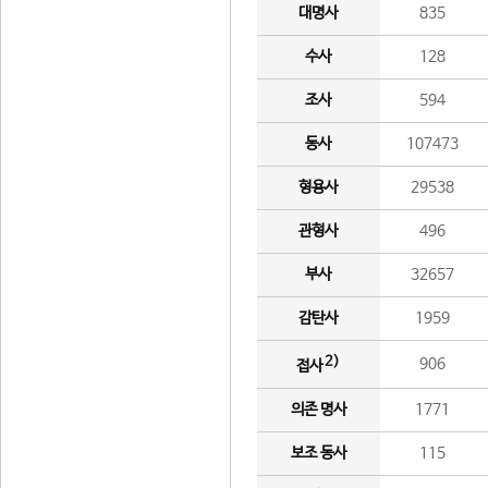
대명사
835
수사
128
조사
594
동사
107473
형용사
29538
관형사
496
부사
32657
감탄사
1959
2)
906
접사
의존 명사
1771
보조 동사
115