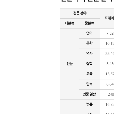
전문 분야
표제어
대분류
중분류
언어
7,32
문학
10,1
역사
35,4
인문
철학
3,43
교육
15,3
민속
6,64
인문 일반
24
법률
16,7