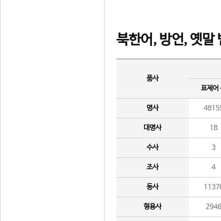
북한어, 방언, 옛말
품사
표제어
명사
4815
대명사
18
수사
3
조사
4
동사
1137
형용사
294