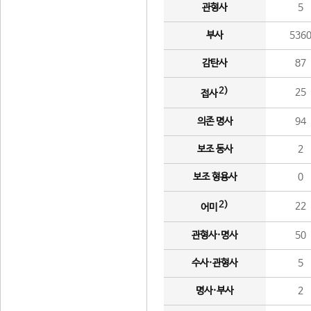
관형사
5
부사
536
감탄사
87
2)
25
접사
의존 명사
94
보조 동사
2
보조 형용사
0
2)
22
어미
관형사·명사
50
수사·관형사
5
명사·부사
2