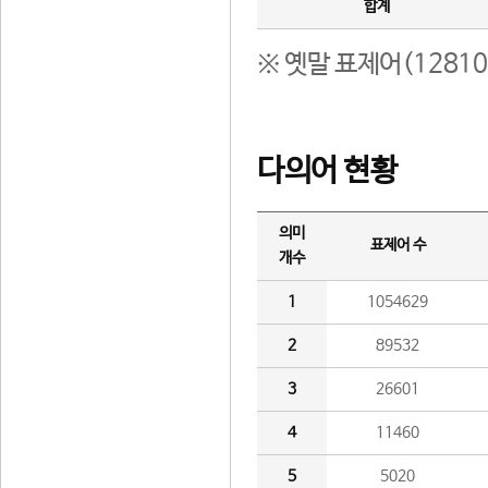
합계
※ 옛말 표제어(1281
다의어 현황
의미
표제어 수
개수
1
1054629
2
89532
3
26601
4
11460
5
5020