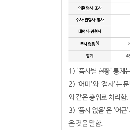
의존 명사·조사
수사·관형사·명사
대명사·관형사
3)
품사 없음
합계
4
1) '품사별 현황' 통계
2) ‘어미’와 ‘접사’
와 같은 층위로 처리함.
3) ‘품사 없음’은 ‘어
은 것을 말함.