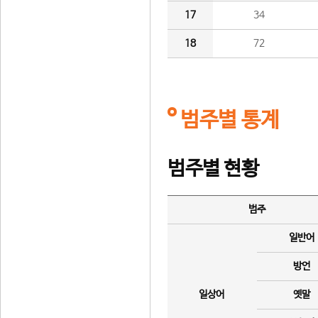
17
34
18
72
범주별 통계
범주별 현황
범주
일반어
방언
일상어
옛말