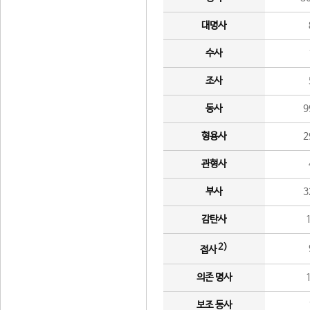
대명사
수사
조사
동사
9
형용사
2
관형사
부사
3
감탄사
2)
접사
의존 명사
보조 동사