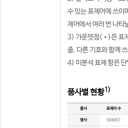
수 있는 표제어에 쓰이며
제어에서 여러 번 나타날
3) 가운뎃점(•)은 표
줌. 다른 기호와 함께 쓰
4) 미분석 표제 항은 
1)
품사별 현황
품사
표제어 수
명사
584657