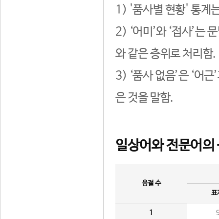
1) '품사별 현황' 통계
2) ‘어미’와 ‘접사’
와 같은 층위로 처리함.
3) ‘품사 없음’은 ‘어
은 것을 말함.
일상어와 전문어의 
음절 수
표
1