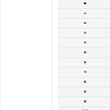
ㅃ
ㅅ
ㅆ
ㅇ
ㅈ
ㅉ
ㅊ
ㅋ
ㅌ
ㅍ
ㅎ