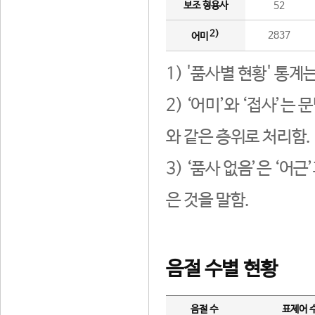
보조 형용사
52
2)
2837
어미
1) '품사별 현황' 통계
2) ‘어미’와 ‘접사’
와 같은 층위로 처리함.
3) ‘품사 없음’은 ‘어
은 것을 말함.
음절 수별 현황
음절 수
표제어 