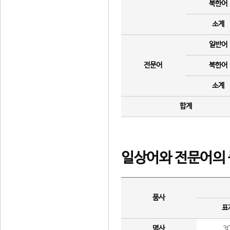
북한어
소계
일반어
전문어
북한어
소계
합계
일상어와 전문어의 
품사
표
명사
3