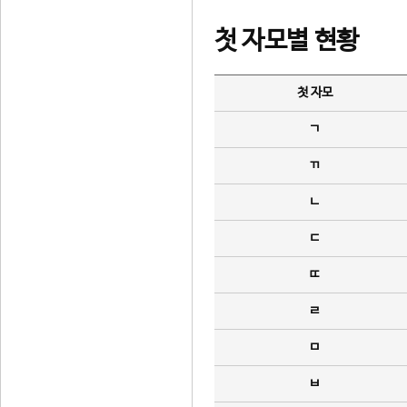
첫 자모별 현황
첫 자모
ㄱ
ㄲ
ㄴ
ㄷ
ㄸ
ㄹ
ㅁ
ㅂ