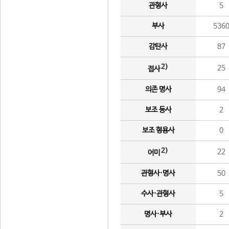
관형사
5
부사
536
감탄사
87
2)
25
접사
의존 명사
94
보조 동사
2
보조 형용사
0
2)
22
어미
관형사·명사
50
수사·관형사
5
명사·부사
2