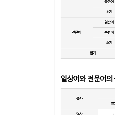
북한어
소계
일반어
전문어
북한어
소계
합계
일상어와 전문어의 
품사
표
명사
3