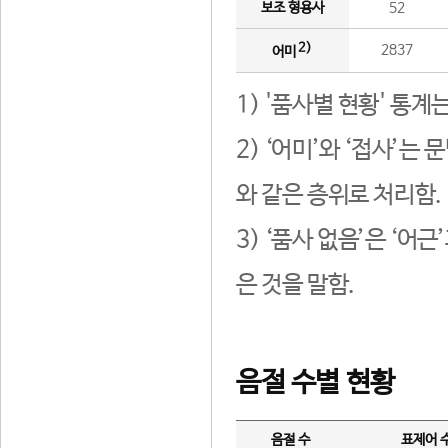
보조 형용사
52
2)
2837
어미
1) '품사별 현황' 통계
2) ‘어미’와 ‘접사’
와 같은 층위로 처리함.
3) ‘품사 없음’은 ‘어
은 것을 말함.
음절 수별 현황
음절 수
표제어 