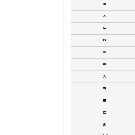
ㅃ
ㅅ
ㅆ
ㅇ
ㅈ
ㅉ
ㅊ
ㅋ
ㅌ
ㅍ
ㅎ