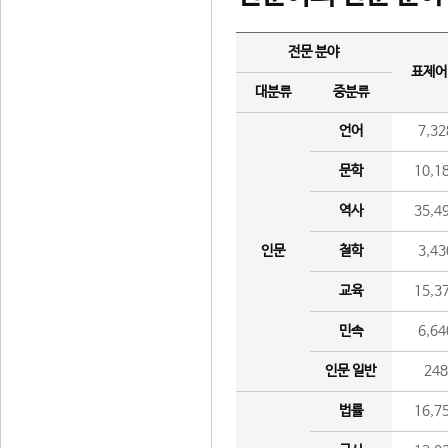
전문 분야
표제어
대분류
중분류
언어
7,32
문학
10,1
역사
35,4
인문
철학
3,43
교육
15,3
민속
6,64
인문 일반
24
법률
16,7