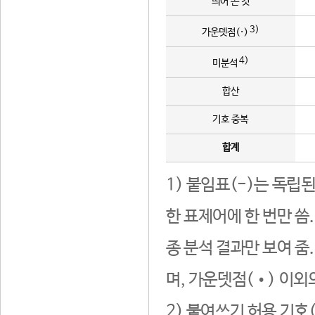
띄어 쓴 것
3)
가운뎃점(·)
4)
미분석
합산
기호 중복
합계
1) 붙임표(-)는 독립
한 표제어에 한 번만 씀
종 분석 결과만 보여 줌
며, 가운뎃점(•) 이외
2) 붙여쓰기 허용 기호