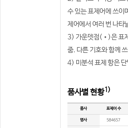
수 있는 표제어에 쓰이며
제어에서 여러 번 나타날
3) 가운뎃점(•)은 표
줌. 다른 기호와 함께 쓰
4) 미분석 표제 항은 
1)
품사별 현황
품사
표제어 수
명사
584657