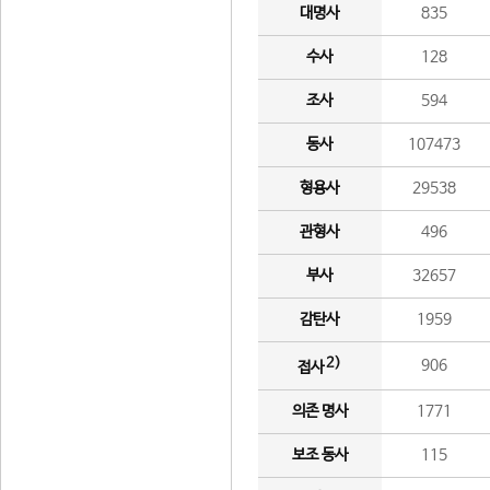
대명사
835
수사
128
조사
594
동사
107473
형용사
29538
관형사
496
부사
32657
감탄사
1959
2)
906
접사
의존 명사
1771
보조 동사
115