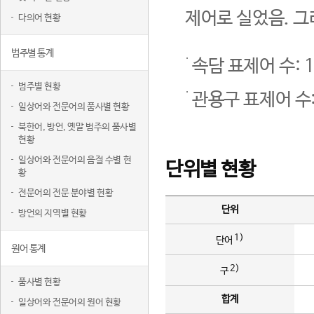
제어로 실었음. 그
다의어 현황
범주별 통계
속담 표제어 수: 1
범주별 현황
관용구 표제어 수:
일상어와 전문어의 품사별 현황
북한어, 방언, 옛말 범주의 품사별
현황
일상어와 전문어의 음절 수별 현
단위별 현황
황
전문어의 전문 분야별 현황
단위
방언의 지역별 현황
1)
단어
원어 통계
2)
구
품사별 현황
합계
일상어와 전문어의 원어 현황