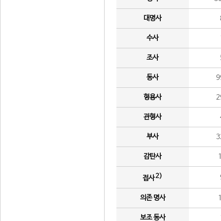
대명사
수사
조사
동사
9
형용사
2
관형사
부사
3
감탄사
2)
접사
의존 명사
보조 동사