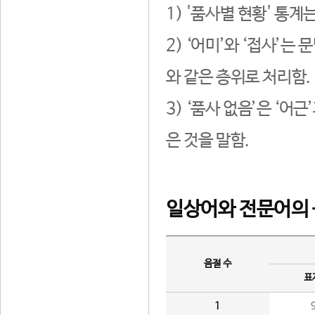
1) '품사별 현황' 통계
2) ‘어미’와 ‘접사’
와 같은 층위로 처리함.
3) ‘품사 없음’은 ‘어
은 것을 말함.
일상어와 전문어의 
음절 수
표
1