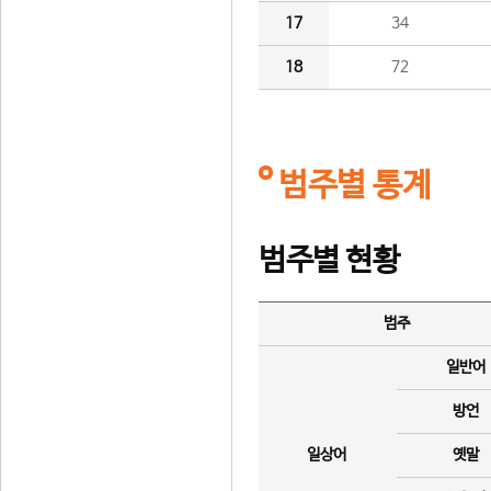
17
34
18
72
범주별 통계
범주별 현황
범주
일반어
방언
일상어
옛말