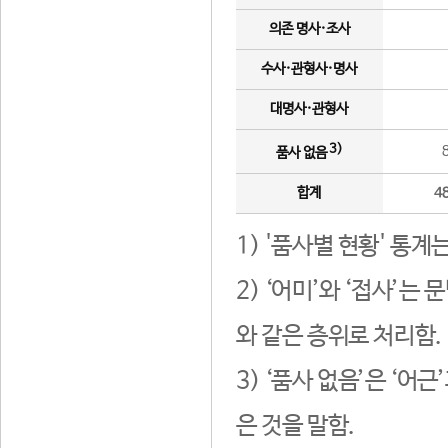
의존 명사·조사
수사·관형사·명사
대명사·관형사
3)
품사 없음
합계
4
1) '품사별 현황' 통계
2) ‘어미’와 ‘접사’
와 같은 층위로 처리함.
3) ‘품사 없음’은 ‘어
은 것을 말함.