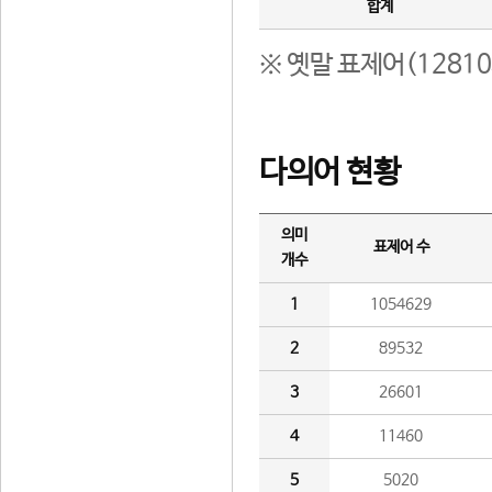
합계
※ 옛말 표제어(1281
다의어 현황
의미
표제어 수
개수
1
1054629
2
89532
3
26601
4
11460
5
5020