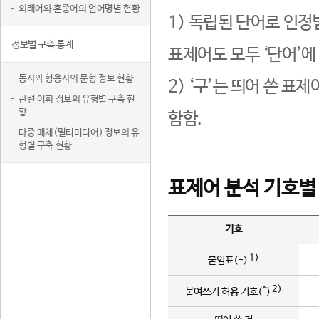
외래어와 혼종어의 언어명별 현황
1) 독립된 단어로 인정
정보별 구축 통계
표제어도 모두 ‘단어’에
동사와 형용사의 문형 정보 현황
2) ‘구’는 띄어 쓴 표
관련 어휘 정보의 유형별 구축 현
황
함함.
다중 매체(멀티미디어) 정보의 유
형별 구축 현황
표제어 분석 기호별
기호
1)
붙임표(-)
2)
붙여쓰기 허용 기호(^)