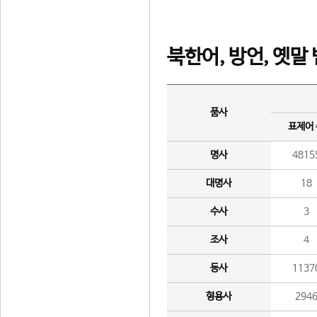
북한어, 방언, 옛말
품사
표제어
명사
4815
대명사
18
수사
3
조사
4
동사
1137
형용사
294