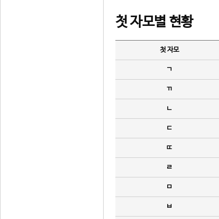
첫 자모별 현황
첫 자모
ㄱ
ㄲ
ㄴ
ㄷ
ㄸ
ㄹ
ㅁ
ㅂ