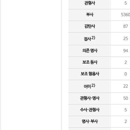
관형사
5
부사
536
감탄사
87
2)
25
접사
의존 명사
94
보조 동사
2
보조 형용사
0
2)
22
어미
관형사·명사
50
수사·관형사
5
명사·부사
2