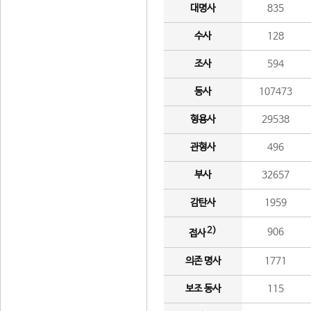
대명사
835
수사
128
조사
594
동사
107473
형용사
29538
관형사
496
부사
32657
감탄사
1959
2)
906
접사
의존 명사
1771
보조 동사
115