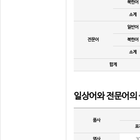
북한어
소계
일반어
전문어
북한어
소계
합계
일상어와 전문어의 
품사
표
명사
3