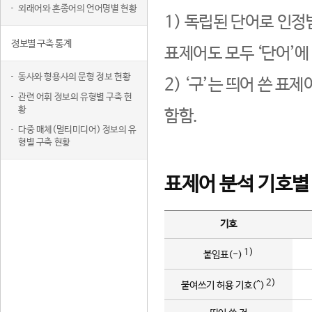
외래어와 혼종어의 언어명별 현황
1) 독립된 단어로 인정
정보별 구축 통계
표제어도 모두 ‘단어’에
동사와 형용사의 문형 정보 현황
2) ‘구’는 띄어 쓴 표
관련 어휘 정보의 유형별 구축 현
황
함함.
다중 매체(멀티미디어) 정보의 유
형별 구축 현황
표제어 분석 기호별
기호
1)
붙임표(-)
2)
붙여쓰기 허용 기호(^)