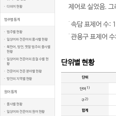
제어로 실었음. 그
다의어 현황
범주별 통계
속담 표제어 수: 1
범주별 현황
관용구 표제어 수:
일상어와 전문어의 품사별 현황
북한어, 방언, 옛말 범주의 품사별
현황
일상어와 전문어의 음절 수별 현
단위별 현황
황
전문어의 전문 분야별 현황
단위
방언의 지역별 현황
1)
단어
원어 통계
2)
구
품사별 현황
합계
일상어와 전문어의 원어 현황