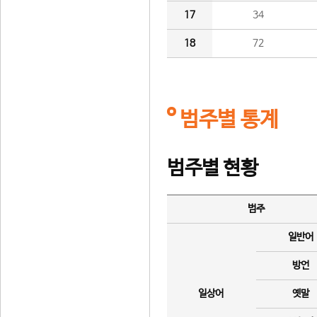
17
34
18
72
범주별 통계
범주별 현황
범주
일반어
방언
일상어
옛말