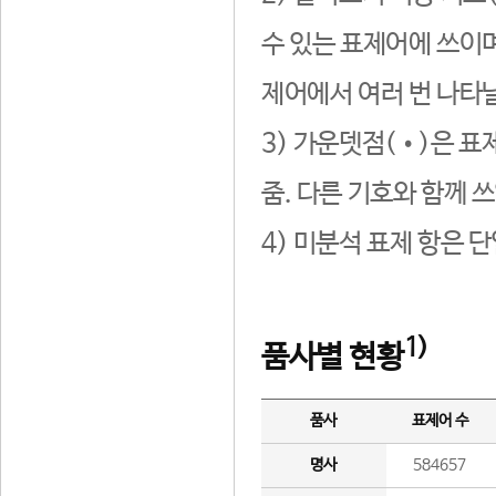
수 있는 표제어에 쓰이며
제어에서 여러 번 나타날
3) 가운뎃점(•)은 표
줌. 다른 기호와 함께 쓰
4) 미분석 표제 항은 
1)
품사별 현황
품사
표제어 수
명사
584657