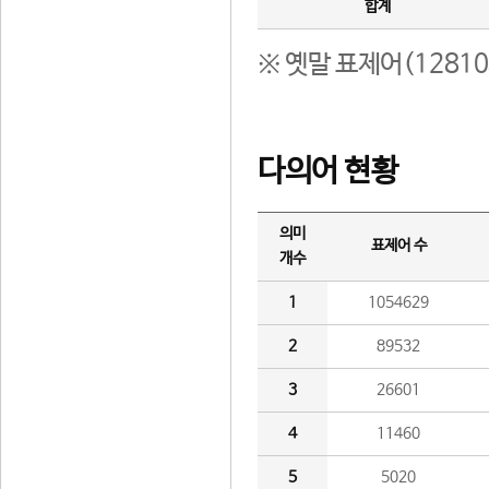
합계
※ 옛말 표제어(1281
다의어 현황
의미
표제어 수
개수
1
1054629
2
89532
3
26601
4
11460
5
5020