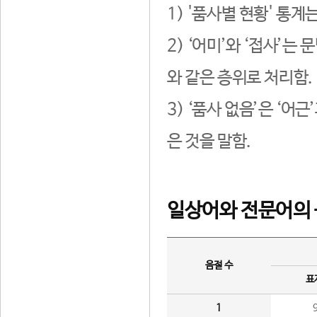
1) '품사별 현황' 통계
2) ‘어미’와 ‘접사’
와 같은 층위로 처리함.
3) ‘품사 없음’은 ‘어
은 것을 말함.
일상어와 전문어의 
음절 수
표
1