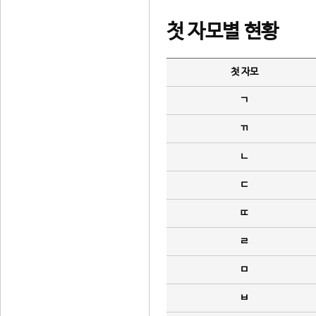
첫 자모별 현황
첫 자모
ㄱ
ㄲ
ㄴ
ㄷ
ㄸ
ㄹ
ㅁ
ㅂ