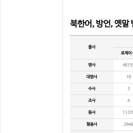
북한어, 방언, 옛말
품사
표제어
명사
4815
대명사
18
수사
3
조사
4
동사
1137
형용사
294