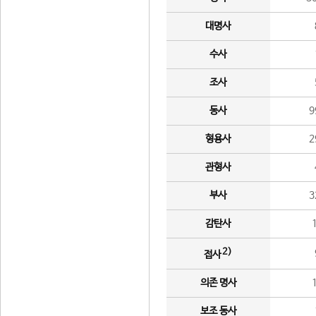
대명사
수사
조사
동사
9
형용사
2
관형사
부사
3
감탄사
2)
접사
의존 명사
보조 동사