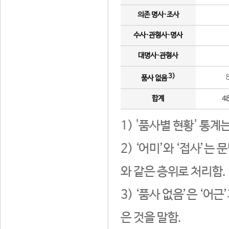
의존 명사·조사
수사·관형사·명사
대명사·관형사
3)
품사 없음
합계
4
1) '품사별 현황' 통계
2) ‘어미’와 ‘접사’
와 같은 층위로 처리함.
3) ‘품사 없음’은 ‘어
은 것을 말함.