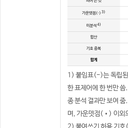
띄어 쓴 것
3)
가운뎃점(·)
4)
미분석
합산
기호 중복
합계
1) 붙임표(-)는 독립
한 표제어에 한 번만 씀
종 분석 결과만 보여 줌
며, 가운뎃점(•) 이외
2) 붙여쓰기 허용 기호