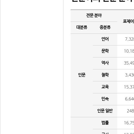
전문 분야
표제어
대분류
중분류
언어
7,32
문학
10,1
역사
35,4
인문
철학
3,43
교육
15,3
민속
6,64
인문 일반
24
법률
16,7