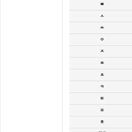
ㅃ
ㅅ
ㅆ
ㅇ
ㅈ
ㅉ
ㅊ
ㅋ
ㅌ
ㅍ
ㅎ