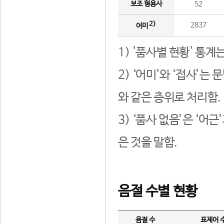
보조 형용사
52
2)
2837
어미
1) '품사별 현황' 통계
2) ‘어미’와 ‘접사’
와 같은 층위로 처리함.
3) ‘품사 없음’은 ‘어
은 것을 말함.
음절 수별 현황
음절 수
표제어 