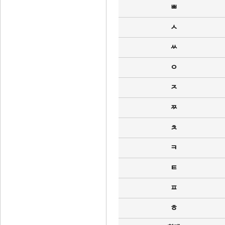
ㅃ
ㅅ
ㅆ
ㅇ
ㅈ
ㅉ
ㅊ
ㅋ
ㅌ
ㅍ
ㅎ