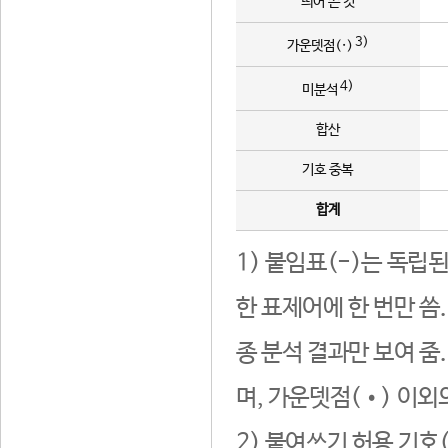
띄어 쓴 것
3)
가운뎃점(·)
4)
미분석
합산
기호 중복
합계
1) 붙임표(-)는 독립
한 표제어에 한 번만 씀
종 분석 결과만 보여 줌
며, 가운뎃점(•) 이외
2) 붙여쓰기 허용 기호