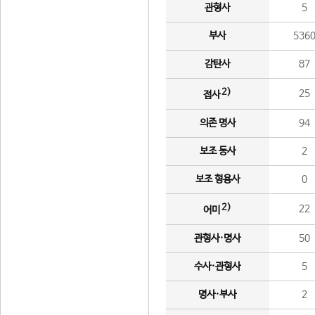
관형사
5
부사
536
감탄사
87
2)
25
접사
의존 명사
94
보조 동사
2
보조 형용사
0
2)
22
어미
관형사·명사
50
수사·관형사
5
명사·부사
2