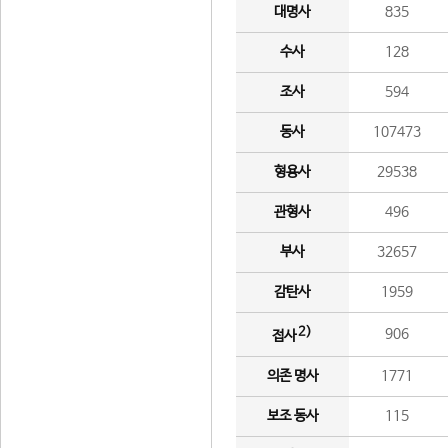
대명사
835
수사
128
조사
594
동사
107473
형용사
29538
관형사
496
부사
32657
감탄사
1959
2)
906
접사
의존 명사
1771
보조 동사
115