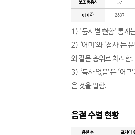
보조 형용사
52
2)
2837
어미
1) '품사별 현황' 통계
2) ‘어미’와 ‘접사’
와 같은 층위로 처리함.
3) ‘품사 없음’은 ‘어
은 것을 말함.
음절 수별 현황
음절 수
표제어 