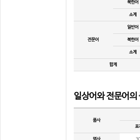
북한어
소계
일반어
전문어
북한어
소계
합계
일상어와 전문어의 
품사
표
명사
3