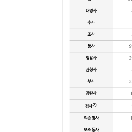
대명사
수사
조사
동사
9
형용사
2
관형사
부사
3
감탄사
2)
접사
의존 명사
보조 동사