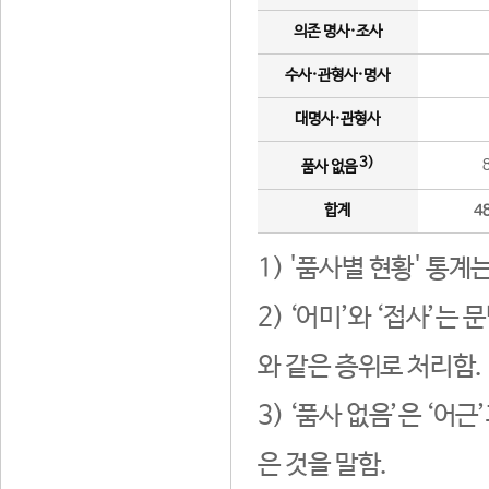
의존 명사·조사
수사·관형사·명사
대명사·관형사
3)
품사 없음
합계
4
1) '품사별 현황' 통계
2) ‘어미’와 ‘접사’
와 같은 층위로 처리함.
3) ‘품사 없음’은 ‘어
은 것을 말함.