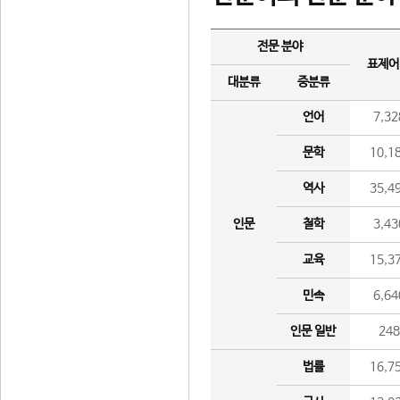
전문 분야
표제어
대분류
중분류
언어
7,32
문학
10,1
역사
35,4
인문
철학
3,43
교육
15,3
민속
6,64
인문 일반
24
법률
16,7