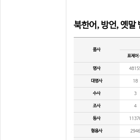
북한어, 방언, 옛말
품사
표제어
명사
4815
대명사
18
수사
3
조사
4
동사
1137
형용사
294