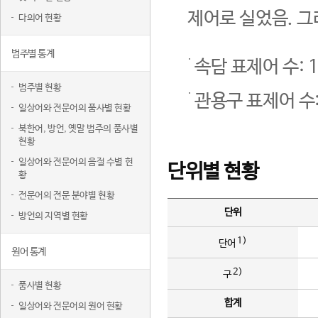
제어로 실었음. 그
다의어 현황
범주별 통계
속담 표제어 수: 1
범주별 현황
관용구 표제어 수:
일상어와 전문어의 품사별 현황
북한어, 방언, 옛말 범주의 품사별
현황
일상어와 전문어의 음절 수별 현
단위별 현황
황
전문어의 전문 분야별 현황
단위
방언의 지역별 현황
1)
단어
원어 통계
2)
구
품사별 현황
합계
일상어와 전문어의 원어 현황