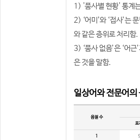
1) '품사별 현황' 통계
2) ‘어미’와 ‘접사’
와 같은 층위로 처리함.
3) ‘품사 없음’은 ‘어
은 것을 말함.
일상어와 전문어의 
음절 수
표
1