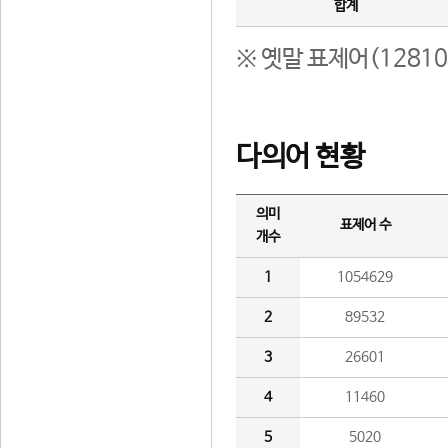
합계
※ 옛말 표제어(1281
다의어 현황
의미
표제어 수
개수
1
1054629
2
89532
3
26601
4
11460
5
5020