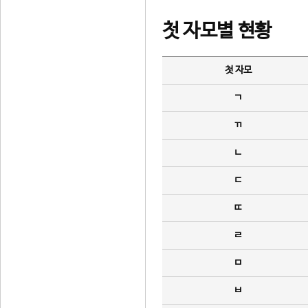
첫 자모별 현황
첫 자모
ㄱ
ㄲ
ㄴ
ㄷ
ㄸ
ㄹ
ㅁ
ㅂ