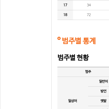
17
34
18
72
범주별 통계
범주별 현황
범주
일반어
방언
일상어
옛말