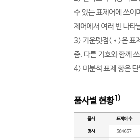
수 있는 표제어에 쓰이며
제어에서 여러 번 나타날
3) 가운뎃점(•)은 표
줌. 다른 기호와 함께 쓰
4) 미분석 표제 항은 
1)
품사별 현황
품사
표제어 수
명사
584657