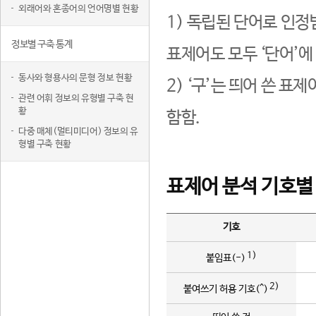
외래어와 혼종어의 언어명별 현황
1) 독립된 단어로 인정
정보별 구축 통계
표제어도 모두 ‘단어’에
동사와 형용사의 문형 정보 현황
2) ‘구’는 띄어 쓴 표
관련 어휘 정보의 유형별 구축 현
황
함함.
다중 매체(멀티미디어) 정보의 유
형별 구축 현황
표제어 분석 기호별
기호
1)
붙임표(-)
2)
붙여쓰기 허용 기호(^)