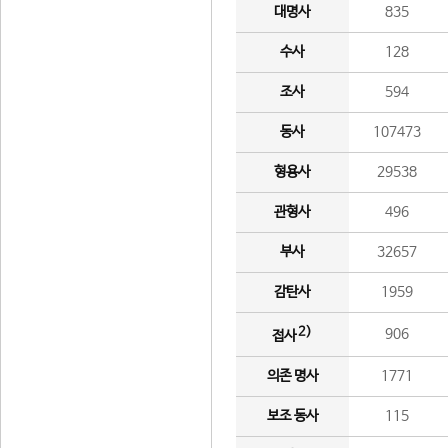
대명사
835
수사
128
조사
594
동사
107473
형용사
29538
관형사
496
부사
32657
감탄사
1959
2)
906
접사
의존 명사
1771
보조 동사
115