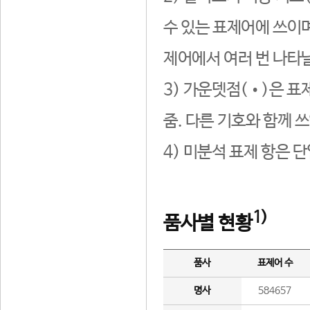
수 있는 표제어에 쓰이며
제어에서 여러 번 나타날
3) 가운뎃점(•)은 표
줌. 다른 기호와 함께 쓰
4) 미분석 표제 항은 
1)
품사별 현황
품사
표제어 수
명사
584657