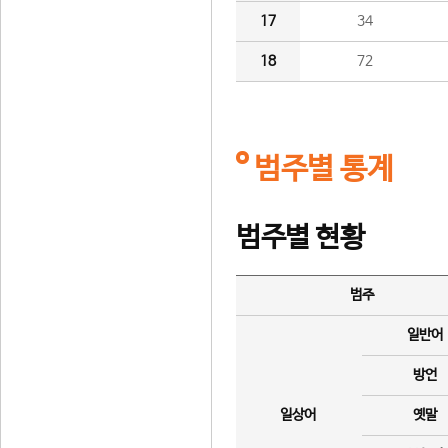
17
34
18
72
범주별 통계
범주별 현황
범주
일반어
방언
일상어
옛말