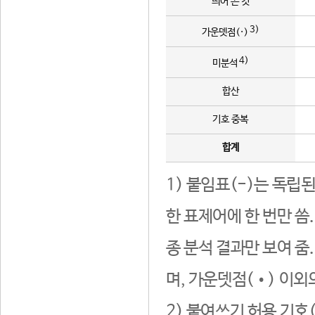
띄어 쓴 것
3)
가운뎃점(·)
4)
미분석
합산
기호 중복
합계
1) 붙임표(-)는 독립
한 표제어에 한 번만 씀
종 분석 결과만 보여 줌
며, 가운뎃점(•) 이외
2) 붙여쓰기 허용 기호