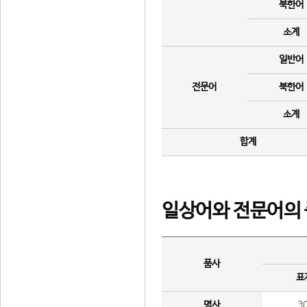
북한어
소계
일반어
전문어
북한어
소계
합계
일상어와 전문어의 
품사
표
명사
3