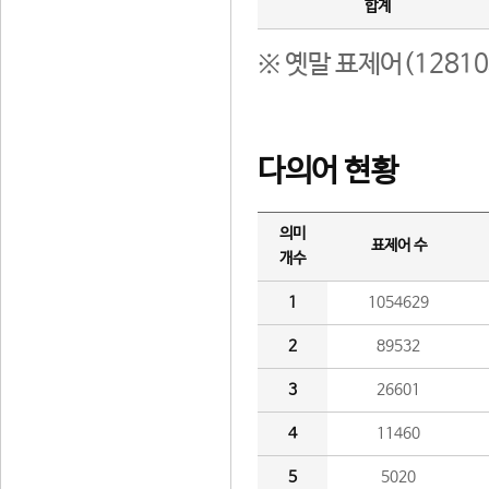
합계
※ 옛말 표제어(1281
다의어 현황
의미
표제어 수
개수
1
1054629
2
89532
3
26601
4
11460
5
5020