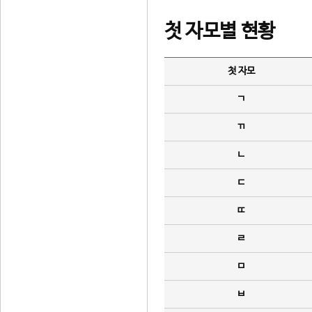
첫 자모별 현황
첫 자모
ㄱ
ㄲ
ㄴ
ㄷ
ㄸ
ㄹ
ㅁ
ㅂ