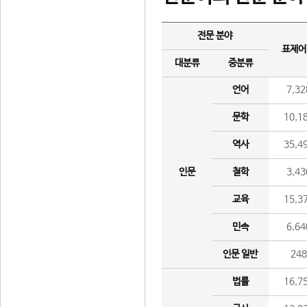
전문 분야
표제어
대분류
중분류
언어
7,32
문학
10,1
역사
35,4
인문
철학
3,43
교육
15,3
민속
6,64
인문 일반
24
법률
16,7