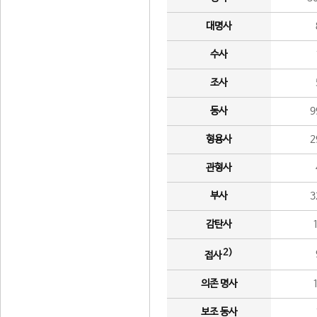
대명사
수사
조사
동사
9
형용사
2
관형사
부사
3
감탄사
2)
접사
의존 명사
보조 동사