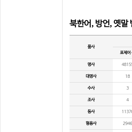
북한어, 방언, 옛말
품사
표제어
명사
4815
대명사
18
수사
3
조사
4
동사
1137
형용사
294