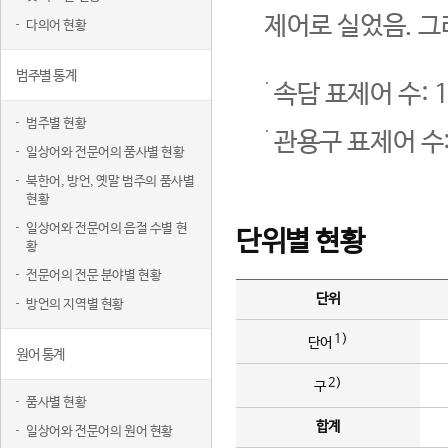
제어로 실었음. 그
다의어 현황
범주별 통계
속담 표제어 수: 1
범주별 현황
관용구 표제어 수:
일상어와 전문어의 품사별 현황
북한어, 방언, 옛말 범주의 품사별
현황
일상어와 전문어의 음절 수별 현
단위별 현황
황
전문어의 전문 분야별 현황
단위
방언의 지역별 현황
1)
단어
원어 통계
2)
구
품사별 현황
합계
일상어와 전문어의 원어 현황