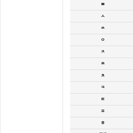
ㅃ
ㅅ
ㅆ
ㅇ
ㅈ
ㅉ
ㅊ
ㅋ
ㅌ
ㅍ
ㅎ