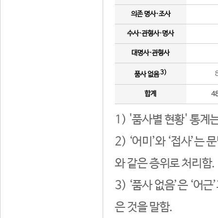
의존 명사·조사
수사·관형사·명사
대명사·관형사
3)
품사 없음
합계
4
1) '품사별 현황' 통계
2) ‘어미’와 ‘접사’
와 같은 층위로 처리함.
3) ‘품사 없음’은 ‘어
은 것을 말함.