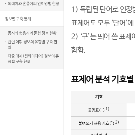
외래어와 혼종어의 언어명별 현황
1) 독립된 단어로 인정
정보별 구축 통계
표제어도 모두 ‘단어’에
동사와 형용사의 문형 정보 현황
2) ‘구’는 띄어 쓴 표
관련 어휘 정보의 유형별 구축 현
황
함함.
다중 매체(멀티미디어) 정보의 유
형별 구축 현황
표제어 분석 기호별
기호
1)
붙임표(-)
2)
붙여쓰기 허용 기호(^)