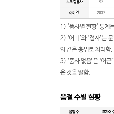
보조 형용사
52
2)
2837
어미
1) '품사별 현황' 통계
2) ‘어미’와 ‘접사’
와 같은 층위로 처리함.
3) ‘품사 없음’은 ‘어
은 것을 말함.
음절 수별 현황
음절 수
표제어 