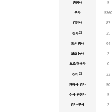
관형사
5
부사
536
감탄사
87
2)
25
접사
의존 명사
94
보조 동사
2
보조 형용사
0
2)
22
어미
관형사·명사
50
수사·관형사
5
명사·부사
2