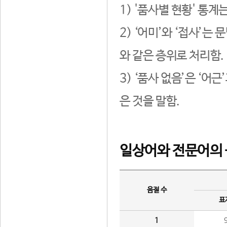
1) '품사별 현황' 통계
2) ‘어미’와 ‘접사’
와 같은 층위로 처리함.
3) ‘품사 없음’은 ‘어
은 것을 말함.
일상어와 전문어의 
음절 수
표
1