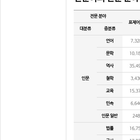
전문 분야
표제어
대분류
중분류
언어
7,32
문학
10,1
역사
35,4
인문
철학
3,43
교육
15,3
민속
6,64
인문 일반
24
법률
16,7