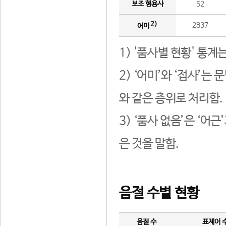
보조 형용사
52
2)
2837
어미
1) '품사별 현황' 통계
2) ‘어미’와 ‘접사’
와 같은 층위로 처리함.
3) ‘품사 없음’은 ‘어
은 것을 말함.
음절 수별 현황
음절 수
표제어 