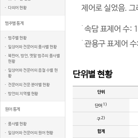
제어로 실었음. 그
다의어 현황
범주별 통계
속담 표제어 수: 1
범주별 현황
관용구 표제어 수:
일상어와 전문어의 품사별 현황
북한어, 방언, 옛말 범주의 품사별
현황
일상어와 전문어의 음절 수별 현
단위별 현황
황
전문어의 전문 분야별 현황
단위
방언의 지역별 현황
1)
단어
원어 통계
2)
구
품사별 현황
합계
일상어와 전문어의 원어 현황