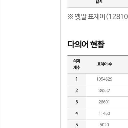
합계
※ 옛말 표제어(1281
다의어 현황
의미
표제어 수
개수
1
1054629
2
89532
3
26601
4
11460
5
5020