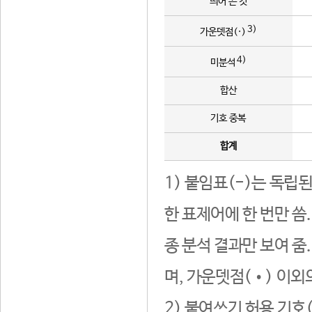
띄어 쓴 것
3)
가운뎃점(·)
4)
미분석
합산
기호 중복
합계
1) 붙임표(-)는 독립
한 표제어에 한 번만 씀
종 분석 결과만 보여 줌
며, 가운뎃점(•) 이외
2) 붙여쓰기 허용 기호