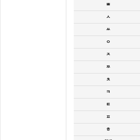
ㅃ
ㅅ
ㅆ
ㅇ
ㅈ
ㅉ
ㅊ
ㅋ
ㅌ
ㅍ
ㅎ