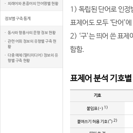
외래어와 혼종어의 언어명별 현황
1) 독립된 단어로 인정
정보별 구축 통계
표제어도 모두 ‘단어’에
동사와 형용사의 문형 정보 현황
2) ‘구’는 띄어 쓴 표
관련 어휘 정보의 유형별 구축 현
황
함함.
다중 매체(멀티미디어) 정보의 유
형별 구축 현황
표제어 분석 기호별
기호
1)
붙임표(-)
2)
붙여쓰기 허용 기호(^)