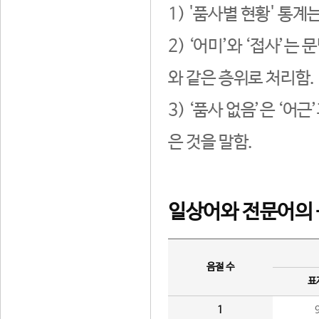
1) '품사별 현황' 통계
2) ‘어미’와 ‘접사’
와 같은 층위로 처리함.
3) ‘품사 없음’은 ‘어
은 것을 말함.
일상어와 전문어의 
음절 수
표
1