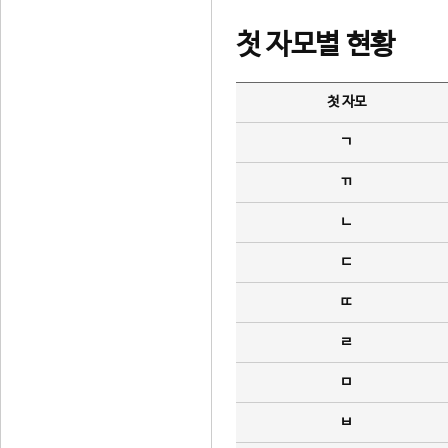
첫 자모별 현황
첫 자모
ㄱ
ㄲ
ㄴ
ㄷ
ㄸ
ㄹ
ㅁ
ㅂ