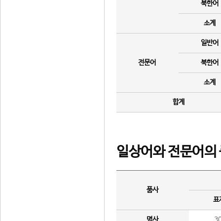
북한어
소계
일반어
전문어
북한어
소계
합계
일상어와 전문어의 
품사
표
명사
3