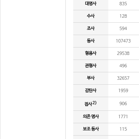
대명사
835
수사
128
조사
594
동사
107473
형용사
29538
관형사
496
부사
32657
감탄사
1959
2)
906
접사
의존 명사
1771
보조 동사
115