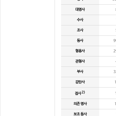
대명사
수사
조사
동사
9
형용사
2
관형사
부사
3
감탄사
2)
접사
의존 명사
보조 동사