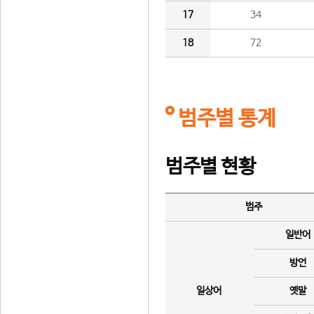
17
34
18
72
범주별 통계
범주별 현황
범주
일반어
방언
일상어
옛말