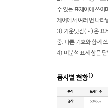
수 있는 표제어에 쓰이며
제어에서 여러 번 나타날
3) 가운뎃점(•)은 표
줌. 다른 기호와 함께 쓰
4) 미분석 표제 항은 
1)
품사별 현황
품사
표제어 수
명사
584657