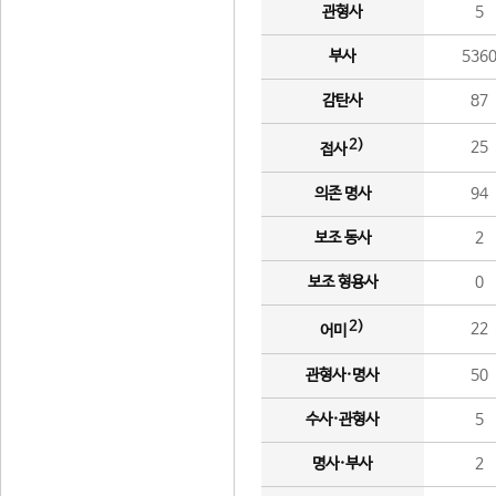
관형사
5
부사
536
감탄사
87
2)
25
접사
의존 명사
94
보조 동사
2
보조 형용사
0
2)
22
어미
관형사·명사
50
수사·관형사
5
명사·부사
2