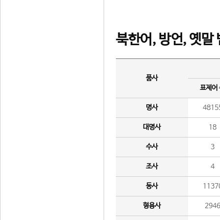
북한어, 방언, 옛말
품사
표제어
명사
4815
대명사
18
수사
3
조사
4
동사
1137
형용사
294