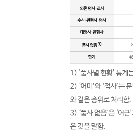
의존 명사·조사
수사·관형사·명사
대명사·관형사
3)
품사 없음
합계
4
1) '품사별 현황' 통계
2) ‘어미’와 ‘접사’
와 같은 층위로 처리함.
3) ‘품사 없음’은 ‘어
은 것을 말함.