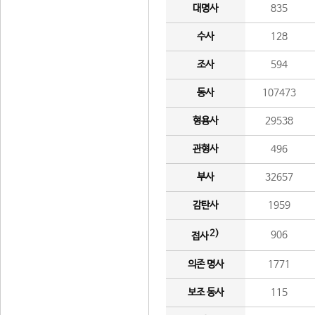
대명사
835
수사
128
조사
594
동사
107473
형용사
29538
관형사
496
부사
32657
감탄사
1959
2)
906
접사
의존 명사
1771
보조 동사
115