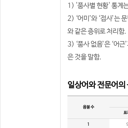
1) '품사별 현황' 통계
2) ‘어미’와 ‘접사’
와 같은 층위로 처리함.
3) ‘품사 없음’은 ‘어
은 것을 말함.
일상어와 전문어의 
음절 수
표
1