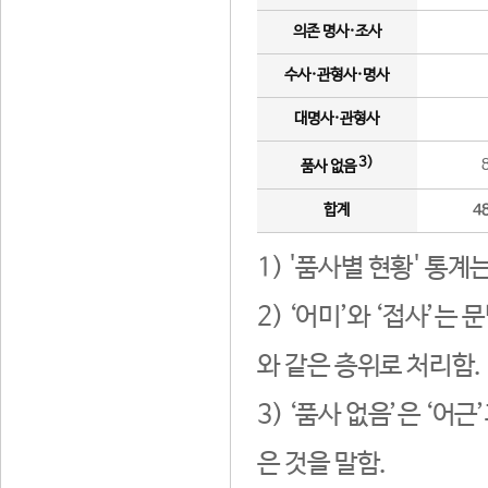
의존 명사·조사
수사·관형사·명사
대명사·관형사
3)
품사 없음
합계
4
1) '품사별 현황' 통계
2) ‘어미’와 ‘접사’
와 같은 층위로 처리함.
3) ‘품사 없음’은 ‘어
은 것을 말함.