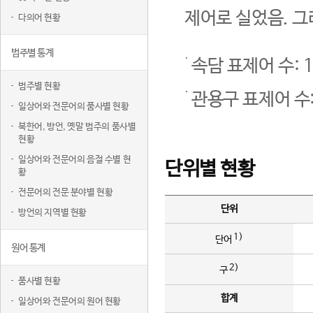
제어로 실었음. 그
다의어 현황
범주별 통계
속담 표제어 수: 1
범주별 현황
관용구 표제어 수:
일상어와 전문어의 품사별 현황
북한어, 방언, 옛말 범주의 품사별
현황
일상어와 전문어의 음절 수별 현
단위별 현황
황
전문어의 전문 분야별 현황
단위
방언의 지역별 현황
1)
단어
원어 통계
2)
구
품사별 현황
합계
일상어와 전문어의 원어 현황