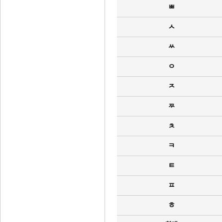
ㅃ
ㅅ
ㅆ
ㅇ
ㅈ
ㅉ
ㅊ
ㅋ
ㅌ
ㅍ
ㅎ