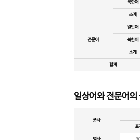
북한어
소계
일반어
전문어
북한어
소계
합계
일상어와 전문어의 
품사
표
명사
3