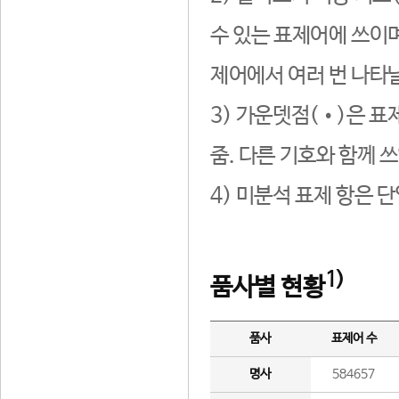
수 있는 표제어에 쓰이며
제어에서 여러 번 나타날
3) 가운뎃점(•)은 표
줌. 다른 기호와 함께 쓰
4) 미분석 표제 항은 
1)
품사별 현황
품사
표제어 수
명사
584657