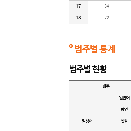
17
34
18
72
범주별 통계
범주별 현황
범주
일반어
방언
일상어
옛말