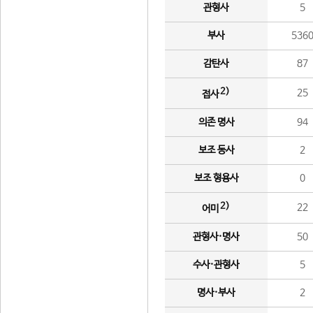
관형사
5
부사
536
감탄사
87
2)
25
접사
의존 명사
94
보조 동사
2
보조 형용사
0
2)
22
어미
관형사·명사
50
수사·관형사
5
명사·부사
2