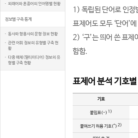
외래어와 혼종어의 언어명별 현황
1) 독립된 단어로 인정
정보별 구축 통계
표제어도 모두 ‘단어’에
동사와 형용사의 문형 정보 현황
2) ‘구’는 띄어 쓴 표
관련 어휘 정보의 유형별 구축 현
황
함함.
다중 매체(멀티미디어) 정보의 유
형별 구축 현황
표제어 분석 기호별
기호
1)
붙임표(-)
2)
붙여쓰기 허용 기호(^)