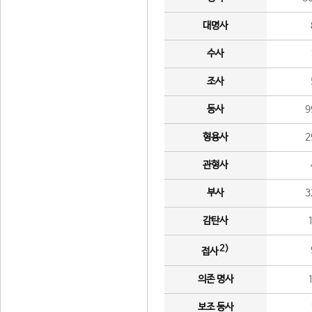
대명사
수사
조사
동사
9
형용사
2
관형사
부사
3
감탄사
2)
접사
의존 명사
보조 동사