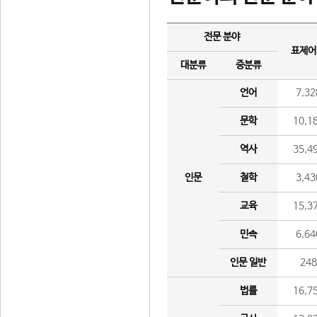
전문 분야
표제어
대분류
중분류
언어
7,32
문학
10,1
역사
35,4
인문
철학
3,43
교육
15,3
민속
6,64
인문 일반
24
법률
16,7