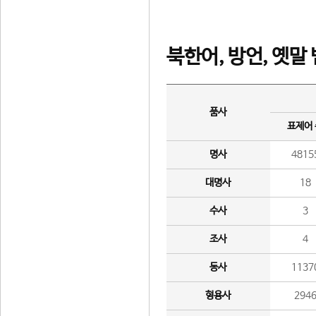
북한어, 방언, 옛말
품사
표제어
명사
4815
대명사
18
수사
3
조사
4
동사
1137
형용사
294