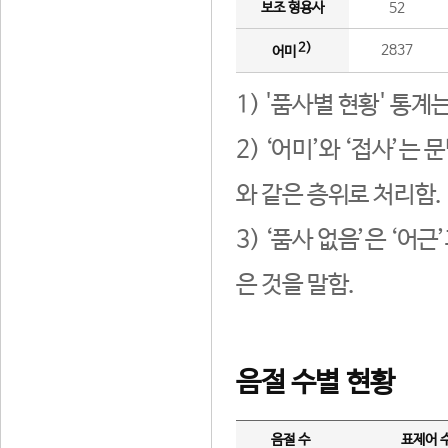
보조 형용사
52
2)
2837
어미
1) '품사별 현황' 통계
2) ‘어미’와 ‘접사’
와 같은 층위로 처리함.
3) ‘품사 없음’은 ‘어
은 것을 말함.
음절 수별 현황
음절 수
표제어 