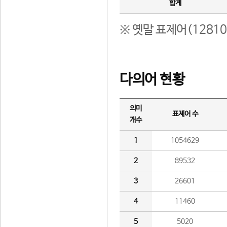
합계
※ 옛말 표제어(1281
다의어 현황
의미
표제어 수
개수
1
1054629
2
89532
3
26601
4
11460
5
5020