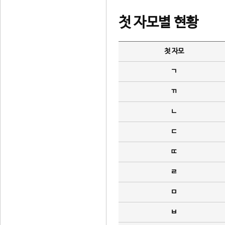
첫 자모별 현황
첫 자모
ㄱ
ㄲ
ㄴ
ㄷ
ㄸ
ㄹ
ㅁ
ㅂ