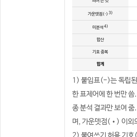
띄어 쓴 것
3)
가운뎃점(·)
4)
미분석
합산
기호 중복
합계
1) 붙임표(-)는 독립
한 표제어에 한 번만 씀
종 분석 결과만 보여 줌
며, 가운뎃점(•) 이외
2) 붙여쓰기 허용 기호