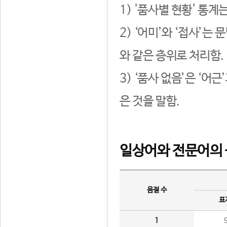
1) '품사별 현황' 통계
2) ‘어미’와 ‘접사’
와 같은 층위로 처리함.
3) ‘품사 없음’은 ‘어
은 것을 말함.
일상어와 전문어의 
음절 수
표
1