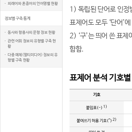
외래어와 혼종어의 언어명별 현황
1) 독립된 단어로 인정
정보별 구축 통계
표제어도 모두 ‘단어’에
동사와 형용사의 문형 정보 현황
2) ‘구’는 띄어 쓴 표
관련 어휘 정보의 유형별 구축 현
황
함함.
다중 매체(멀티미디어) 정보의 유
형별 구축 현황
표제어 분석 기호별
기호
1)
붙임표(-)
2)
붙여쓰기 허용 기호(^)