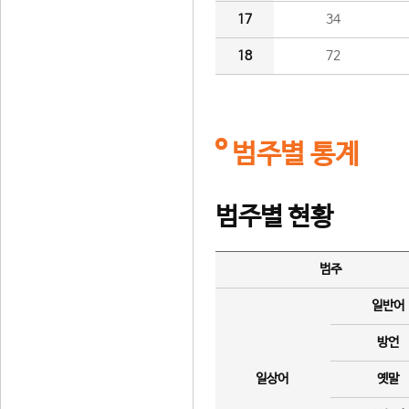
17
34
18
72
범주별 통계
범주별 현황
범주
일반어
방언
일상어
옛말