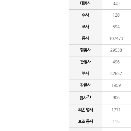
대명사
835
수사
128
조사
594
동사
107473
형용사
29538
관형사
496
부사
32657
감탄사
1959
2)
906
접사
의존 명사
1771
보조 동사
115