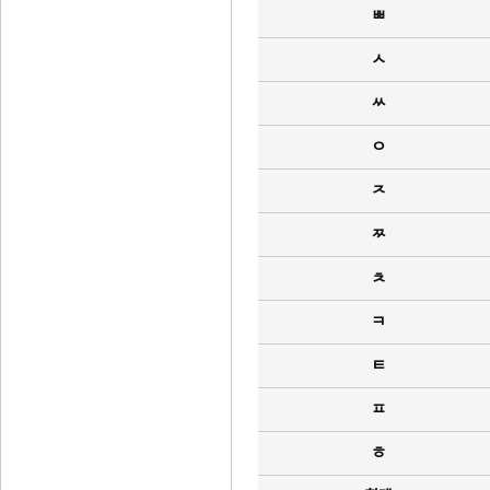
ㅃ
ㅅ
ㅆ
ㅇ
ㅈ
ㅉ
ㅊ
ㅋ
ㅌ
ㅍ
ㅎ