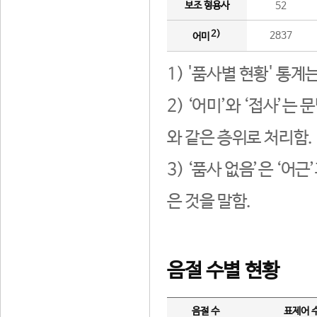
보조 형용사
52
2)
2837
어미
1) '품사별 현황' 통계
2) ‘어미’와 ‘접사’
와 같은 층위로 처리함.
3) ‘품사 없음’은 ‘어
은 것을 말함.
음절 수별 현황
음절 수
표제어 