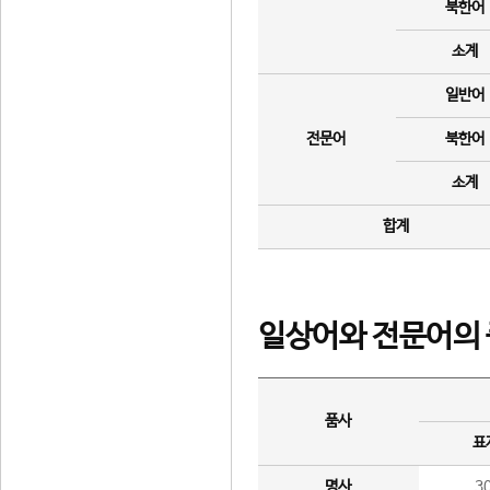
북한어
소계
일반어
전문어
북한어
소계
합계
일상어와 전문어의 
품사
표
명사
3