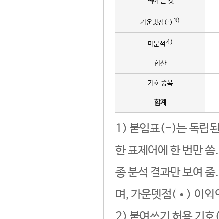
띄어 쓴 것
3)
가운뎃점(·)
4)
미분석
합산
기호 중복
합계
1) 붙임표(-)는 독립
한 표제어에 한 번만 씀
종 분석 결과만 보여 줌
며, 가운뎃점(•) 이외
2) 붙여쓰기 허용 기호