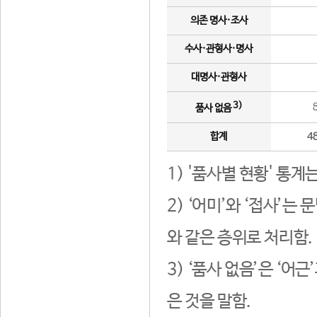
의존 명사·조사
수사·관형사·명사
대명사·관형사
3)
품사 없음
합계
4
1) '품사별 현황' 통계
2) ‘어미’와 ‘접사’
와 같은 층위로 처리함.
3) ‘품사 없음’은 ‘어
은 것을 말함.