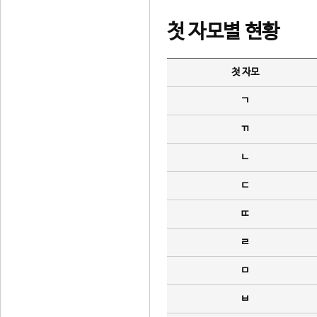
첫 자모별 현황
첫 자모
ㄱ
ㄲ
ㄴ
ㄷ
ㄸ
ㄹ
ㅁ
ㅂ