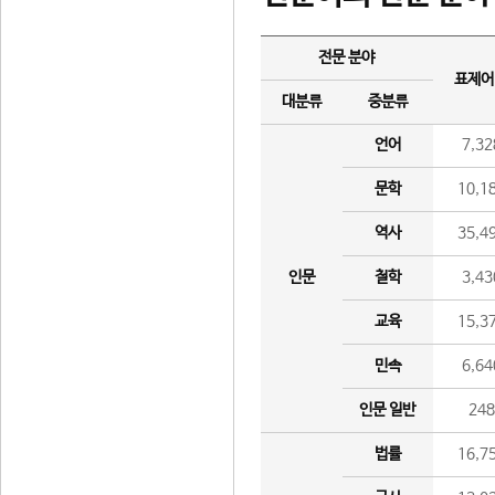
전문 분야
표제어
대분류
중분류
언어
7,32
문학
10,1
역사
35,4
인문
철학
3,43
교육
15,3
민속
6,64
인문 일반
24
법률
16,7