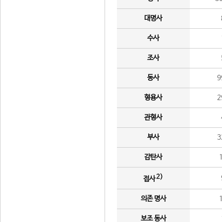
대명사
수사
조사
동사
9
형용사
2
관형사
부사
3
감탄사
2)
접사
의존 명사
보조 동사