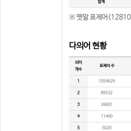
합계
※ 옛말 표제어(1281
다의어 현황
의미
표제어 수
개수
1
1054629
2
89532
3
26601
4
11460
5
5020