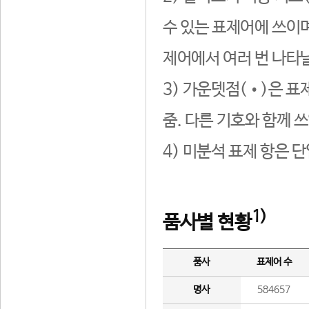
수 있는 표제어에 쓰이며
제어에서 여러 번 나타날
3) 가운뎃점(•)은 표
줌. 다른 기호와 함께 쓰
4) 미분석 표제 항은 
1)
품사별 현황
품사
표제어 수
명사
584657