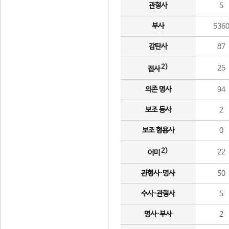
관형사
5
부사
536
감탄사
87
2)
25
접사
의존 명사
94
보조 동사
2
보조 형용사
0
2)
22
어미
관형사·명사
50
수사·관형사
5
명사·부사
2