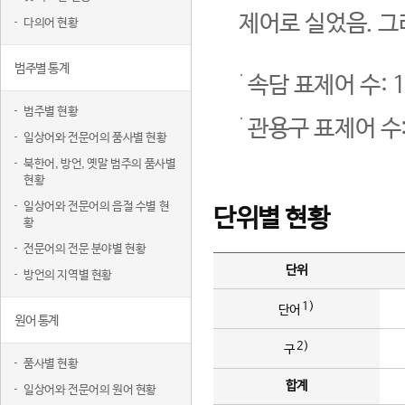
제어로 실었음. 그
다의어 현황
범주별 통계
속담 표제어 수: 1
범주별 현황
관용구 표제어 수:
일상어와 전문어의 품사별 현황
북한어, 방언, 옛말 범주의 품사별
현황
일상어와 전문어의 음절 수별 현
단위별 현황
황
전문어의 전문 분야별 현황
단위
방언의 지역별 현황
1)
단어
원어 통계
2)
구
품사별 현황
합계
일상어와 전문어의 원어 현황