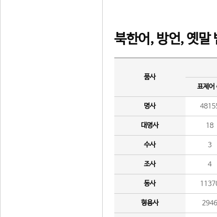
북한어, 방언, 옛말
품사
표제어
명사
4815
대명사
18
수사
3
조사
4
동사
1137
형용사
294