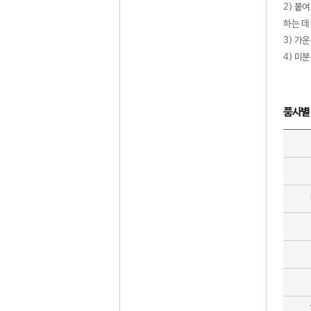
2) 붙
하는 데
3) 가
4) 미
품사별