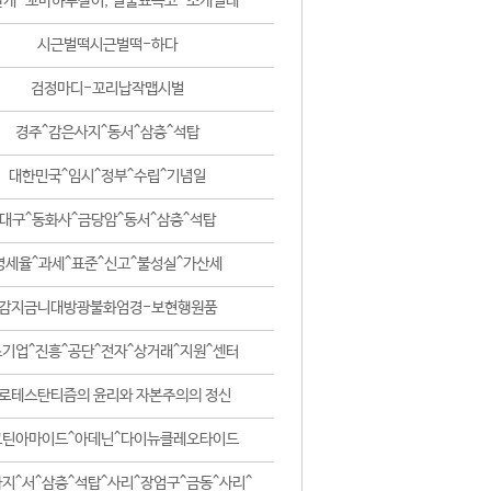
날개-꼬마하루살이, 털줄뾰족코-조개벌레
시근벌떡시근벌떡-하다
검정마디-꼬리납작맵시벌
경주^감은사지^동서^삼층^석탑
대한민국^임시^정부^수립^기념일
대구^동화사^금당암^동서^삼층^석탑
영세율^과세^표준^신고^불성실^가산세
감지금니대방광불화엄경-보현행원품
기업^진흥^공단^전자^상거래^지원^센터
로테스탄티즘의 윤리와 자본주의의 정신
코틴아마이드^아데닌^다이뉴클레오타이드
지^서^삼층^석탑^사리^장엄구^금동^사리^