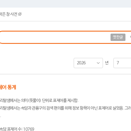
작은 창 사전
옛한글
2026
7
년
제어 통계
리말샘에서는 의미(뜻풀이) 단위로 표제어를 제시함.
리말샘에서는 속담과 관용구의 검색 편의를 위해 정보 항목이 아닌 표제어로 실었음. 그러
.
속담 표제어 수: 10769