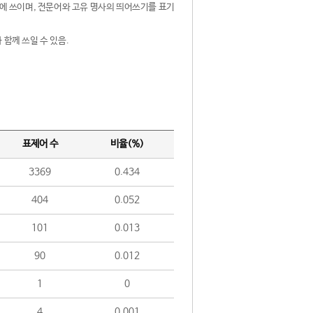
제어에 쓰이며, 전문어와 고유 명사의 띄어쓰기를 표기
 함께 쓰일 수 있음.
표제어 수
비율(%)
3369
0.434
404
0.052
101
0.013
90
0.012
1
0
4
0.001