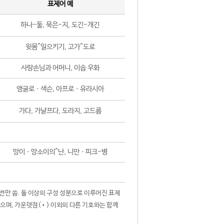
표제어 예
하나-둘, 묵은-지, 도긴-개긴
윗몸^일으키기, 고가^도로
사랑손님과 어머니, 이솝 우화
앵글로ㆍ색슨, 아프로ㆍ유라시아
가다, 가냘프다, 도라지, 고드름
망이ㆍ망소이의^난, 니만ㆍ피크-병
 번만 씀. 둘 이상의 구성 성분으로 이루어진 표제
않으며, 가운뎃점(•) 이외의 다른 기호와는 함께