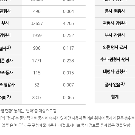
관형사
496
0.064
동사·형용사
부사
32657
4.205
관형사·감탄사
감탄사
1959
0.252
부사·감탄사
의존 명사·조사
2)
906
0.117
접사
수사·관형사·명사
의존 명사
1771
0.228
대명사·관형사
보조 동사
115
0.015
3)
조 형용사
52
0.007
품사 없음
합계
2)
2837
0.365
어미
품사별 현황' 통계는 '단어'를 대상으로 함.
어미’와 ‘접사’는 문법적으로 품사에 속하지 않지만 사용자 편의를 위하여 품사와 같은 층위로
품사 없음’은 ‘어근’과 구 구성이 줄어든 한 어절 표제어로 품사 정보를 주지 않은 것을 말함.