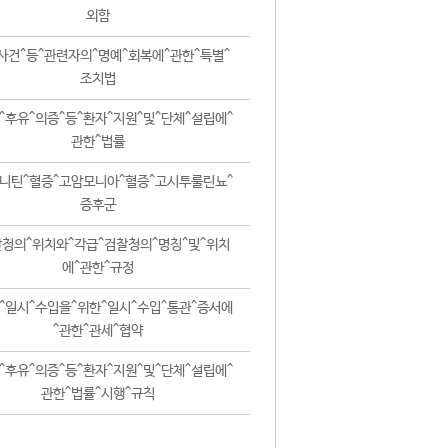
외함
사건^등^관련자의^명예^회복에^관한^특별^
조치법
^후유^의증^등^환자^지원^및^단체^설립에^
관한^법률
니틴^혈증^고암모니아^혈증^고시투룰린뇨^
증후군
청의^위치와^각급^검찰청의^명칭^및^위치
에^관한^규정
^일시^수입을^위한^일시^수입^통관^증서에
^관한^관세^협약
^후유^의증^등^환자^지원^및^단체^설립에^
관한^법률^시행^규칙