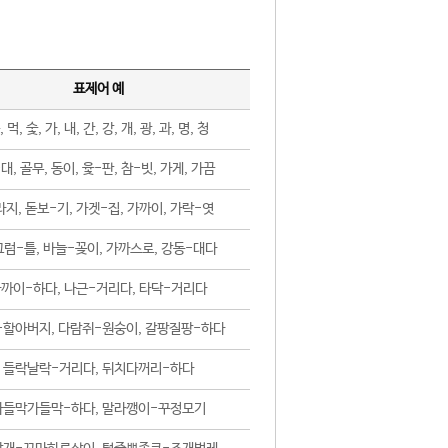
표제어 예
, 먹, 숯, 가, 내, 간, 강, 개, 광, 과, 명, 청
대, 골무, 동이, 윷-판, 참-빗, 가게, 가끔
지, 돋보-기, 가겟-집, 가까이, 가락-엿
럼-틀, 바늘-꽂이, 가까스로, 강동-대다
까이-하다, 나근-거리다, 타닥-거리다
-할아버지, 다람쥐-원숭이, 갈팡질팡-하다
들락날락-거리다, 뒤치다꺼리-하다
가들막가들막-하다, 말라깽이-꾸정모기