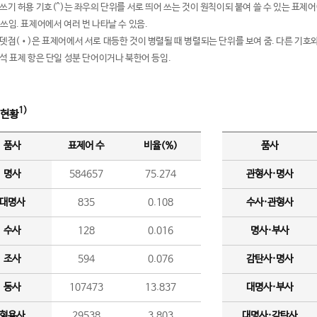
여쓰기 허용 기호(^)는 좌우의 단위를 서로 띄어 쓰는 것이 원칙이되 붙여 쓸 수 있는 표
 쓰임. 표제어에서 여러 번 나타날 수 있음.
운뎃점(•)은 표제어에서 서로 대등한 것이 병렬될 때 병렬되는 단위를 보여 줌. 다른 기호와
분석 표제 항은 단일 성분 단어이거나 북한어 등임.
1)
 현황
품사
표제어 수
비율(%)
품사
명사
584657
75.274
관형사·명사
대명사
835
0.108
수사·관형사
수사
128
0.016
명사·부사
조사
594
0.076
감탄사·명사
동사
107473
13.837
대명사·부사
형용사
29538
3.803
대명사·감탄사