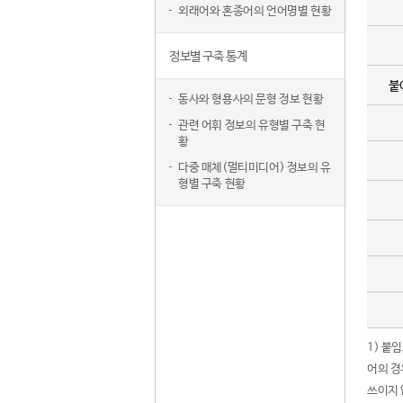
외래어와 혼종어의 언어명별 현황
정보별 구축 통계
붙
동사와 형용사의 문형 정보 현황
관련 어휘 정보의 유형별 구축 현
황
다중 매체(멀티미디어) 정보의 유
형별 구축 현황
1) 붙
어의 경
쓰이지 