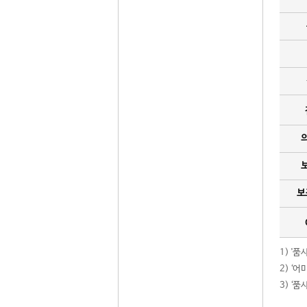
보
1) '
2) ‘
3) ‘