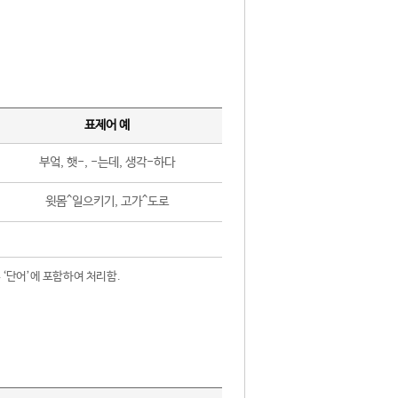
표제어 예
부엌, 햇-, -는데, 생각-하다
윗몸^일으키기, 고가^도로
 ‘단어’에 포함하여 처리함.