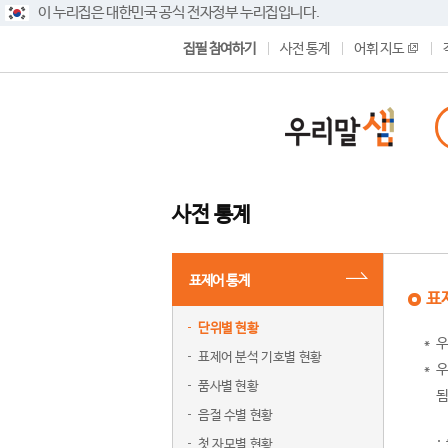
이 누리집은 대한민국 공식 전자정부 누리집입니다.
집필 참여하기
사전 통계
어휘 지도
사전 통계
표제어 통계
표
단위별 현황
우
표제어 분석 기호별 현황
우
품사별 현황
됨
음절 수별 현황
첫 자모별 현황