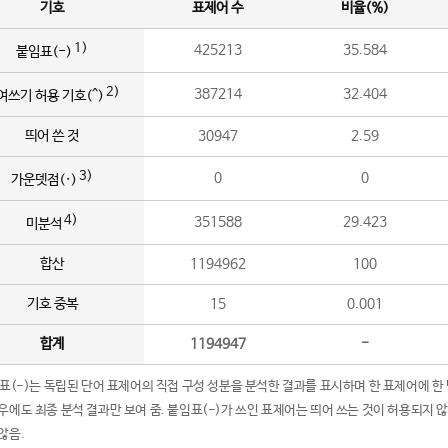
기호
표제어 수
비율(%)
1)
425213
35.584
붙임표(-)
2)
387214
32.404
여쓰기 허용 기호(^)
띄어 쓴 것
30947
2.59
3)
0
0
가운뎃점(·)
4)
351588
29.423
미분석
합산
1194962
100
기호 중복
15
0.001
합계
1194947
-
임표(-)는 독립된 단어 표제어의 직접 구성 성분을 분석한 결과를 표시하며 한 표제어에 한
우에도 최종 분석 결과만 보여 줌. 붙임표(-)가 쓰인 표제어는 띄어 쓰는 것이 허용되지 
않음.