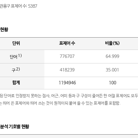
관용구 표제어 수: 5387
 현황
단위
표제어 수
비율(%)
1)
776707
64.999
단어
2)
418239
35.001
구
합계
1194946
100
립된 단어로 인정받지 못하는 접사, 어근, 어미 등과 구 구성이 줄어든 한 어절 표제어도 모두
구’는 띄어 쓴 표제어와 띄어 쓰는 것이 원칙이되 붙여 쓸 수 있는 표제어를 포함함.
 분석 기호별 현황