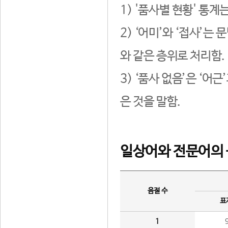
1) '품사별 현황' 통계
2) ‘어미’와 ‘접사’
와 같은 층위로 처리함.
3) ‘품사 없음’은 ‘어
은 것을 말함.
일상어와 전문어의 
음절 수
표
1