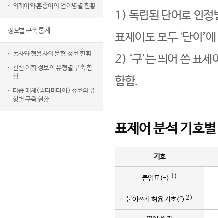
외래어와 혼종어의 언어명별 현황
1) 독립된 단어로 인정
정보별 구축 통계
표제어도 모두 ‘단어’에
동사와 형용사의 문형 정보 현황
2) ‘구’는 띄어 쓴 표
관련 어휘 정보의 유형별 구축 현
황
함함.
다중 매체(멀티미디어) 정보의 유
형별 구축 현황
표제어 분석 기호별
기호
1)
붙임표(-)
2)
붙여쓰기 허용 기호(^)