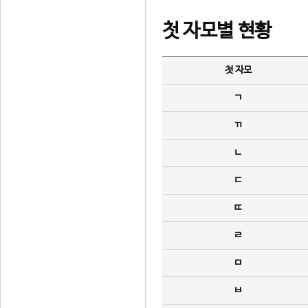
첫 자모별 현황
첫 자모
ㄱ
ㄲ
ㄴ
ㄷ
ㄸ
ㄹ
ㅁ
ㅂ