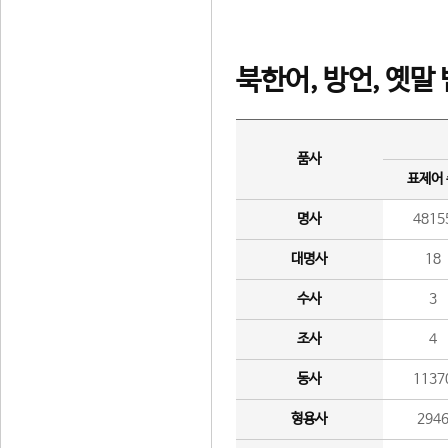
북한어, 방언, 옛말
품사
표제어
명사
4815
대명사
18
수사
3
조사
4
동사
1137
형용사
294