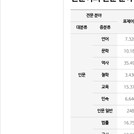
전문 분야
표제어
대분류
중분류
언어
7,32
문학
10,1
역사
35,4
인문
철학
3,43
교육
15,3
민속
6,64
인문 일반
24
법률
16,7