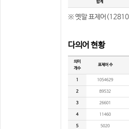
합계
※ 옛말 표제어(1281
다의어 현황
의미
표제어 수
개수
1
1054629
2
89532
3
26601
4
11460
5
5020