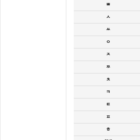
ㅃ
ㅅ
ㅆ
ㅇ
ㅈ
ㅉ
ㅊ
ㅋ
ㅌ
ㅍ
ㅎ