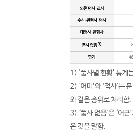
의존 명사·조사
수사·관형사·명사
대명사·관형사
3)
품사 없음
합계
4
1) '품사별 현황' 통계
2) ‘어미’와 ‘접사’
와 같은 층위로 처리함.
3) ‘품사 없음’은 ‘어
은 것을 말함.