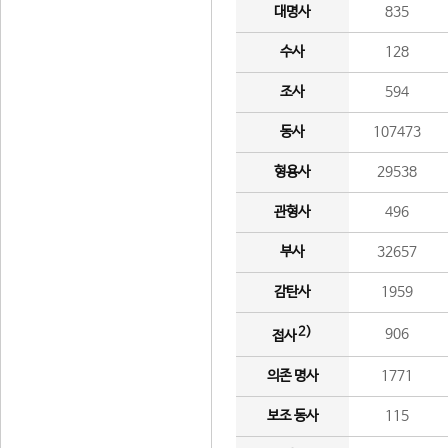
대명사
835
수사
128
조사
594
동사
107473
형용사
29538
관형사
496
부사
32657
감탄사
1959
2)
906
접사
의존 명사
1771
보조 동사
115