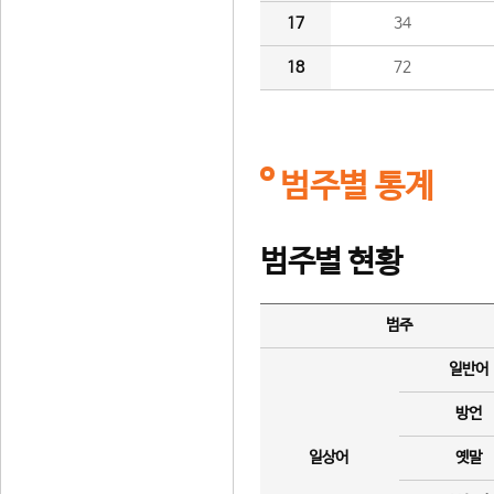
17
34
18
72
범주별 통계
범주별 현황
범주
일반어
방언
일상어
옛말