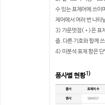
수 있는 표제어에 쓰이며
제어에서 여러 번 나타날
3) 가운뎃점(•)은 표
줌. 다른 기호와 함께 쓰
4) 미분석 표제 항은 
1)
품사별 현황
품사
표제어 수
명사
584657