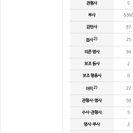
관형사
5
부사
536
감탄사
87
2)
25
접사
의존 명사
94
보조 동사
2
보조 형용사
0
2)
22
어미
관형사·명사
50
수사·관형사
5
명사·부사
2