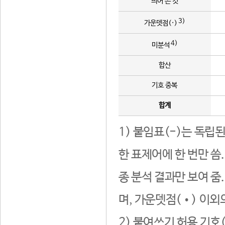
띄어 쓴 것
3)
가운뎃점(·)
4)
미분석
합산
기호 중복
합계
1) 붙임표(-)는 독립
한 표제어에 한 번만 씀
종 분석 결과만 보여 줌
며, 가운뎃점(•) 이외
2) 붙여쓰기 허용 기호