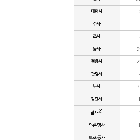
대명사
수사
조사
동사
9
형용사
2
관형사
부사
3
감탄사
2)
접사
의존 명사
보조 동사