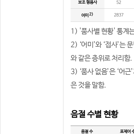
보조 형용사
52
2)
2837
어미
1) '품사별 현황' 통계
2) ‘어미’와 ‘접사’
와 같은 층위로 처리함.
3) ‘품사 없음’은 ‘어
은 것을 말함.
음절 수별 현황
음절 수
표제어 