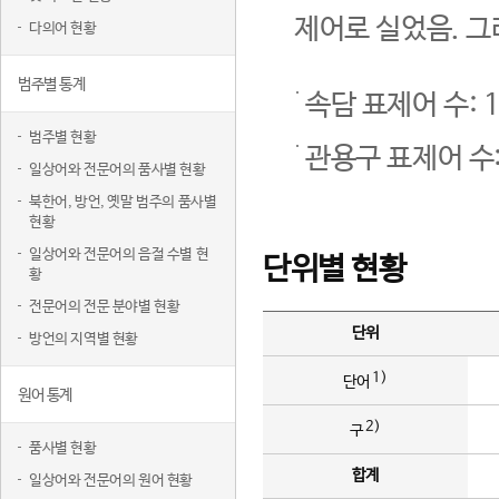
제어로 실었음. 그
다의어 현황
범주별 통계
속담 표제어 수: 1
범주별 현황
관용구 표제어 수:
일상어와 전문어의 품사별 현황
북한어, 방언, 옛말 범주의 품사별
현황
일상어와 전문어의 음절 수별 현
단위별 현황
황
전문어의 전문 분야별 현황
단위
방언의 지역별 현황
1)
단어
원어 통계
2)
구
품사별 현황
합계
일상어와 전문어의 원어 현황