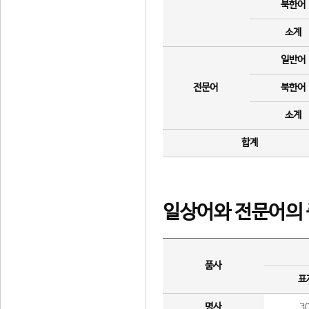
북한어
소계
일반어
전문어
북한어
소계
합계
일상어와 전문어의 
품사
표
명사
3