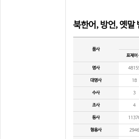
북한어, 방언, 옛말
품사
표제어
명사
4815
대명사
18
수사
3
조사
4
동사
1137
형용사
294