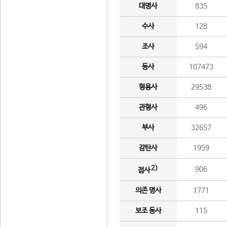
대명사
835
수사
128
조사
594
동사
107473
형용사
29538
관형사
496
부사
32657
감탄사
1959
2)
906
접사
의존 명사
1771
보조 동사
115