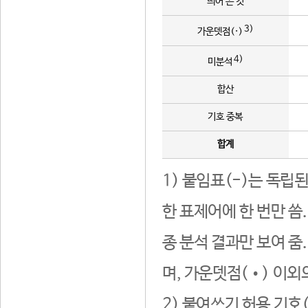
띄어 쓴 것
3)
가운뎃점(·)
4)
미분석
합산
기호 중복
합계
1) 붙임표(-)는 독립
한 표제어에 한 번만 씀
종 분석 결과만 보여 줌
며, 가운뎃점(•) 이외
2) 붙여쓰기 허용 기호