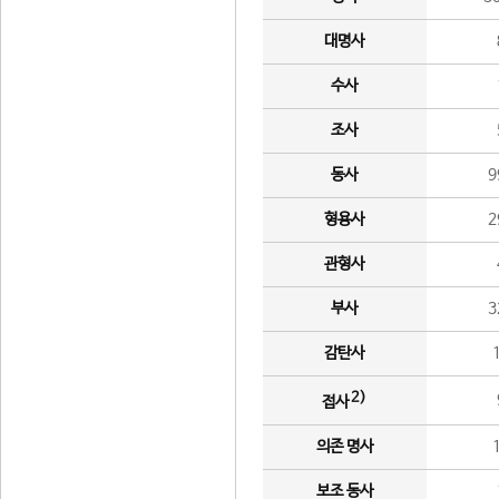
대명사
수사
조사
동사
9
형용사
2
관형사
부사
3
감탄사
2)
접사
의존 명사
보조 동사