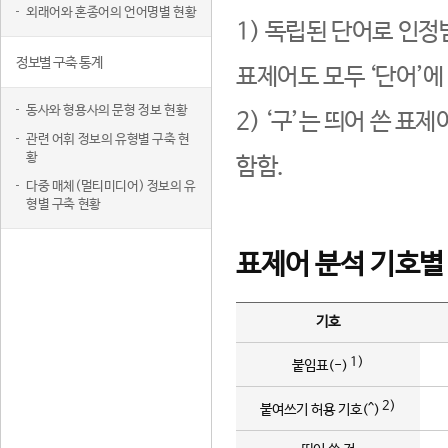
외래어와 혼종어의 언어명별 현황
1) 독립된 단어로 인정
정보별 구축 통계
표제어도 모두 ‘단어’에
동사와 형용사의 문형 정보 현황
2) ‘구’는 띄어 쓴 표
관련 어휘 정보의 유형별 구축 현
황
함함.
다중 매체(멀티미디어) 정보의 유
형별 구축 현황
표제어 분석 기호별
기호
1)
붙임표(-)
2)
붙여쓰기 허용 기호(^)