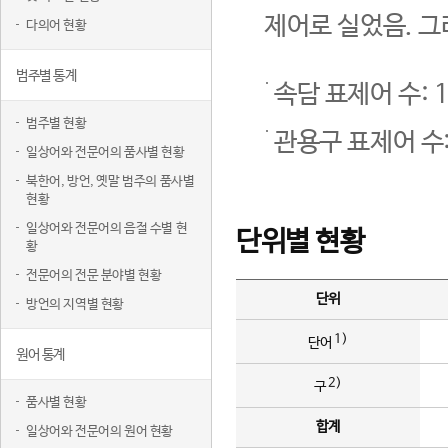
제어로 실었음. 그
다의어 현황
범주별 통계
속담 표제어 수: 1
범주별 현황
관용구 표제어 수:
일상어와 전문어의 품사별 현황
북한어, 방언, 옛말 범주의 품사별
현황
일상어와 전문어의 음절 수별 현
단위별 현황
황
전문어의 전문 분야별 현황
단위
방언의 지역별 현황
1)
단어
원어 통계
2)
구
품사별 현황
합계
일상어와 전문어의 원어 현황