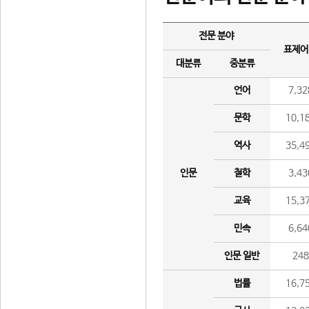
전문 분야
표제어
대분류
중분류
언어
7,32
문학
10,1
역사
35,4
인문
철학
3,43
교육
15,3
민속
6,64
인문 일반
24
법률
16,7