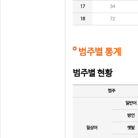
17
34
18
72
범주별 통계
범주별 현황
범주
일반어
방언
일상어
옛말