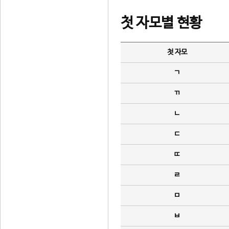
첫 자모별 현황
첫 자모
ㄱ
ㄲ
ㄴ
ㄷ
ㄸ
ㄹ
ㅁ
ㅂ