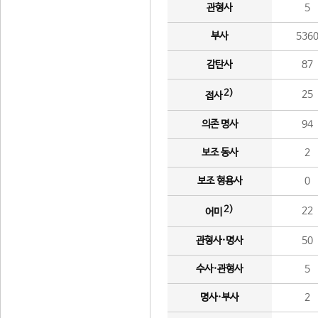
관형사
5
부사
536
감탄사
87
2)
25
접사
의존 명사
94
보조 동사
2
보조 형용사
0
2)
22
어미
관형사·명사
50
수사·관형사
5
명사·부사
2