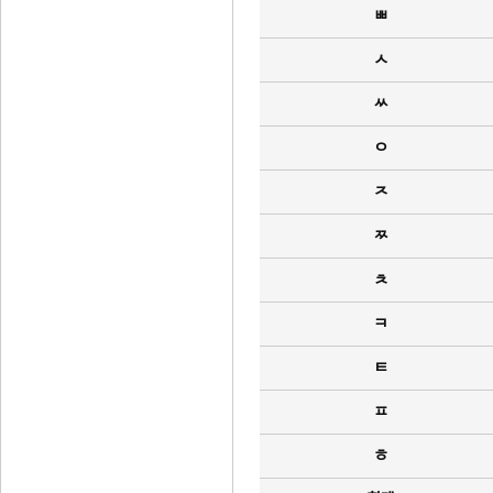
ㅃ
ㅅ
ㅆ
ㅇ
ㅈ
ㅉ
ㅊ
ㅋ
ㅌ
ㅍ
ㅎ