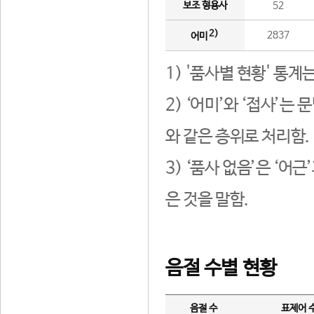
보조 형용사
52
2)
2837
어미
1) '품사별 현황' 통계
2) ‘어미’와 ‘접사’
와 같은 층위로 처리함.
3) ‘품사 없음’은 ‘어
은 것을 말함.
음절 수별 현황
음절 수
표제어 