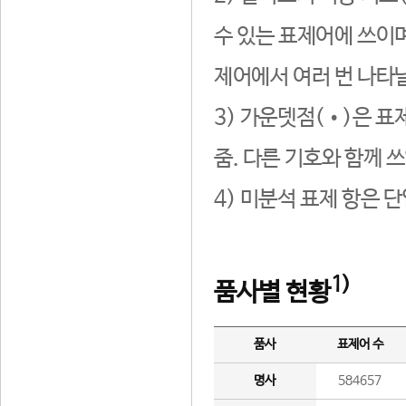
수 있는 표제어에 쓰이며
제어에서 여러 번 나타날
3) 가운뎃점(•)은 표
줌. 다른 기호와 함께 쓰
4) 미분석 표제 항은 
1)
품사별 현황
품사
표제어 수
명사
584657