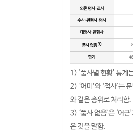
의존 명사·조사
수사·관형사·명사
대명사·관형사
3)
품사 없음
합계
4
1) '품사별 현황' 통계
2) ‘어미’와 ‘접사’
와 같은 층위로 처리함.
3) ‘품사 없음’은 ‘어
은 것을 말함.