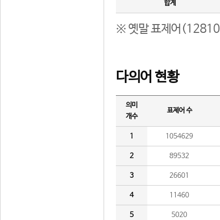
합계
※ 옛말 표제어(1281
다의어 현황
의미
표제어 수
개수
1
1054629
2
89532
3
26601
4
11460
5
5020