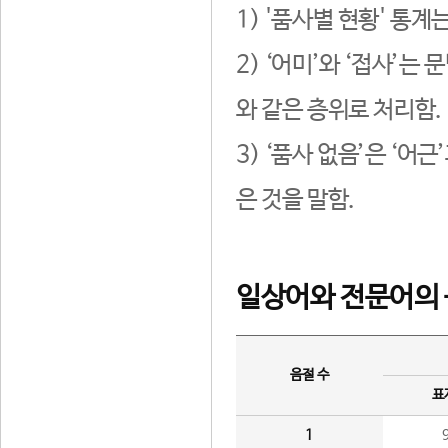
1) '품사별 현황' 통계
2) ‘어미’와 ‘접사’
와 같은 층위로 처리함.
3) ‘품사 없음’은 ‘어
은 것을 말함.
일상어와 전문어의 
음절 수
표
1