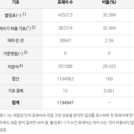
기호
표제어 수
비율(%)
1)
425213
35.584
붙임표(-)
2)
387214
32.404
여쓰기 허용 기호(^)
띄어 쓴 것
30947
2.59
3)
0
0
가운뎃점(·)
4)
351588
29.423
미분석
합산
1194962
100
기호 중복
15
0.001
합계
1194947
-
임표(-)는 독립된 단어 표제어의 직접 구성 성분을 분석한 결과를 표시하며 한 표제어에 한
우에도 최종 분석 결과만 보여 줌. 붙임표(-)가 쓰인 표제어는 띄어 쓰는 것이 허용되지 
않음.