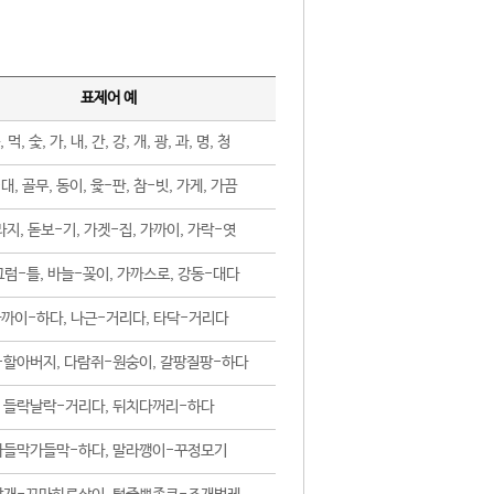
표제어 예
, 먹, 숯, 가, 내, 간, 강, 개, 광, 과, 명, 청
대, 골무, 동이, 윷-판, 참-빗, 가게, 가끔
지, 돋보-기, 가겟-집, 가까이, 가락-엿
럼-틀, 바늘-꽂이, 가까스로, 강동-대다
까이-하다, 나근-거리다, 타닥-거리다
-할아버지, 다람쥐-원숭이, 갈팡질팡-하다
들락날락-거리다, 뒤치다꺼리-하다
가들막가들막-하다, 말라깽이-꾸정모기