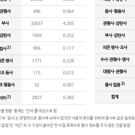
관형사
496
0.064
동사·형용사
부사
32657
4.205
관형사·감탄사
감탄사
1959
0.252
부사·감탄사
의존 명사·조사
2)
906
0.117
접사
수사·관형사·명사
의존 명사
1771
0.228
대명사·관형사
보조 동사
115
0.015
3)
조 형용사
52
0.007
품사 없음
합계
2)
2837
0.365
어미
품사별 현황' 통계는 '단어'를 대상으로 함.
어미’와 ‘접사’는 문법적으로 품사에 속하지 않지만 사용자 편의를 위하여 품사와 같은 층위로
품사 없음’은 ‘어근’과 구 구성이 줄어든 한 어절 표제어로 품사 정보를 주지 않은 것을 말함.