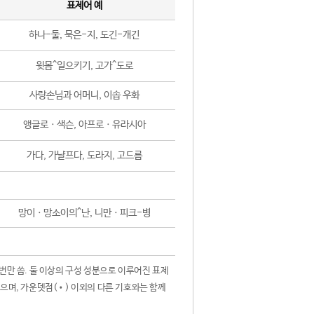
표제어 예
하나-둘, 묵은-지, 도긴-개긴
윗몸^일으키기, 고가^도로
사랑손님과 어머니, 이솝 우화
앵글로ㆍ색슨, 아프로ㆍ유라시아
가다, 가냘프다, 도라지, 고드름
망이ㆍ망소이의^난, 니만ㆍ피크-병
 번만 씀. 둘 이상의 구성 성분으로 이루어진 표제
않으며, 가운뎃점(•) 이외의 다른 기호와는 함께