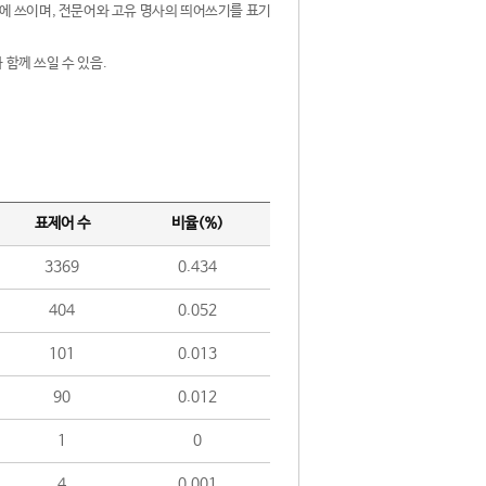
제어에 쓰이며, 전문어와 고유 명사의 띄어쓰기를 표기
 함께 쓰일 수 있음.
표제어 수
비율(%)
3369
0.434
404
0.052
101
0.013
90
0.012
1
0
4
0.001