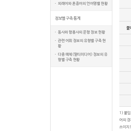
외래어와 혼종어의 언어명별 현황
정보별 구축 통계
붙
동사와 형용사의 문형 정보 현황
관련 어휘 정보의 유형별 구축 현
황
다중 매체(멀티미디어) 정보의 유
형별 구축 현황
1) 붙
어의 경
쓰이지 