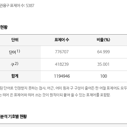
관용구 표제어 수: 5387
 현황
단위
표제어 수
비율(%)
1)
776707
64.999
단어
2)
418239
35.001
구
합계
1194946
100
립된 단어로 인정받지 못하는 접사, 어근, 어미 등과 구 구성이 줄어든 한 어절 표제어도 모두
구’는 띄어 쓴 표제어와 띄어 쓰는 것이 원칙이되 붙여 쓸 수 있는 표제어를 포함함.
 분석 기호별 현황