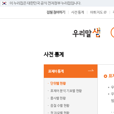
이 누리집은 대한민국 공식 전자정부 누리집입니다.
집필 참여하기
사전 통계
어휘 지도
사전 통계
표제어 통계
표
단위별 현황
우
표제어 분석 기호별 현황
우
품사별 현황
됨
음절 수별 현황
첫 자모별 현황