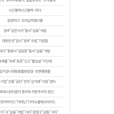
날개-꼬마하루살이, 털줄뾰족코-조개벌레
시근벌떡시근벌떡-하다
검정마디-꼬리납작맵시벌
경주^감은사지^동서^삼층^석탑
대한민국^임시^정부^수립^기념일
대구^동화사^금당암^동서^삼층^석탑
영세율^과세^표준^신고^불성실^가산세
감지금니대방광불화엄경-보현행원품
기업^진흥^공단^전자^상거래^지원^센터
로테스탄티즘의 윤리와 자본주의의 정신
코틴아마이드^아데닌^다이뉴클레오타이드
지^서^삼층^석탑^사리^장엄구^금동^사리^