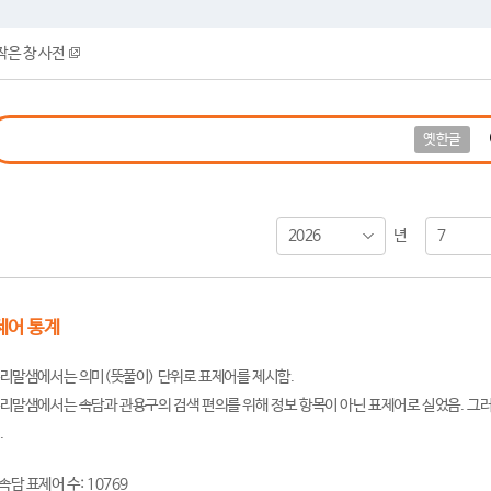
작은 창 사전
옛한글
2026
7
년
제어 통계
리말샘에서는 의미(뜻풀이) 단위로 표제어를 제시함.
리말샘에서는 속담과 관용구의 검색 편의를 위해 정보 항목이 아닌 표제어로 실었음. 그러
.
속담 표제어 수: 10769