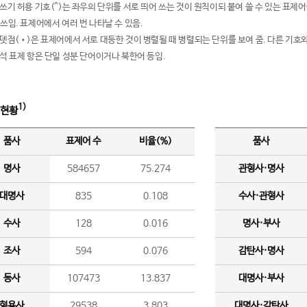
여쓰기 허용 기호(^)는 좌우의 단위를 서로 띄어 쓰는 것이 원칙이되 붙여 쓸 수 있는 표
 쓰임. 표제어에서 여러 번 나타날 수 있음.
운뎃점(•)은 표제어에서 서로 대등한 것이 병렬될 때 병렬되는 단위를 보여 줌. 다른 기호와
분석 표제 항은 단일 성분 단어이거나 북한어 등임.
1)
 현황
품사
표제어 수
비율(%)
품사
명사
584657
75.274
관형사·명사
대명사
835
0.108
수사·관형사
수사
128
0.016
명사·부사
조사
594
0.076
감탄사·명사
동사
107473
13.837
대명사·부사
형용사
29538
3.803
대명사·감탄사