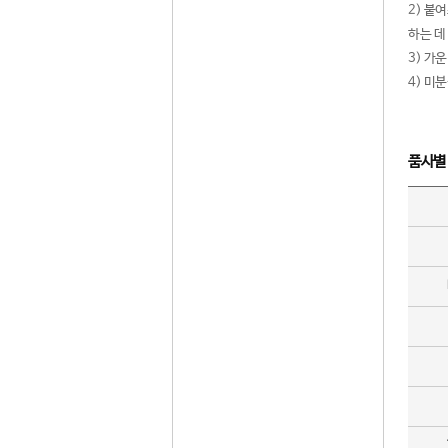
2) 붙
하는 데
3) 가
4) 미
품사별