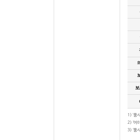
보
1) '
2) ‘
3) ‘