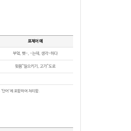
표제어 예
부엌, 햇-, -는데, 생각-하다
윗몸^일으키기, 고가^도로
 ‘단어’에 포함하여 처리함.