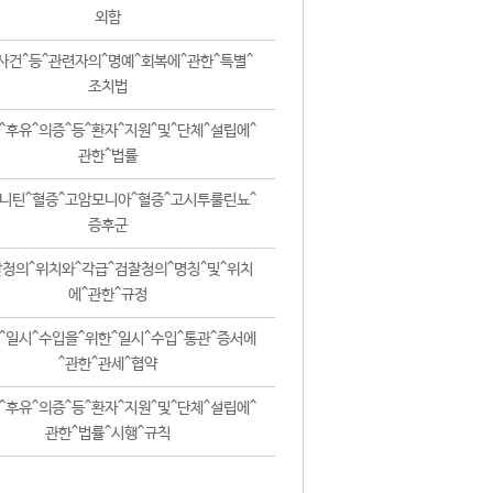
외함
사건^등^관련자의^명예^회복에^관한^특별^
조치법
^후유^의증^등^환자^지원^및^단체^설립에^
관한^법률
니틴^혈증^고암모니아^혈증^고시투룰린뇨^
증후군
청의^위치와^각급^검찰청의^명칭^및^위치
에^관한^규정
^일시^수입을^위한^일시^수입^통관^증서에
^관한^관세^협약
^후유^의증^등^환자^지원^및^단체^설립에^
관한^법률^시행^규칙