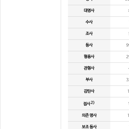
대명사
수사
조사
동사
9
형용사
2
관형사
부사
3
감탄사
2)
접사
의존 명사
보조 동사