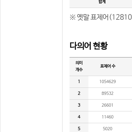
합계
※ 옛말 표제어(1281
다의어 현황
의미
표제어 수
개수
1
1054629
2
89532
3
26601
4
11460
5
5020