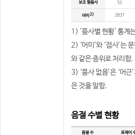
보조 형용사
52
2)
2837
어미
1) '품사별 현황' 통계
2) ‘어미’와 ‘접사’
와 같은 층위로 처리함.
3) ‘품사 없음’은 ‘어
은 것을 말함.
음절 수별 현황
음절 수
표제어 