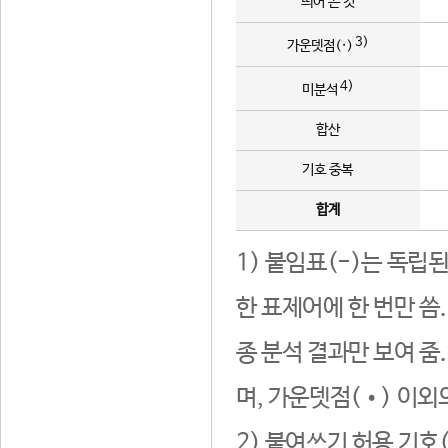
띄어 쓴 것
3)
가운뎃점(·)
4)
미분석
합산
기호 중복
합계
1) 붙임표(-)는 독립
한 표제어에 한 번만 씀
종 분석 결과만 보여 줌
며, 가운뎃점(•) 이외
2) 붙여쓰기 허용 기호