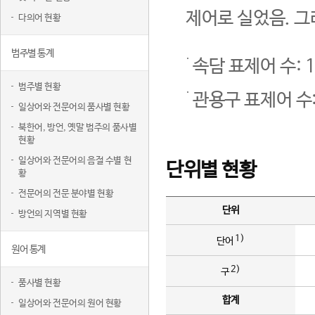
제어로 실었음. 그
다의어 현황
범주별 통계
속담 표제어 수: 1
범주별 현황
관용구 표제어 수:
일상어와 전문어의 품사별 현황
북한어, 방언, 옛말 범주의 품사별
현황
일상어와 전문어의 음절 수별 현
단위별 현황
황
전문어의 전문 분야별 현황
단위
방언의 지역별 현황
1)
단어
원어 통계
2)
구
품사별 현황
합계
일상어와 전문어의 원어 현황