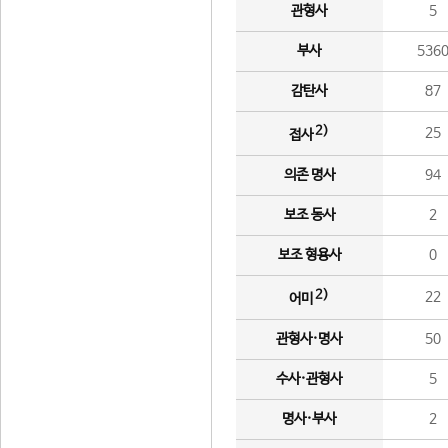
관형사
5
부사
536
감탄사
87
2)
25
접사
의존 명사
94
보조 동사
2
보조 형용사
0
2)
22
어미
관형사·명사
50
수사·관형사
5
명사·부사
2