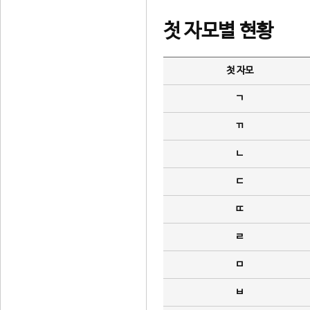
첫 자모별 현황
첫 자모
ㄱ
ㄲ
ㄴ
ㄷ
ㄸ
ㄹ
ㅁ
ㅂ