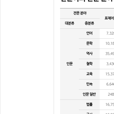
전문 분야
표제어
대분류
중분류
언어
7,32
문학
10,1
역사
35,4
인문
철학
3,43
교육
15,3
민속
6,64
인문 일반
24
법률
16,7