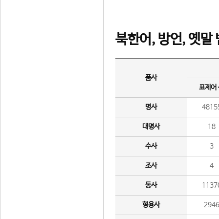
북한어, 방언, 옛말
품사
표제어
명사
4815
대명사
18
수사
3
조사
4
동사
1137
형용사
294