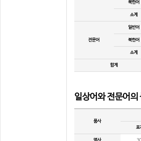
북한어
소계
일반어
전문어
북한어
소계
합계
일상어와 전문어의 
품사
표
명사
3