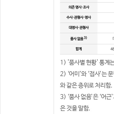
의존 명사·조사
수사·관형사·명사
대명사·관형사
3)
품사 없음
합계
4
1) '품사별 현황' 통계
2) ‘어미’와 ‘접사’
와 같은 층위로 처리함.
3) ‘품사 없음’은 ‘어
은 것을 말함.