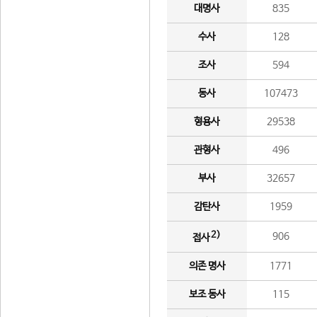
대명사
835
수사
128
조사
594
동사
107473
형용사
29538
관형사
496
부사
32657
감탄사
1959
2)
906
접사
의존 명사
1771
보조 동사
115