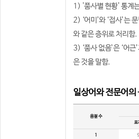
1) '품사별 현황' 통계
2) ‘어미’와 ‘접사’
와 같은 층위로 처리함.
3) ‘품사 없음’은 ‘어
은 것을 말함.
일상어와 전문어의 
음절 수
표
1