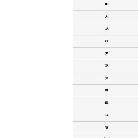
ㅃ
ㅅ
ㅆ
ㅇ
ㅈ
ㅉ
ㅊ
ㅋ
ㅌ
ㅍ
ㅎ