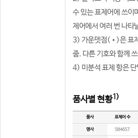
수 있는 표제어에 쓰이며
제어에서 여러 번 나타날
3) 가운뎃점(•)은 표
줌. 다른 기호와 함께 쓰
4) 미분석 표제 항은 
1)
품사별 현황
품사
표제어 수
명사
584657