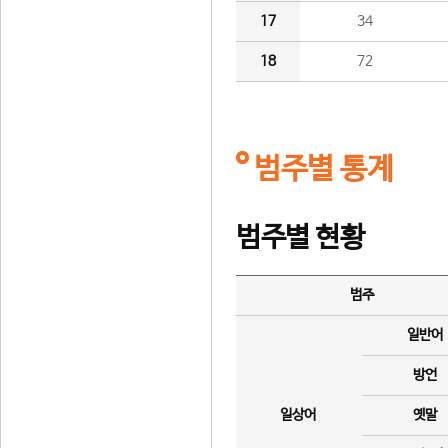
17
34
18
72
범주별 통계
범주별 현황
범주
일반어
방언
일상어
옛말