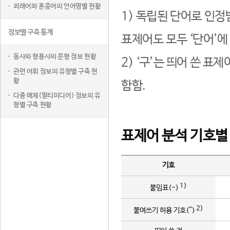
외래어와 혼종어의 언어명별 현황
1) 독립된 단어로 인정
정보별 구축 통계
표제어도 모두 ‘단어’에
동사와 형용사의 문형 정보 현황
2) ‘구’는 띄어 쓴 표
관련 어휘 정보의 유형별 구축 현
황
함함.
다중 매체(멀티미디어) 정보의 유
형별 구축 현황
표제어 분석 기호별
기호
1)
붙임표(-)
2)
붙여쓰기 허용 기호(^)