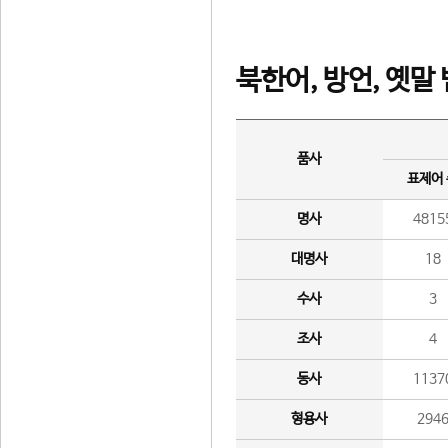
북한어, 방언, 옛말
품사
표제어
명사
4815
대명사
18
수사
3
조사
4
동사
1137
형용사
294