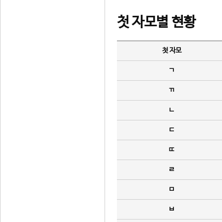
첫 자모별 현황
첫 자모
ㄱ
ㄲ
ㄴ
ㄷ
ㄸ
ㄹ
ㅁ
ㅂ