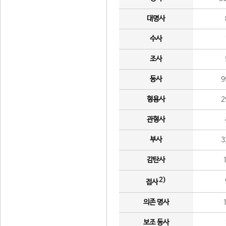
대명사
수사
조사
동사
9
형용사
2
관형사
부사
3
감탄사
2)
접사
의존 명사
보조 동사