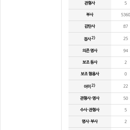
관형사
5
부사
536
감탄사
87
2)
25
접사
의존 명사
94
보조 동사
2
보조 형용사
0
2)
22
어미
관형사·명사
50
수사·관형사
5
명사·부사
2