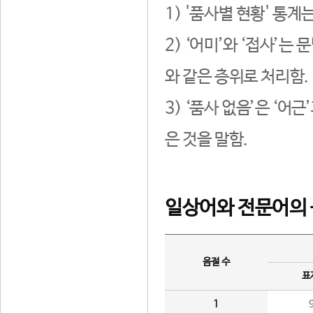
1) '품사별 현황' 통계
2) ‘어미’와 ‘접사’
와 같은 층위로 처리함.
3) ‘품사 없음’은 ‘어
은 것을 말함.
일상어와 전문어의 
음절 수
표
1