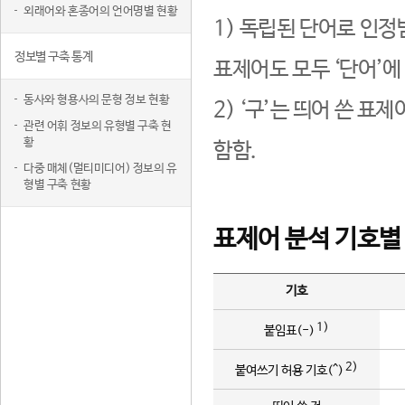
외래어와 혼종어의 언어명별 현황
1) 독립된 단어로 인정
정보별 구축 통계
표제어도 모두 ‘단어’에
동사와 형용사의 문형 정보 현황
2) ‘구’는 띄어 쓴 표
관련 어휘 정보의 유형별 구축 현
황
함함.
다중 매체(멀티미디어) 정보의 유
형별 구축 현황
표제어 분석 기호별
기호
1)
붙임표(-)
2)
붙여쓰기 허용 기호(^)