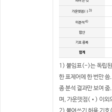
띄어 쓴 것
3)
가운뎃점(·)
4)
미분석
합산
기호 중복
합계
1) 붙임표(-)는 독립
한 표제어에 한 번만 씀
종 분석 결과만 보여 줌
며, 가운뎃점(•) 이외
2) 붙여쓰기 허용 기호