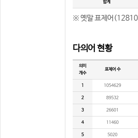
합계
※ 옛말 표제어(1281
다의어 현황
의미
표제어 수
개수
1
1054629
2
89532
3
26601
4
11460
5
5020