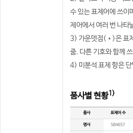
수 있는 표제어에 쓰이며
제어에서 여러 번 나타날
3) 가운뎃점(•)은 표
줌. 다른 기호와 함께 쓰
4) 미분석 표제 항은 
1)
품사별 현황
품사
표제어 수
명사
584657