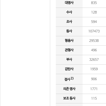
대명사
835
수사
128
조사
594
동사
107473
형용사
29538
관형사
496
부사
32657
감탄사
1959
2)
906
접사
의존 명사
1771
보조 동사
115