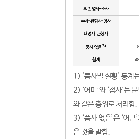
의존 명사·조사
수사·관형사·명사
대명사·관형사
3)
품사 없음
합계
4
1) '품사별 현황' 통계
2) ‘어미’와 ‘접사’
와 같은 층위로 처리함.
3) ‘품사 없음’은 ‘어
은 것을 말함.