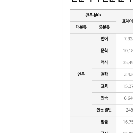
전문 분야
표제어
대분류
중분류
언어
7,32
문학
10,1
역사
35,4
인문
철학
3,43
교육
15,3
민속
6,64
인문 일반
24
법률
16,7