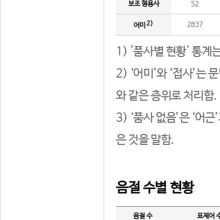
보조 형용사
52
2)
2837
어미
1) '품사별 현황' 통계
2) ‘어미’와 ‘접사’
와 같은 층위로 처리함.
3) ‘품사 없음’은 ‘어
은 것을 말함.
음절 수별 현황
음절 수
표제어 