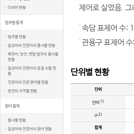
제어로 실었음. 그
다의어 현황
범주별 통계
속담 표제어 수: 1
범주별 현황
관용구 표제어 수:
일상어와 전문어의 품사별 현황
북한어, 방언, 옛말 범주의 품사별
현황
일상어와 전문어의 음절 수별 현
단위별 현황
황
전문어의 전문 분야별 현황
단위
방언의 지역별 현황
1)
단어
원어 통계
2)
구
품사별 현황
합계
일상어와 전문어의 원어 현황