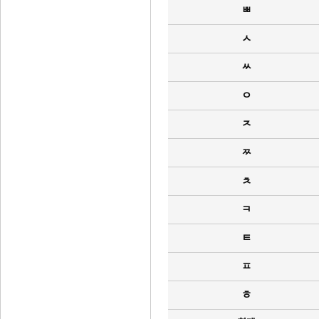
ㅃ
ㅅ
ㅆ
ㅇ
ㅈ
ㅉ
ㅊ
ㅋ
ㅌ
ㅍ
ㅎ