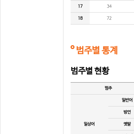
17
34
18
72
범주별 통계
범주별 현황
범주
일반어
방언
일상어
옛말