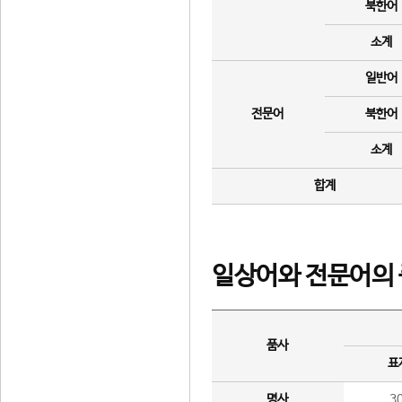
북한어
소계
일반어
전문어
북한어
소계
합계
일상어와 전문어의 
품사
표
명사
3