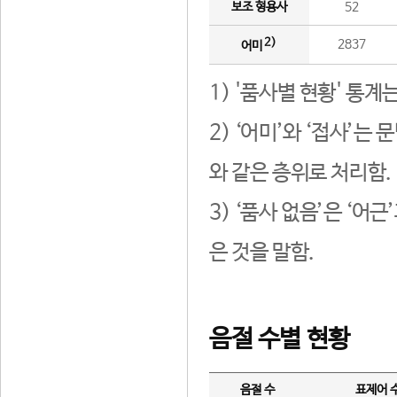
보조 형용사
52
2)
2837
어미
1) '품사별 현황' 통계
2) ‘어미’와 ‘접사’
와 같은 층위로 처리함.
3) ‘품사 없음’은 ‘어
은 것을 말함.
음절 수별 현황
음절 수
표제어 