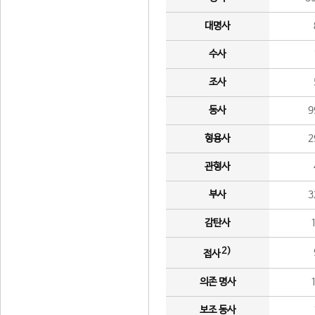
대명사
수사
조사
동사
9
형용사
2
관형사
부사
3
감탄사
2)
접사
의존 명사
보조 동사