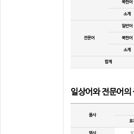
북한어
소계
일반어
전문어
북한어
소계
합계
일상어와 전문어의 
품사
표
명사
3