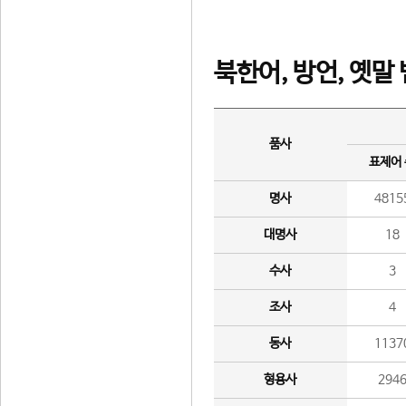
북한어, 방언, 옛말
품사
표제어
명사
4815
대명사
18
수사
3
조사
4
동사
1137
형용사
294