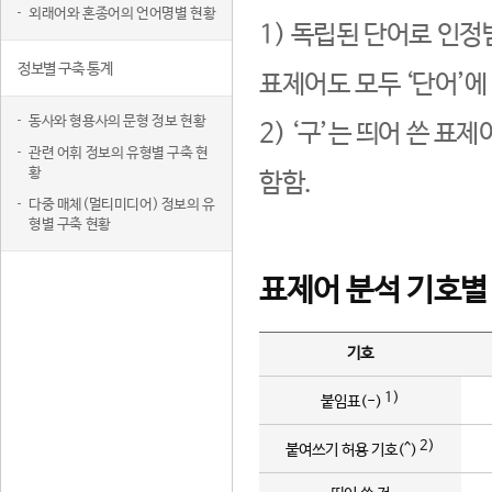
외래어와 혼종어의 언어명별 현황
1) 독립된 단어로 인정
정보별 구축 통계
표제어도 모두 ‘단어’에
동사와 형용사의 문형 정보 현황
2) ‘구’는 띄어 쓴 표
관련 어휘 정보의 유형별 구축 현
황
함함.
다중 매체(멀티미디어) 정보의 유
형별 구축 현황
표제어 분석 기호별
기호
1)
붙임표(-)
2)
붙여쓰기 허용 기호(^)