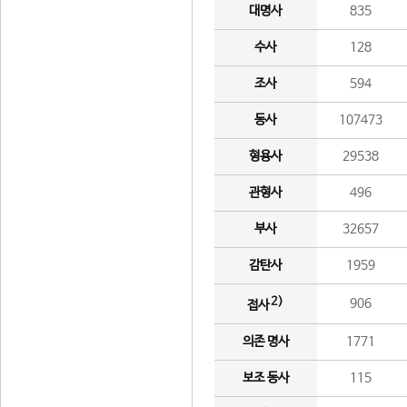
대명사
835
수사
128
조사
594
동사
107473
형용사
29538
관형사
496
부사
32657
감탄사
1959
2)
906
접사
의존 명사
1771
보조 동사
115