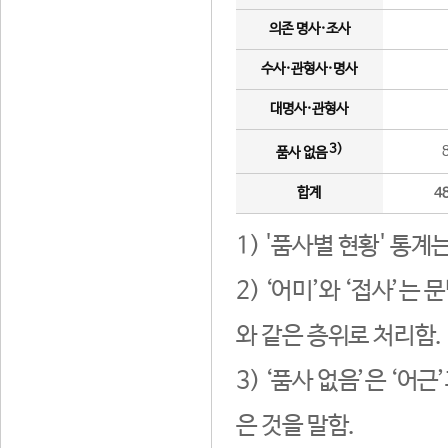
의존 명사·조사
수사·관형사·명사
대명사·관형사
3)
품사 없음
합계
4
1) '품사별 현황' 통계
2) ‘어미’와 ‘접사’
와 같은 층위로 처리함.
3) ‘품사 없음’은 ‘어
은 것을 말함.