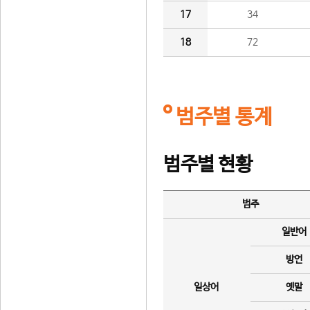
17
34
18
72
범주별 통계
범주별 현황
범주
일반어
방언
일상어
옛말