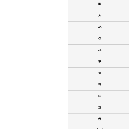
ㅃ
ㅅ
ㅆ
ㅇ
ㅈ
ㅉ
ㅊ
ㅋ
ㅌ
ㅍ
ㅎ