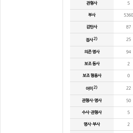
관형사
5
부사
536
감탄사
87
2)
25
접사
의존 명사
94
보조 동사
2
보조 형용사
0
2)
22
어미
관형사·명사
50
수사·관형사
5
명사·부사
2