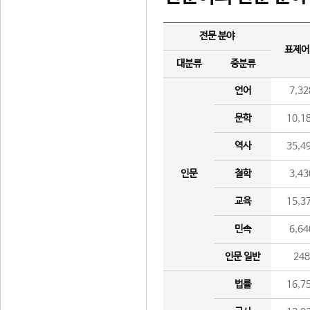
전문 분야
표제어
대분류
중분류
언어
7,32
문학
10,1
역사
35,4
인문
철학
3,43
교육
15,3
민속
6,64
인문 일반
24
법률
16,7