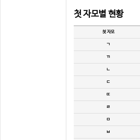
첫 자모별 현황
첫 자모
ㄱ
ㄲ
ㄴ
ㄷ
ㄸ
ㄹ
ㅁ
ㅂ