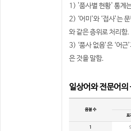
1) '품사별 현황' 통계
2) ‘어미’와 ‘접사’
와 같은 층위로 처리함.
3) ‘품사 없음’은 ‘어
은 것을 말함.
일상어와 전문어의 
음절 수
표
1