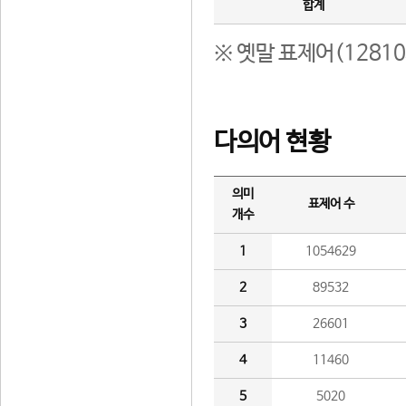
합계
※ 옛말 표제어(1281
다의어 현황
의미
표제어 수
개수
1
1054629
2
89532
3
26601
4
11460
5
5020