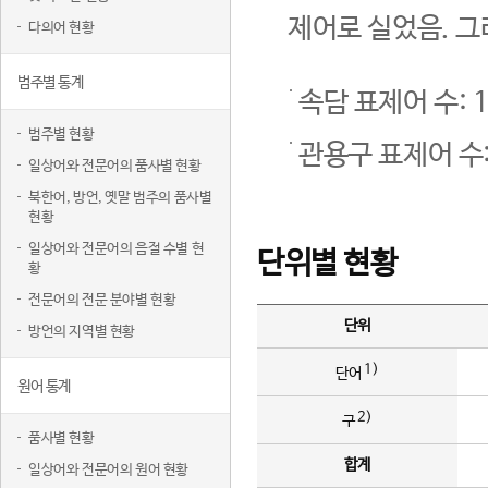
제어로 실었음. 그
다의어 현황
범주별 통계
속담 표제어 수: 1
범주별 현황
관용구 표제어 수:
일상어와 전문어의 품사별 현황
북한어, 방언, 옛말 범주의 품사별
현황
일상어와 전문어의 음절 수별 현
단위별 현황
황
전문어의 전문 분야별 현황
단위
방언의 지역별 현황
1)
단어
원어 통계
2)
구
품사별 현황
합계
일상어와 전문어의 원어 현황