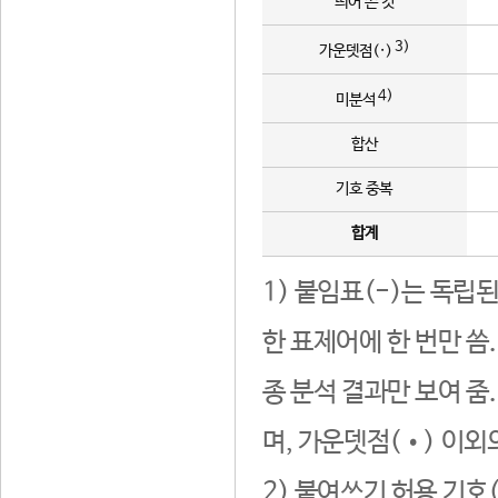
띄어 쓴 것
3)
가운뎃점(·)
4)
미분석
합산
기호 중복
합계
1) 붙임표(-)는 독립
한 표제어에 한 번만 씀
종 분석 결과만 보여 줌
며, 가운뎃점(•) 이외
2) 붙여쓰기 허용 기호