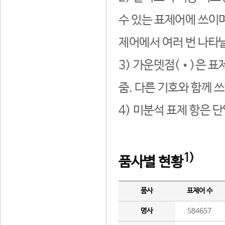
수 있는 표제어에 쓰이며
제어에서 여러 번 나타날
3) 가운뎃점(•)은 표
줌. 다른 기호와 함께 쓰
4) 미분석 표제 항은 
1)
품사별 현황
품사
표제어 수
명사
584657