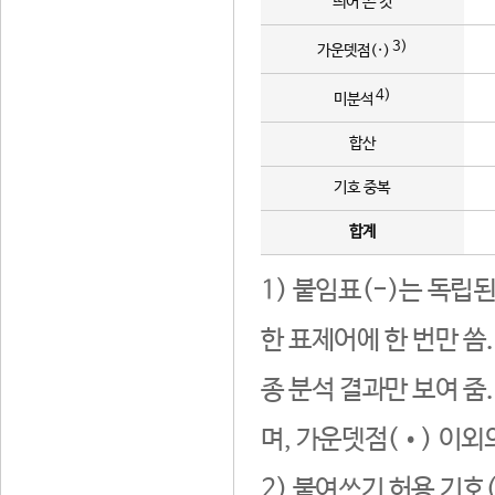
띄어 쓴 것
3)
가운뎃점(·)
4)
미분석
합산
기호 중복
합계
1) 붙임표(-)는 독립
한 표제어에 한 번만 씀
종 분석 결과만 보여 줌
며, 가운뎃점(•) 이외
2) 붙여쓰기 허용 기호