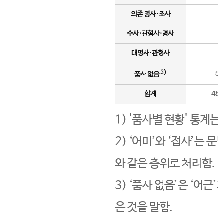
의존 명사·조사
수사·관형사·명사
대명사·관형사
3)
품사 없음
합계
4
1) '품사별 현황' 통계
2) ‘어미’와 ‘접사’
와 같은 층위로 처리함.
3) ‘품사 없음’은 ‘어
은 것을 말함.