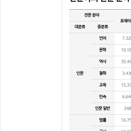
전문 분야
표제어
대분류
중분류
언어
7,32
문학
10,1
역사
35,4
인문
철학
3,43
교육
15,3
민속
6,64
인문 일반
24
법률
16,7