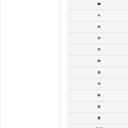
ㅃ
ㅅ
ㅆ
ㅇ
ㅈ
ㅉ
ㅊ
ㅋ
ㅌ
ㅍ
ㅎ