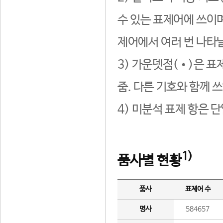
수 있는 표제어에 쓰이며
제어에서 여러 번 나타날
3) 가운뎃점(•)은 표
줌. 다른 기호와 함께 쓰
4) 미분석 표제 항은 
1)
품사별 현황
품사
표제어 수
명사
584657