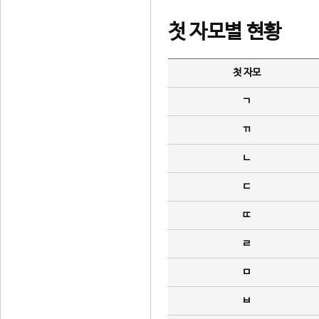
첫 자모별 현황
첫 자모
ㄱ
ㄲ
ㄴ
ㄷ
ㄸ
ㄹ
ㅁ
ㅂ