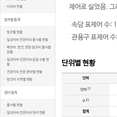
제어로 실었음. 그
다의어 현황
범주별 통계
속담 표제어 수: 1
범주별 현황
관용구 표제어 수:
일상어와 전문어의 품사별 현황
북한어, 방언, 옛말 범주의 품사별
현황
일상어와 전문어의 음절 수별 현
단위별 현황
황
전문어의 전문 분야별 현황
단위
방언의 지역별 현황
1)
단어
원어 통계
2)
구
품사별 현황
합계
일상어와 전문어의 원어 현황