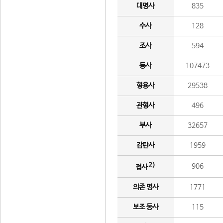
대명사
835
수사
128
조사
594
동사
107473
형용사
29538
관형사
496
부사
32657
감탄사
1959
2)
906
접사
의존 명사
1771
보조 동사
115