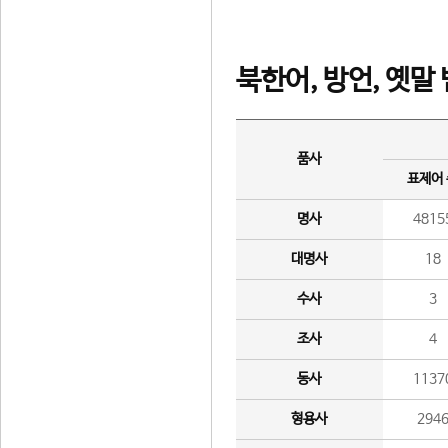
북한어, 방언, 옛말
품사
표제어
명사
4815
대명사
18
수사
3
조사
4
동사
1137
형용사
294