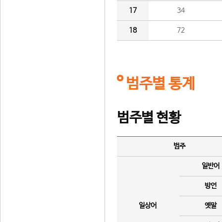
17
34
18
72
범주별 통계
범주별 현황
범주
일반어
방언
일상어
옛말