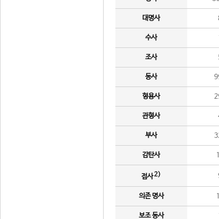
대명사
수사
조사
동사
9
형용사
2
관형사
부사
3
감탄사
2)
접사
의존 명사
보조 동사