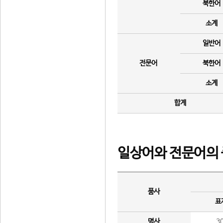
북한어
소계
일반어
전문어
북한어
소계
합계
일상어와 전문어의 
품사
표
명사
3