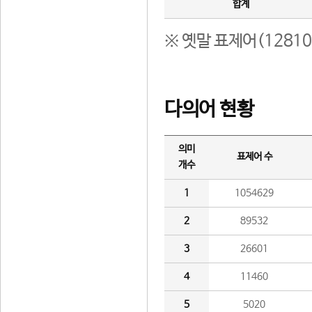
합계
※ 옛말 표제어(1281
다의어 현황
의미
표제어 수
개수
1
1054629
2
89532
3
26601
4
11460
5
5020