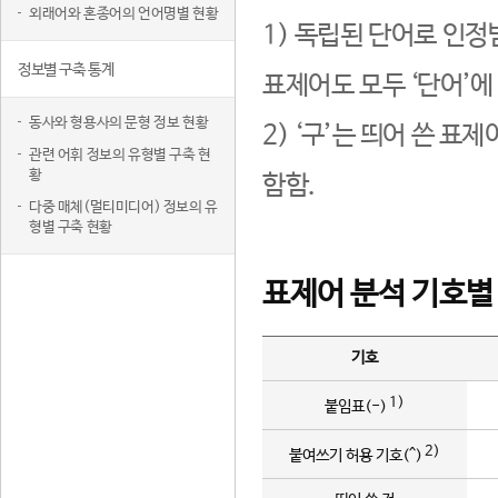
외래어와 혼종어의 언어명별 현황
1) 독립된 단어로 인정
정보별 구축 통계
표제어도 모두 ‘단어’에
동사와 형용사의 문형 정보 현황
2) ‘구’는 띄어 쓴 표
관련 어휘 정보의 유형별 구축 현
황
함함.
다중 매체(멀티미디어) 정보의 유
형별 구축 현황
표제어 분석 기호별
기호
1)
붙임표(-)
2)
붙여쓰기 허용 기호(^)