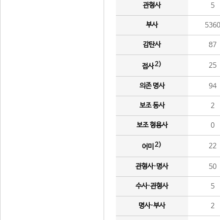
관형사
5
부사
536
감탄사
87
2)
25
접사
의존 명사
94
보조 동사
2
보조 형용사
0
2)
22
어미
관형사·명사
50
수사·관형사
5
명사·부사
2