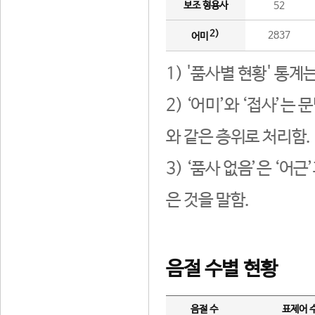
보조 형용사
52
2)
2837
어미
1) '품사별 현황' 통계
2) ‘어미’와 ‘접사’
와 같은 층위로 처리함.
3) ‘품사 없음’은 ‘어
은 것을 말함.
음절 수별 현황
음절 수
표제어 