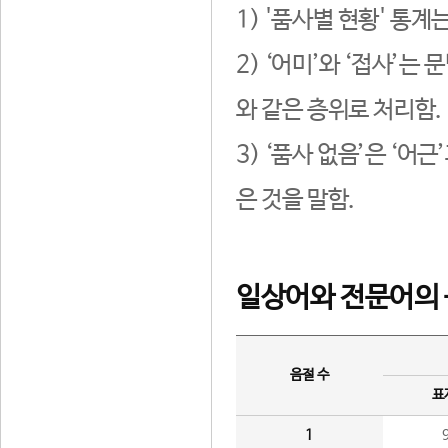
1) '품사별 현황' 통계
2) ‘어미’와 ‘접사’
와 같은 층위로 처리함.
3) ‘품사 없음’은 ‘어
은 것을 말함.
일상어와 전문어의 
음절 수
표
1