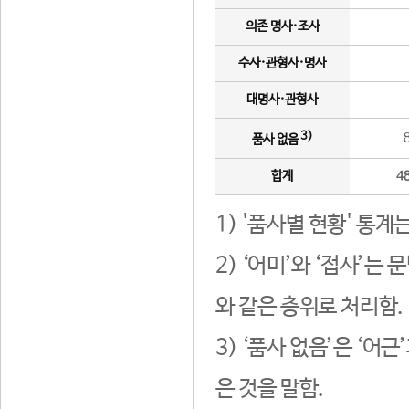
의존 명사·조사
수사·관형사·명사
대명사·관형사
3)
품사 없음
합계
4
1) '품사별 현황' 통계
2) ‘어미’와 ‘접사’
와 같은 층위로 처리함.
3) ‘품사 없음’은 ‘어
은 것을 말함.