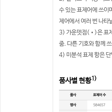
수 있는 표제어에 쓰이며
제어에서 여러 번 나타날
3) 가운뎃점(•)은 표
줌. 다른 기호와 함께 쓰
4) 미분석 표제 항은 
1)
품사별 현황
품사
표제어 수
명사
584657