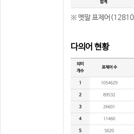
합계
※ 옛말 표제어(1281
다의어 현황
의미
표제어 수
개수
1
1054629
2
89532
3
26601
4
11460
5
5020