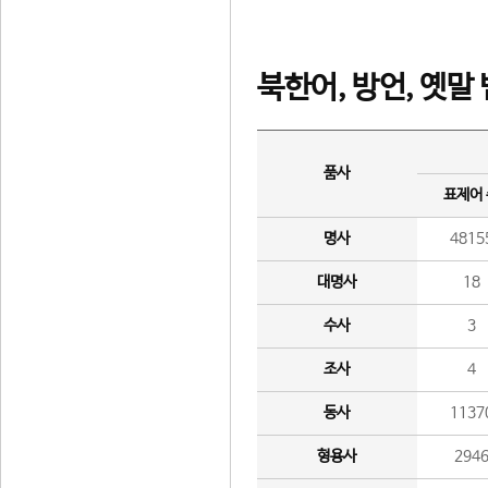
북한어, 방언, 옛말
품사
표제어
명사
4815
대명사
18
수사
3
조사
4
동사
1137
형용사
294