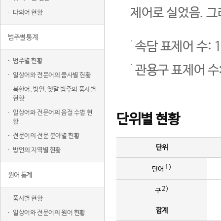
제어로 실었음. 그
다의어 현황
범주별 통계
속담 표제어 수: 1
범주별 현황
관용구 표제어 수:
일상어와 전문어의 품사별 현황
북한어, 방언, 옛말 범주의 품사별
현황
일상어와 전문어의 음절 수별 현
단위별 현황
황
전문어의 전문 분야별 현황
단위
방언의 지역별 현황
1)
단어
원어 통계
2)
구
품사별 현황
합계
일상어와 전문어의 원어 현황