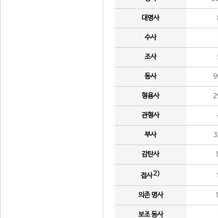
대명사
수사
조사
동사
9
형용사
2
관형사
부사
3
감탄사
2)
접사
의존 명사
보조 동사