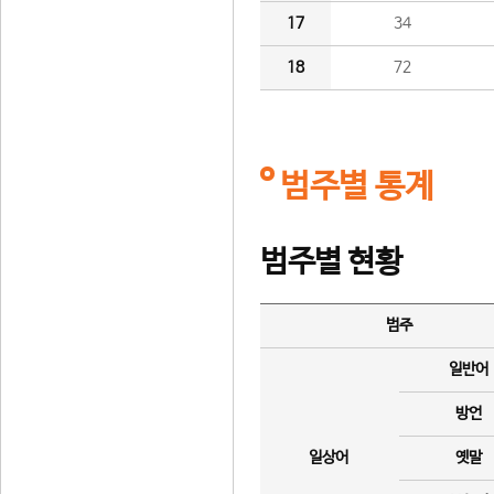
17
34
18
72
범주별 통계
범주별 현황
범주
일반어
방언
일상어
옛말