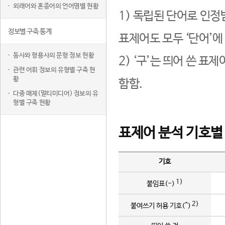
외래어와 혼종어의 언어명별 현황
1) 독립된 단어로 인정
정보별 구축 통계
표제어도 모두 ‘단어’에
동사와 형용사의 문형 정보 현황
2) ‘구’는 띄어 쓴 표
관련 어휘 정보의 유형별 구축 현
황
함함.
다중 매체(멀티미디어) 정보의 유
형별 구축 현황
표제어 분석 기호별
기호
1)
붙임표(-)
2)
붙여쓰기 허용 기호(^)