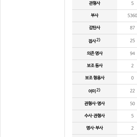
관형사
5
부사
536
감탄사
87
2)
25
접사
의존 명사
94
보조 동사
2
보조 형용사
0
2)
22
어미
관형사·명사
50
수사·관형사
5
명사·부사
2