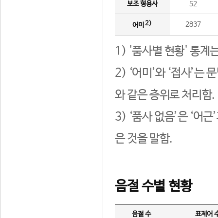
보조 형용사
52
2)
2837
어미
1) '품사별 현황' 통계
2) ‘어미’와 ‘접사’
와 같은 층위로 처리함.
3) ‘품사 없음’은 ‘어
은 것을 말함.
음절 수별 현황
음절 수
표제어 