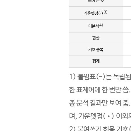
띄어 쓴 것
3)
가운뎃점(·)
4)
미분석
합산
기호 중복
합계
1) 붙임표(-)는 독립
한 표제어에 한 번만 씀
종 분석 결과만 보여 줌
며, 가운뎃점(•) 이외
2) 붙여쓰기 허용 기호