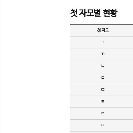
첫 자모별 현황
첫 자모
ㄱ
ㄲ
ㄴ
ㄷ
ㄸ
ㄹ
ㅁ
ㅂ