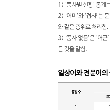
1) '품사별 현황' 통계
2) ‘어미’와 ‘접사’
와 같은 층위로 처리함.
3) ‘품사 없음’은 ‘어
은 것을 말함.
일상어와 전문어의 
음절 수
표
1