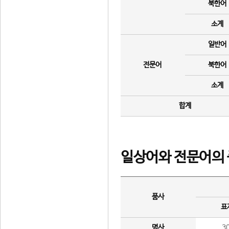
북한어
소계
일반어
전문어
북한어
소계
합계
일상어와 전문어의 
품사
표
명사
3