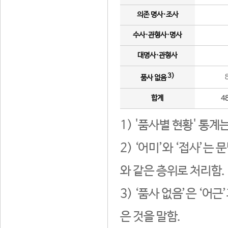
의존 명사·조사
수사·관형사·명사
대명사·관형사
3)
품사 없음
합계
4
1) '품사별 현황' 통계
2) ‘어미’와 ‘접사’
와 같은 층위로 처리함.
3) ‘품사 없음’은 ‘어
은 것을 말함.