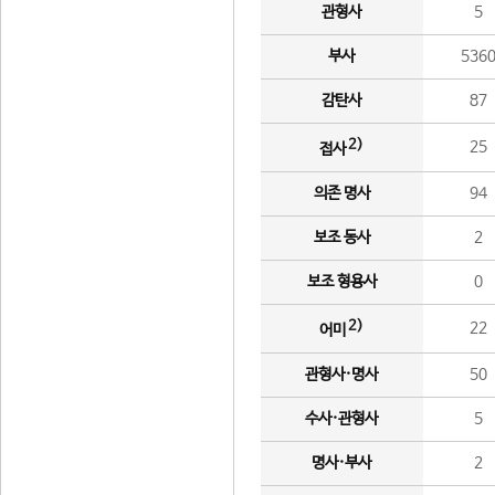
관형사
5
부사
536
감탄사
87
2)
25
접사
의존 명사
94
보조 동사
2
보조 형용사
0
2)
22
어미
관형사·명사
50
수사·관형사
5
명사·부사
2