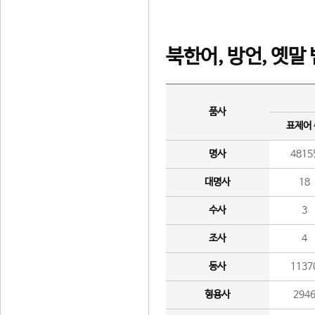
북한어, 방언, 옛말
품사
표제어
명사
4815
대명사
18
수사
3
조사
4
동사
1137
형용사
294