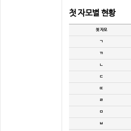
첫 자모별 현황
첫 자모
ㄱ
ㄲ
ㄴ
ㄷ
ㄸ
ㄹ
ㅁ
ㅂ