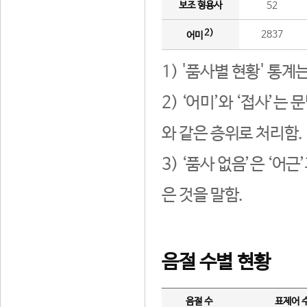
보조 형용사
52
2)
2837
어미
1) '품사별 현황' 통계
2) ‘어미’와 ‘접사’
와 같은 층위로 처리함.
3) ‘품사 없음’은 ‘어
은 것을 말함.
음절 수별 현황
음절 수
표제어 