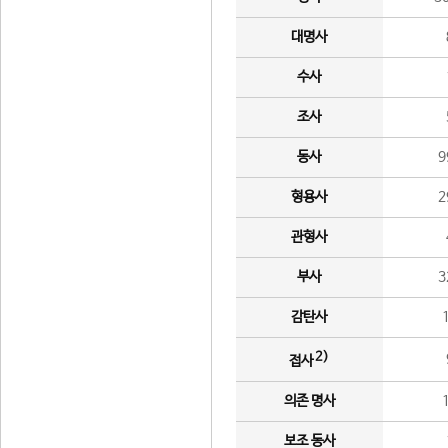
대명사
수사
조사
동사
9
형용사
2
관형사
부사
3
감탄사
2)
접사
의존 명사
보조 동사