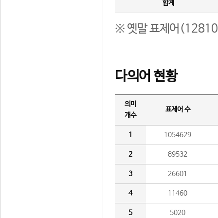
합계
※ 옛말 표제어(1281
다의어 현황
의미
표제어 수
개수
1
1054629
2
89532
3
26601
4
11460
5
5020