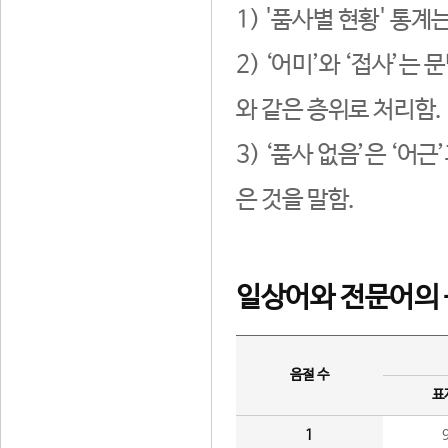
1) '품사별 현황' 통계
2) ‘어미’와 ‘접사’
와 같은 층위로 처리함.
3) ‘품사 없음’은 ‘어
은 것을 말함.
일상어와 전문어의 
음절 수
표
1