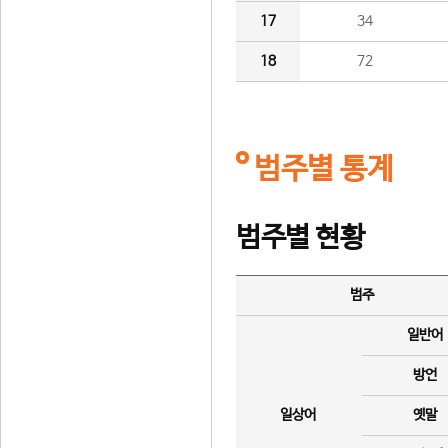
17
34
18
72
범주별 통계
범주별 현황
범주
일반어
방언
일상어
옛말