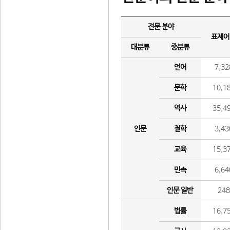
전문 분야
표제어
대분류
중분류
언어
7,32
문학
10,1
역사
35,4
인문
철학
3,43
교육
15,3
민속
6,64
인문 일반
24
법률
16,7