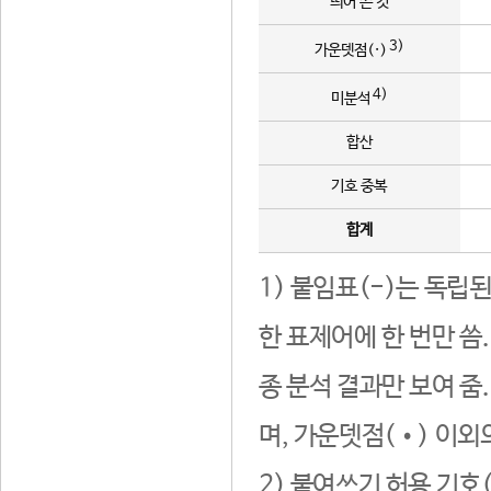
띄어 쓴 것
3)
가운뎃점(·)
4)
미분석
합산
기호 중복
합계
1) 붙임표(-)는 독립
한 표제어에 한 번만 씀
종 분석 결과만 보여 줌
며, 가운뎃점(•) 이외
2) 붙여쓰기 허용 기호