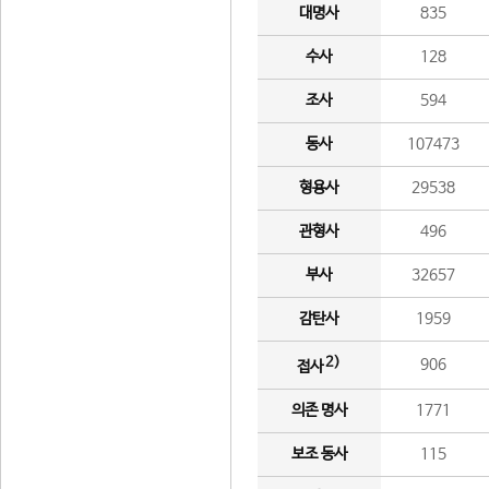
대명사
835
수사
128
조사
594
동사
107473
형용사
29538
관형사
496
부사
32657
감탄사
1959
2)
906
접사
의존 명사
1771
보조 동사
115