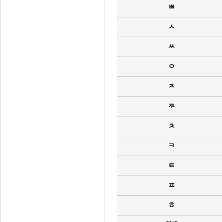
ㅃ
ㅅ
ㅆ
ㅇ
ㅈ
ㅉ
ㅊ
ㅋ
ㅌ
ㅍ
ㅎ