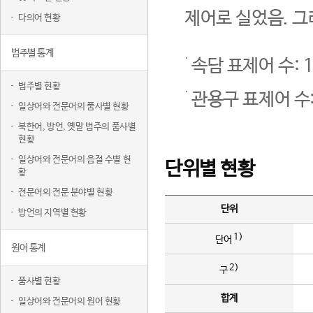
제어로 실었음. 그
다의어 현황
범주별 통계
속담 표제어 수: 1
범주별 현황
관용구 표제어 수:
일상어와 전문어의 품사별 현황
북한어, 방언, 옛말 범주의 품사별
현황
일상어와 전문어의 음절 수별 현
단위별 현황
황
전문어의 전문 분야별 현황
단위
방언의 지역별 현황
1)
단어
원어 통계
2)
구
품사별 현황
합계
일상어와 전문어의 원어 현황