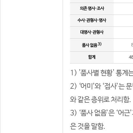
의존 명사·조사
수사·관형사·명사
대명사·관형사
3)
품사 없음
합계
4
1) '품사별 현황' 통계
2) ‘어미’와 ‘접사’
와 같은 층위로 처리함.
3) ‘품사 없음’은 ‘어
은 것을 말함.