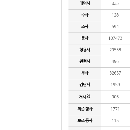
대명사
835
수사
128
조사
594
동사
107473
형용사
29538
관형사
496
부사
32657
감탄사
1959
2)
906
접사
의존 명사
1771
보조 동사
115