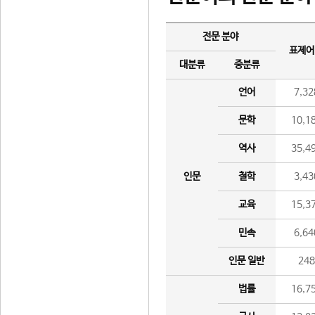
전문 분야
표제어
대분류
중분류
언어
7,32
문학
10,1
역사
35,4
인문
철학
3,43
교육
15,3
민속
6,64
인문 일반
24
법률
16,7