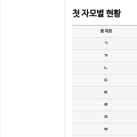
첫 자모별 현황
첫 자모
ㄱ
ㄲ
ㄴ
ㄷ
ㄸ
ㄹ
ㅁ
ㅂ