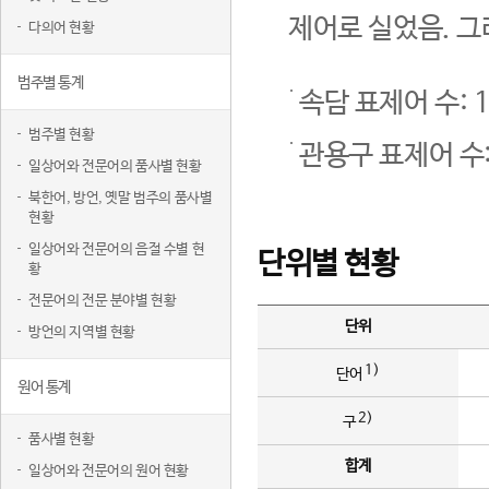
제어로 실었음. 그
다의어 현황
범주별 통계
속담 표제어 수: 1
범주별 현황
관용구 표제어 수:
일상어와 전문어의 품사별 현황
북한어, 방언, 옛말 범주의 품사별
현황
일상어와 전문어의 음절 수별 현
단위별 현황
황
전문어의 전문 분야별 현황
단위
방언의 지역별 현황
1)
단어
원어 통계
2)
구
품사별 현황
합계
일상어와 전문어의 원어 현황