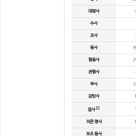
대명사
수사
조사
동사
9
형용사
2
관형사
부사
3
감탄사
2)
접사
의존 명사
보조 동사