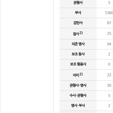
관형사
5
부사
536
감탄사
87
2)
25
접사
의존 명사
94
보조 동사
2
보조 형용사
0
2)
22
어미
관형사·명사
50
수사·관형사
5
명사·부사
2