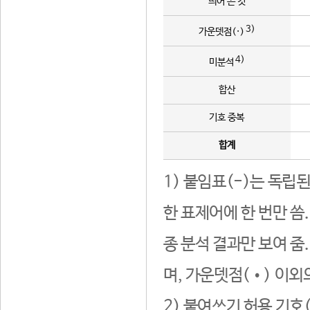
띄어 쓴 것
3)
가운뎃점(·)
4)
미분석
합산
기호 중복
합계
1) 붙임표(-)는 독립
한 표제어에 한 번만 씀
종 분석 결과만 보여 줌
며, 가운뎃점(•) 이외
2) 붙여쓰기 허용 기호