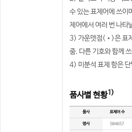
수 있는 표제어에 쓰이며
제어에서 여러 번 나타날
3) 가운뎃점(•)은 표
줌. 다른 기호와 함께 쓰
4) 미분석 표제 항은 
1)
품사별 현황
품사
표제어 수
명사
584657