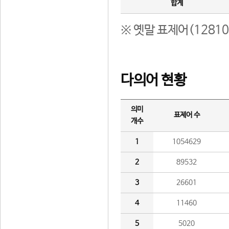
합계
※ 옛말 표제어(1281
다의어 현황
의미
표제어 수
개수
1
1054629
2
89532
3
26601
4
11460
5
5020