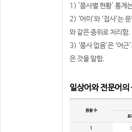
1) '품사별 현황' 통계
2) ‘어미’와 ‘접사’
와 같은 층위로 처리함.
3) ‘품사 없음’은 ‘어
은 것을 말함.
일상어와 전문어의 
음절 수
표
1