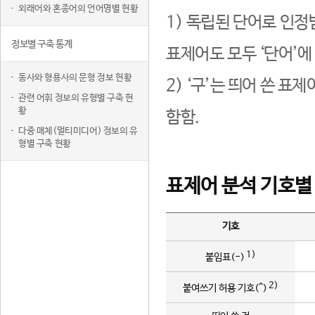
외래어와 혼종어의 언어명별 현황
1) 독립된 단어로 인정
정보별 구축 통계
표제어도 모두 ‘단어’에
동사와 형용사의 문형 정보 현황
2) ‘구’는 띄어 쓴 표
관련 어휘 정보의 유형별 구축 현
황
함함.
다중 매체(멀티미디어) 정보의 유
형별 구축 현황
표제어 분석 기호별
기호
1)
붙임표(-)
2)
붙여쓰기 허용 기호(^)