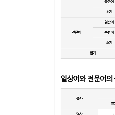
북한어
소계
일반어
전문어
북한어
소계
합계
일상어와 전문어의 
품사
표
명사
3