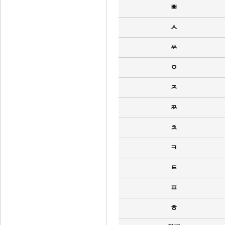
ㅃ
ㅅ
ㅆ
ㅇ
ㅈ
ㅉ
ㅊ
ㅋ
ㅌ
ㅍ
ㅎ