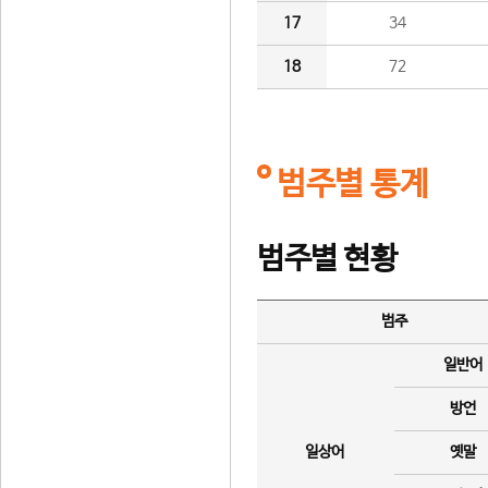
17
34
18
72
범주별 통계
범주별 현황
범주
일반어
방언
일상어
옛말