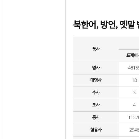
북한어, 방언, 옛말
품사
표제어
명사
4815
대명사
18
수사
3
조사
4
동사
1137
형용사
294