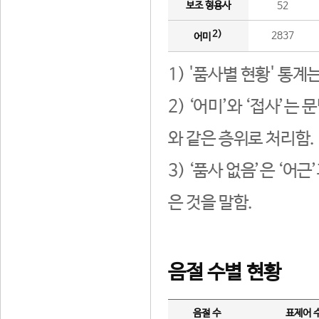
보조 형용사
52
2)
2837
어미
1) '품사별 현황' 통계
2) ‘어미’와 ‘접사’
와 같은 층위로 처리함.
3) ‘품사 없음’은 ‘어
은 것을 말함.
음절 수별 현황
음절 수
표제어 