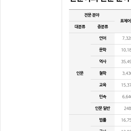
전문 분야
표제어
대분류
중분류
언어
7,32
문학
10,1
역사
35,4
인문
철학
3,43
교육
15,3
민속
6,64
인문 일반
24
법률
16,7