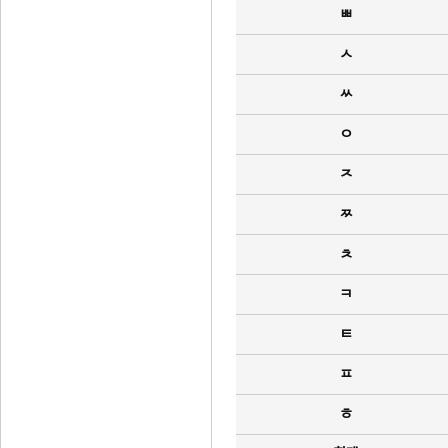
ㅃ
ㅅ
ㅆ
ㅇ
ㅈ
ㅉ
ㅊ
ㅋ
ㅌ
ㅍ
ㅎ