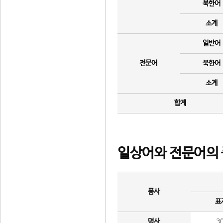
북한어
소계
일반어
전문어
북한어
소계
합계
일상어와 전문어의 
품사
표
명사
3