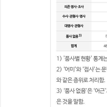
의존 명사·조사
수사·관형사·명사
대명사·관형사
3)
품사 없음
합계
4
1) '품사별 현황' 통계
2) ‘어미’와 ‘접사’
와 같은 층위로 처리함.
3) ‘품사 없음’은 ‘어
은 것을 말함.