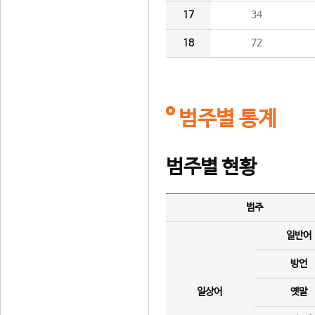
17
34
18
72
범주별 통계
범주별 현황
범주
일반어
방언
일상어
옛말