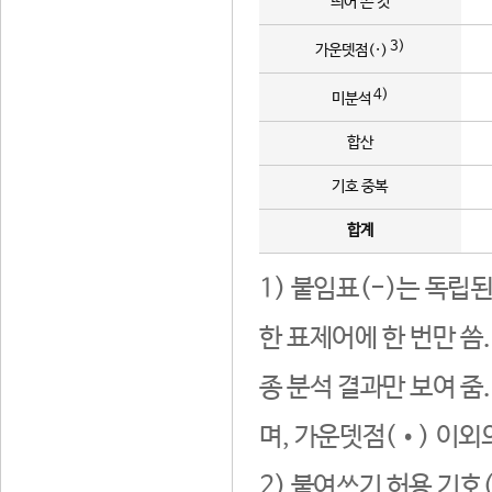
띄어 쓴 것
3)
가운뎃점(·)
4)
미분석
합산
기호 중복
합계
1) 붙임표(-)는 독립
한 표제어에 한 번만 씀
종 분석 결과만 보여 줌
며, 가운뎃점(•) 이외
2) 붙여쓰기 허용 기호