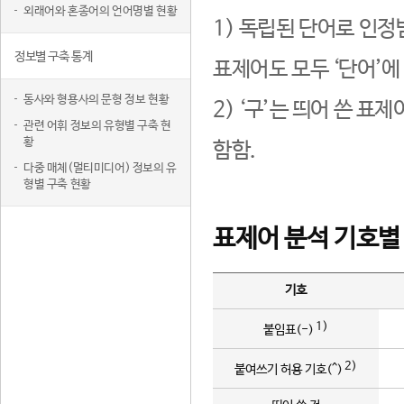
외래어와 혼종어의 언어명별 현황
1) 독립된 단어로 인정
정보별 구축 통계
표제어도 모두 ‘단어’에
동사와 형용사의 문형 정보 현황
2) ‘구’는 띄어 쓴 표
관련 어휘 정보의 유형별 구축 현
황
함함.
다중 매체(멀티미디어) 정보의 유
형별 구축 현황
표제어 분석 기호별
기호
1)
붙임표(-)
2)
붙여쓰기 허용 기호(^)