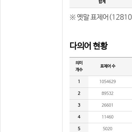
합계
※ 옛말 표제어(1281
다의어 현황
의미
표제어 수
개수
1
1054629
2
89532
3
26601
4
11460
5
5020