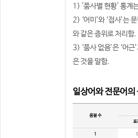
1) '품사별 현황' 통계
2) ‘어미’와 ‘접사’
와 같은 층위로 처리함.
3) ‘품사 없음’은 ‘어
은 것을 말함.
일상어와 전문어의 
음절 수
표
1