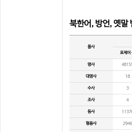
북한어, 방언, 옛말
품사
표제어
명사
4815
대명사
18
수사
3
조사
4
동사
1137
형용사
294