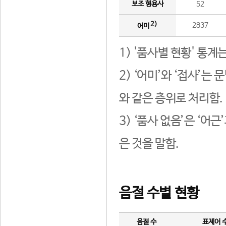
보조 형용사
52
2)
2837
어미
1) '품사별 현황' 통계
2) ‘어미’와 ‘접사’
와 같은 층위로 처리함.
3) ‘품사 없음’은 ‘어
은 것을 말함.
음절 수별 현황
음절 수
표제어 