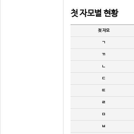
첫 자모별 현황
첫 자모
ㄱ
ㄲ
ㄴ
ㄷ
ㄸ
ㄹ
ㅁ
ㅂ