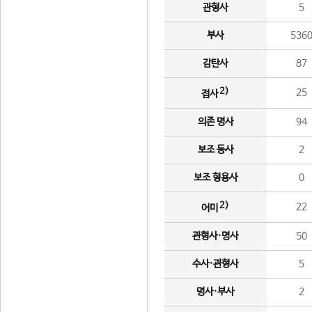
관형사
5
부사
536
감탄사
87
2)
25
접사
의존 명사
94
보조 동사
2
보조 형용사
0
2)
22
어미
관형사·명사
50
수사·관형사
5
명사·부사
2