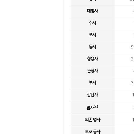
대명사
수사
조사
동사
9
형용사
2
관형사
부사
3
감탄사
2)
접사
의존 명사
보조 동사