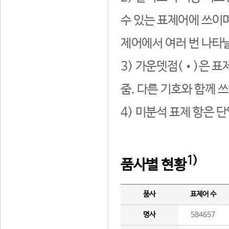
수 있는 표제어에 쓰이며
제어에서 여러 번 나타날
3) 가운뎃점(•)은 표
줌. 다른 기호와 함께 쓰
4) 미분석 표제 항은 
1)
품사별 현황
품사
표제어 수
명사
584657