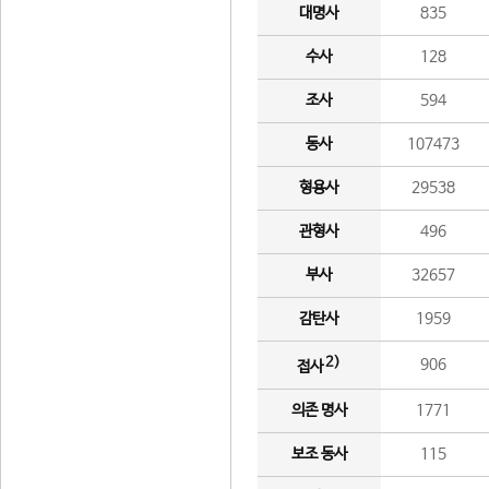
대명사
835
수사
128
조사
594
동사
107473
형용사
29538
관형사
496
부사
32657
감탄사
1959
2)
906
접사
의존 명사
1771
보조 동사
115