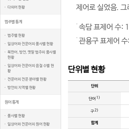
제어로 실었음. 그
다의어 현황
범주별 통계
속담 표제어 수: 1
범주별 현황
관용구 표제어 수:
일상어와 전문어의 품사별 현황
북한어, 방언, 옛말 범주의 품사별
현황
일상어와 전문어의 음절 수별 현
단위별 현황
황
전문어의 전문 분야별 현황
단위
방언의 지역별 현황
1)
단어
원어 통계
2)
구
품사별 현황
합계
일상어와 전문어의 원어 현황