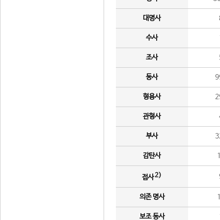
대명사
수사
조사
동사
9
형용사
2
관형사
부사
3
감탄사
2)
접사
의존 명사
보조 동사