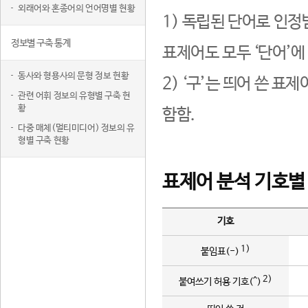
외래어와 혼종어의 언어명별 현황
1) 독립된 단어로 인정
정보별 구축 통계
표제어도 모두 ‘단어’에
동사와 형용사의 문형 정보 현황
2) ‘구’는 띄어 쓴 표
관련 어휘 정보의 유형별 구축 현
황
함함.
다중 매체(멀티미디어) 정보의 유
형별 구축 현황
표제어 분석 기호별
기호
1)
붙임표(-)
2)
붙여쓰기 허용 기호(^)