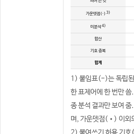
띄어 쓴 것
3)
가운뎃점(·)
4)
미분석
합산
기호 중복
합계
1) 붙임표(-)는 독립
한 표제어에 한 번만 씀
종 분석 결과만 보여 줌
며, 가운뎃점(•) 이외
2) 붙여쓰기 허용 기호