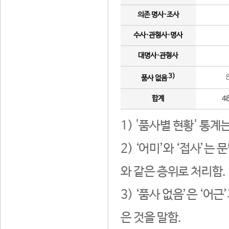
의존 명사·조사
수사·관형사·명사
대명사·관형사
3)
품사 없음
합계
4
1) '품사별 현황' 통계
2) ‘어미’와 ‘접사’
와 같은 층위로 처리함.
3) ‘품사 없음’은 ‘어
은 것을 말함.