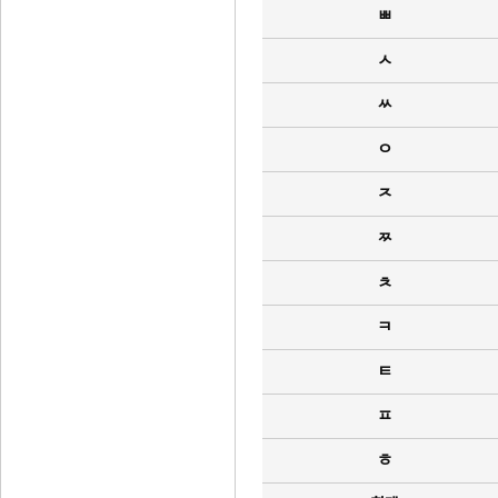
ㅃ
ㅅ
ㅆ
ㅇ
ㅈ
ㅉ
ㅊ
ㅋ
ㅌ
ㅍ
ㅎ