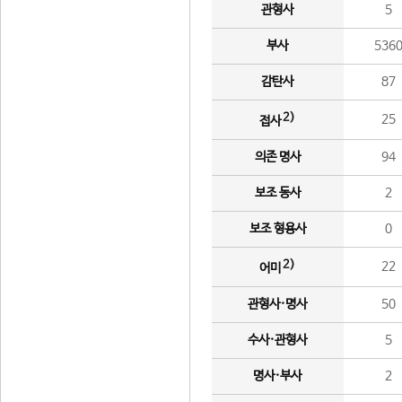
관형사
5
부사
536
감탄사
87
2)
25
접사
의존 명사
94
보조 동사
2
보조 형용사
0
2)
22
어미
관형사·명사
50
수사·관형사
5
명사·부사
2