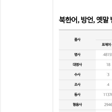
북한어, 방언, 옛말
품사
표제어
명사
4815
대명사
18
수사
3
조사
4
동사
1137
형용사
294