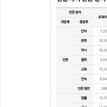
전문 분야
표제어
대분류
중분류
언어
7,32
문학
10,1
역사
35,4
인문
철학
3,43
교육
15,3
민속
6,64
인문 일반
24
법률
16,7