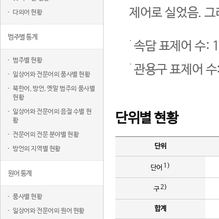
제어로 실었음. 그
다의어 현황
범주별 통계
속담 표제어 수: 1
범주별 현황
관용구 표제어 수:
일상어와 전문어의 품사별 현황
북한어, 방언, 옛말 범주의 품사별
현황
일상어와 전문어의 음절 수별 현
단위별 현황
황
전문어의 전문 분야별 현황
단위
방언의 지역별 현황
1)
단어
원어 통계
2)
구
품사별 현황
합계
일상어와 전문어의 원어 현황