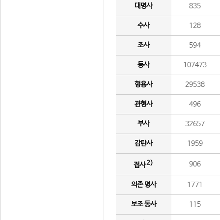
대명사
835
수사
128
조사
594
동사
107473
형용사
29538
관형사
496
부사
32657
감탄사
1959
2)
906
접사
의존 명사
1771
보조 동사
115