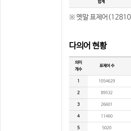
합계
※ 옛말 표제어(1281
다의어 현황
의미
표제어 수
개수
1
1054629
2
89532
3
26601
4
11460
5
5020