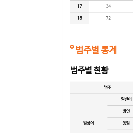
17
34
18
72
범주별 통계
범주별 현황
범주
일반어
방언
일상어
옛말