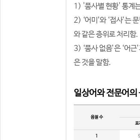
1) '품사별 현황' 통계
2) ‘어미’와 ‘접사’
와 같은 층위로 처리함.
3) ‘품사 없음’은 ‘어
은 것을 말함.
일상어와 전문어의 
음절 수
표
1