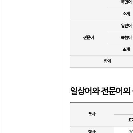
북한어
소계
일반어
전문어
북한어
소계
합계
일상어와 전문어의 
품사
표
명사
3