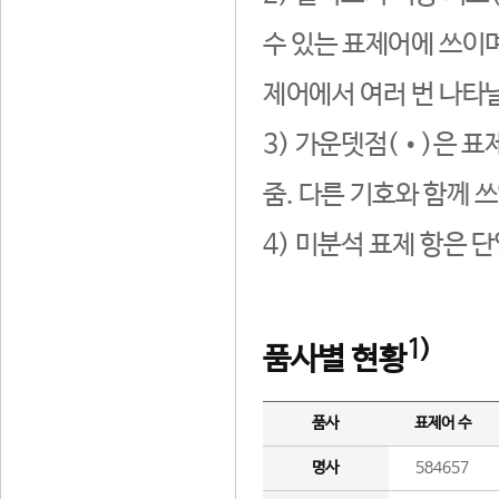
수 있는 표제어에 쓰이며
제어에서 여러 번 나타날
3) 가운뎃점(•)은 표
줌. 다른 기호와 함께 쓰
4) 미분석 표제 항은 
1)
품사별 현황
품사
표제어 수
명사
584657