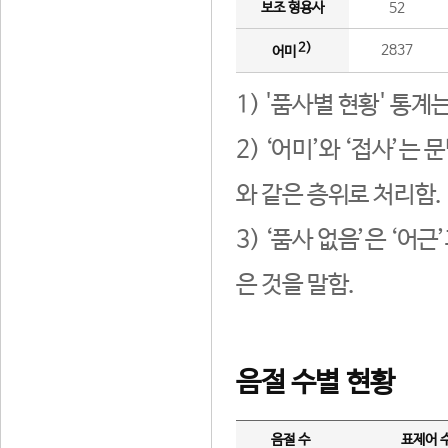
보조 형용사
52
2)
2837
어미
1) '품사별 현황' 통계
2) ‘어미’와 ‘접사’
와 같은 층위로 처리함.
3) ‘품사 없음’은 ‘어
은 것을 말함.
음절 수별 현황
음절 수
표제어 