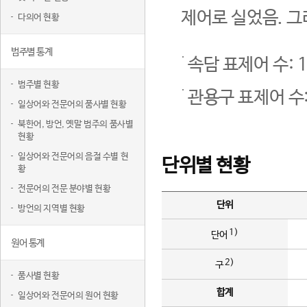
제어로 실었음. 그
다의어 현황
범주별 통계
속담 표제어 수: 1
범주별 현황
관용구 표제어 수:
일상어와 전문어의 품사별 현황
북한어, 방언, 옛말 범주의 품사별
현황
일상어와 전문어의 음절 수별 현
단위별 현황
황
전문어의 전문 분야별 현황
단위
방언의 지역별 현황
1)
단어
원어 통계
2)
구
품사별 현황
합계
일상어와 전문어의 원어 현황