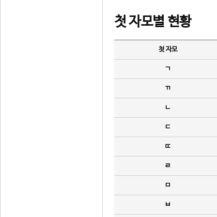
첫 자모별 현황
첫 자모
ㄱ
ㄲ
ㄴ
ㄷ
ㄸ
ㄹ
ㅁ
ㅂ