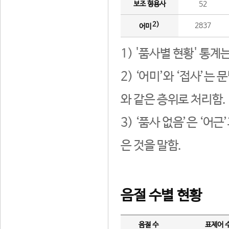
보조 형용사
52
2)
2837
어미
1) '품사별 현황' 통계
2) ‘어미’와 ‘접사’
와 같은 층위로 처리함.
3) ‘품사 없음’은 ‘어
은 것을 말함.
음절 수별 현황
음절 수
표제어 