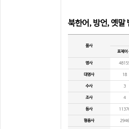
북한어, 방언, 옛말
품사
표제어
명사
4815
대명사
18
수사
3
조사
4
동사
1137
형용사
294