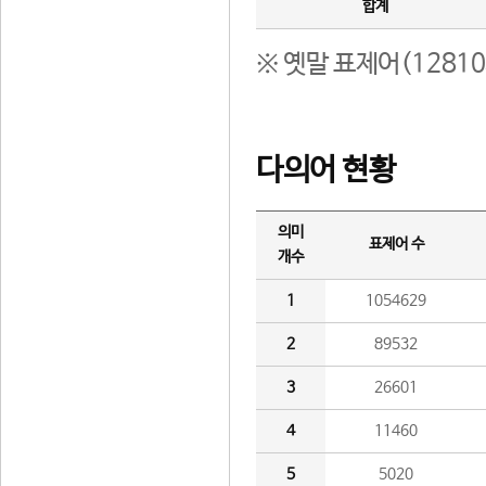
합계
※ 옛말 표제어(1281
다의어 현황
의미
표제어 수
개수
1
1054629
2
89532
3
26601
4
11460
5
5020