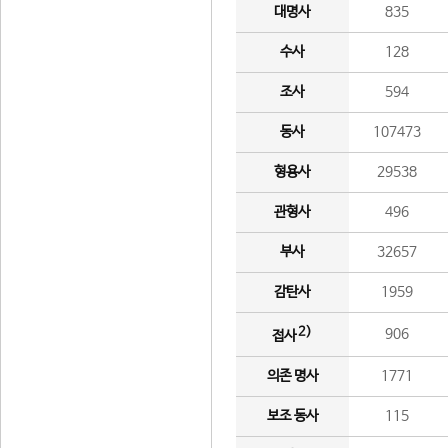
대명사
835
수사
128
조사
594
동사
107473
형용사
29538
관형사
496
부사
32657
감탄사
1959
2)
906
접사
의존 명사
1771
보조 동사
115