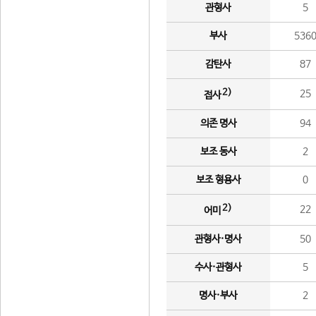
관형사
5
부사
536
감탄사
87
2)
25
접사
의존 명사
94
보조 동사
2
보조 형용사
0
2)
22
어미
관형사·명사
50
수사·관형사
5
명사·부사
2