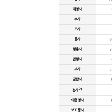
대명사
수사
조사
동사
9
형용사
2
관형사
부사
3
감탄사
2)
접사
의존 명사
보조 동사