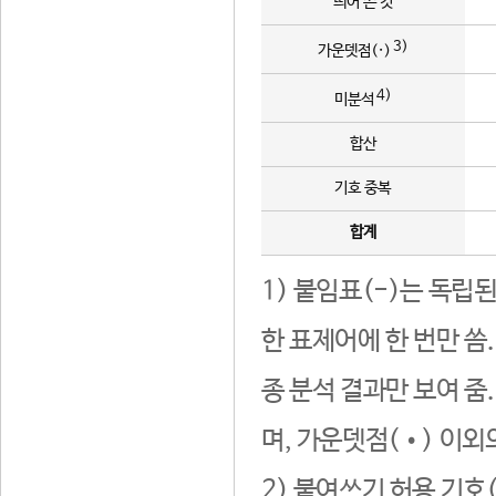
띄어 쓴 것
3)
가운뎃점(·)
4)
미분석
합산
기호 중복
합계
1) 붙임표(-)는 독립
한 표제어에 한 번만 씀
종 분석 결과만 보여 줌
며, 가운뎃점(•) 이외
2) 붙여쓰기 허용 기호