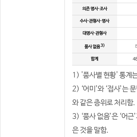
의존 명사·조사
수사·관형사·명사
대명사·관형사
3)
품사 없음
합계
4
1) '품사별 현황' 통계
2) ‘어미’와 ‘접사’
와 같은 층위로 처리함.
3) ‘품사 없음’은 ‘어
은 것을 말함.