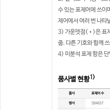
수 있는 표제어에 쓰이며
제어에서 여러 번 나타날
3) 가운뎃점(•)은 표
줌. 다른 기호와 함께 쓰
4) 미분석 표제 항은 
1)
품사별 현황
품사
표제어 수
명사
584657