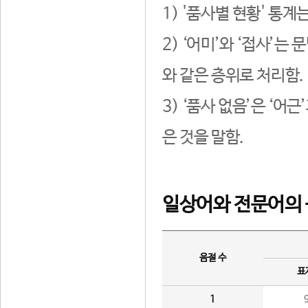
1) '품사별 현황' 통계
2) ‘어미’와 ‘접사’
와 같은 층위로 처리함.
3) ‘품사 없음’은 ‘어
은 것을 말함.
일상어와 전문어의 
음절 수
표
1