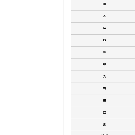
ㅃ
ㅅ
ㅆ
ㅇ
ㅈ
ㅉ
ㅊ
ㅋ
ㅌ
ㅍ
ㅎ