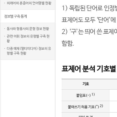
외래어와 혼종어의 언어명별 현황
1) 독립된 단어로 인정
정보별 구축 통계
표제어도 모두 ‘단어’에
동사와 형용사의 문형 정보 현황
2) ‘구’는 띄어 쓴 표
관련 어휘 정보의 유형별 구축 현
황
함함.
다중 매체(멀티미디어) 정보의 유
형별 구축 현황
표제어 분석 기호별
기호
1)
붙임표(-)
2)
붙여쓰기 허용 기호(^)