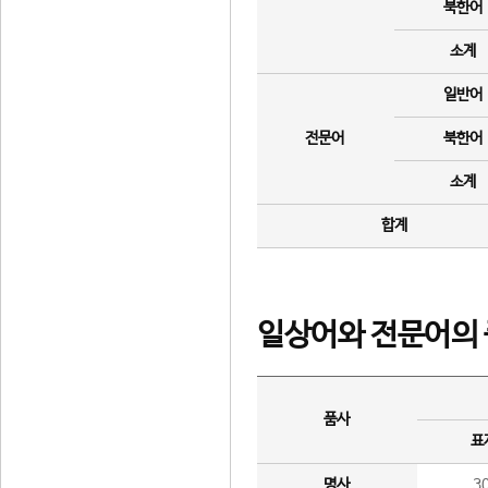
북한어
소계
일반어
전문어
북한어
소계
합계
일상어와 전문어의 
품사
표
명사
3