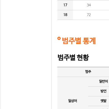
17
34
18
72
범주별 통계
범주별 현황
범주
일반어
방언
일상어
옛말