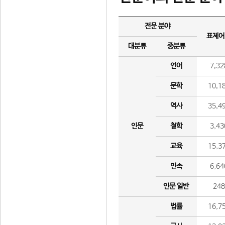
전문 분야
표제어
대분류
중분류
언어
7,32
문학
10,1
역사
35,4
인문
철학
3,43
교육
15,3
민속
6,64
인문 일반
24
법률
16,7