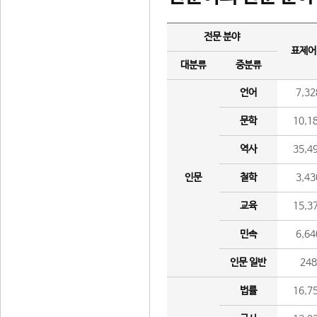
전문 분야
표제어
대분류
중분류
언어
7,32
문학
10,1
역사
35,4
인문
철학
3,43
교육
15,3
민속
6,64
인문 일반
24
법률
16,7