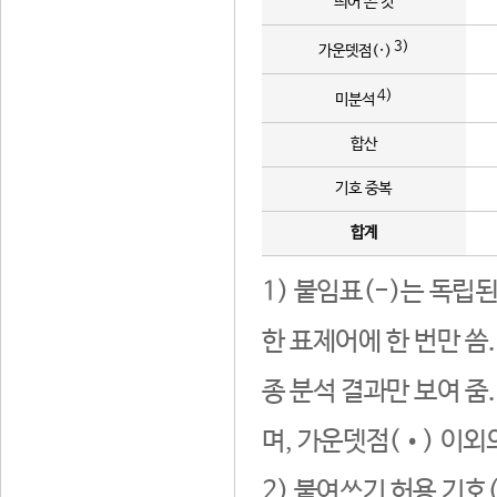
띄어 쓴 것
3)
가운뎃점(·)
4)
미분석
합산
기호 중복
합계
1) 붙임표(-)는 독립
한 표제어에 한 번만 씀
종 분석 결과만 보여 줌
며, 가운뎃점(•) 이외
2) 붙여쓰기 허용 기호