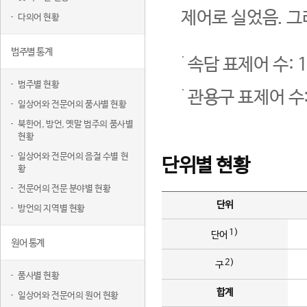
제어로 실었음. 그
다의어 현황
범주별 통계
속담 표제어 수: 1
범주별 현황
관용구 표제어 수:
일상어와 전문어의 품사별 현황
북한어, 방언, 옛말 범주의 품사별
현황
일상어와 전문어의 음절 수별 현
단위별 현황
황
전문어의 전문 분야별 현황
단위
방언의 지역별 현황
1)
단어
원어 통계
2)
구
품사별 현황
합계
일상어와 전문어의 원어 현황