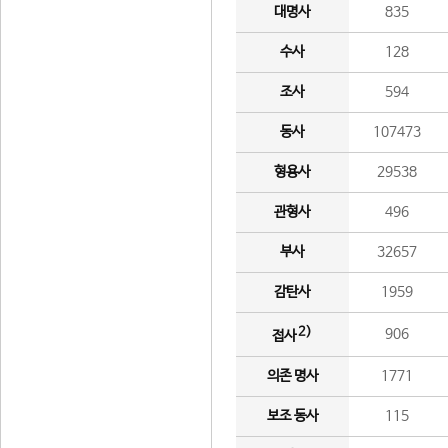
대명사
835
수사
128
조사
594
동사
107473
형용사
29538
관형사
496
부사
32657
감탄사
1959
2)
906
접사
의존 명사
1771
보조 동사
115