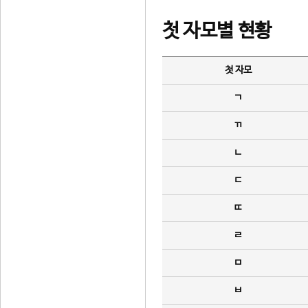
첫 자모별 현황
첫 자모
ㄱ
ㄲ
ㄴ
ㄷ
ㄸ
ㄹ
ㅁ
ㅂ