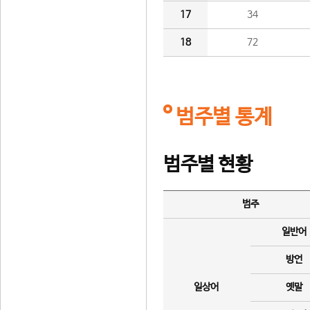
17
34
18
72
범주별 통계
범주별 현황
범주
일반어
방언
일상어
옛말