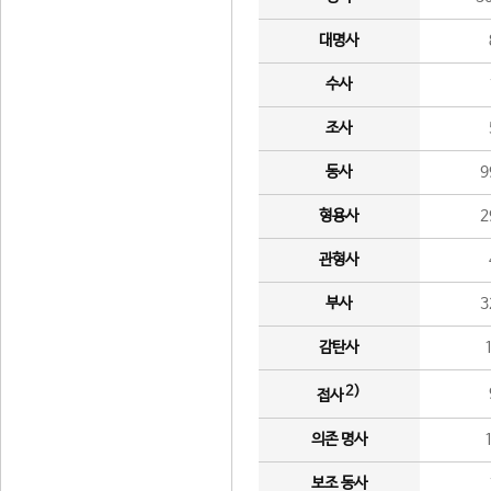
대명사
수사
조사
동사
9
형용사
2
관형사
부사
3
감탄사
2)
접사
의존 명사
보조 동사