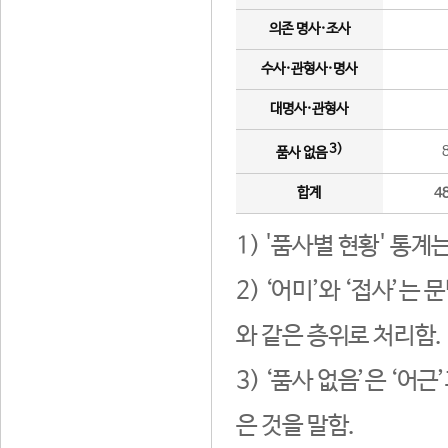
의존 명사·조사
수사·관형사·명사
대명사·관형사
3)
품사 없음
합계
4
1) '품사별 현황' 통계
2) ‘어미’와 ‘접사’
와 같은 층위로 처리함.
3) ‘품사 없음’은 ‘어
은 것을 말함.