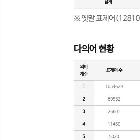
합계
※ 옛말 표제어(1281
다의어 현황
의미
표제어 수
개수
1
1054629
2
89532
3
26601
4
11460
5
5020