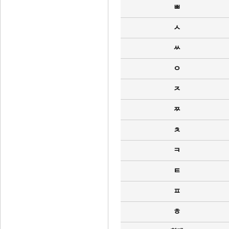
ㅃ
ㅅ
ㅆ
ㅇ
ㅈ
ㅉ
ㅊ
ㅋ
ㅌ
ㅍ
ㅎ