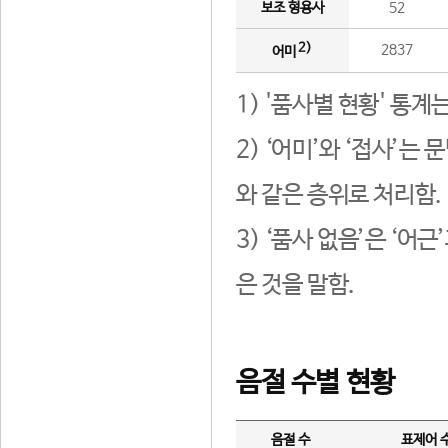
보조 형용사
52
2)
2837
어미
1) '품사별 현황' 통계
2) ‘어미’와 ‘접사’
와 같은 층위로 처리함.
3) ‘품사 없음’은 ‘어
은 것을 말함.
음절 수별 현황
음절 수
표제어 