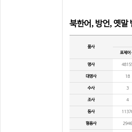
북한어, 방언, 옛말
품사
표제어
명사
4815
대명사
18
수사
3
조사
4
동사
1137
형용사
294