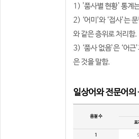
1) '품사별 현황' 통계
2) ‘어미’와 ‘접사’
와 같은 층위로 처리함.
3) ‘품사 없음’은 ‘어
은 것을 말함.
일상어와 전문어의 
음절 수
표
1