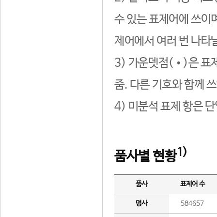
수 있는 표제어에 쓰이며
제어에서 여러 번 나타날
3) 가운뎃점(•)은 표
줌. 다른 기호와 함께 쓰
4) 미분석 표제 항은 
1)
품사별 현황
품사
표제어 수
명사
584657