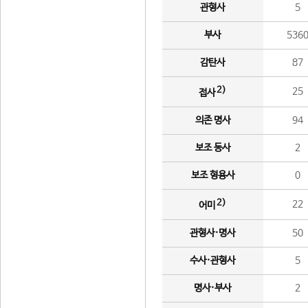
관형사
5
부사
536
감탄사
87
2)
25
접사
의존 명사
94
보조 동사
2
보조 형용사
0
2)
22
어미
관형사·명사
50
수사·관형사
5
명사·부사
2