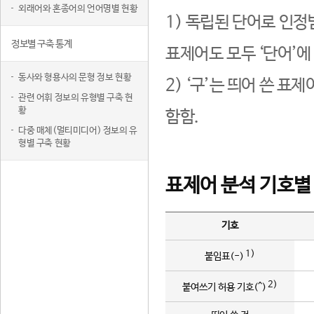
외래어와 혼종어의 언어명별 현황
1) 독립된 단어로 인정
정보별 구축 통계
표제어도 모두 ‘단어’에
동사와 형용사의 문형 정보 현황
2) ‘구’는 띄어 쓴 표
관련 어휘 정보의 유형별 구축 현
황
함함.
다중 매체(멀티미디어) 정보의 유
형별 구축 현황
표제어 분석 기호별
기호
1)
붙임표(-)
2)
붙여쓰기 허용 기호(^)