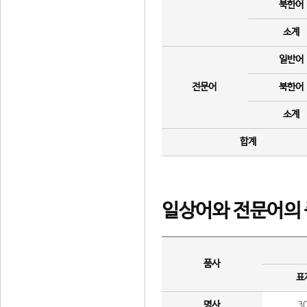
북한어
소계
일반어
전문어
북한어
소계
합계
일상어와 전문어의 
품사
표
명사
3