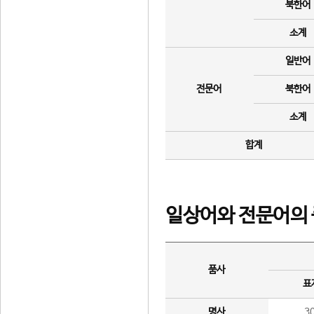
북한어
소계
일반어
전문어
북한어
소계
합계
일상어와 전문어의 
품사
표
명사
3