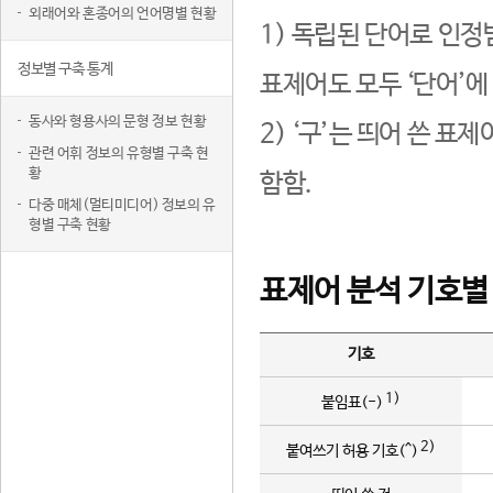
외래어와 혼종어의 언어명별 현황
1) 독립된 단어로 인정
정보별 구축 통계
표제어도 모두 ‘단어’에
동사와 형용사의 문형 정보 현황
2) ‘구’는 띄어 쓴 표
관련 어휘 정보의 유형별 구축 현
황
함함.
다중 매체(멀티미디어) 정보의 유
형별 구축 현황
표제어 분석 기호별
기호
1)
붙임표(-)
2)
붙여쓰기 허용 기호(^)