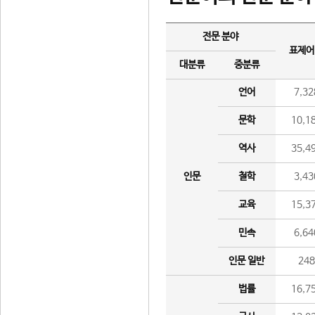
전문 분야
표제어
대분류
중분류
언어
7,32
문학
10,1
역사
35,4
인문
철학
3,43
교육
15,3
민속
6,64
인문 일반
24
법률
16,7