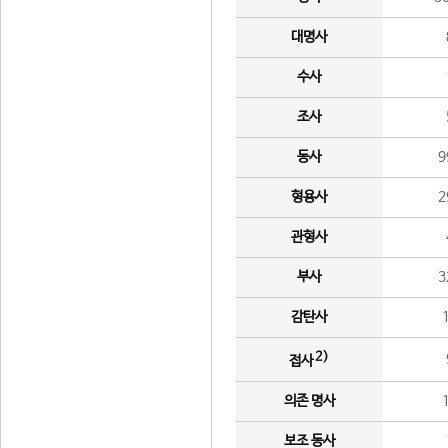
대명사
수사
조사
동사
9
형용사
2
관형사
부사
3
감탄사
2)
접사
의존 명사
보조 동사