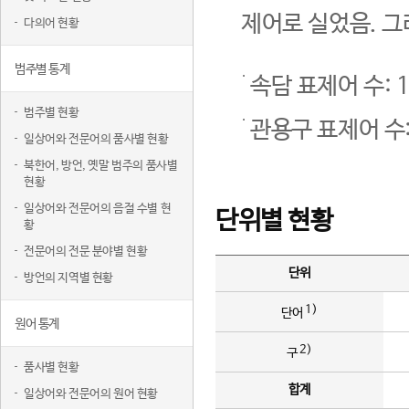
제어로 실었음. 그
다의어 현황
범주별 통계
속담 표제어 수: 1
범주별 현황
관용구 표제어 수:
일상어와 전문어의 품사별 현황
북한어, 방언, 옛말 범주의 품사별
현황
일상어와 전문어의 음절 수별 현
단위별 현황
황
전문어의 전문 분야별 현황
단위
방언의 지역별 현황
1)
단어
원어 통계
2)
구
품사별 현황
합계
일상어와 전문어의 원어 현황