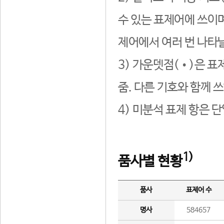
수 있는 표제어에 쓰이며
제어에서 여러 번 나타날
3) 가운뎃점(•)은 표
줌. 다른 기호와 함께 쓰
4) 미분석 표제 항은 
1)
품사별 현황
품사
표제어 수
명사
584657