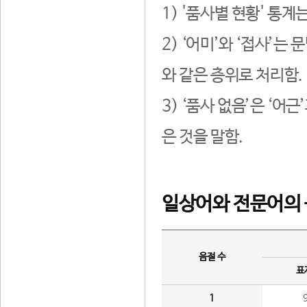
1) '품사별 현황' 통계
2) ‘어미’와 ‘접사’
와 같은 층위로 처리함.
3) ‘품사 없음’은 ‘어
은 것을 말함.
일상어와 전문어의 
음절 수
표
1