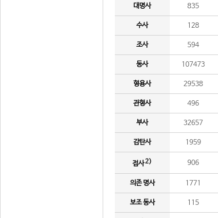
대명사
835
수사
128
조사
594
동사
107473
형용사
29538
관형사
496
부사
32657
감탄사
1959
2)
906
접사
의존 명사
1771
보조 동사
115