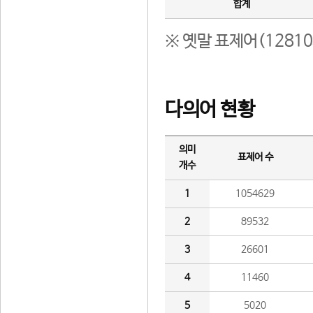
합계
※ 옛말 표제어(1281
다의어 현황
의미
표제어 수
개수
1
1054629
2
89532
3
26601
4
11460
5
5020