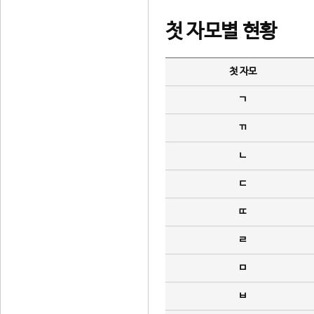
첫 자모별 현황
첫 자모
ㄱ
ㄲ
ㄴ
ㄷ
ㄸ
ㄹ
ㅁ
ㅂ