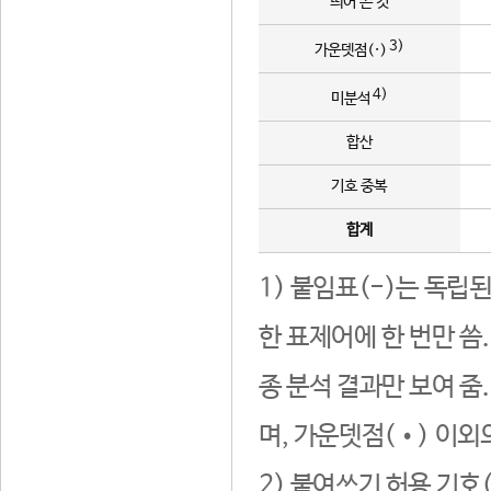
띄어 쓴 것
3)
가운뎃점(·)
4)
미분석
합산
기호 중복
합계
1) 붙임표(-)는 독립
한 표제어에 한 번만 씀
종 분석 결과만 보여 줌
며, 가운뎃점(•) 이외
2) 붙여쓰기 허용 기호