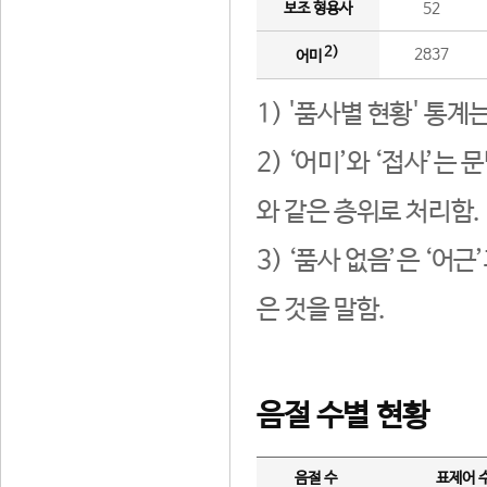
보조 형용사
52
2)
2837
어미
1) '품사별 현황' 통계
2) ‘어미’와 ‘접사’
와 같은 층위로 처리함.
3) ‘품사 없음’은 ‘어
은 것을 말함.
음절 수별 현황
음절 수
표제어 