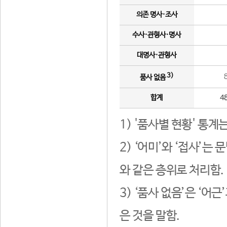
의존 명사·조사
수사·관형사·명사
대명사·관형사
3)
품사 없음
합계
4
1) '품사별 현황' 통계
2) ‘어미’와 ‘접사’
와 같은 층위로 처리함.
3) ‘품사 없음’은 ‘어
은 것을 말함.