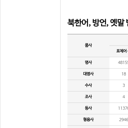
북한어, 방언, 옛말
품사
표제어
명사
4815
대명사
18
수사
3
조사
4
동사
1137
형용사
294