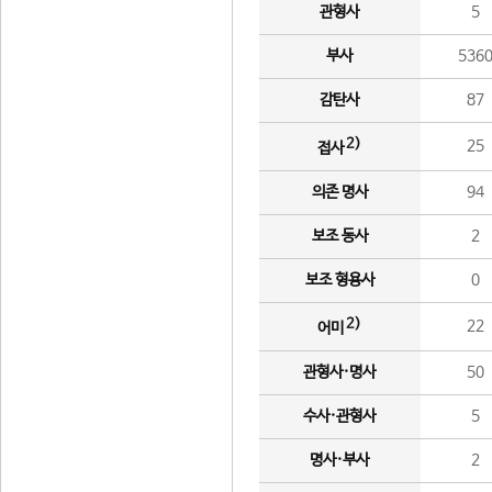
관형사
5
부사
536
감탄사
87
2)
25
접사
의존 명사
94
보조 동사
2
보조 형용사
0
2)
22
어미
관형사·명사
50
수사·관형사
5
명사·부사
2