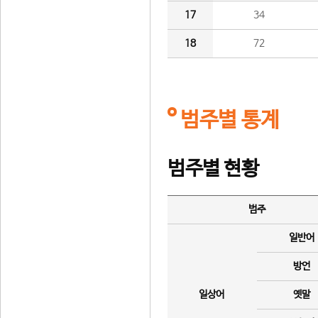
17
34
18
72
범주별 통계
범주별 현황
범주
일반어
방언
일상어
옛말