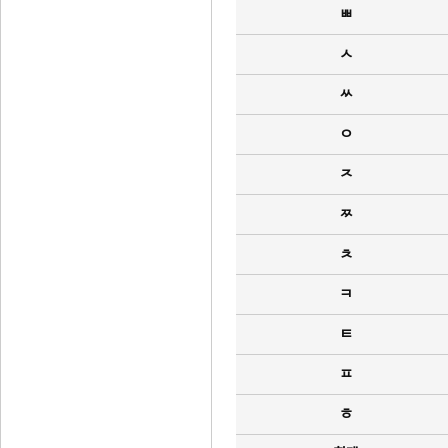
ㅃ
ㅅ
ㅆ
ㅇ
ㅈ
ㅉ
ㅊ
ㅋ
ㅌ
ㅍ
ㅎ