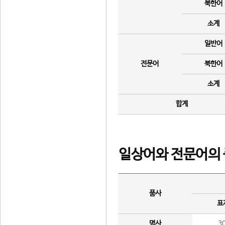
북한어
소계
일반어
전문어
북한어
소계
합계
일상어와 전문어의 
품사
표
명사
3