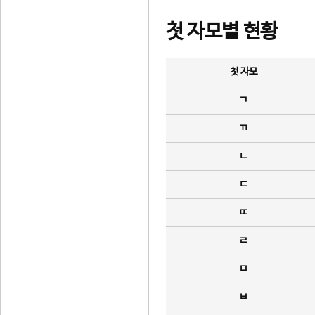
첫 자모별 현황
첫 자모
ㄱ
ㄲ
ㄴ
ㄷ
ㄸ
ㄹ
ㅁ
ㅂ