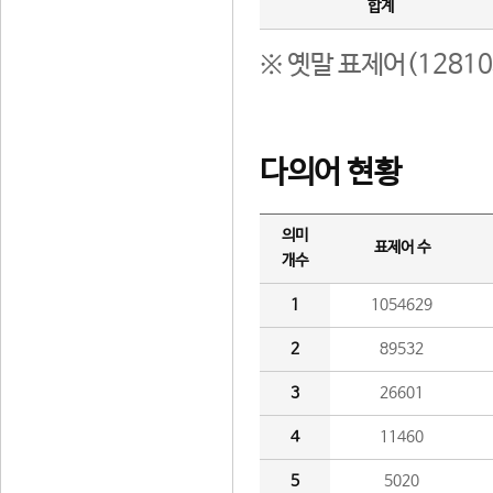
합계
※ 옛말 표제어(1281
다의어 현황
의미
표제어 수
개수
1
1054629
2
89532
3
26601
4
11460
5
5020