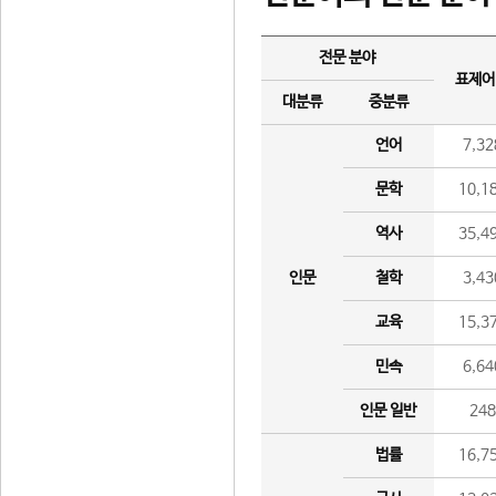
전문 분야
표제어
대분류
중분류
언어
7,32
문학
10,1
역사
35,4
인문
철학
3,43
교육
15,3
민속
6,64
인문 일반
24
법률
16,7