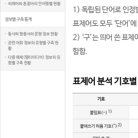
외래어와 혼종어의 언어명별 현황
1) 독립된 단어로 인정
정보별 구축 통계
표제어도 모두 ‘단어’에
동사와 형용사의 문형 정보 현황
2) ‘구’는 띄어 쓴 표
관련 어휘 정보의 유형별 구축 현
황
함함.
다중 매체(멀티미디어) 정보의 유
형별 구축 현황
표제어 분석 기호별
기호
1)
붙임표(-)
2)
붙여쓰기 허용 기호(^)