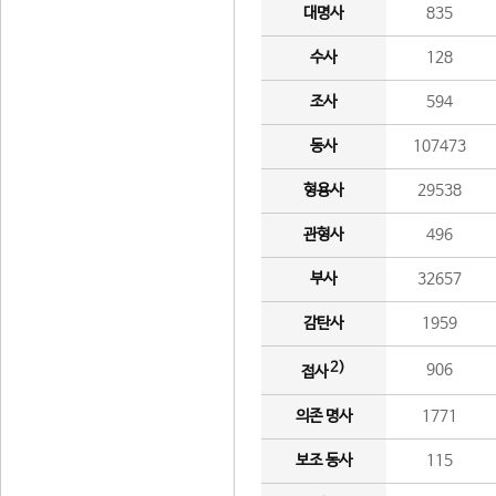
대명사
835
수사
128
조사
594
동사
107473
형용사
29538
관형사
496
부사
32657
감탄사
1959
2)
906
접사
의존 명사
1771
보조 동사
115