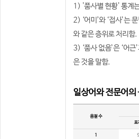
1) '품사별 현황' 통계
2) ‘어미’와 ‘접사’
와 같은 층위로 처리함.
3) ‘품사 없음’은 ‘어
은 것을 말함.
일상어와 전문어의 
음절 수
표
1