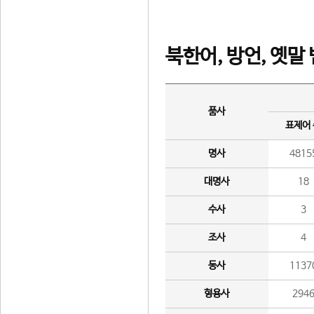
북한어, 방언, 옛말
품사
표제어
명사
4815
대명사
18
수사
3
조사
4
동사
1137
형용사
294