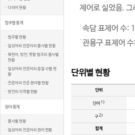
제어로 실었음. 그
다의어 현황
범주별 통계
속담 표제어 수: 1
범주별 현황
관용구 표제어 수:
일상어와 전문어의 품사별 현황
북한어, 방언, 옛말 범주의 품사별
현황
일상어와 전문어의 음절 수별 현
단위별 현황
황
전문어의 전문 분야별 현황
단위
방언의 지역별 현황
1)
단어
원어 통계
2)
구
품사별 현황
합계
일상어와 전문어의 원어 현황