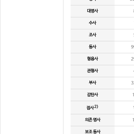
대명사
수사
조사
동사
9
형용사
2
관형사
부사
3
감탄사
2)
접사
의존 명사
보조 동사