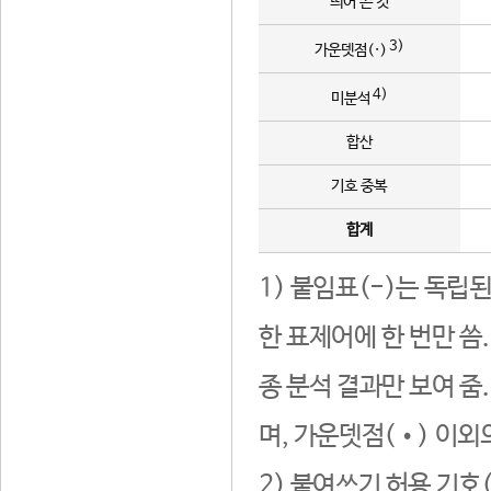
띄어 쓴 것
3)
가운뎃점(·)
4)
미분석
합산
기호 중복
합계
1) 붙임표(-)는 독립
한 표제어에 한 번만 씀
종 분석 결과만 보여 줌
며, 가운뎃점(•) 이외
2) 붙여쓰기 허용 기호