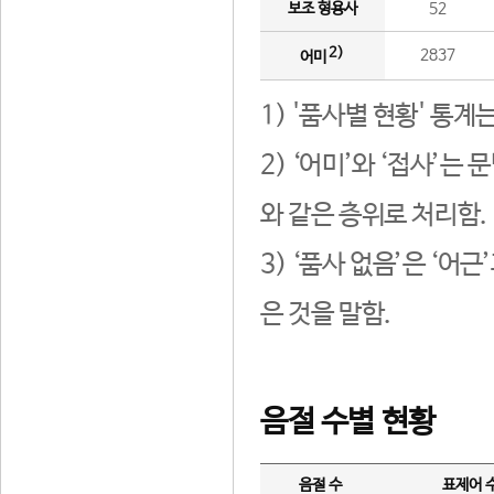
보조 형용사
52
2)
2837
어미
1) '품사별 현황' 통계
2) ‘어미’와 ‘접사’
와 같은 층위로 처리함.
3) ‘품사 없음’은 ‘어
은 것을 말함.
음절 수별 현황
음절 수
표제어 