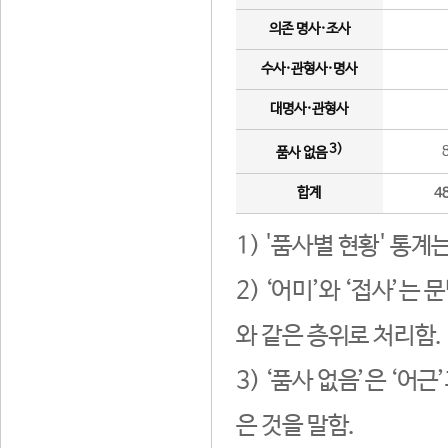
의존 명사·조사
수사·관형사·명사
대명사·관형사
3)
품사 없음
합계
4
1) '품사별 현황' 통계
2) ‘어미’와 ‘접사’
와 같은 층위로 처리함.
3) ‘품사 없음’은 ‘어
은 것을 말함.