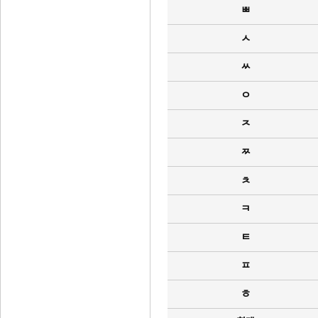
ㅃ
ㅅ
ㅆ
ㅇ
ㅈ
ㅉ
ㅊ
ㅋ
ㅌ
ㅍ
ㅎ