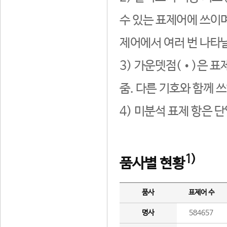
수 있는 표제어에 쓰이며
제어에서 여러 번 나타날
3) 가운뎃점(•)은 표
줌. 다른 기호와 함께 쓰
4) 미분석 표제 항은 
1)
품사별 현황
품사
표제어 수
명사
584657