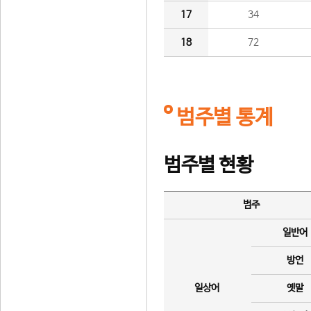
17
34
18
72
범주별 통계
범주별 현황
범주
일반어
방언
일상어
옛말