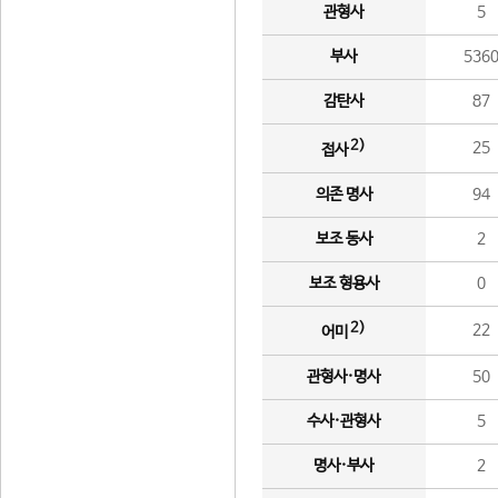
관형사
5
부사
536
감탄사
87
2)
25
접사
의존 명사
94
보조 동사
2
보조 형용사
0
2)
22
어미
관형사·명사
50
수사·관형사
5
명사·부사
2