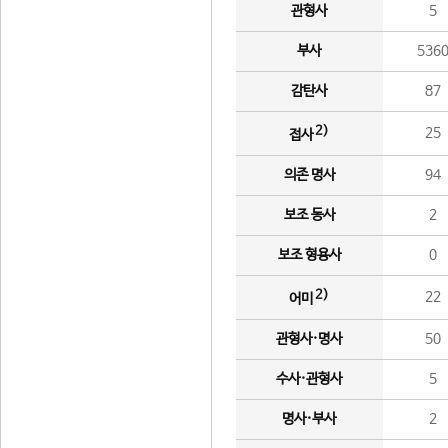
관형사
5
부사
536
감탄사
87
2)
25
접사
의존 명사
94
보조 동사
2
보조 형용사
0
2)
22
어미
관형사·명사
50
수사·관형사
5
명사·부사
2