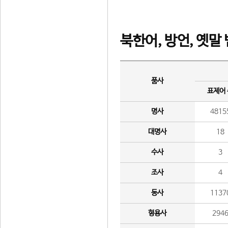
북한어, 방언, 옛말
품사
표제어
명사
4815
대명사
18
수사
3
조사
4
동사
1137
형용사
294