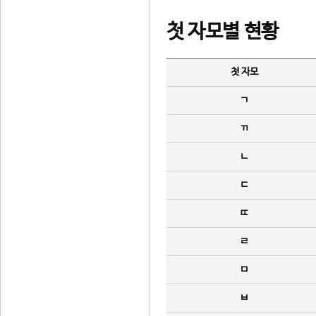
첫 자모별 현황
첫 자모
ㄱ
ㄲ
ㄴ
ㄷ
ㄸ
ㄹ
ㅁ
ㅂ