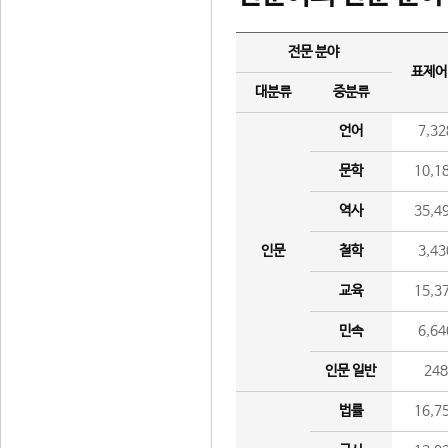
전문 분야
표제어
대분류
중분류
언어
7,32
문학
10,1
역사
35,4
인문
철학
3,43
교육
15,3
민속
6,64
인문 일반
24
법률
16,7