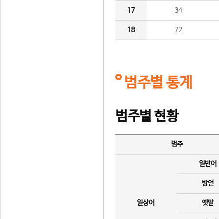
17
34
18
72
범주별 통계
범주별 현황
범주
일반어
방언
일상어
옛말