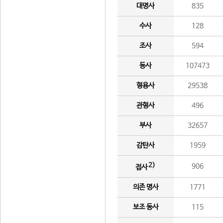
대명사
835
수사
128
조사
594
동사
107473
형용사
29538
관형사
496
부사
32657
감탄사
1959
2)
906
접사
의존 명사
1771
보조 동사
115