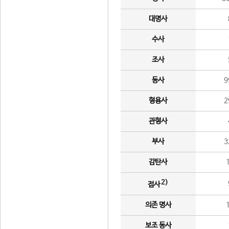
대명사
수사
조사
동사
9
형용사
2
관형사
부사
3
감탄사
2)
접사
의존 명사
보조 동사