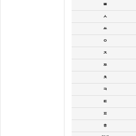
ㅃ
ㅅ
ㅆ
ㅇ
ㅈ
ㅉ
ㅊ
ㅋ
ㅌ
ㅍ
ㅎ