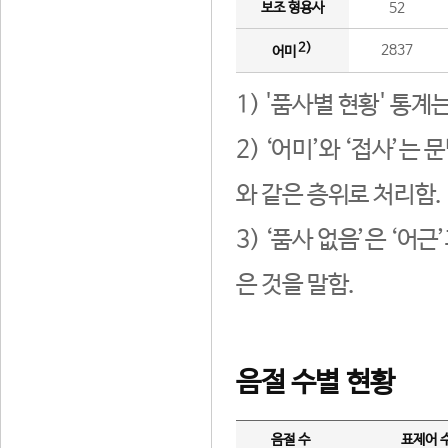
보조 형용사
52
2)
2837
어미
1) '품사별 현황' 통계
2) ‘어미’와 ‘접사’
와 같은 층위로 처리함.
3) ‘품사 없음’은 ‘어
은 것을 말함.
음절 수별 현황
음절 수
표제어 