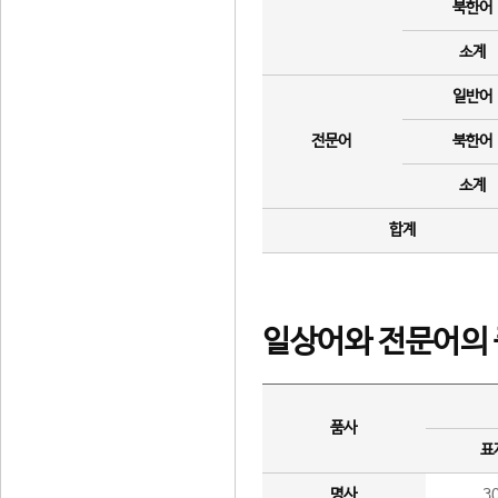
북한어
소계
일반어
전문어
북한어
소계
합계
일상어와 전문어의 
품사
표
명사
3