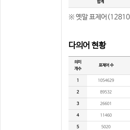
합계
※ 옛말 표제어(1281
다의어 현황
의미
표제어 수
개수
1
1054629
2
89532
3
26601
4
11460
5
5020