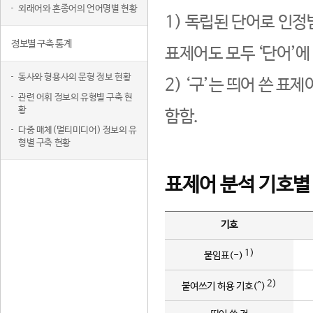
외래어와 혼종어의 언어명별 현황
1) 독립된 단어로 인정
정보별 구축 통계
표제어도 모두 ‘단어’에
동사와 형용사의 문형 정보 현황
2) ‘구’는 띄어 쓴 표
관련 어휘 정보의 유형별 구축 현
황
함함.
다중 매체(멀티미디어) 정보의 유
형별 구축 현황
표제어 분석 기호별
기호
1)
붙임표(-)
2)
붙여쓰기 허용 기호(^)