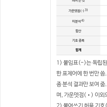
띄어 쓴 것
3)
가운뎃점(·)
4)
미분석
합산
기호 중복
합계
1) 붙임표(-)는 독립
한 표제어에 한 번만 씀
종 분석 결과만 보여 줌
며, 가운뎃점(•) 이외
2) 붙여쓰기 허용 기호