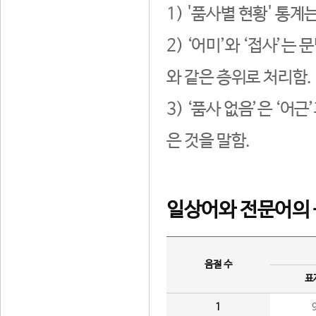
1) '품사별 현황' 통계
2) ‘어미’와 ‘접사’
와 같은 층위로 처리함.
3) ‘품사 없음’은 ‘어
은 것을 말함.
일상어와 전문어의 
음절 수
표
1