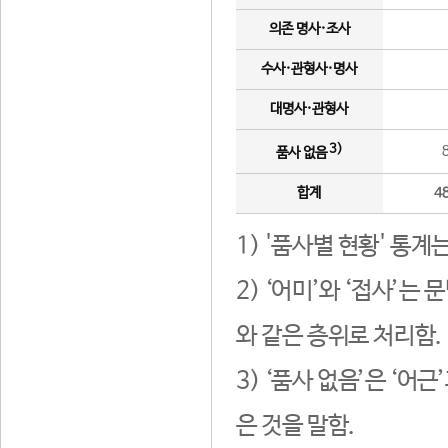
의존 명사·조사
수사·관형사·명사
대명사·관형사
3)
품사 없음
합계
4
1) '품사별 현황' 통계
2) ‘어미’와 ‘접사’
와 같은 층위로 처리함.
3) ‘품사 없음’은 ‘어
은 것을 말함.