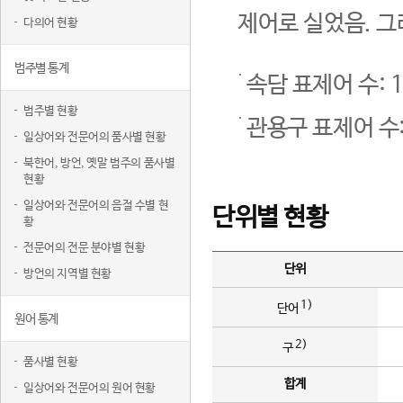
제어로 실었음. 그
다의어 현황
범주별 통계
속담 표제어 수: 1
범주별 현황
관용구 표제어 수:
일상어와 전문어의 품사별 현황
북한어, 방언, 옛말 범주의 품사별
현황
일상어와 전문어의 음절 수별 현
단위별 현황
황
전문어의 전문 분야별 현황
단위
방언의 지역별 현황
1)
단어
원어 통계
2)
구
품사별 현황
합계
일상어와 전문어의 원어 현황