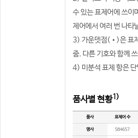
수 있는 표제어에 쓰이며
제어에서 여러 번 나타날
3) 가운뎃점(•)은 표
줌. 다른 기호와 함께 쓰
4) 미분석 표제 항은 
1)
품사별 현황
품사
표제어 수
명사
584657