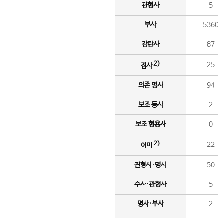
관형사
5
부사
536
감탄사
87
2)
25
접사
의존 명사
94
보조 동사
2
보조 형용사
0
2)
22
어미
관형사·명사
50
수사·관형사
5
명사·부사
2