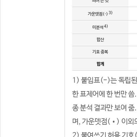
띄어 쓴 것
3)
가운뎃점(·)
4)
미분석
합산
기호 중복
합계
1) 붙임표(-)는 독립
한 표제어에 한 번만 씀
종 분석 결과만 보여 줌
며, 가운뎃점(•) 이외
2) 붙여쓰기 허용 기호