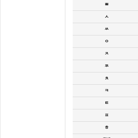
ㅃ
ㅅ
ㅆ
ㅇ
ㅈ
ㅉ
ㅊ
ㅋ
ㅌ
ㅍ
ㅎ