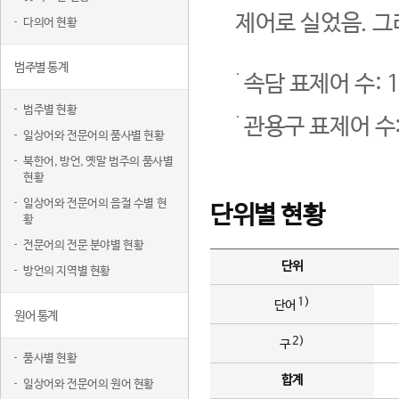
제어로 실었음. 그
다의어 현황
범주별 통계
속담 표제어 수: 1
범주별 현황
관용구 표제어 수:
일상어와 전문어의 품사별 현황
북한어, 방언, 옛말 범주의 품사별
현황
일상어와 전문어의 음절 수별 현
단위별 현황
황
전문어의 전문 분야별 현황
단위
방언의 지역별 현황
1)
단어
원어 통계
2)
구
품사별 현황
합계
일상어와 전문어의 원어 현황