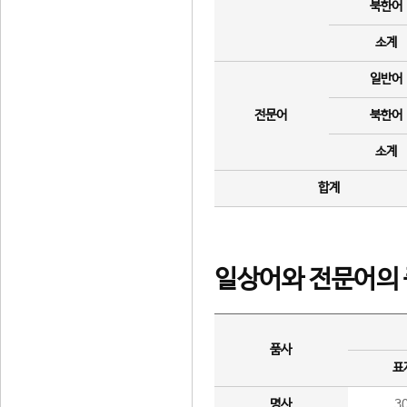
북한어
소계
일반어
전문어
북한어
소계
합계
일상어와 전문어의 
품사
표
명사
3