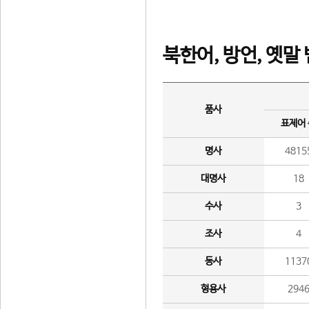
북한어, 방언, 옛말
품사
표제어
명사
4815
대명사
18
수사
3
조사
4
동사
1137
형용사
294