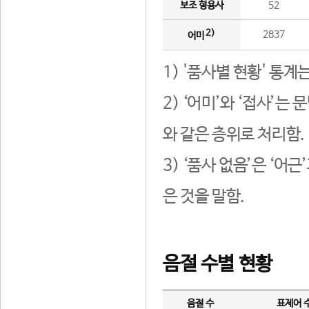
보조 형용사
52
2)
2837
어미
1) '품사별 현황' 통계
2) ‘어미’와 ‘접사’
와 같은 층위로 처리함.
3) ‘품사 없음’은 ‘어
은 것을 말함.
음절 수별 현황
음절 수
표제어 