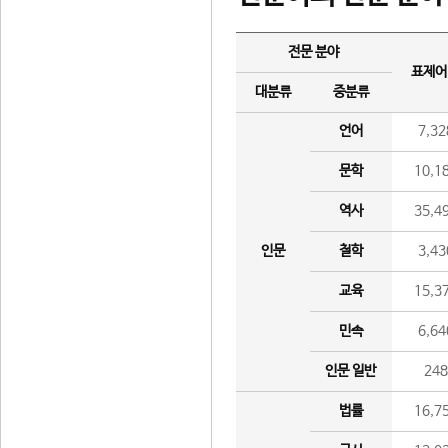
전문 분야
표제어
대분류
중분류
언어
7,32
문학
10,1
역사
35,4
인문
철학
3,43
교육
15,3
민속
6,64
인문 일반
24
법률
16,7