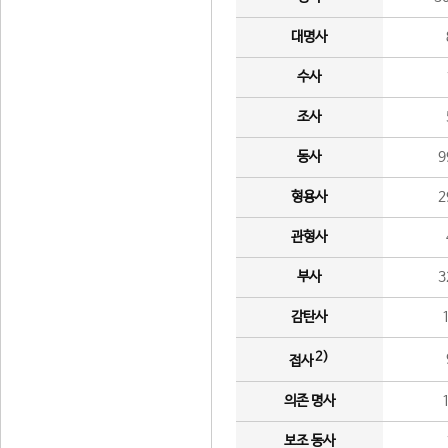
대명사
수사
조사
동사
9
형용사
2
관형사
부사
3
감탄사
2)
접사
의존 명사
보조 동사