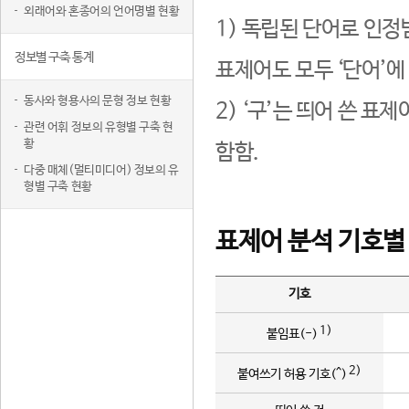
외래어와 혼종어의 언어명별 현황
1) 독립된 단어로 인정
정보별 구축 통계
표제어도 모두 ‘단어’에
동사와 형용사의 문형 정보 현황
2) ‘구’는 띄어 쓴 표
관련 어휘 정보의 유형별 구축 현
황
함함.
다중 매체(멀티미디어) 정보의 유
형별 구축 현황
표제어 분석 기호별
기호
1)
붙임표(-)
2)
붙여쓰기 허용 기호(^)