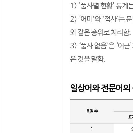
1) '품사별 현황' 통계
2) ‘어미’와 ‘접사’
와 같은 층위로 처리함.
3) ‘품사 없음’은 ‘어
은 것을 말함.
일상어와 전문어의 
음절 수
표
1