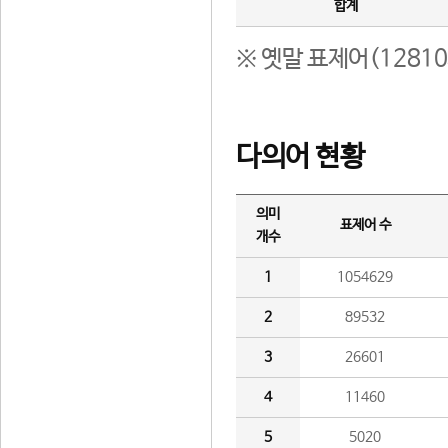
합계
※ 옛말 표제어(1281
다의어 현황
의미
표제어 수
개수
1
1054629
2
89532
3
26601
4
11460
5
5020