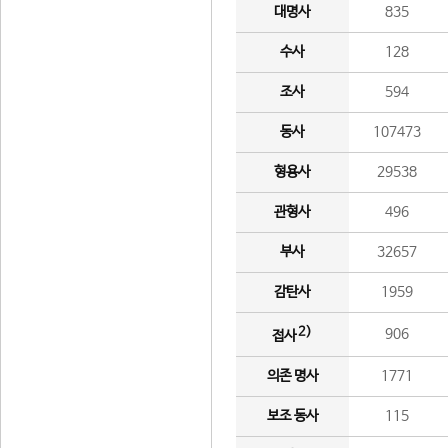
대명사
835
수사
128
조사
594
동사
107473
형용사
29538
관형사
496
부사
32657
감탄사
1959
2)
906
접사
의존 명사
1771
보조 동사
115