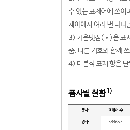
수 있는 표제어에 쓰이며
제어에서 여러 번 나타날
3) 가운뎃점(•)은 표
줌. 다른 기호와 함께 쓰
4) 미분석 표제 항은 
1)
품사별 현황
품사
표제어 수
명사
584657