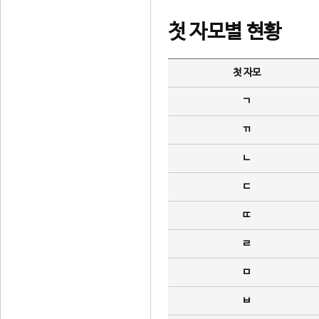
첫 자모별 현황
첫 자모
ㄱ
ㄲ
ㄴ
ㄷ
ㄸ
ㄹ
ㅁ
ㅂ