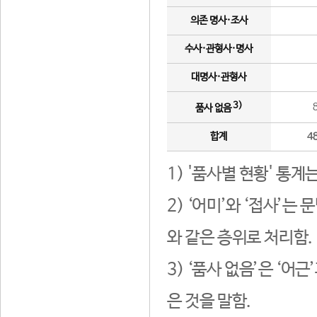
의존 명사·조사
수사·관형사·명사
대명사·관형사
3)
품사 없음
합계
4
1) '품사별 현황' 통계
2) ‘어미’와 ‘접사’
와 같은 층위로 처리함.
3) ‘품사 없음’은 ‘어
은 것을 말함.