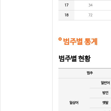
17
34
18
72
범주별 통계
범주별 현황
범주
일반어
방언
일상어
옛말