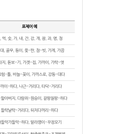
표제어 예
, 먹, 숯, 가, 내, 간, 강, 개, 광, 과, 명, 청
대, 골무, 동이, 윷-판, 참-빗, 가게, 가끔
지, 돋보-기, 가겟-집, 가까이, 가락-엿
럼-틀, 바늘-꽂이, 가까스로, 강동-대다
까이-하다, 나근-거리다, 타닥-거리다
-할아버지, 다람쥐-원숭이, 갈팡질팡-하다
들락날락-거리다, 뒤치다꺼리-하다
가들막가들막-하다, 말라깽이-꾸정모기