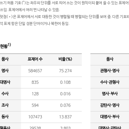
여쓰기 허용 기호(^)는 좌우의 단위를 서로 띄어 쓰는 것이 원칙이되 붙여 쓸 수 있는 표
 쓰임. 표제어에서 여러 번 나타날 수 있음.
운뎃점(•)은 표제어에서 서로 대등한 것이 병렬될 때 병렬되는 단위를 보여 줌. 다른 기호와
분석 표제 항은 단일 성분 단어이거나 북한어 등임.
1)
 현황
품사
표제어 수
비율(%)
품사
명사
584657
75.274
관형사·명사
대명사
835
0.108
수사·관형사
수사
128
0.016
명사·부사
조사
594
0.076
감탄사·명사
동사
107473
13.837
대명사·부사
형용사
29538
3.803
대명사·감탄사