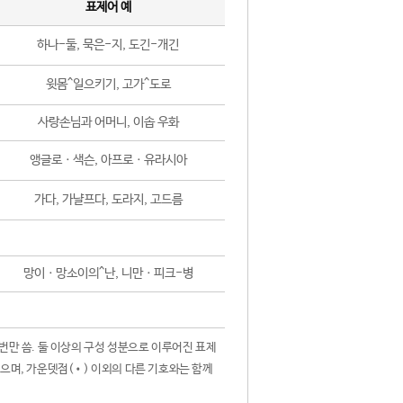
표제어 예
하나-둘, 묵은-지, 도긴-개긴
윗몸^일으키기, 고가^도로
사랑손님과 어머니, 이솝 우화
앵글로ㆍ색슨, 아프로ㆍ유라시아
가다, 가냘프다, 도라지, 고드름
망이ㆍ망소이의^난, 니만ㆍ피크-병
 번만 씀. 둘 이상의 구성 성분으로 이루어진 표제
않으며, 가운뎃점(•) 이외의 다른 기호와는 함께