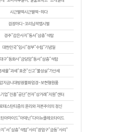
날개-꼬마하루살이, 털줄뾰족코-조개벌레
시근벌떡시근벌떡-하다
검정마디-꼬리납작맵시벌
경주^감은사지^동서^삼층^석탑
대한민국^임시^정부^수립^기념일
대구^동화사^금당암^동서^삼층^석탑
영세율^과세^표준^신고^불성실^가산세
감지금니대방광불화엄경-보현행원품
기업^진흥^공단^전자^상거래^지원^센터
로테스탄티즘의 윤리와 자본주의의 정신
코틴아마이드^아데닌^다이뉴클레오타이드
지^서^삼층^석탑^사리^장엄구^금동^사리^