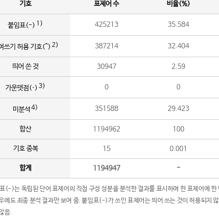
기호
표제어 수
비율(%)
1)
425213
35.584
붙임표(-)
2)
387214
32.404
여쓰기 허용 기호(^)
띄어 쓴 것
30947
2.59
3)
0
0
가운뎃점(·)
4)
351588
29.423
미분석
합산
1194962
100
기호 중복
15
0.001
합계
1194947
-
임표(-)는 독립된 단어 표제어의 직접 구성 성분을 분석한 결과를 표시하며 한 표제어에 한
우에도 최종 분석 결과만 보여 줌. 붙임표(-)가 쓰인 표제어는 띄어 쓰는 것이 허용되지 
않음.