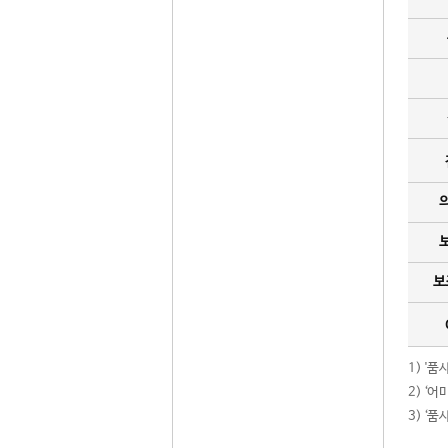
보
1) '
2) ‘
3) ‘