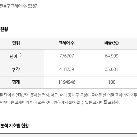
관용구 표제어 수: 5387
 현황
단위
표제어 수
비율(%)
1)
776707
64.999
단어
2)
418239
35.001
구
합계
1194946
100
립된 단어로 인정받지 못하는 접사, 어근, 어미 등과 구 구성이 줄어든 한 어절 표제어도 모두
구’는 띄어 쓴 표제어와 띄어 쓰는 것이 원칙이되 붙여 쓸 수 있는 표제어를 포함함.
 분석 기호별 현황