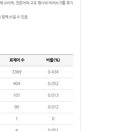
제어에 쓰이며, 전문어와 고유 명사의 띄어쓰기를 표기
 함께 쓰일 수 있음.
표제어 수
비율(%)
3369
0.434
404
0.052
101
0.013
90
0.012
1
0
4
0.001