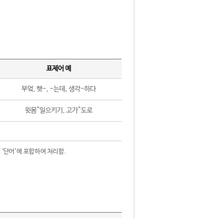
표제어 예
부엌, 햇-, -는데, 생각-하다
윗몸^일으키기, 고가^도로
 ‘단어’에 포함하여 처리함.