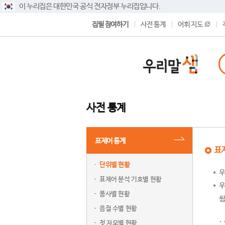
이 누리집은 대한민국 공식 전자정부 누리집입니다.
집필 참여하기
사전 통계
어휘 지도
사전 통계
표제어 통계
표
단위별 현황
우
표제어 분석 기호별 현황
우
품사별 현황
됨
음절 수별 현황
첫 자모별 현황