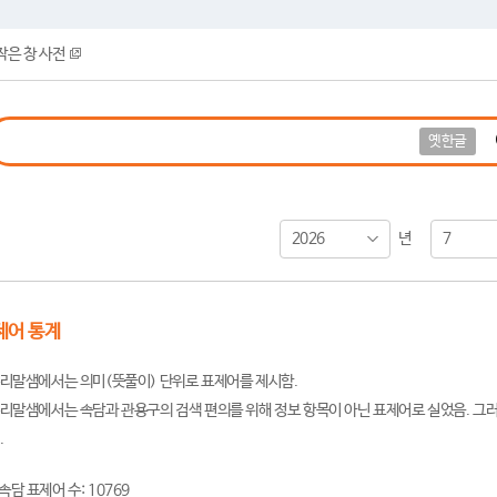
작은 창 사전
옛한글
2026
7
년
제어 통계
리말샘에서는 의미(뜻풀이) 단위로 표제어를 제시함.
리말샘에서는 속담과 관용구의 검색 편의를 위해 정보 항목이 아닌 표제어로 실었음. 그러
.
속담 표제어 수: 10769