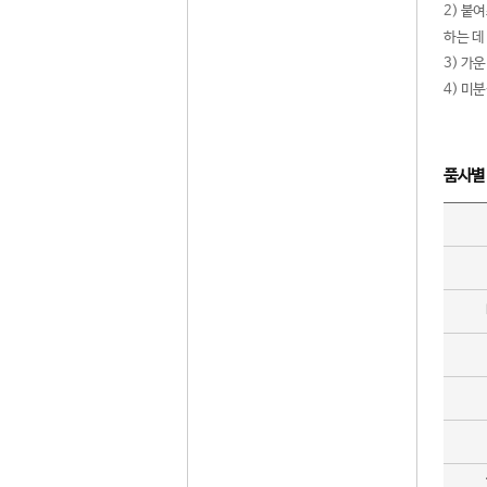
2) 붙
하는 데
3) 가
4) 미
품사별