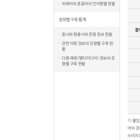
외래어와 혼종어의 언어명별 현황
정보별 구축 통계
붙
동사와 형용사의 문형 정보 현황
관련 어휘 정보의 유형별 구축 현
황
다중 매체(멀티미디어) 정보의 유
형별 구축 현황
1) 붙
어의 경
쓰이지 