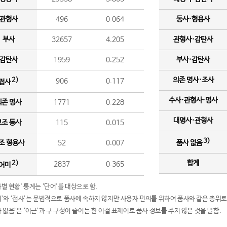
관형사
496
0.064
동사·형용사
부사
32657
4.205
관형사·감탄사
감탄사
1959
0.252
부사·감탄사
의존 명사·조사
2)
906
0.117
접사
수사·관형사·명사
의존 명사
1771
0.228
대명사·관형사
보조 동사
115
0.015
3)
조 형용사
52
0.007
품사 없음
합계
2)
2837
0.365
어미
품사별 현황' 통계는 '단어'를 대상으로 함.
어미’와 ‘접사’는 문법적으로 품사에 속하지 않지만 사용자 편의를 위하여 품사와 같은 층위로
품사 없음’은 ‘어근’과 구 구성이 줄어든 한 어절 표제어로 품사 정보를 주지 않은 것을 말함.