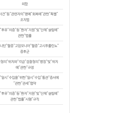
외함
사건^등^관련자의^명예^회복에^관한^특별^
조치법
^후유^의증^등^환자^지원^및^단체^설립에^
관한^법률
니틴^혈증^고암모니아^혈증^고시투룰린뇨^
증후군
청의^위치와^각급^검찰청의^명칭^및^위치
에^관한^규정
^일시^수입을^위한^일시^수입^통관^증서에
^관한^관세^협약
^후유^의증^등^환자^지원^및^단체^설립에^
관한^법률^시행^규칙