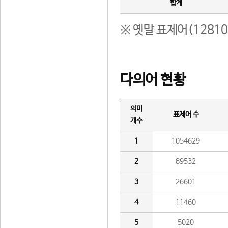
합계
※ 옛말 표제어(1281
다의어 현황
의미
표제어 수
개수
1
1054629
2
89532
3
26601
4
11460
5
5020