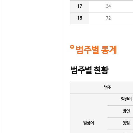
17
34
18
72
범주별 통계
범주별 현황
범주
일반어
방언
일상어
옛말