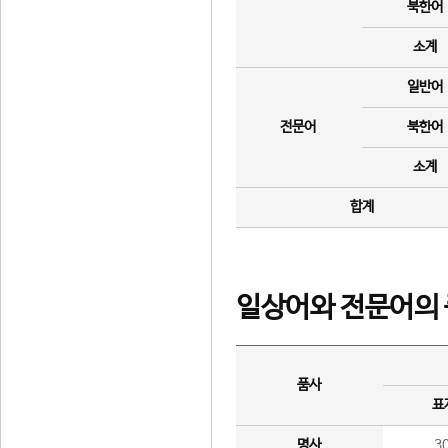
북한어
소계
일반어
전문어
북한어
소계
합계
일상어와 전문어의 
품사
표
명사
3