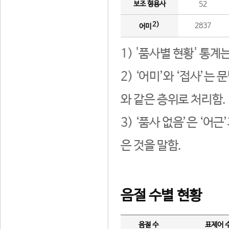
보조 형용사
52
2)
2837
어미
1) '품사별 현황' 통계
2) ‘어미’와 ‘접사’
와 같은 층위로 처리함.
3) ‘품사 없음’은 ‘어
은 것을 말함.
음절 수별 현황
음절 수
표제어 