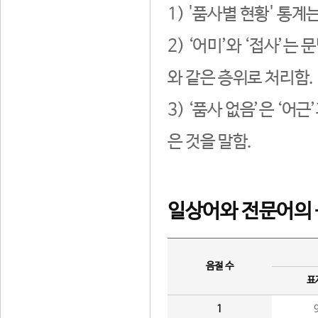
1) '품사별 현황' 통계
2) ‘어미’와 ‘접사’
와 같은 층위로 처리함.
3) ‘품사 없음’은 ‘어
은 것을 말함.
일상어와 전문어의 
음절 수
표
1