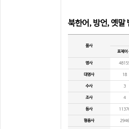
북한어, 방언, 옛말
품사
표제어
명사
4815
대명사
18
수사
3
조사
4
동사
1137
형용사
294