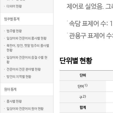
제어로 실었음. 그
다의어 현황
범주별 통계
속담 표제어 수: 1
범주별 현황
관용구 표제어 수:
일상어와 전문어의 품사별 현황
북한어, 방언, 옛말 범주의 품사별
현황
일상어와 전문어의 음절 수별 현
단위별 현황
황
전문어의 전문 분야별 현황
단위
방언의 지역별 현황
1)
단어
원어 통계
2)
구
품사별 현황
합계
일상어와 전문어의 원어 현황