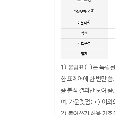
띄어 쓴 것
3)
가운뎃점(·)
4)
미분석
합산
기호 중복
합계
1) 붙임표(-)는 독립
한 표제어에 한 번만 씀
종 분석 결과만 보여 줌
며, 가운뎃점(•) 이외
2) 붙여쓰기 허용 기호