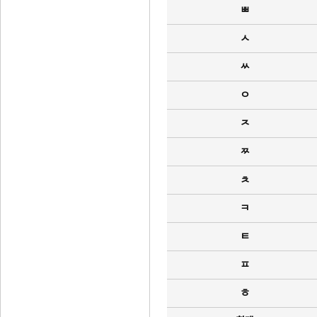
ㅃ
ㅅ
ㅆ
ㅇ
ㅈ
ㅉ
ㅊ
ㅋ
ㅌ
ㅍ
ㅎ