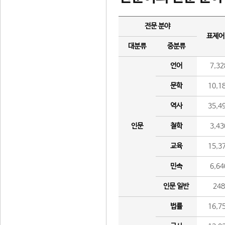
전문 분야
표제어
대분류
중분류
언어
7,32
문학
10,1
역사
35,4
인문
철학
3,43
교육
15,3
민속
6,64
인문 일반
24
법률
16,7