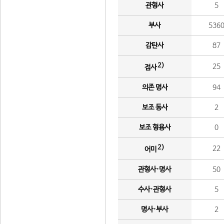
관형사
5
부사
536
감탄사
87
2)
25
접사
의존 명사
94
보조 동사
2
보조 형용사
0
2)
22
어미
관형사·명사
50
수사·관형사
5
명사·부사
2