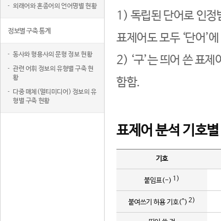
외래어와 혼종어의 언어명별 현황
1) 독립된 단어로 인정
정보별 구축 통계
표제어도 모두 ‘단어’에
동사와 형용사의 문형 정보 현황
2) ‘구’는 띄어 쓴 표
관련 어휘 정보의 유형별 구축 현
황
함함.
다중 매체(멀티미디어) 정보의 유
형별 구축 현황
표제어 분석 기호별
기호
1)
붙임표(-)
2)
붙여쓰기 허용 기호(^)