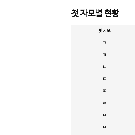
첫 자모별 현황
첫 자모
ㄱ
ㄲ
ㄴ
ㄷ
ㄸ
ㄹ
ㅁ
ㅂ