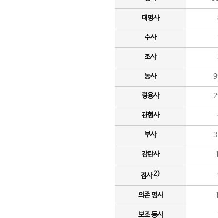
대명사
수사
조사
동사
9
형용사
2
관형사
부사
3
감탄사
2)
접사
의존 명사
보조 동사