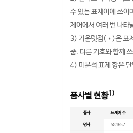
수 있는 표제어에 쓰이며
제어에서 여러 번 나타날
3) 가운뎃점(•)은 표
줌. 다른 기호와 함께 쓰
4) 미분석 표제 항은 
1)
품사별 현황
품사
표제어 수
명사
584657