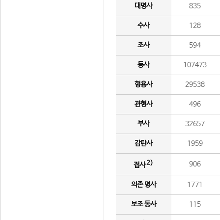
대명사
835
수사
128
조사
594
동사
107473
형용사
29538
관형사
496
부사
32657
감탄사
1959
2)
906
접사
의존 명사
1771
보조 동사
115