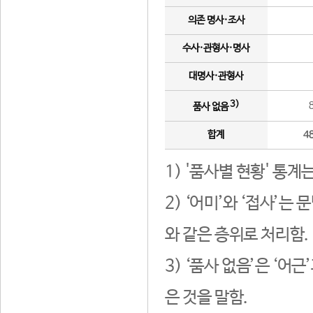
의존 명사·조사
수사·관형사·명사
대명사·관형사
3)
품사 없음
합계
4
1) '품사별 현황' 통계
2) ‘어미’와 ‘접사’
와 같은 층위로 처리함.
3) ‘품사 없음’은 ‘어
은 것을 말함.