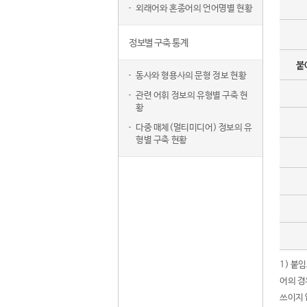
외래어와 혼종어의 언어명별 현황
정보별 구축 통계
붙
동사와 형용사의 문형 정보 현황
관련 어휘 정보의 유형별 구축 현
황
다중 매체(멀티미디어) 정보의 유
형별 구축 현황
1) 붙
어의 경
쓰이지 