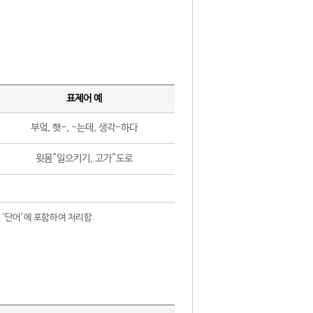
표제어 예
부엌, 햇-, -는데, 생각-하다
윗몸^일으키기, 고가^도로
 ‘단어’에 포함하여 처리함.