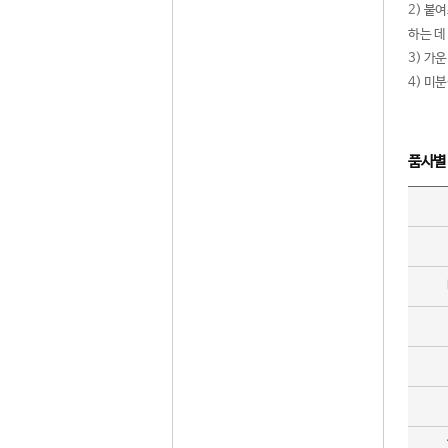
2) 붙
하는 데
3) 가
4) 미
품사별