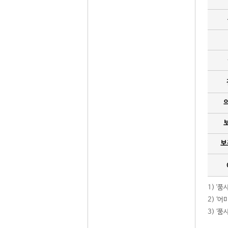
보
1) '
2) ‘
3) ‘