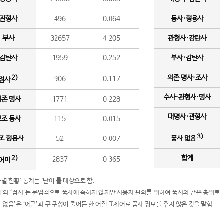
관형사
496
0.064
동사·형용사
부사
32657
4.205
관형사·감탄사
감탄사
1959
0.252
부사·감탄사
의존 명사·조사
2)
906
0.117
접사
수사·관형사·명사
의존 명사
1771
0.228
대명사·관형사
보조 동사
115
0.015
3)
조 형용사
52
0.007
품사 없음
합계
2)
2837
0.365
어미
품사별 현황' 통계는 '단어'를 대상으로 함.
어미’와 ‘접사’는 문법적으로 품사에 속하지 않지만 사용자 편의를 위하여 품사와 같은 층위로
품사 없음’은 ‘어근’과 구 구성이 줄어든 한 어절 표제어로 품사 정보를 주지 않은 것을 말함.