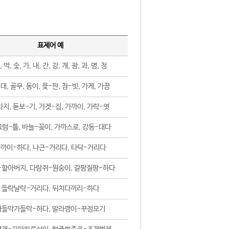
표제어 예
, 먹, 숯, 가, 내, 간, 강, 개, 광, 과, 명, 청
대, 골무, 동이, 윷-판, 참-빗, 가게, 가끔
지, 돋보-기, 가겟-집, 가까이, 가락-엿
럼-틀, 바늘-꽂이, 가까스로, 강동-대다
까이-하다, 나근-거리다, 타닥-거리다
-할아버지, 다람쥐-원숭이, 갈팡질팡-하다
들락날락-거리다, 뒤치다꺼리-하다
가들막가들막-하다, 말라깽이-꾸정모기