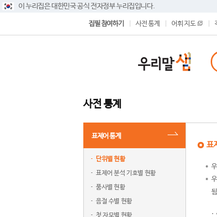
이 누리집은 대한민국 공식 전자정부 누리집입니다.
집필 참여하기
사전 통계
어휘 지도
사전 통계
표제어 통계
표
단위별 현황
우
표제어 분석 기호별 현황
우
품사별 현황
됨
음절 수별 현황
첫 자모별 현황