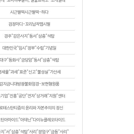
날개-꼬마하루살이, 털줄뾰족코-조개벌레
시근벌떡시근벌떡-하다
검정마디-꼬리납작맵시벌
경주^감은사지^동서^삼층^석탑
대한민국^임시^정부^수립^기념일
대구^동화사^금당암^동서^삼층^석탑
영세율^과세^표준^신고^불성실^가산세
감지금니대방광불화엄경-보현행원품
기업^진흥^공단^전자^상거래^지원^센터
로테스탄티즘의 윤리와 자본주의의 정신
코틴아마이드^아데닌^다이뉴클레오타이드
지^서^삼층^석탑^사리^장엄구^금동^사리^