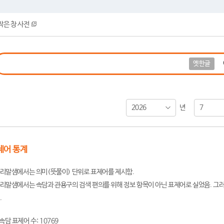
작은 창 사전
옛한글
2026
7
년
제어 통계
리말샘에서는 의미(뜻풀이) 단위로 표제어를 제시함.
리말샘에서는 속담과 관용구의 검색 편의를 위해 정보 항목이 아닌 표제어로 실었음. 그러
.
속담 표제어 수: 10769