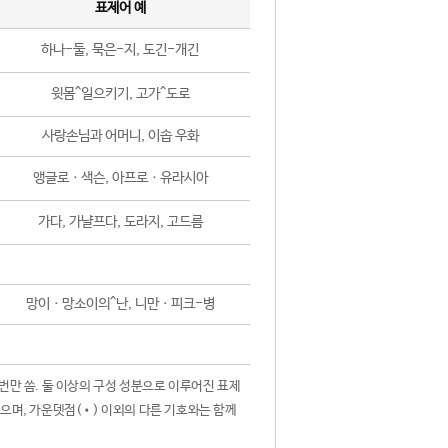
표제어 예
하나-둘, 묵은-지, 도긴-개긴
윗몸^일으키기, 고가^도로
사랑손님과 어머니, 이솝 우화
앵글로ㆍ색슨, 아프로ㆍ유라시아
가다, 가냘프다, 도라지, 고드름
망이ㆍ망소이의^난, 니만ㆍ피크-병
 번만 씀. 둘 이상의 구성 성분으로 이루어진 표제
않으며, 가운뎃점(•) 이외의 다른 기호와는 함께