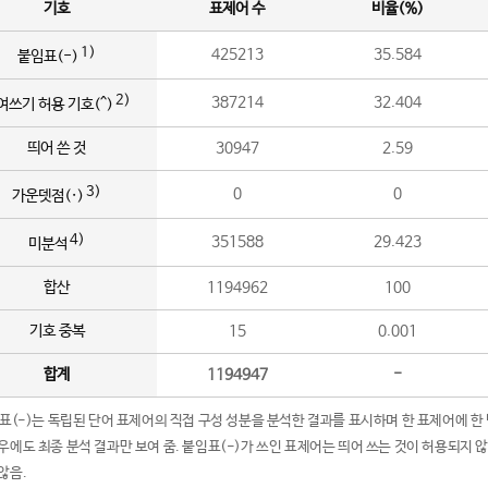
기호
표제어 수
비율(%)
1)
425213
35.584
붙임표(-)
2)
387214
32.404
여쓰기 허용 기호(^)
띄어 쓴 것
30947
2.59
3)
0
0
가운뎃점(·)
4)
351588
29.423
미분석
합산
1194962
100
기호 중복
15
0.001
합계
1194947
-
임표(-)는 독립된 단어 표제어의 직접 구성 성분을 분석한 결과를 표시하며 한 표제어에 한
우에도 최종 분석 결과만 보여 줌. 붙임표(-)가 쓰인 표제어는 띄어 쓰는 것이 허용되지 
않음.