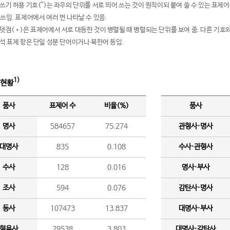
여쓰기 허용 기호(^)는 좌우의 단위를 서로 띄어 쓰는 것이 원칙이되 붙여 쓸 수 있는 표
 쓰임. 표제어에서 여러 번 나타날 수 있음.
운뎃점(•)은 표제어에서 서로 대등한 것이 병렬될 때 병렬되는 단위를 보여 줌. 다른 기호와
분석 표제 항은 단일 성분 단어이거나 북한어 등임.
1)
 현황
품사
표제어 수
비율(%)
품사
명사
584657
75.274
관형사·명사
대명사
835
0.108
수사·관형사
수사
128
0.016
명사·부사
조사
594
0.076
감탄사·명사
동사
107473
13.837
대명사·부사
형용사
29538
3.803
대명사·감탄사