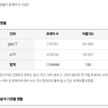
관용구 표제어 수: 5387
 현황
단위
표제어 수
비율(%)
1)
776707
64.999
단어
2)
418239
35.001
구
합계
1194946
100
립된 단어로 인정받지 못하는 접사, 어근, 어미 등과 구 구성이 줄어든 한 어절 표제어도 모두
구’는 띄어 쓴 표제어와 띄어 쓰는 것이 원칙이되 붙여 쓸 수 있는 표제어를 포함함.
 분석 기호별 현황