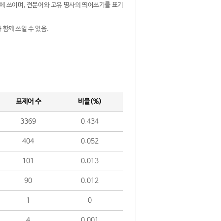
제어에 쓰이며, 전문어와 고유 명사의 띄어쓰기를 표기
 함께 쓰일 수 있음.
표제어 수
비율(%)
3369
0.434
404
0.052
101
0.013
90
0.012
1
0
4
0.001