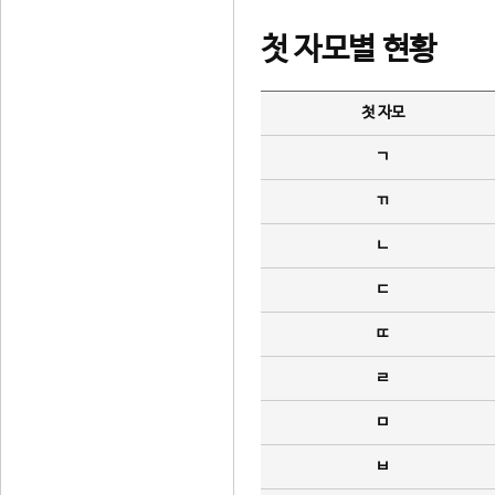
첫 자모별 현황
첫 자모
ㄱ
ㄲ
ㄴ
ㄷ
ㄸ
ㄹ
ㅁ
ㅂ