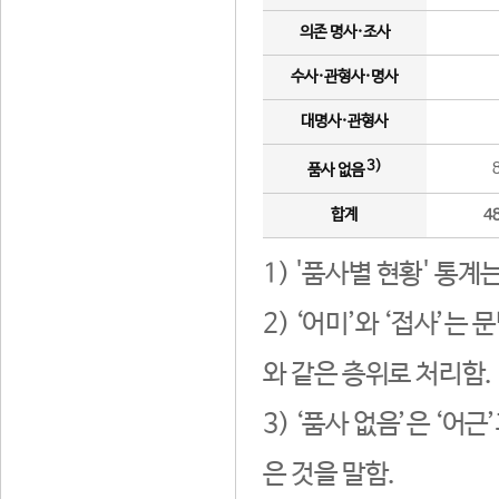
의존 명사·조사
수사·관형사·명사
대명사·관형사
3)
품사 없음
합계
4
1) '품사별 현황' 통계
2) ‘어미’와 ‘접사’
와 같은 층위로 처리함.
3) ‘품사 없음’은 ‘어
은 것을 말함.