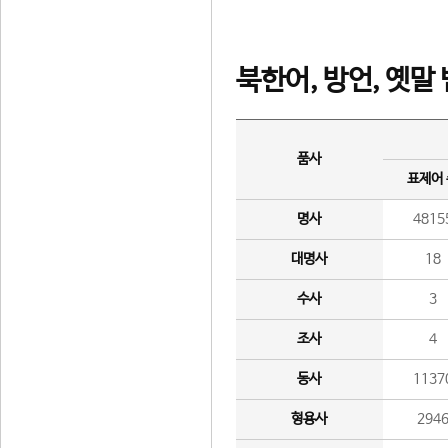
북한어, 방언, 옛말
품사
표제어
명사
4815
대명사
18
수사
3
조사
4
동사
1137
형용사
294