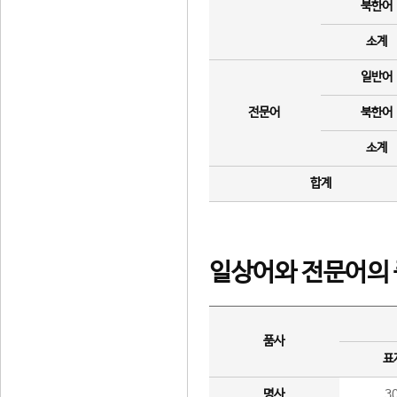
북한어
소계
일반어
전문어
북한어
소계
합계
일상어와 전문어의 
품사
표
명사
3