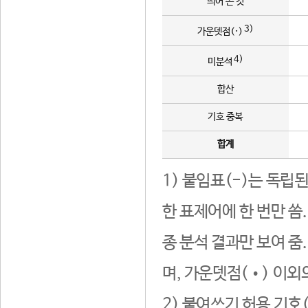
띄어 쓴 것
3)
가운뎃점(·)
4)
미분석
합산
기호 중복
합계
1) 붙임표(-)는 독립
한 표제어에 한 번만 씀
종 분석 결과만 보여 줌
며, 가운뎃점(•) 이외
2) 붙여쓰기 허용 기호