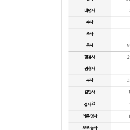
대명사
수사
조사
동사
9
형용사
2
관형사
부사
3
감탄사
2)
접사
의존 명사
보조 동사