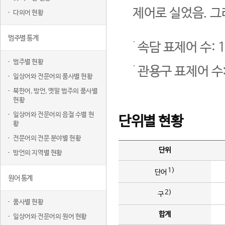
제어로 실었음. 그
다의어 현황
범주별 통계
속담 표제어 수: 1
범주별 현황
관용구 표제어 수:
일상어와 전문어의 품사별 현황
북한어, 방언, 옛말 범주의 품사별
현황
일상어와 전문어의 음절 수별 현
단위별 현황
황
전문어의 전문 분야별 현황
단위
방언의 지역별 현황
1)
단어
원어 통계
2)
구
품사별 현황
합계
일상어와 전문어의 원어 현황