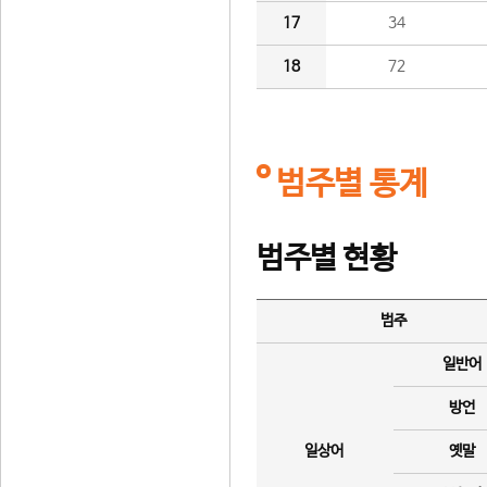
17
34
18
72
범주별 통계
범주별 현황
범주
일반어
방언
일상어
옛말