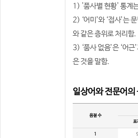
1) '품사별 현황' 통계
2) ‘어미’와 ‘접사’
와 같은 층위로 처리함.
3) ‘품사 없음’은 ‘어
은 것을 말함.
일상어와 전문어의 
음절 수
표
1