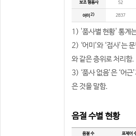
보조 형용사
52
2)
2837
어미
1) '품사별 현황' 통계
2) ‘어미’와 ‘접사’
와 같은 층위로 처리함.
3) ‘품사 없음’은 ‘어
은 것을 말함.
음절 수별 현황
음절 수
표제어 