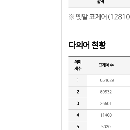
합계
※ 옛말 표제어(1281
다의어 현황
의미
표제어 수
개수
1
1054629
2
89532
3
26601
4
11460
5
5020