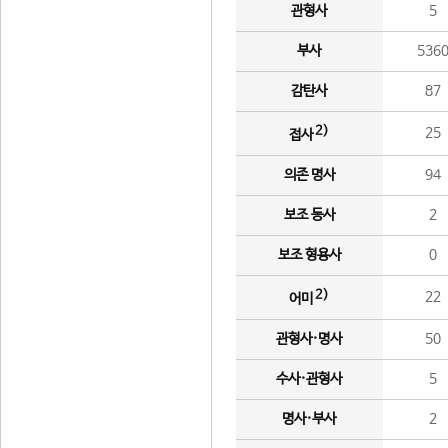
관형사
5
부사
536
감탄사
87
2)
25
접사
의존 명사
94
보조 동사
2
보조 형용사
0
2)
22
어미
관형사·명사
50
수사·관형사
5
명사·부사
2