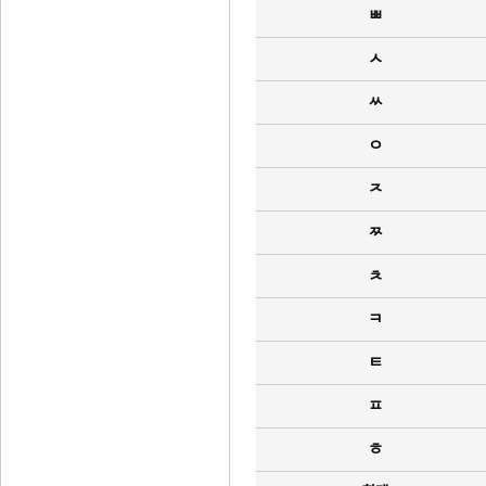
ㅃ
ㅅ
ㅆ
ㅇ
ㅈ
ㅉ
ㅊ
ㅋ
ㅌ
ㅍ
ㅎ