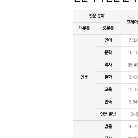
전문 분야
표제어
대분류
중분류
언어
7,32
문학
10,1
역사
35,4
인문
철학
3,43
교육
15,3
민속
6,64
인문 일반
24
법률
16,7