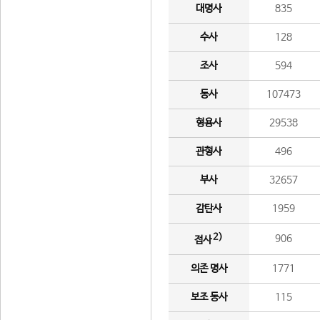
대명사
835
수사
128
조사
594
동사
107473
형용사
29538
관형사
496
부사
32657
감탄사
1959
2)
906
접사
의존 명사
1771
보조 동사
115