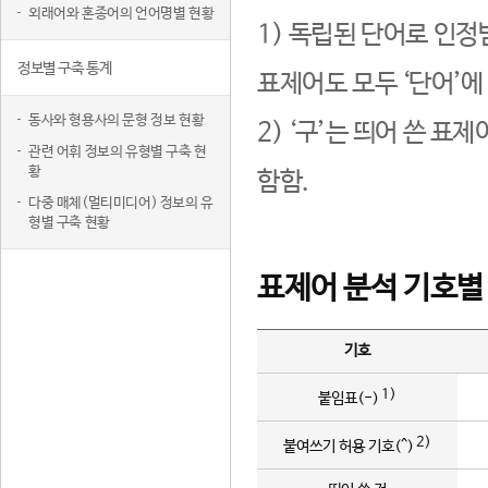
외래어와 혼종어의 언어명별 현황
1) 독립된 단어로 인정
정보별 구축 통계
표제어도 모두 ‘단어’에
동사와 형용사의 문형 정보 현황
2) ‘구’는 띄어 쓴 표
관련 어휘 정보의 유형별 구축 현
황
함함.
다중 매체(멀티미디어) 정보의 유
형별 구축 현황
표제어 분석 기호별
기호
1)
붙임표(-)
2)
붙여쓰기 허용 기호(^)