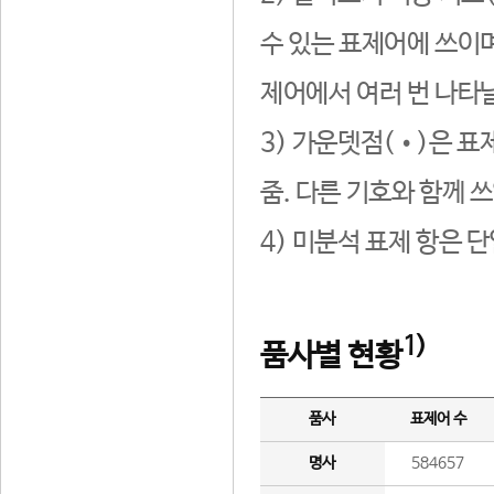
수 있는 표제어에 쓰이며
제어에서 여러 번 나타날
3) 가운뎃점(•)은 표
줌. 다른 기호와 함께 쓰
4) 미분석 표제 항은 
1)
품사별 현황
품사
표제어 수
명사
584657