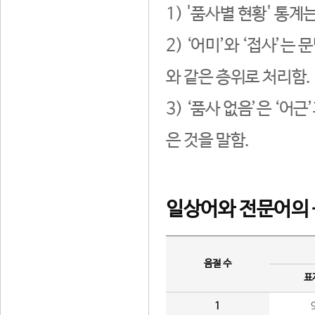
1) '품사별 현황' 통계
2) ‘어미’와 ‘접사’
와 같은 층위로 처리함.
3) ‘품사 없음’은 ‘어
은 것을 말함.
일상어와 전문어의 
음절 수
표
1