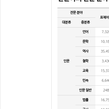
전문 분야
표제어
대분류
중분류
언어
7,32
문학
10,1
역사
35,4
인문
철학
3,43
교육
15,3
민속
6,64
인문 일반
24
법률
16,7