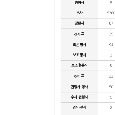
관형사
5
부사
536
감탄사
87
2)
25
접사
의존 명사
94
보조 동사
2
보조 형용사
0
2)
22
어미
관형사·명사
50
수사·관형사
5
명사·부사
2