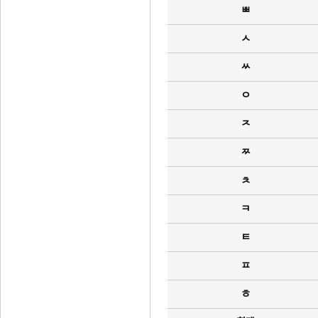
ㅃ
ㅅ
ㅆ
ㅇ
ㅈ
ㅉ
ㅊ
ㅋ
ㅌ
ㅍ
ㅎ