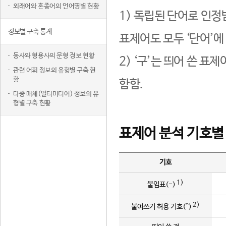
외래어와 혼종어의 언어명별 현황
1) 독립된 단어로 인정
정보별 구축 통계
표제어도 모두 ‘단어’에
동사와 형용사의 문형 정보 현황
2) ‘구’는 띄어 쓴 표
관련 어휘 정보의 유형별 구축 현
황
함함.
다중 매체(멀티미디어) 정보의 유
형별 구축 현황
표제어 분석 기호별
기호
1)
붙임표(-)
2)
붙여쓰기 허용 기호(^)