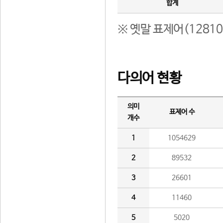
합계
※ 옛말 표제어(1281
다의어 현황
의미
표제어 수
개수
1
1054629
2
89532
3
26601
4
11460
5
5020