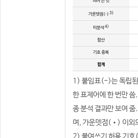
띄어 쓴 것
3)
가운뎃점(·)
4)
미분석
합산
기호 중복
합계
1) 붙임표(-)는 독립
한 표제어에 한 번만 씀
종 분석 결과만 보여 줌
며, 가운뎃점(•) 이외
2) 붙여쓰기 허용 기호