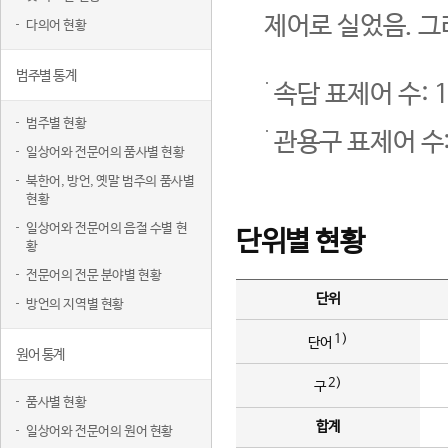
제어로 실었음. 그
다의어 현황
범주별 통계
속담 표제어 수: 1
범주별 현황
관용구 표제어 수:
일상어와 전문어의 품사별 현황
북한어, 방언, 옛말 범주의 품사별
현황
일상어와 전문어의 음절 수별 현
단위별 현황
황
전문어의 전문 분야별 현황
단위
방언의 지역별 현황
1)
단어
원어 통계
2)
구
품사별 현황
합계
일상어와 전문어의 원어 현황