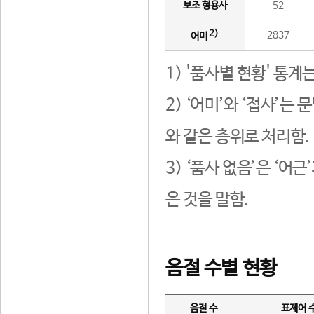
보조 형용사
52
2)
2837
어미
1) '품사별 현황' 통계
2) ‘어미’와 ‘접사’
와 같은 층위로 처리함.
3) ‘품사 없음’은 ‘어
은 것을 말함.
음절 수별 현황
음절 수
표제어 