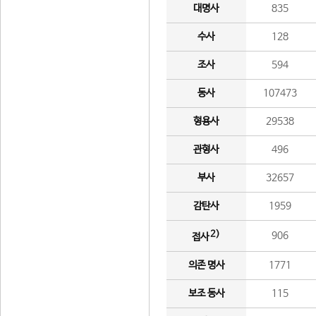
대명사
835
수사
128
조사
594
동사
107473
형용사
29538
관형사
496
부사
32657
감탄사
1959
2)
906
접사
의존 명사
1771
보조 동사
115