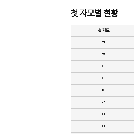
첫 자모별 현황
첫 자모
ㄱ
ㄲ
ㄴ
ㄷ
ㄸ
ㄹ
ㅁ
ㅂ