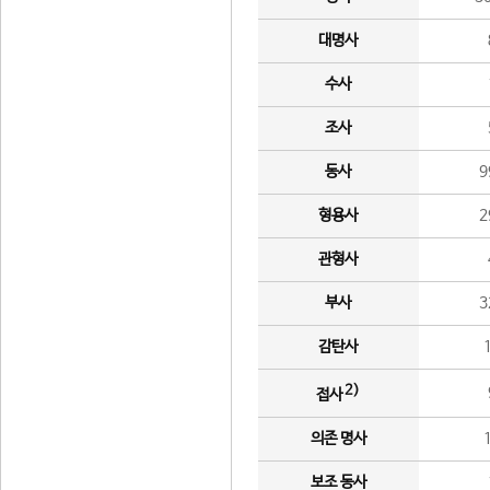
대명사
수사
조사
동사
9
형용사
2
관형사
부사
3
감탄사
2)
접사
의존 명사
보조 동사