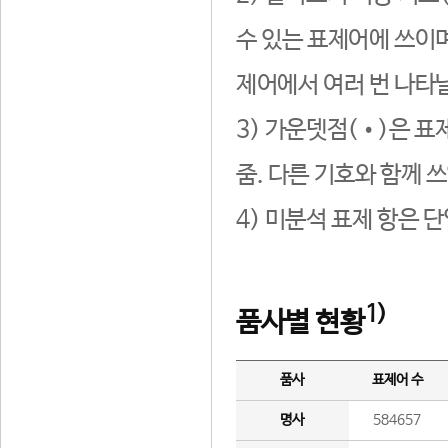
수 있는 표제어에 쓰이며
제어에서 여러 번 나타날
3) 가운뎃점(•)은 표
줌. 다른 기호와 함께 쓰
4) 미분석 표제 항은 
1)
품사별 현황
품사
표제어 수
명사
584657