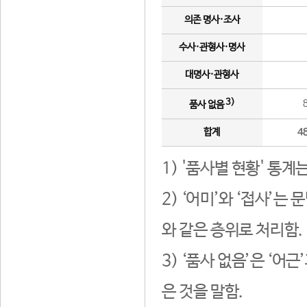
의존 명사·조사
수사·관형사·명사
대명사·관형사
3)
품사 없음
합계
4
1) '품사별 현황' 통계
2) ‘어미’와 ‘접사’
와 같은 층위로 처리함.
3) ‘품사 없음’은 ‘어
은 것을 말함.