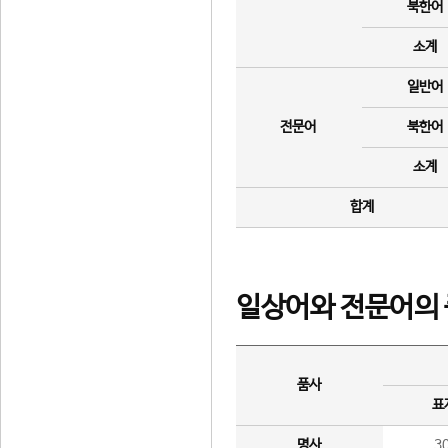
북한어
소계
일반어
전문어
북한어
소계
합계
일상어와 전문어의 
품사
표
명사
3