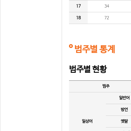
17
34
18
72
범주별 통계
범주별 현황
범주
일반어
방언
일상어
옛말