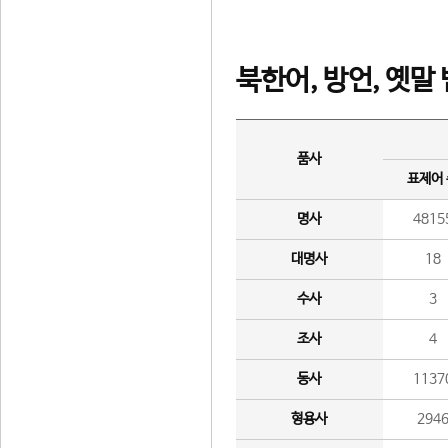
북한어, 방언, 옛말
품사
표제어
명사
4815
대명사
18
수사
3
조사
4
동사
1137
형용사
294