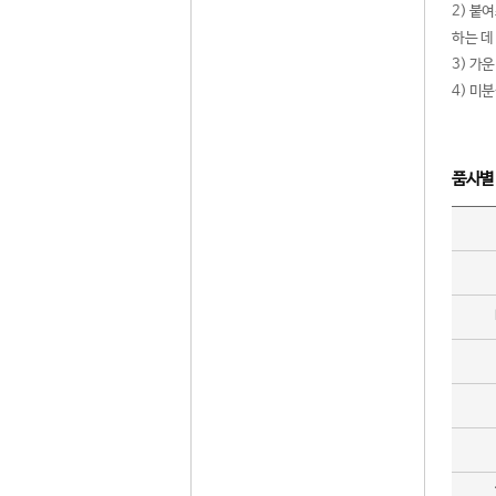
2) 붙
하는 데
3) 가
4) 미
품사별