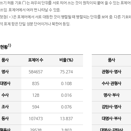
여쓰기 허용 기호(^)는 좌우의 단위를 서로 띄어 쓰는 것이 원칙이되 붙여 쓸 수 있는 표
 쓰임. 표제어에서 여러 번 나타날 수 있음.
운뎃점(•)은 표제어에서 서로 대등한 것이 병렬될 때 병렬되는 단위를 보여 줌. 다른 기호와
분석 표제 항은 단일 성분 단어이거나 북한어 등임.
1)
 현황
품사
표제어 수
비율(%)
품사
명사
584657
75.274
관형사·명사
대명사
835
0.108
수사·관형사
수사
128
0.016
명사·부사
조사
594
0.076
감탄사·명사
동사
107473
13.837
대명사·부사
형용사
29538
3.803
대명사·감탄사