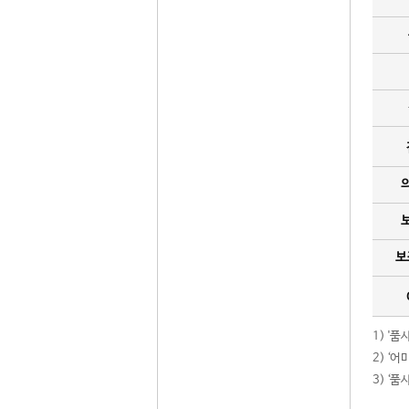
보
1) '
2) ‘
3) ‘