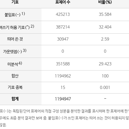
기호
표제어 수
비율(%)
1)
425213
35.584
붙임표(-)
2)
387214
32.404
여쓰기 허용 기호(^)
띄어 쓴 것
30947
2.59
3)
0
0
가운뎃점(·)
4)
351588
29.423
미분석
합산
1194962
100
기호 중복
15
0.001
합계
1194947
-
임표(-)는 독립된 단어 표제어의 직접 구성 성분을 분석한 결과를 표시하며 한 표제어에 한
우에도 최종 분석 결과만 보여 줌. 붙임표(-)가 쓰인 표제어는 띄어 쓰는 것이 허용되지 
않음.