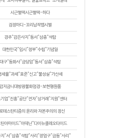
날개-꼬마하루살이, 털줄뾰족코-조개벌레
시근벌떡시근벌떡-하다
검정마디-꼬리납작맵시벌
경주^감은사지^동서^삼층^석탑
대한민국^임시^정부^수립^기념일
대구^동화사^금당암^동서^삼층^석탑
영세율^과세^표준^신고^불성실^가산세
감지금니대방광불화엄경-보현행원품
기업^진흥^공단^전자^상거래^지원^센터
로테스탄티즘의 윤리와 자본주의의 정신
코틴아마이드^아데닌^다이뉴클레오타이드
지^서^삼층^석탑^사리^장엄구^금동^사리^