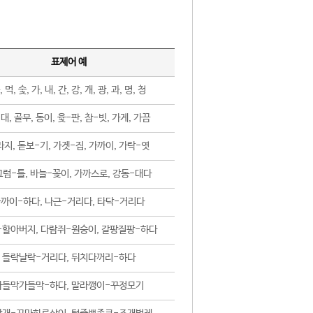
표제어 예
, 먹, 숯, 가, 내, 간, 강, 개, 광, 과, 명, 청
대, 골무, 동이, 윷-판, 참-빗, 가게, 가끔
지, 돋보-기, 가겟-집, 가까이, 가락-엿
럼-틀, 바늘-꽂이, 가까스로, 강동-대다
까이-하다, 나근-거리다, 타닥-거리다
-할아버지, 다람쥐-원숭이, 갈팡질팡-하다
들락날락-거리다, 뒤치다꺼리-하다
가들막가들막-하다, 말라깽이-꾸정모기