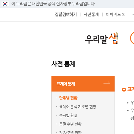
이 누리집은 대한민국 공식 전자정부 누리집입니다.
집필 참여하기
사전 통계
어휘 지도
사전 통계
표제어 통계
표
단위별 현황
우
표제어 분석 기호별 현황
우
품사별 현황
됨
음절 수별 현황
첫 자모별 현황