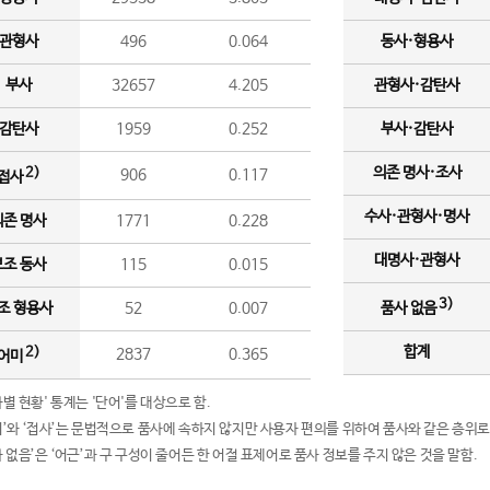
관형사
496
0.064
동사·형용사
부사
32657
4.205
관형사·감탄사
감탄사
1959
0.252
부사·감탄사
의존 명사·조사
2)
906
0.117
접사
수사·관형사·명사
의존 명사
1771
0.228
대명사·관형사
보조 동사
115
0.015
3)
조 형용사
52
0.007
품사 없음
합계
2)
2837
0.365
어미
품사별 현황' 통계는 '단어'를 대상으로 함.
어미’와 ‘접사’는 문법적으로 품사에 속하지 않지만 사용자 편의를 위하여 품사와 같은 층위로
품사 없음’은 ‘어근’과 구 구성이 줄어든 한 어절 표제어로 품사 정보를 주지 않은 것을 말함.