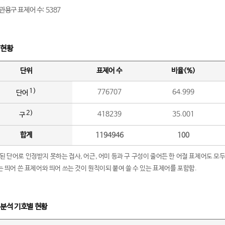
관용구 표제어 수: 5387
 현황
단위
표제어 수
비율(%)
1)
776707
64.999
단어
2)
418239
35.001
구
합계
1194946
100
립된 단어로 인정받지 못하는 접사, 어근, 어미 등과 구 구성이 줄어든 한 어절 표제어도 모두
구’는 띄어 쓴 표제어와 띄어 쓰는 것이 원칙이되 붙여 쓸 수 있는 표제어를 포함함.
 분석 기호별 현황