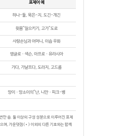
표제어 예
하나-둘, 묵은-지, 도긴-개긴
윗몸^일으키기, 고가^도로
사랑손님과 어머니, 이솝 우화
앵글로ㆍ색슨, 아프로ㆍ유라시아
가다, 가냘프다, 도라지, 고드름
망이ㆍ망소이의^난, 니만ㆍ피크-병
 번만 씀. 둘 이상의 구성 성분으로 이루어진 표제
않으며, 가운뎃점(•) 이외의 다른 기호와는 함께