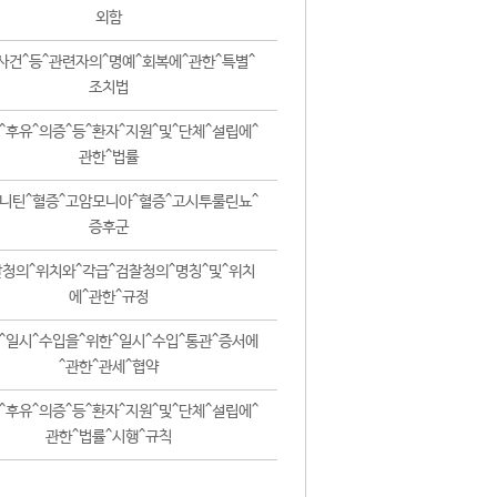
외함
사건^등^관련자의^명예^회복에^관한^특별^
조치법
^후유^의증^등^환자^지원^및^단체^설립에^
관한^법률
니틴^혈증^고암모니아^혈증^고시투룰린뇨^
증후군
청의^위치와^각급^검찰청의^명칭^및^위치
에^관한^규정
^일시^수입을^위한^일시^수입^통관^증서에
^관한^관세^협약
^후유^의증^등^환자^지원^및^단체^설립에^
관한^법률^시행^규칙