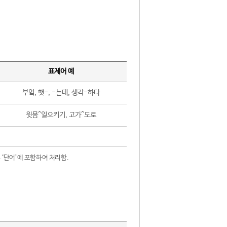
표제어 예
부엌, 햇-, -는데, 생각-하다
윗몸^일으키기, 고가^도로
 ‘단어’에 포함하여 처리함.