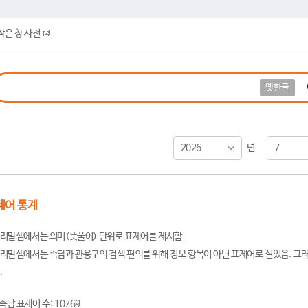
작은 창 사전
옛한글
2026
7
년
제어 통계
리말샘에서는 의미(뜻풀이) 단위로 표제어를 제시함.
리말샘에서는 속담과 관용구의 검색 편의를 위해 정보 항목이 아닌 표제어로 실었음. 그러
.
속담 표제어 수: 10769