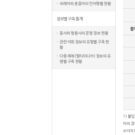
외래어와 혼종어의 언어명별 현황
정보별 구축 통계
붙
동사와 형용사의 문형 정보 현황
관련 어휘 정보의 유형별 구축 현
황
다중 매체(멀티미디어) 정보의 유
형별 구축 현황
1) 붙
어의 경
쓰이지 