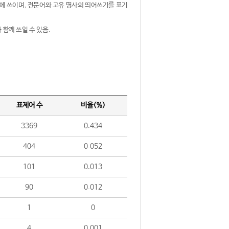
제어에 쓰이며, 전문어와 고유 명사의 띄어쓰기를 표기
 함께 쓰일 수 있음.
표제어 수
비율(%)
3369
0.434
404
0.052
101
0.013
90
0.012
1
0
4
0.001