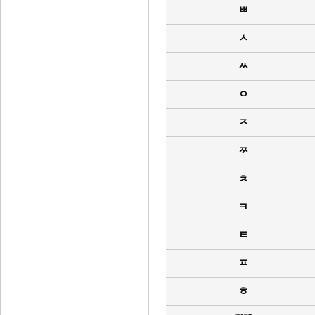
ㅃ
ㅅ
ㅆ
ㅇ
ㅈ
ㅉ
ㅊ
ㅋ
ㅌ
ㅍ
ㅎ