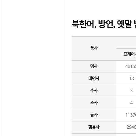
북한어, 방언, 옛말
품사
표제어
명사
4815
대명사
18
수사
3
조사
4
동사
1137
형용사
294