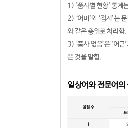
1) '품사별 현황' 통계
2) ‘어미’와 ‘접사’
와 같은 층위로 처리함.
3) ‘품사 없음’은 ‘어
은 것을 말함.
일상어와 전문어의 
음절 수
표
1