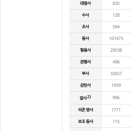
대명사
835
수사
128
조사
594
동사
107473
형용사
29538
관형사
496
부사
32657
감탄사
1959
2)
906
접사
의존 명사
1771
보조 동사
115