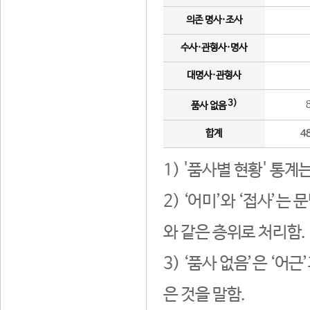
의존 명사·조사
수사·관형사·명사
대명사·관형사
3)
품사 없음
합계
4
1) '품사별 현황' 통계
2) ‘어미’와 ‘접사’
와 같은 층위로 처리함.
3) ‘품사 없음’은 ‘어
은 것을 말함.