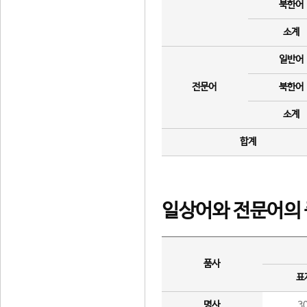
북한어
소계
일반어
전문어
북한어
소계
합계
일상어와 전문어의 
품사
표
명사
3