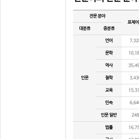
전문 분야
표제어
대분류
중분류
언어
7,32
문학
10,1
역사
35,4
인문
철학
3,43
교육
15,3
민속
6,64
인문 일반
24
법률
16,7