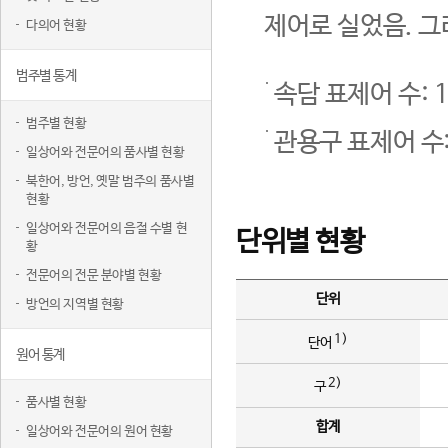
제어로 실었음. 그
다의어 현황
범주별 통계
속담 표제어 수: 1
범주별 현황
관용구 표제어 수:
일상어와 전문어의 품사별 현황
북한어, 방언, 옛말 범주의 품사별
현황
일상어와 전문어의 음절 수별 현
단위별 현황
황
전문어의 전문 분야별 현황
단위
방언의 지역별 현황
1)
단어
원어 통계
2)
구
품사별 현황
합계
일상어와 전문어의 원어 현황