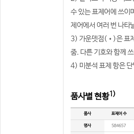
수 있는 표제어에 쓰이며
제어에서 여러 번 나타날
3) 가운뎃점(•)은 표
줌. 다른 기호와 함께 쓰
4) 미분석 표제 항은 
1)
품사별 현황
품사
표제어 수
명사
584657