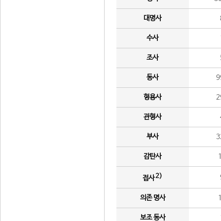
대명사
수사
조사
동사
9
형용사
2
관형사
부사
3
감탄사
2)
접사
의존 명사
보조 동사