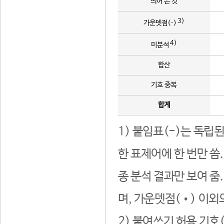
띄어 쓴 것
3)
가운뎃점(·)
4)
미분석
합산
기호 중복
합계
1) 붙임표(-)는 독립
한 표제어에 한 번만 씀
종 분석 결과만 보여 줌
며, 가운뎃점(•) 이외
2) 붙여쓰기 허용 기호