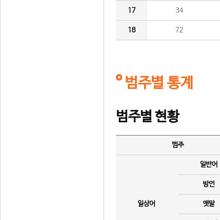
17
34
18
72
범주별 통계
범주별 현황
범주
일반어
방언
일상어
옛말