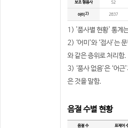
보조 형용사
52
2)
2837
어미
1) '품사별 현황' 통계
2) ‘어미’와 ‘접사’
와 같은 층위로 처리함.
3) ‘품사 없음’은 ‘어
은 것을 말함.
음절 수별 현황
음절 수
표제어 