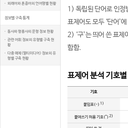
외래어와 혼종어의 언어명별 현황
1) 독립된 단어로 인정
정보별 구축 통계
표제어도 모두 ‘단어’에
동사와 형용사의 문형 정보 현황
2) ‘구’는 띄어 쓴 표
관련 어휘 정보의 유형별 구축 현
황
함함.
다중 매체(멀티미디어) 정보의 유
형별 구축 현황
표제어 분석 기호별
기호
1)
붙임표(-)
2)
붙여쓰기 허용 기호(^)