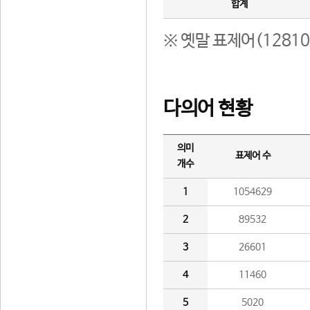
합계
※ 옛말 표제어(1281
다의어 현황
의미
표제어 수
개수
1
1054629
2
89532
3
26601
4
11460
5
5020