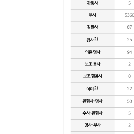
관형사
5
부사
536
감탄사
87
2)
25
접사
의존 명사
94
보조 동사
2
보조 형용사
0
2)
22
어미
관형사·명사
50
수사·관형사
5
명사·부사
2