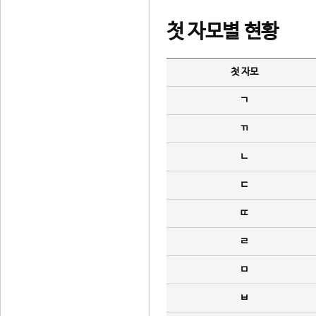
첫 자모별 현황
첫 자모
ㄱ
ㄲ
ㄴ
ㄷ
ㄸ
ㄹ
ㅁ
ㅂ