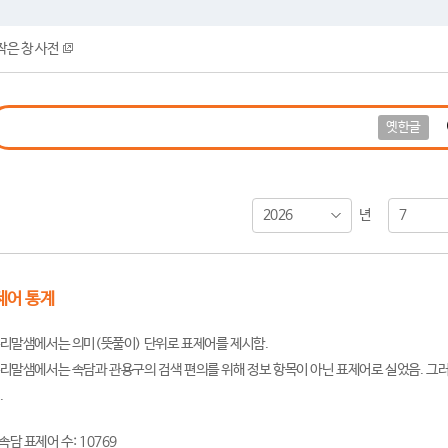
작은 창 사전
옛한글
2026
7
년
제어 통계
리말샘에서는 의미(뜻풀이) 단위로 표제어를 제시함.
리말샘에서는 속담과 관용구의 검색 편의를 위해 정보 항목이 아닌 표제어로 실었음. 그러
.
속담 표제어 수: 10769