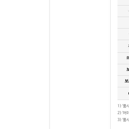
보
1) '
2) ‘
3) ‘