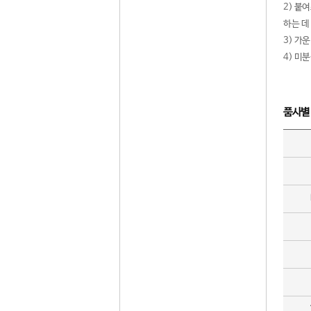
2) 붙
하는 데
3) 가
4) 미
품사별