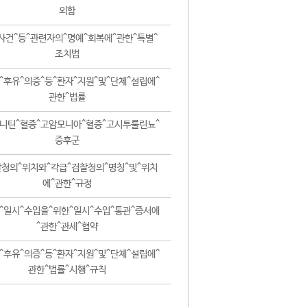
외함
사건^등^관련자의^명예^회복에^관한^특별^
조치법
^후유^의증^등^환자^지원^및^단체^설립에^
관한^법률
니틴^혈증^고암모니아^혈증^고시투룰린뇨^
증후군
청의^위치와^각급^검찰청의^명칭^및^위치
에^관한^규정
^일시^수입을^위한^일시^수입^통관^증서에
^관한^관세^협약
^후유^의증^등^환자^지원^및^단체^설립에^
관한^법률^시행^규칙