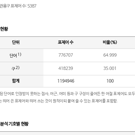
관용구 표제어 수: 5387
 현황
단위
표제어 수
비율(%)
1)
776707
64.999
단어
2)
418239
35.001
구
합계
1194946
100
립된 단어로 인정받지 못하는 접사, 어근, 어미 등과 구 구성이 줄어든 한 어절 표제어도 모두
구’는 띄어 쓴 표제어와 띄어 쓰는 것이 원칙이되 붙여 쓸 수 있는 표제어를 포함함.
 분석 기호별 현황