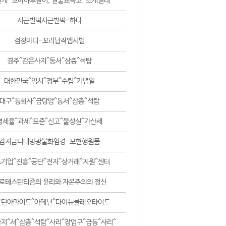
날개-꼬마하루살이, 털줄뾰족코-조개벌레
시근벌떡시근벌떡-하다
검정마디-꼬리납작맵시벌
경주^감은사지^동서^삼층^석탑
대한민국^임시^정부^수립^기념일
대구^동화사^금당암^동서^삼층^석탑
영세율^과세^표준^신고^불성실^가산세
감지금니대방광불화엄경-보현행원품
기업^진흥^공단^전자^상거래^지원^센터
로테스탄티즘의 윤리와 자본주의의 정신
코틴아마이드^아데닌^다이뉴클레오타이드
지^서^삼층^석탑^사리^장엄구^금동^사리^