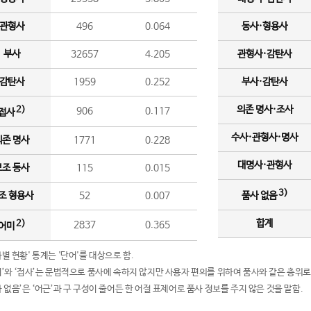
관형사
496
0.064
동사·형용사
부사
32657
4.205
관형사·감탄사
감탄사
1959
0.252
부사·감탄사
의존 명사·조사
2)
906
0.117
접사
수사·관형사·명사
의존 명사
1771
0.228
대명사·관형사
보조 동사
115
0.015
3)
조 형용사
52
0.007
품사 없음
합계
2)
2837
0.365
어미
품사별 현황' 통계는 '단어'를 대상으로 함.
어미’와 ‘접사’는 문법적으로 품사에 속하지 않지만 사용자 편의를 위하여 품사와 같은 층위로
품사 없음’은 ‘어근’과 구 구성이 줄어든 한 어절 표제어로 품사 정보를 주지 않은 것을 말함.