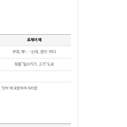
표제어 예
부엌, 햇-, -는데, 생각-하다
윗몸^일으키기, 고가^도로
 ‘단어’에 포함하여 처리함.