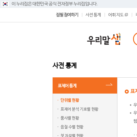
이 누리집은 대한민국 공식 전자정부 누리집입니다.
집필 참여하기
사전 통계
어휘 지도
사전 통계
표제어 통계
표
단위별 현황
우
표제어 분석 기호별 현황
우
품사별 현황
됨
음절 수별 현황
첫 자모별 현황