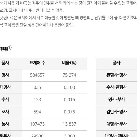
여쓰기 허용 기호(^)는 좌우의 단위를 서로 띄어 쓰는 것이 원칙이되 붙여 쓸 수 있는 표
 쓰임. 표제어에서 여러 번 나타날 수 있음.
운뎃점(•)은 표제어에서 서로 대등한 것이 병렬될 때 병렬되는 단위를 보여 줌. 다른 기호와
분석 표제 항은 단일 성분 단어이거나 북한어 등임.
1)
 현황
품사
표제어 수
비율(%)
품사
명사
584657
75.274
관형사·명사
대명사
835
0.108
수사·관형사
수사
128
0.016
명사·부사
조사
594
0.076
감탄사·명사
동사
107473
13.837
대명사·부사
형용사
29538
3.803
대명사·감탄사