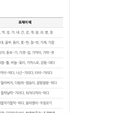
표제어 예
, 먹, 숯, 가, 내, 간, 강, 개, 광, 과, 명, 청
대, 골무, 동이, 윷-판, 참-빗, 가게, 가끔
지, 돋보-기, 가겟-집, 가까이, 가락-엿
럼-틀, 바늘-꽂이, 가까스로, 강동-대다
까이-하다, 나근-거리다, 타닥-거리다
-할아버지, 다람쥐-원숭이, 갈팡질팡-하다
들락날락-거리다, 뒤치다꺼리-하다
가들막가들막-하다, 말라깽이-꾸정모기