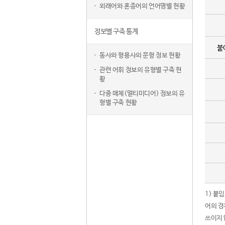
외래어와 혼종어의 언어명별 현황
정보별 구축 통계
붙
동사와 형용사의 문형 정보 현황
관련 어휘 정보의 유형별 구축 현
황
다중 매체(멀티미디어) 정보의 유
형별 구축 현황
1) 붙
어의 경
쓰이지 