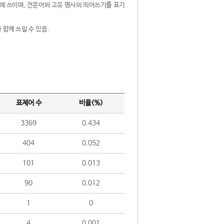
제어에 쓰이며, 전문어와 고유 명사의 띄어쓰기를 표기
 함께 쓰일 수 있음.
표제어 수
비율(%)
3369
0.434
404
0.052
101
0.013
90
0.012
1
0
4
0.001