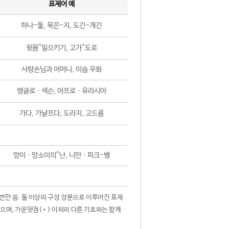
표제어 예
하나-둘, 묵은-지, 도긴-개긴
윗몸^일으키기, 고가^도로
사랑손님과 어머니, 이솝 우화
앵글로ㆍ색슨, 아프로ㆍ유라시아
가다, 가냘프다, 도라지, 고드름
망이ㆍ망소이의^난, 니만ㆍ피크-병
 번만 씀. 둘 이상의 구성 성분으로 이루어진 표제
않으며, 가운뎃점(•) 이외의 다른 기호와는 함께