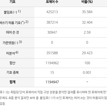
기호
표제어 수
비율(%)
1)
425213
35.584
붙임표(-)
2)
387214
32.404
여쓰기 허용 기호(^)
띄어 쓴 것
30947
2.59
3)
0
0
가운뎃점(·)
4)
351588
29.423
미분석
합산
1194962
100
기호 중복
15
0.001
합계
1194947
-
임표(-)는 독립된 단어 표제어의 직접 구성 성분을 분석한 결과를 표시하며 한 표제어에 한
우에도 최종 분석 결과만 보여 줌. 붙임표(-)가 쓰인 표제어는 띄어 쓰는 것이 허용되지 
않음.