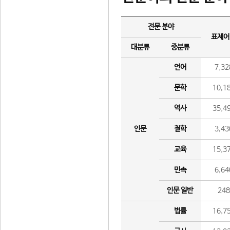
전문 분야
표제어
대분류
중분류
언어
7,32
문학
10,1
역사
35,4
인문
철학
3,43
교육
15,3
민속
6,64
인문 일반
24
법률
16,7