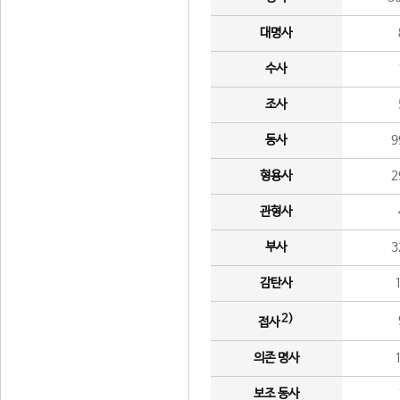
대명사
수사
조사
동사
9
형용사
2
관형사
부사
3
감탄사
2)
접사
의존 명사
보조 동사