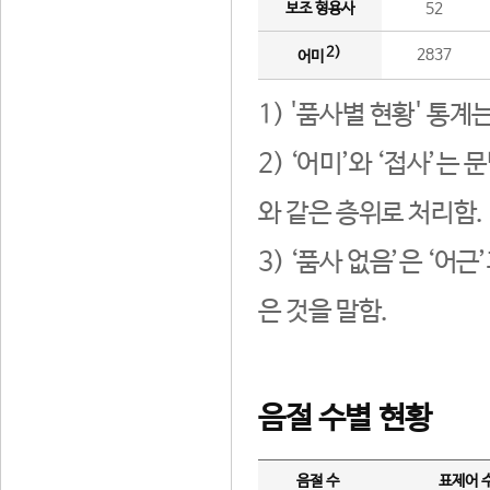
보조 형용사
52
2)
2837
어미
1) '품사별 현황' 통계
2) ‘어미’와 ‘접사’
와 같은 층위로 처리함.
3) ‘품사 없음’은 ‘어
은 것을 말함.
음절 수별 현황
음절 수
표제어 