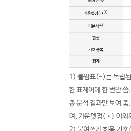
띄어 쓴 것
3)
가운뎃점(·)
4)
미분석
합산
기호 중복
합계
1) 붙임표(-)는 독립
한 표제어에 한 번만 씀
종 분석 결과만 보여 줌
며, 가운뎃점(•) 이외
2) 붙여쓰기 허용 기호