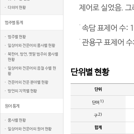
제어로 실었음. 그
다의어 현황
범주별 통계
속담 표제어 수: 1
범주별 현황
관용구 표제어 수:
일상어와 전문어의 품사별 현황
북한어, 방언, 옛말 범주의 품사별
현황
일상어와 전문어의 음절 수별 현
단위별 현황
황
전문어의 전문 분야별 현황
단위
방언의 지역별 현황
1)
단어
원어 통계
2)
구
품사별 현황
합계
일상어와 전문어의 원어 현황