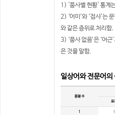
1) '품사별 현황' 통계
2) ‘어미’와 ‘접사’
와 같은 층위로 처리함.
3) ‘품사 없음’은 ‘어
은 것을 말함.
일상어와 전문어의 
음절 수
표
1