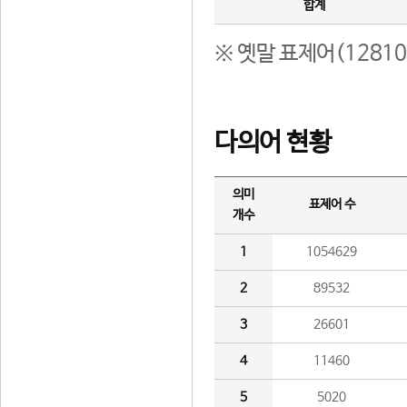
합계
※ 옛말 표제어(1281
다의어 현황
의미
표제어 수
개수
1
1054629
2
89532
3
26601
4
11460
5
5020