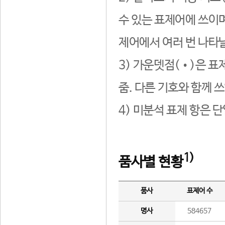
수 있는 표제어에 쓰이며
제어에서 여러 번 나타날
3) 가운뎃점(•)은 표
줌. 다른 기호와 함께 쓰
4) 미분석 표제 항은 
1)
품사별 현황
품사
표제어 수
명사
584657