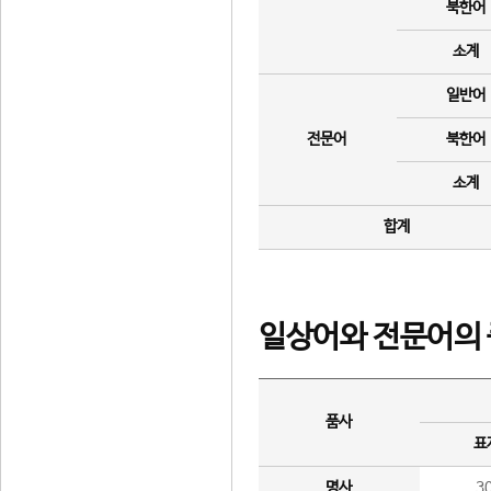
북한어
소계
일반어
전문어
북한어
소계
합계
일상어와 전문어의 
품사
표
명사
3