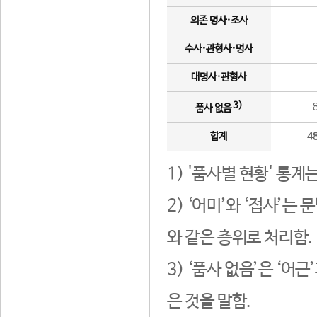
의존 명사·조사
수사·관형사·명사
대명사·관형사
3)
품사 없음
합계
4
1) '품사별 현황' 통계
2) ‘어미’와 ‘접사’
와 같은 층위로 처리함.
3) ‘품사 없음’은 ‘어
은 것을 말함.