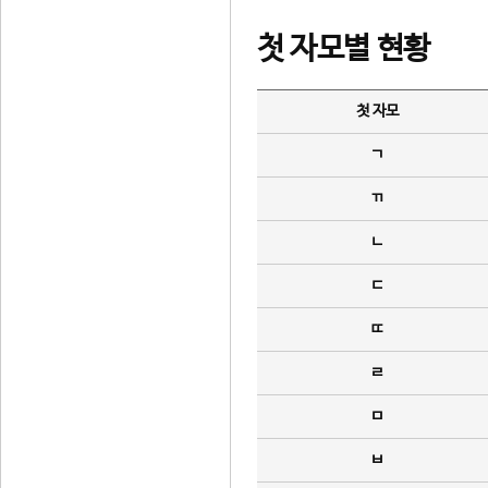
첫 자모별 현황
첫 자모
ㄱ
ㄲ
ㄴ
ㄷ
ㄸ
ㄹ
ㅁ
ㅂ