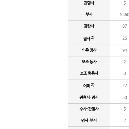
관형사
5
부사
536
감탄사
87
2)
25
접사
의존 명사
94
보조 동사
2
보조 형용사
0
2)
22
어미
관형사·명사
50
수사·관형사
5
명사·부사
2