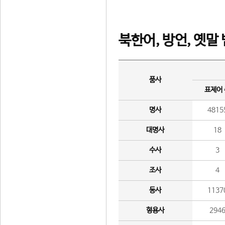
북한어, 방언, 옛말
품사
표제어
명사
4815
대명사
18
수사
3
조사
4
동사
1137
형용사
294