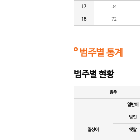
17
34
18
72
범주별 통계
범주별 현황
범주
일반어
방언
일상어
옛말