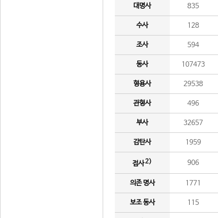
대명사
835
수사
128
조사
594
동사
107473
형용사
29538
관형사
496
부사
32657
감탄사
1959
2)
906
접사
의존 명사
1771
보조 동사
115