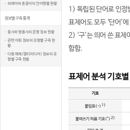
외래어와 혼종어의 언어명별 현황
1) 독립된 단어로 인정
정보별 구축 통계
표제어도 모두 ‘단어’에
동사와 형용사의 문형 정보 현황
2) ‘구’는 띄어 쓴 표
관련 어휘 정보의 유형별 구축 현
황
함함.
다중 매체(멀티미디어) 정보의 유
형별 구축 현황
표제어 분석 기호별
기호
1)
붙임표(-)
2)
붙여쓰기 허용 기호(^)