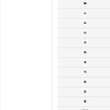
ㅃ
ㅅ
ㅆ
ㅇ
ㅈ
ㅉ
ㅊ
ㅋ
ㅌ
ㅍ
ㅎ