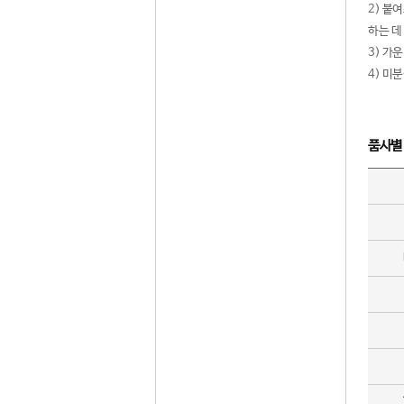
2) 붙
하는 데
3) 가
4) 미
품사별