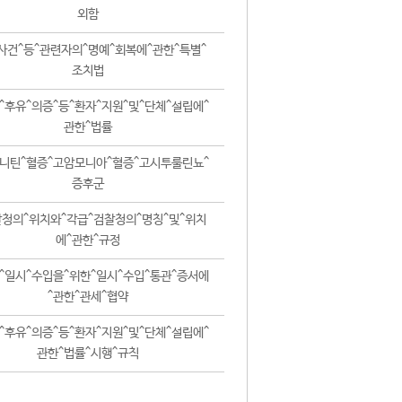
외함
사건^등^관련자의^명예^회복에^관한^특별^
조치법
^후유^의증^등^환자^지원^및^단체^설립에^
관한^법률
니틴^혈증^고암모니아^혈증^고시투룰린뇨^
증후군
청의^위치와^각급^검찰청의^명칭^및^위치
에^관한^규정
^일시^수입을^위한^일시^수입^통관^증서에
^관한^관세^협약
^후유^의증^등^환자^지원^및^단체^설립에^
관한^법률^시행^규칙