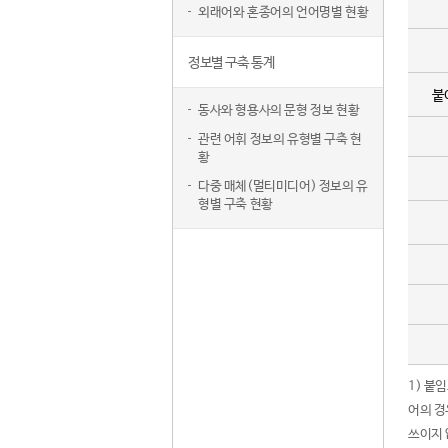
외래어와 혼종어의 언어명별 현황
정보별 구축 통계
붙
동사와 형용사의 문형 정보 현황
관련 어휘 정보의 유형별 구축 현
황
다중 매체(멀티미디어) 정보의 유
형별 구축 현황
1) 붙
어의 경
쓰이지 