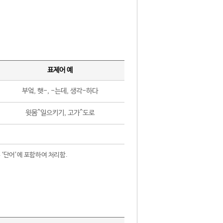
표제어 예
부엌, 햇-, -는데, 생각-하다
윗몸^일으키기, 고가^도로
 ‘단어’에 포함하여 처리함.