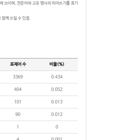
제어에 쓰이며, 전문어와 고유 명사의 띄어쓰기를 표기
 함께 쓰일 수 있음.
표제어 수
비율(%)
3369
0.434
404
0.052
101
0.013
90
0.012
1
0
4
0.001