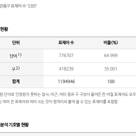
관용구 표제어 수: 5387
 현황
단위
표제어 수
비율(%)
1)
776707
64.999
단어
2)
418239
35.001
구
합계
1194946
100
립된 단어로 인정받지 못하는 접사, 어근, 어미 등과 구 구성이 줄어든 한 어절 표제어도 모두
구’는 띄어 쓴 표제어와 띄어 쓰는 것이 원칙이되 붙여 쓸 수 있는 표제어를 포함함.
 분석 기호별 현황