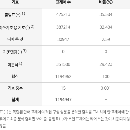
기호
표제어 수
비율(%)
1)
425213
35.584
붙임표(-)
2)
387214
32.404
여쓰기 허용 기호(^)
띄어 쓴 것
30947
2.59
3)
0
0
가운뎃점(·)
4)
351588
29.423
미분석
합산
1194962
100
기호 중복
15
0.001
합계
1194947
-
임표(-)는 독립된 단어 표제어의 직접 구성 성분을 분석한 결과를 표시하며 한 표제어에 한
우에도 최종 분석 결과만 보여 줌. 붙임표(-)가 쓰인 표제어는 띄어 쓰는 것이 허용되지 
않음.