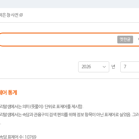
작은 창 사전
옛한글
2026
7
년
제어 통계
리말샘에서는 의미(뜻풀이) 단위로 표제어를 제시함.
리말샘에서는 속담과 관용구의 검색 편의를 위해 정보 항목이 아닌 표제어로 실었음. 그러
.
속담 표제어 수: 10769