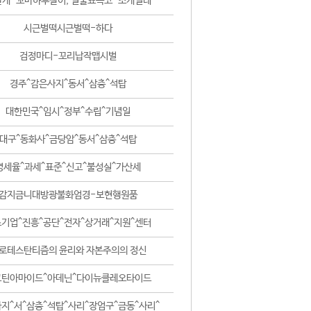
날개-꼬마하루살이, 털줄뾰족코-조개벌레
시근벌떡시근벌떡-하다
검정마디-꼬리납작맵시벌
경주^감은사지^동서^삼층^석탑
대한민국^임시^정부^수립^기념일
대구^동화사^금당암^동서^삼층^석탑
영세율^과세^표준^신고^불성실^가산세
감지금니대방광불화엄경-보현행원품
기업^진흥^공단^전자^상거래^지원^센터
로테스탄티즘의 윤리와 자본주의의 정신
코틴아마이드^아데닌^다이뉴클레오타이드
지^서^삼층^석탑^사리^장엄구^금동^사리^