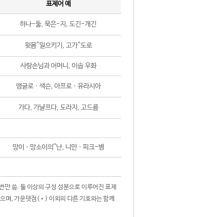
표제어 예
하나-둘, 묵은-지, 도긴-개긴
윗몸^일으키기, 고가^도로
사랑손님과 어머니, 이솝 우화
앵글로ㆍ색슨, 아프로ㆍ유라시아
가다, 가냘프다, 도라지, 고드름
망이ㆍ망소이의^난, 니만ㆍ피크-병
 번만 씀. 둘 이상의 구성 성분으로 이루어진 표제
않으며, 가운뎃점(•) 이외의 다른 기호와는 함께