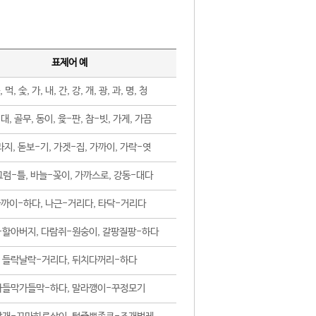
표제어 예
, 먹, 숯, 가, 내, 간, 강, 개, 광, 과, 명, 청
대, 골무, 동이, 윷-판, 참-빗, 가게, 가끔
지, 돋보-기, 가겟-집, 가까이, 가락-엿
럼-틀, 바늘-꽂이, 가까스로, 강동-대다
까이-하다, 나근-거리다, 타닥-거리다
-할아버지, 다람쥐-원숭이, 갈팡질팡-하다
들락날락-거리다, 뒤치다꺼리-하다
가들막가들막-하다, 말라깽이-꾸정모기