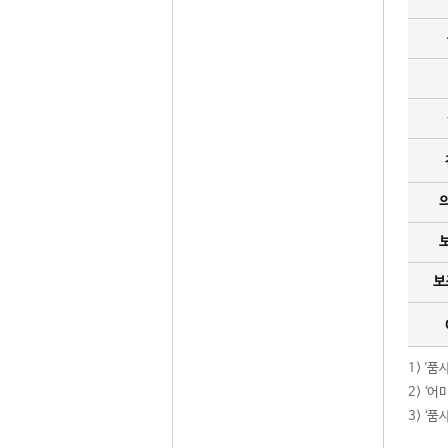
보
1) '
2) ‘
3) ‘