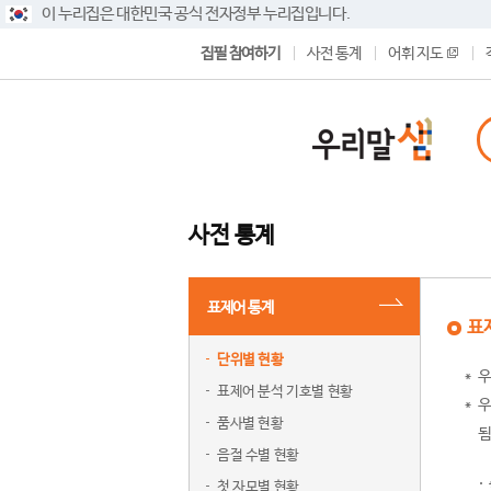
이 누리집은 대한민국 공식 전자정부 누리집입니다.
집필 참여하기
사전 통계
어휘 지도
사전 통계
표제어 통계
표
단위별 현황
우
표제어 분석 기호별 현황
우
품사별 현황
됨
음절 수별 현황
첫 자모별 현황