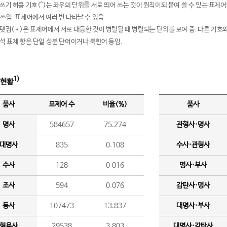
여쓰기 허용 기호(^)는 좌우의 단위를 서로 띄어 쓰는 것이 원칙이되 붙여 쓸 수 있는 표
 쓰임. 표제어에서 여러 번 나타날 수 있음.
운뎃점(•)은 표제어에서 서로 대등한 것이 병렬될 때 병렬되는 단위를 보여 줌. 다른 기호와
분석 표제 항은 단일 성분 단어이거나 북한어 등임.
1)
 현황
품사
표제어 수
비율(%)
품사
명사
584657
75.274
관형사·명사
대명사
835
0.108
수사·관형사
수사
128
0.016
명사·부사
조사
594
0.076
감탄사·명사
동사
107473
13.837
대명사·부사
형용사
29538
3.803
대명사·감탄사