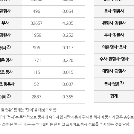
관형사
496
0.064
동사·형용사
부사
32657
4.205
관형사·감탄사
감탄사
1959
0.252
부사·감탄사
의존 명사·조사
2)
906
0.117
접사
수사·관형사·명사
의존 명사
1771
0.228
대명사·관형사
보조 동사
115
0.015
3)
조 형용사
52
0.007
품사 없음
합계
2)
2837
0.365
어미
품사별 현황' 통계는 '단어'를 대상으로 함.
어미’와 ‘접사’는 문법적으로 품사에 속하지 않지만 사용자 편의를 위하여 품사와 같은 층위로
품사 없음’은 ‘어근’과 구 구성이 줄어든 한 어절 표제어로 품사 정보를 주지 않은 것을 말함.