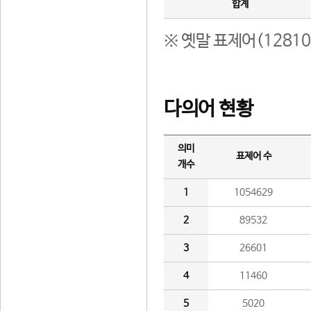
합계
※ 옛말 표제어(1281
다의어 현황
의미
표제어 수
개수
1
1054629
2
89532
3
26601
4
11460
5
5020