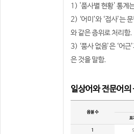
1) '품사별 현황' 통계
2) ‘어미’와 ‘접사’
와 같은 층위로 처리함.
3) ‘품사 없음’은 ‘어
은 것을 말함.
일상어와 전문어의 
음절 수
표
1