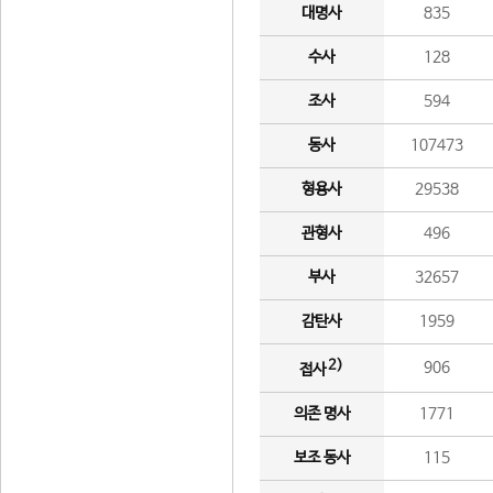
대명사
835
수사
128
조사
594
동사
107473
형용사
29538
관형사
496
부사
32657
감탄사
1959
2)
906
접사
의존 명사
1771
보조 동사
115