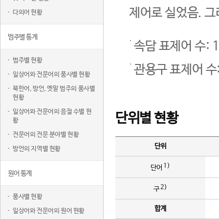
제어로 실었음. 그
다의어 현황
범주별 통계
속담 표제어 수: 1
범주별 현황
관용구 표제어 수:
일상어와 전문어의 품사별 현황
북한어, 방언, 옛말 범주의 품사별
현황
일상어와 전문어의 음절 수별 현
단위별 현황
황
전문어의 전문 분야별 현황
단위
방언의 지역별 현황
1)
단어
원어 통계
2)
구
품사별 현황
합계
일상어와 전문어의 원어 현황