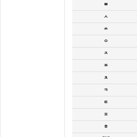
ㅃ
ㅅ
ㅆ
ㅇ
ㅈ
ㅉ
ㅊ
ㅋ
ㅌ
ㅍ
ㅎ