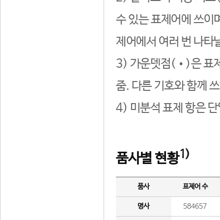
수 있는 표제어에 쓰이며
제어에서 여러 번 나타날
3) 가운뎃점(•)은 표
줌. 다른 기호와 함께 쓰
4) 미분석 표제 항은 
1)
품사별 현황
품사
표제어 수
명사
584657