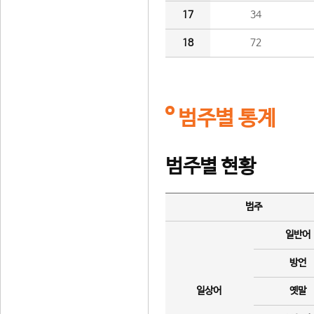
17
34
18
72
범주별 통계
범주별 현황
범주
일반어
방언
일상어
옛말