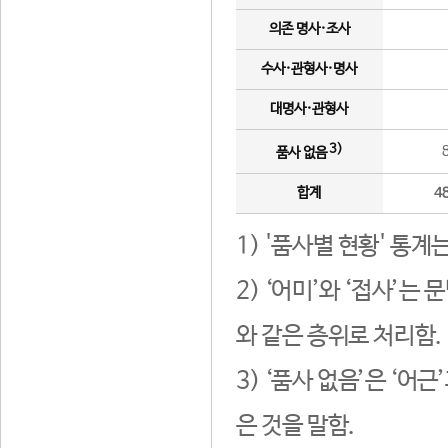
의존 명사·조사
수사·관형사·명사
대명사·관형사
3)
품사 없음
합계
4
1) '품사별 현황' 통계
2) ‘어미’와 ‘접사’
와 같은 층위로 처리함.
3) ‘품사 없음’은 ‘어
은 것을 말함.