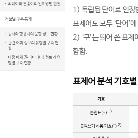
외래어와 혼종어의 언어명별 현황
1) 독립된 단어로 인정
정보별 구축 통계
표제어도 모두 ‘단어’에
동사와 형용사의 문형 정보 현황
2) ‘구’는 띄어 쓴 표
관련 어휘 정보의 유형별 구축 현
황
함함.
다중 매체(멀티미디어) 정보의 유
형별 구축 현황
표제어 분석 기호별
기호
1)
붙임표(-)
2)
붙여쓰기 허용 기호(^)