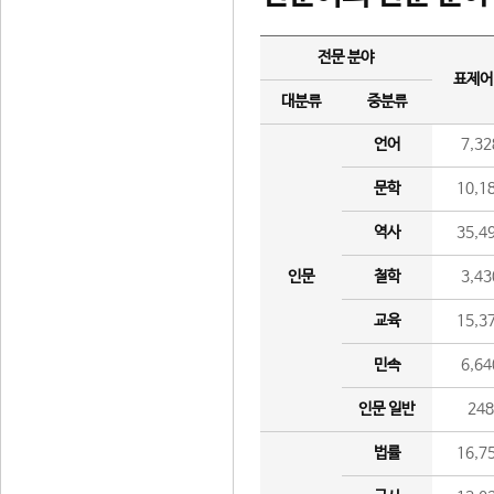
전문 분야
표제어
대분류
중분류
언어
7,32
문학
10,1
역사
35,4
인문
철학
3,43
교육
15,3
민속
6,64
인문 일반
24
법률
16,7