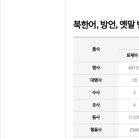
북한어, 방언, 옛말
품사
표제어
명사
4815
대명사
18
수사
3
조사
4
동사
1137
형용사
294