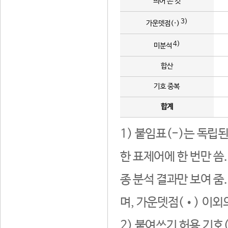
띄어 쓴 것
3)
가운뎃점(·)
4)
미분석
합산
기호 중복
합계
1) 붙임표(-)는 독립
한 표제어에 한 번만 씀
종 분석 결과만 보여 줌
며, 가운뎃점(•) 이외
2) 붙여쓰기 허용 기호