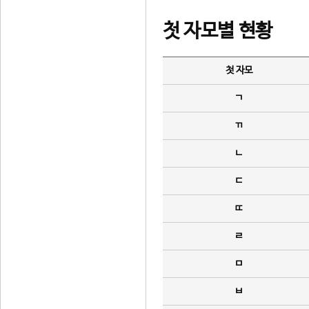
첫 자모별 현황
첫 자모
ㄱ
ㄲ
ㄴ
ㄷ
ㄸ
ㄹ
ㅁ
ㅂ