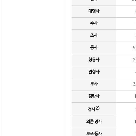
대명사
수사
조사
동사
9
형용사
2
관형사
부사
3
감탄사
2)
접사
의존 명사
보조 동사