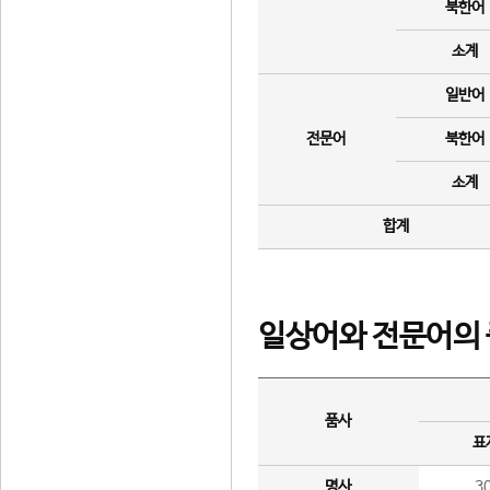
북한어
소계
일반어
전문어
북한어
소계
합계
일상어와 전문어의 
품사
표
명사
3