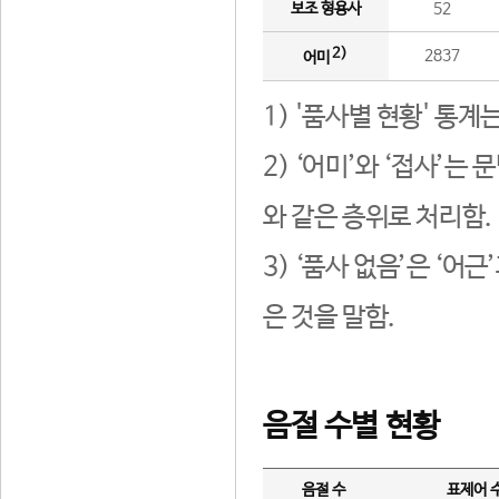
보조 형용사
52
2)
2837
어미
1) '품사별 현황' 통계
2) ‘어미’와 ‘접사’
와 같은 층위로 처리함.
3) ‘품사 없음’은 ‘어
은 것을 말함.
음절 수별 현황
음절 수
표제어 