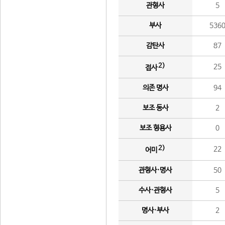
관형사
5
부사
536
감탄사
87
2)
25
접사
의존 명사
94
보조 동사
2
보조 형용사
0
2)
22
어미
관형사·명사
50
수사·관형사
5
명사·부사
2