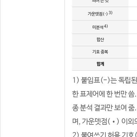
띄어 쓴 것
3)
가운뎃점(·)
4)
미분석
합산
기호 중복
합계
1) 붙임표(-)는 독립
한 표제어에 한 번만 씀
종 분석 결과만 보여 줌
며, 가운뎃점(•) 이외
2) 붙여쓰기 허용 기호