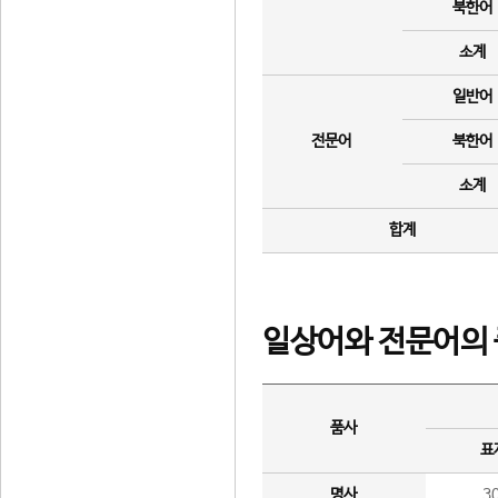
북한어
소계
일반어
전문어
북한어
소계
합계
일상어와 전문어의 
품사
표
명사
3