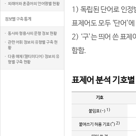
외래어와 혼종어의 언어명별 현황
1) 독립된 단어로 인정
정보별 구축 통계
표제어도 모두 ‘단어’에
동사와 형용사의 문형 정보 현황
2) ‘구’는 띄어 쓴 표
관련 어휘 정보의 유형별 구축 현
황
함함.
다중 매체(멀티미디어) 정보의 유
형별 구축 현황
표제어 분석 기호별
기호
1)
붙임표(-)
2)
붙여쓰기 허용 기호(^)