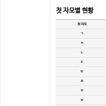
첫 자모별 현황
첫 자모
ㄱ
ㄲ
ㄴ
ㄷ
ㄸ
ㄹ
ㅁ
ㅂ