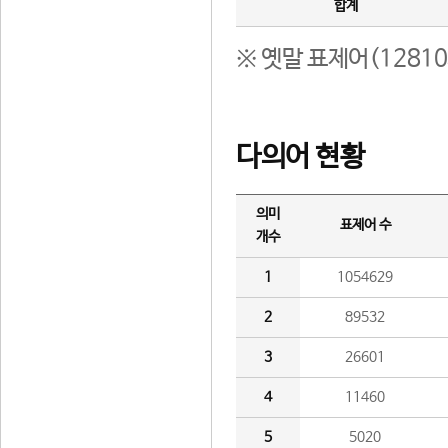
합계
※ 옛말 표제어(1281
다의어 현황
의미
표제어 수
개수
1
1054629
2
89532
3
26601
4
11460
5
5020