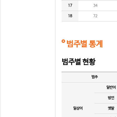
17
34
18
72
범주별 통계
범주별 현황
범주
일반어
방언
일상어
옛말