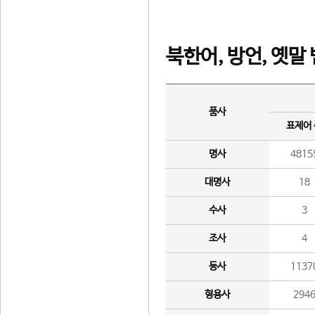
북한어, 방언, 옛말
품사
표제어
명사
4815
대명사
18
수사
3
조사
4
동사
1137
형용사
294