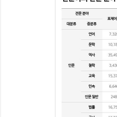
전문 분야
표제어
대분류
중분류
언어
7,32
문학
10,1
역사
35,4
인문
철학
3,43
교육
15,3
민속
6,64
인문 일반
24
법률
16,7