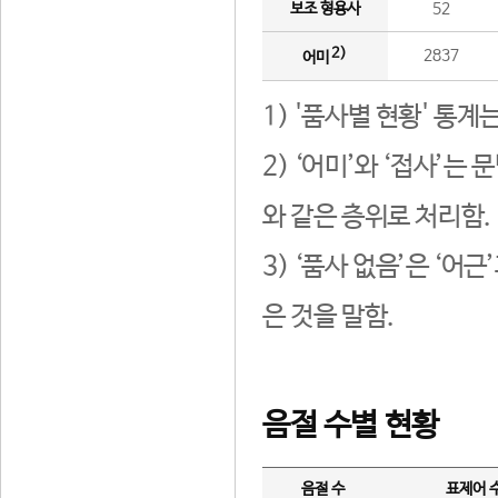
보조 형용사
52
2)
2837
어미
1) '품사별 현황' 통계
2) ‘어미’와 ‘접사’
와 같은 층위로 처리함.
3) ‘품사 없음’은 ‘어
은 것을 말함.
음절 수별 현황
음절 수
표제어 