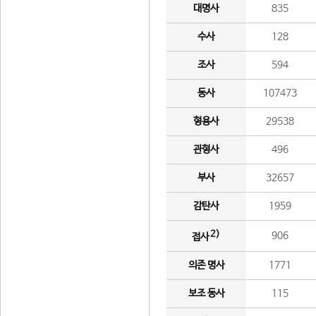
대명사
835
수사
128
조사
594
동사
107473
형용사
29538
관형사
496
부사
32657
감탄사
1959
2)
906
접사
의존 명사
1771
보조 동사
115