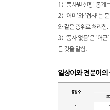
1) '품사별 현황' 통계
2) ‘어미’와 ‘접사’
와 같은 층위로 처리함.
3) ‘품사 없음’은 ‘어
은 것을 말함.
일상어와 전문어의 
음절 수
표
1