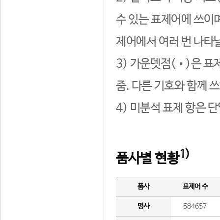
수 있는 표제어에 쓰이며
제어에서 여러 번 나타날
3) 가운뎃점(•)은 표
줌. 다른 기호와 함께 쓰
4) 미분석 표제 항은 
1)
품사별 현황
품사
표제어 수
명사
584657