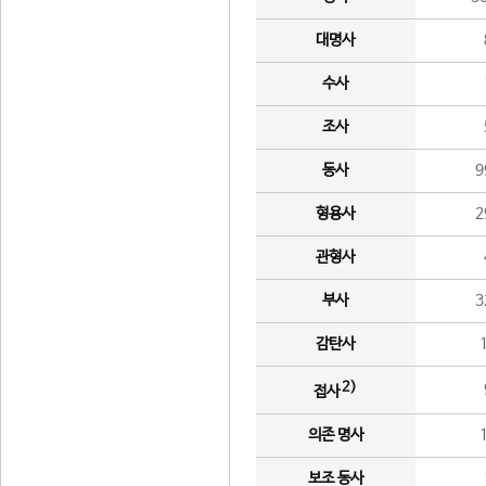
대명사
수사
조사
동사
9
형용사
2
관형사
부사
3
감탄사
2)
접사
의존 명사
보조 동사