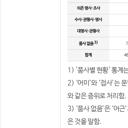
의존 명사·조사
수사·관형사·명사
대명사·관형사
3)
품사 없음
합계
4
1) '품사별 현황' 통계
2) ‘어미’와 ‘접사’
와 같은 층위로 처리함.
3) ‘품사 없음’은 ‘어
은 것을 말함.