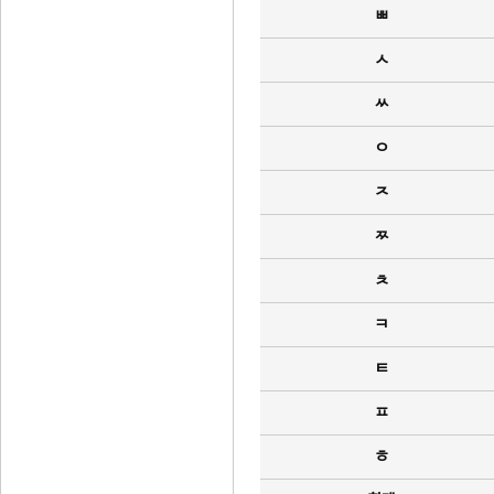
ㅃ
ㅅ
ㅆ
ㅇ
ㅈ
ㅉ
ㅊ
ㅋ
ㅌ
ㅍ
ㅎ