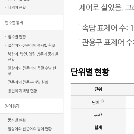
제어로 실었음. 그
다의어 현황
범주별 통계
속담 표제어 수: 1
범주별 현황
관용구 표제어 수:
일상어와 전문어의 품사별 현황
북한어, 방언, 옛말 범주의 품사별
현황
일상어와 전문어의 음절 수별 현
단위별 현황
황
전문어의 전문 분야별 현황
단위
방언의 지역별 현황
1)
단어
원어 통계
2)
구
품사별 현황
합계
일상어와 전문어의 원어 현황