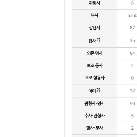
관형사
5
부사
536
감탄사
87
2)
25
접사
의존 명사
94
보조 동사
2
보조 형용사
0
2)
22
어미
관형사·명사
50
수사·관형사
5
명사·부사
2