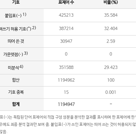
기호
표제어 수
비율(%)
1)
425213
35.584
붙임표(-)
2)
387214
32.404
여쓰기 허용 기호(^)
띄어 쓴 것
30947
2.59
3)
0
0
가운뎃점(·)
4)
351588
29.423
미분석
합산
1194962
100
기호 중복
15
0.001
합계
1194947
-
임표(-)는 독립된 단어 표제어의 직접 구성 성분을 분석한 결과를 표시하며 한 표제어에 한
우에도 최종 분석 결과만 보여 줌. 붙임표(-)가 쓰인 표제어는 띄어 쓰는 것이 허용되지 
않음.