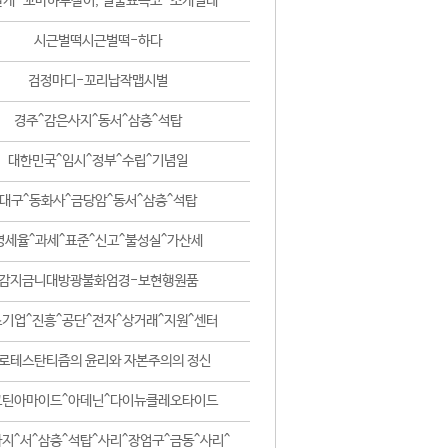
날개-꼬마하루살이, 털줄뾰족코-조개벌레
시근벌떡시근벌떡-하다
검정마디-꼬리납작맵시벌
경주^감은사지^동서^삼층^석탑
대한민국^임시^정부^수립^기념일
대구^동화사^금당암^동서^삼층^석탑
영세율^과세^표준^신고^불성실^가산세
감지금니대방광불화엄경-보현행원품
기업^진흥^공단^전자^상거래^지원^센터
로테스탄티즘의 윤리와 자본주의의 정신
코틴아마이드^아데닌^다이뉴클레오타이드
지^서^삼층^석탑^사리^장엄구^금동^사리^