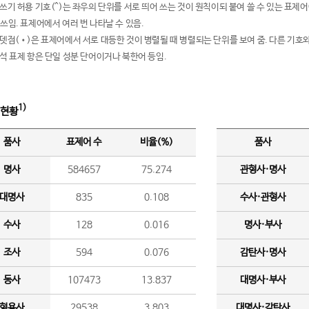
여쓰기 허용 기호(^)는 좌우의 단위를 서로 띄어 쓰는 것이 원칙이되 붙여 쓸 수 있는 표
 쓰임. 표제어에서 여러 번 나타날 수 있음.
운뎃점(•)은 표제어에서 서로 대등한 것이 병렬될 때 병렬되는 단위를 보여 줌. 다른 기호와
분석 표제 항은 단일 성분 단어이거나 북한어 등임.
1)
 현황
품사
표제어 수
비율(%)
품사
명사
584657
75.274
관형사·명사
대명사
835
0.108
수사·관형사
수사
128
0.016
명사·부사
조사
594
0.076
감탄사·명사
동사
107473
13.837
대명사·부사
형용사
29538
3.803
대명사·감탄사