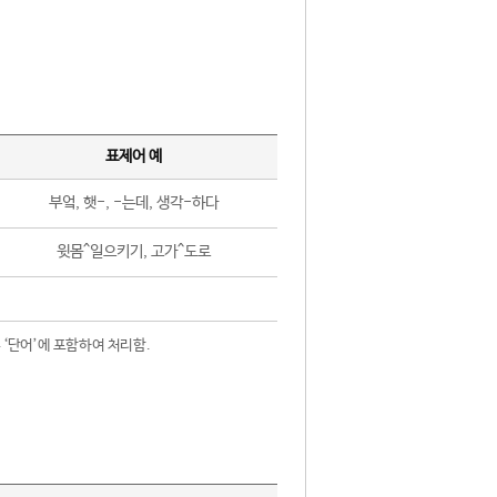
표제어 예
부엌, 햇-, -는데, 생각-하다
윗몸^일으키기, 고가^도로
 ‘단어’에 포함하여 처리함.