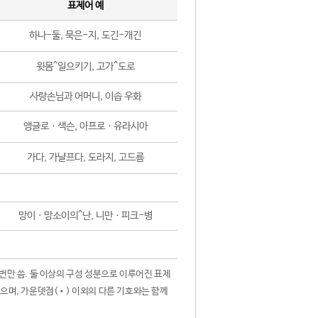
표제어 예
하나-둘, 묵은-지, 도긴-개긴
윗몸^일으키기, 고가^도로
사랑손님과 어머니, 이솝 우화
앵글로ㆍ색슨, 아프로ㆍ유라시아
가다, 가냘프다, 도라지, 고드름
망이ㆍ망소이의^난, 니만ㆍ피크-병
 번만 씀. 둘 이상의 구성 성분으로 이루어진 표제
않으며, 가운뎃점(•) 이외의 다른 기호와는 함께