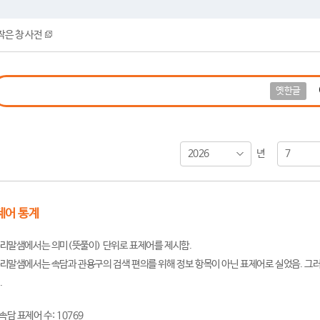
작은 창 사전
옛한글
2026
7
년
제어 통계
리말샘에서는 의미(뜻풀이) 단위로 표제어를 제시함.
리말샘에서는 속담과 관용구의 검색 편의를 위해 정보 항목이 아닌 표제어로 실었음. 그러
.
속담 표제어 수: 10769