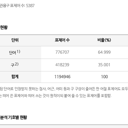
관용구 표제어 수: 5387
 현황
단위
표제어 수
비율(%)
1)
776707
64.999
단어
2)
418239
35.001
구
합계
1194946
100
립된 단어로 인정받지 못하는 접사, 어근, 어미 등과 구 구성이 줄어든 한 어절 표제어도 모두
구’는 띄어 쓴 표제어와 띄어 쓰는 것이 원칙이되 붙여 쓸 수 있는 표제어를 포함함.
 분석 기호별 현황