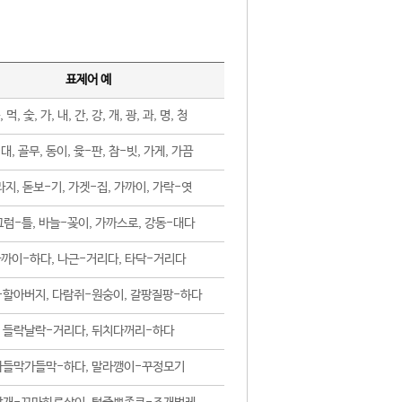
표제어 예
, 먹, 숯, 가, 내, 간, 강, 개, 광, 과, 명, 청
대, 골무, 동이, 윷-판, 참-빗, 가게, 가끔
지, 돋보-기, 가겟-집, 가까이, 가락-엿
럼-틀, 바늘-꽂이, 가까스로, 강동-대다
까이-하다, 나근-거리다, 타닥-거리다
-할아버지, 다람쥐-원숭이, 갈팡질팡-하다
들락날락-거리다, 뒤치다꺼리-하다
가들막가들막-하다, 말라깽이-꾸정모기