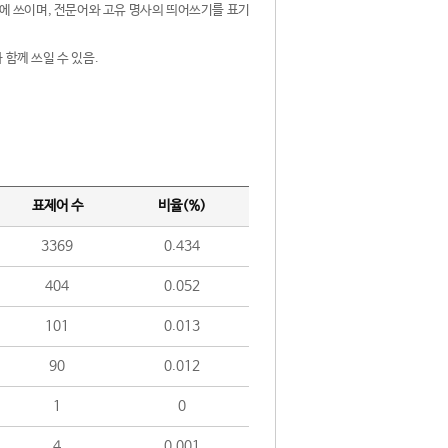
제어에 쓰이며, 전문어와 고유 명사의 띄어쓰기를 표기
 함께 쓰일 수 있음.
표제어 수
비율(%)
3369
0.434
404
0.052
101
0.013
90
0.012
1
0
4
0.001