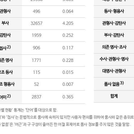
관형사
496
0.064
동사·형용사
부사
32657
4.205
관형사·감탄사
감탄사
1959
0.252
부사·감탄사
의존 명사·조사
2)
906
0.117
접사
수사·관형사·명사
의존 명사
1771
0.228
대명사·관형사
보조 동사
115
0.015
3)
조 형용사
52
0.007
품사 없음
합계
2)
2837
0.365
어미
품사별 현황' 통계는 '단어'를 대상으로 함.
어미’와 ‘접사’는 문법적으로 품사에 속하지 않지만 사용자 편의를 위하여 품사와 같은 층위로
품사 없음’은 ‘어근’과 구 구성이 줄어든 한 어절 표제어로 품사 정보를 주지 않은 것을 말함.