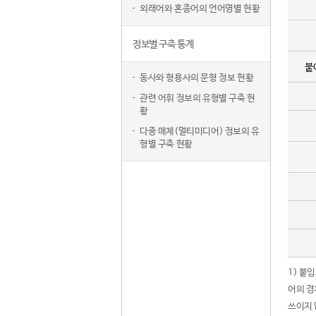
외래어와 혼종어의 언어명별 현황
정보별 구축 통계
붙
동사와 형용사의 문형 정보 현황
관련 어휘 정보의 유형별 구축 현
황
다중 매체(멀티미디어) 정보의 유
형별 구축 현황
1) 붙
어의 경
쓰이지 