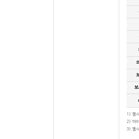
보
1) '
2) ‘
3) ‘