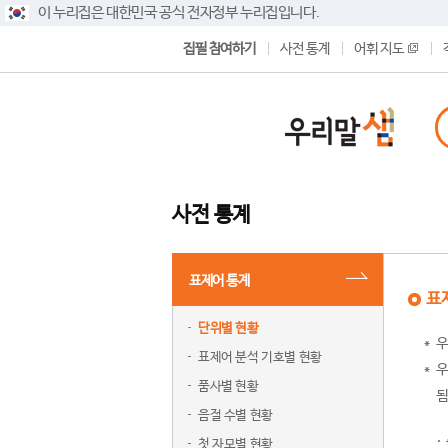
이 누리집은 대한민국 공식 전자정부 누리집입니다.
집필 참여하기
사전 통계
어휘 지도
사전 통계
표제어 통계
표
단위별 현황
우
표제어 분석 기호별 현황
우
품사별 현황
됨
음절 수별 현황
첫 자모별 현황