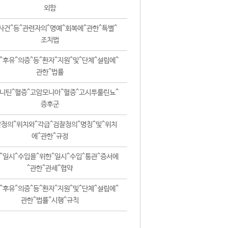
외함
사건^등^관련자의^명예^회복에^관한^특별^
조치법
^후유^의증^등^환자^지원^및^단체^설립에^
관한^법률
니틴^혈증^고암모니아^혈증^고시투룰린뇨^
증후군
청의^위치와^각급^검찰청의^명칭^및^위치
에^관한^규정
^일시^수입을^위한^일시^수입^통관^증서에
^관한^관세^협약
^후유^의증^등^환자^지원^및^단체^설립에^
관한^법률^시행^규칙