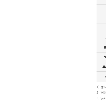
보
1) '
2) ‘
3) ‘