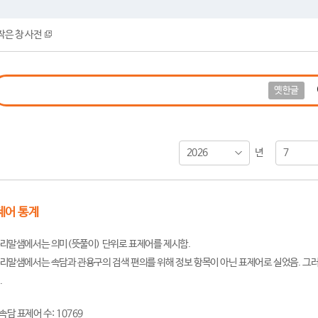
작은 창 사전
옛한글
2026
7
년
제어 통계
리말샘에서는 의미(뜻풀이) 단위로 표제어를 제시함.
리말샘에서는 속담과 관용구의 검색 편의를 위해 정보 항목이 아닌 표제어로 실었음. 그러
.
속담 표제어 수: 10769