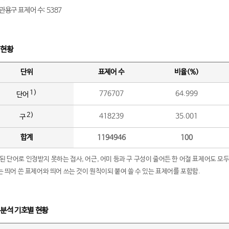
관용구 표제어 수: 5387
 현황
단위
표제어 수
비율(%)
1)
776707
64.999
단어
2)
418239
35.001
구
합계
1194946
100
립된 단어로 인정받지 못하는 접사, 어근, 어미 등과 구 구성이 줄어든 한 어절 표제어도 모두
구’는 띄어 쓴 표제어와 띄어 쓰는 것이 원칙이되 붙여 쓸 수 있는 표제어를 포함함.
 분석 기호별 현황