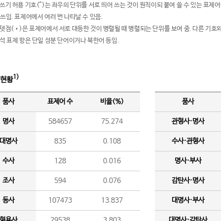
여쓰기 허용 기호(^)는 좌우의 단위를 서로 띄어 쓰는 것이 원칙이되 붙여 쓸 수 있는 표
 쓰임. 표제어에서 여러 번 나타날 수 있음.
운뎃점(•)은 표제어에서 서로 대등한 것이 병렬될 때 병렬되는 단위를 보여 줌. 다른 기호와
분석 표제 항은 단일 성분 단어이거나 북한어 등임.
1)
 현황
품사
표제어 수
비율(%)
품사
명사
584657
75.274
관형사·명사
대명사
835
0.108
수사·관형사
수사
128
0.016
명사·부사
조사
594
0.076
감탄사·명사
동사
107473
13.837
대명사·부사
형용사
29538
3.803
대명사·감탄사