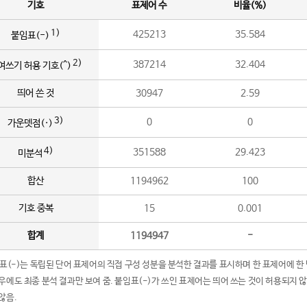
기호
표제어 수
비율(%)
1)
425213
35.584
붙임표(-)
2)
387214
32.404
여쓰기 허용 기호(^)
띄어 쓴 것
30947
2.59
3)
0
0
가운뎃점(·)
4)
351588
29.423
미분석
합산
1194962
100
기호 중복
15
0.001
합계
1194947
-
임표(-)는 독립된 단어 표제어의 직접 구성 성분을 분석한 결과를 표시하며 한 표제어에 한
우에도 최종 분석 결과만 보여 줌. 붙임표(-)가 쓰인 표제어는 띄어 쓰는 것이 허용되지 
않음.