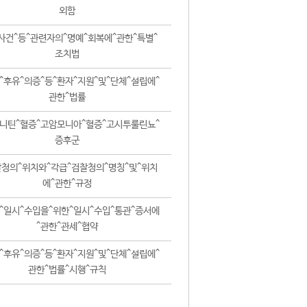
외함
사건^등^관련자의^명예^회복에^관한^특별^
조치법
^후유^의증^등^환자^지원^및^단체^설립에^
관한^법률
니틴^혈증^고암모니아^혈증^고시투룰린뇨^
증후군
청의^위치와^각급^검찰청의^명칭^및^위치
에^관한^규정
^일시^수입을^위한^일시^수입^통관^증서에
^관한^관세^협약
^후유^의증^등^환자^지원^및^단체^설립에^
관한^법률^시행^규칙