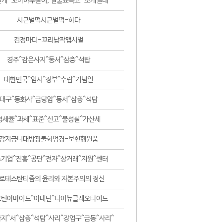
날개-꼬마하루살이, 털줄뾰족코-조개벌레
시근벌떡시근벌떡-하다
검정마디-꼬리납작맵시벌
경주^감은사지^동서^삼층^석탑
대한민국^임시^정부^수립^기념일
대구^동화사^금당암^동서^삼층^석탑
영세율^과세^표준^신고^불성실^가산세
감지금니대방광불화엄경-보현행원품
기업^진흥^공단^전자^상거래^지원^센터
로테스탄티즘의 윤리와 자본주의의 정신
코틴아마이드^아데닌^다이뉴클레오타이드
지^서^삼층^석탑^사리^장엄구^금동^사리^