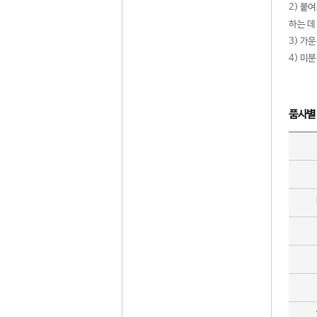
2) 붙
하는 데
3) 가
4) 미
품사별