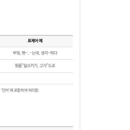
표제어 예
부엌, 햇-, -는데, 생각-하다
윗몸^일으키기, 고가^도로
 ‘단어’에 포함하여 처리함.