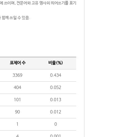
제어에 쓰이며, 전문어와 고유 명사의 띄어쓰기를 표기
 함께 쓰일 수 있음.
표제어 수
비율(%)
3369
0.434
404
0.052
101
0.013
90
0.012
1
0
4
0.001