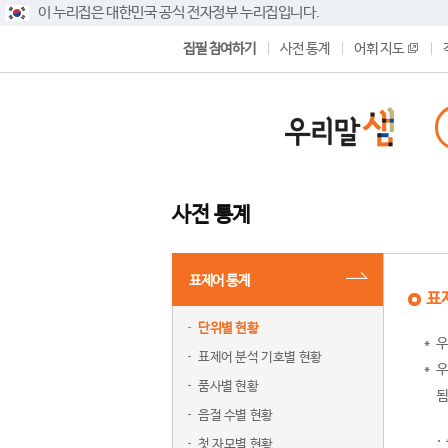
이 누리집은 대한민국 공식 전자정부 누리집입니다.
집필 참여하기
사전 통계
어휘 지도
사전 통계
표제어 통계
표
단위별 현황
우
표제어 분석 기호별 현황
우
품사별 현황
됨
음절 수별 현황
첫 자모별 현황