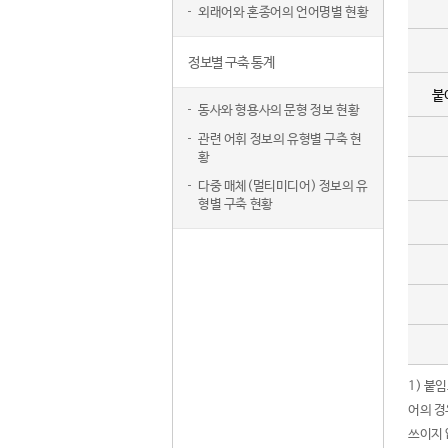
외래어와 혼종어의 언어명별 현황
정보별 구축 통계
붙
동사와 형용사의 문형 정보 현황
관련 어휘 정보의 유형별 구축 현
황
다중 매체(멀티미디어) 정보의 유
형별 구축 현황
1) 붙
어의 경
쓰이지 