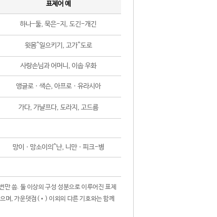
표제어 예
하나-둘, 묵은-지, 도긴-개긴
윗몸^일으키기, 고가^도로
사랑손님과 어머니, 이솝 우화
앵글로ㆍ색슨, 아프로ㆍ유라시아
가다, 가냘프다, 도라지, 고드름
망이ㆍ망소이의^난, 니만ㆍ피크-병
 번만 씀. 둘 이상의 구성 성분으로 이루어진 표제
않으며, 가운뎃점(•) 이외의 다른 기호와는 함께