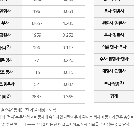
관형사
496
0.064
동사·형용사
부사
32657
4.205
관형사·감탄사
감탄사
1959
0.252
부사·감탄사
의존 명사·조사
2)
906
0.117
접사
수사·관형사·명사
의존 명사
1771
0.228
대명사·관형사
보조 동사
115
0.015
3)
조 형용사
52
0.007
품사 없음
합계
2)
2837
0.365
어미
품사별 현황' 통계는 '단어'를 대상으로 함.
어미’와 ‘접사’는 문법적으로 품사에 속하지 않지만 사용자 편의를 위하여 품사와 같은 층위로
품사 없음’은 ‘어근’과 구 구성이 줄어든 한 어절 표제어로 품사 정보를 주지 않은 것을 말함.