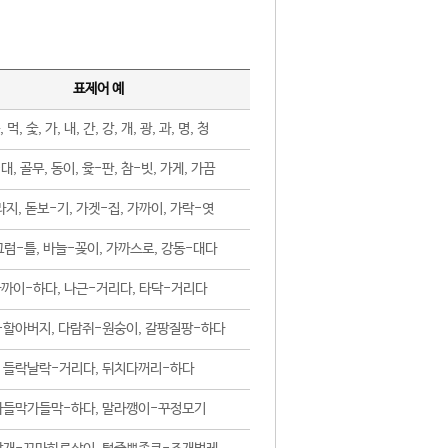
표제어 예
, 먹, 숯, 가, 내, 간, 강, 개, 광, 과, 명, 청
대, 골무, 동이, 윷-판, 참-빗, 가게, 가끔
지, 돋보-기, 가겟-집, 가까이, 가락-엿
럼-틀, 바늘-꽂이, 가까스로, 강동-대다
까이-하다, 나근-거리다, 타닥-거리다
-할아버지, 다람쥐-원숭이, 갈팡질팡-하다
들락날락-거리다, 뒤치다꺼리-하다
가들막가들막-하다, 말라깽이-꾸정모기