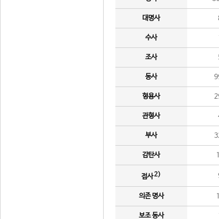
대명사
수사
조사
동사
9
형용사
2
관형사
부사
3
감탄사
2)
접사
의존 명사
보조 동사