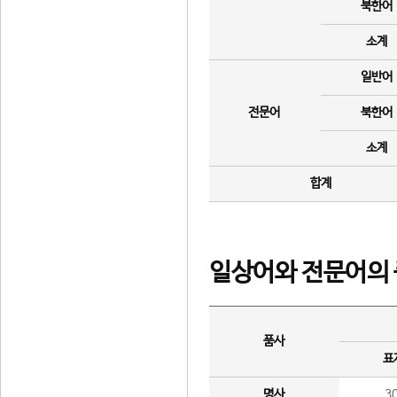
북한어
소계
일반어
전문어
북한어
소계
합계
일상어와 전문어의 
품사
표
명사
3