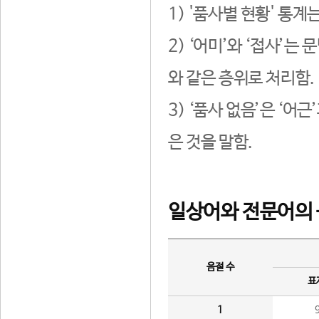
1) '품사별 현황' 통계
2) ‘어미’와 ‘접사’
와 같은 층위로 처리함.
3) ‘품사 없음’은 ‘어
은 것을 말함.
일상어와 전문어의 
음절 수
표
1