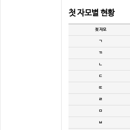
첫 자모별 현황
첫 자모
ㄱ
ㄲ
ㄴ
ㄷ
ㄸ
ㄹ
ㅁ
ㅂ