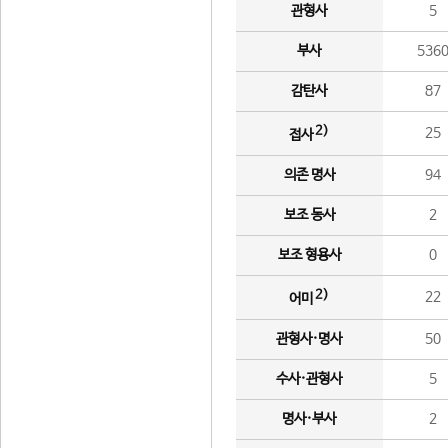
관형사
5
부사
536
감탄사
87
2)
25
접사
의존 명사
94
보조 동사
2
보조 형용사
0
2)
22
어미
관형사·명사
50
수사·관형사
5
명사·부사
2