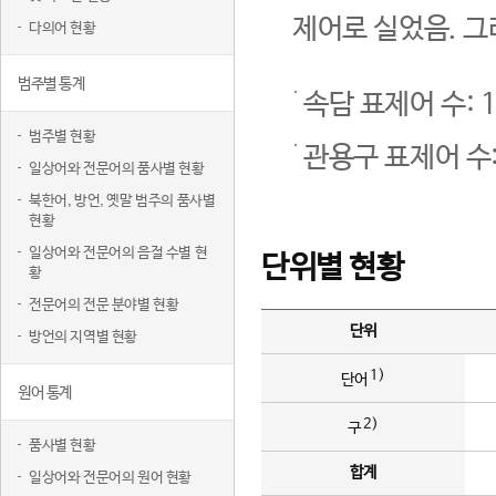
제어로 실었음. 그
다의어 현황
범주별 통계
속담 표제어 수: 1
범주별 현황
관용구 표제어 수:
일상어와 전문어의 품사별 현황
북한어, 방언, 옛말 범주의 품사별
현황
일상어와 전문어의 음절 수별 현
단위별 현황
황
전문어의 전문 분야별 현황
단위
방언의 지역별 현황
1)
단어
원어 통계
2)
구
품사별 현황
합계
일상어와 전문어의 원어 현황