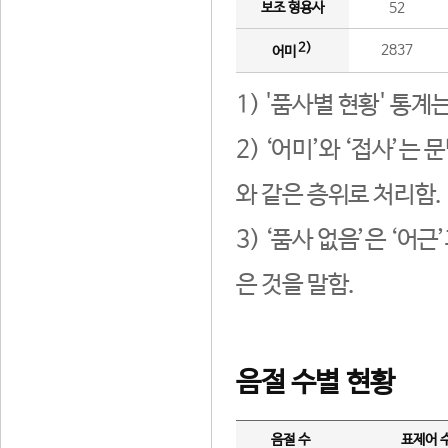
보조 형용사
52
2)
2837
어미
1) '품사별 현황' 통계
2) ‘어미’와 ‘접사’
와 같은 층위로 처리함.
3) ‘품사 없음’은 ‘어
은 것을 말함.
음절 수별 현황
음절 수
표제어 