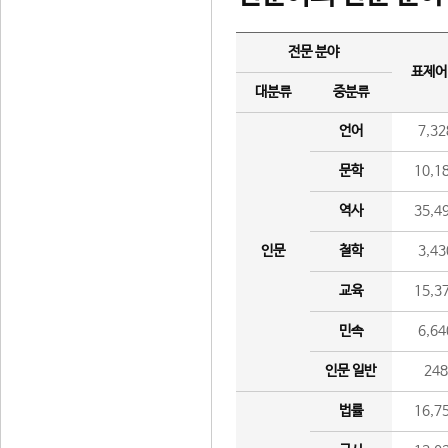
전문 분야
표제어
대분류
중분류
언어
7,32
문학
10,1
역사
35,4
인문
철학
3,43
교육
15,3
민속
6,64
인문 일반
24
법률
16,7