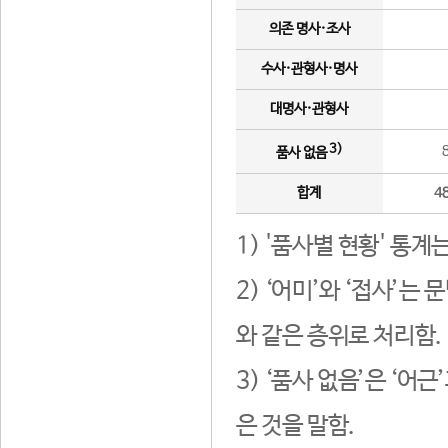
의존 명사·조사
수사·관형사·명사
대명사·관형사
3)
품사 없음
합계
4
1) '품사별 현황' 통계
2) ‘어미’와 ‘접사’
와 같은 층위로 처리함.
3) ‘품사 없음’은 ‘어
은 것을 말함.