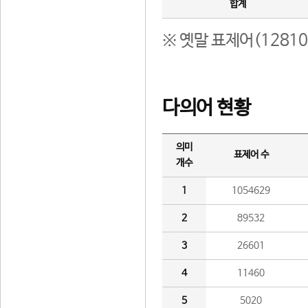
합계
※ 옛말 표제어(1281
다의어 현황
의미
표제어 수
개수
1
1054629
2
89532
3
26601
4
11460
5
5020