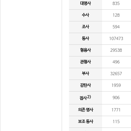
대명사
835
수사
128
조사
594
동사
107473
형용사
29538
관형사
496
부사
32657
감탄사
1959
2)
906
접사
의존 명사
1771
보조 동사
115