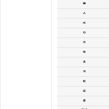
ㅃ
ㅅ
ㅆ
ㅇ
ㅈ
ㅉ
ㅊ
ㅋ
ㅌ
ㅍ
ㅎ