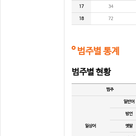
17
34
18
72
범주별 통계
범주별 현황
범주
일반어
방언
일상어
옛말