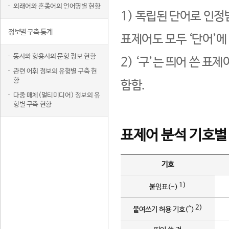
외래어와 혼종어의 언어명별 현황
1) 독립된 단어로 인정
정보별 구축 통계
표제어도 모두 ‘단어’에
동사와 형용사의 문형 정보 현황
2) ‘구’는 띄어 쓴 표
관련 어휘 정보의 유형별 구축 현
황
함함.
다중 매체(멀티미디어) 정보의 유
형별 구축 현황
표제어 분석 기호별
기호
1)
붙임표(-)
2)
붙여쓰기 허용 기호(^)