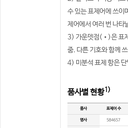
수 있는 표제어에 쓰이며
제어에서 여러 번 나타날
3) 가운뎃점(•)은 표
줌. 다른 기호와 함께 쓰
4) 미분석 표제 항은 
1)
품사별 현황
품사
표제어 수
명사
584657