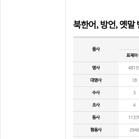
북한어, 방언, 옛말
품사
표제어
명사
4815
대명사
18
수사
3
조사
4
동사
1137
형용사
294