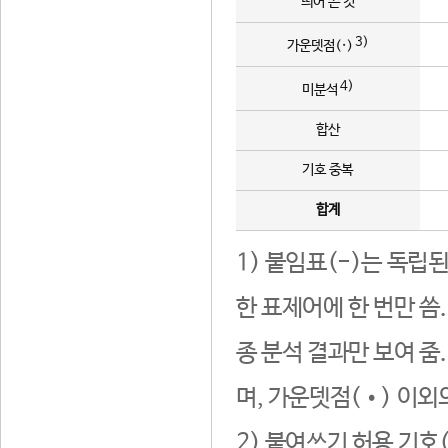
띄어 쓴 것
3)
가운뎃점(·)
4)
미분석
합산
기호 중복
합계
1) 붙임표(-)는 독립
한 표제어에 한 번만 씀
종 분석 결과만 보여 줌
며, 가운뎃점(•) 이외
2) 붙여쓰기 허용 기호